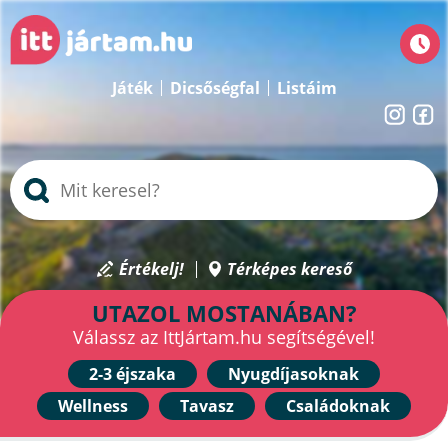
Játék
Dicsőségfal
Listáim
Értékelj!
Térképes kereső
UTAZOL MOSTANÁBAN?
Válassz az IttJártam.hu segítségével!
2-3 éjszaka
Nyugdíjasoknak
Wellness
Tavasz
Családoknak