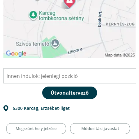
5300
Karcag
,
Erzsébet-liget
Megszűnt hely jelzése
Módosítási javaslat