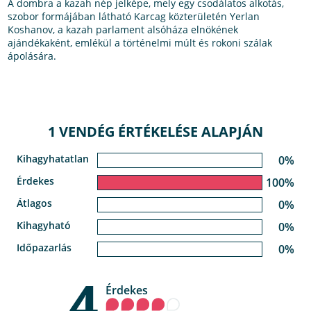
A dombra a kazah nép jelképe, mely egy csodálatos alkotás,
szobor formájában látható Karcag közterületén Yerlan
Koshanov, a kazah parlament alsóháza elnökének
ajándékaként, emlékül a történelmi múlt és rokoni szálak
ápolására.
1 VENDÉG ÉRTÉKELÉSE ALAPJÁN
Kihagyhatatlan
0%
Érdekes
100%
Átlagos
0%
Kihagyható
0%
Időpazarlás
0%
4
Érdekes