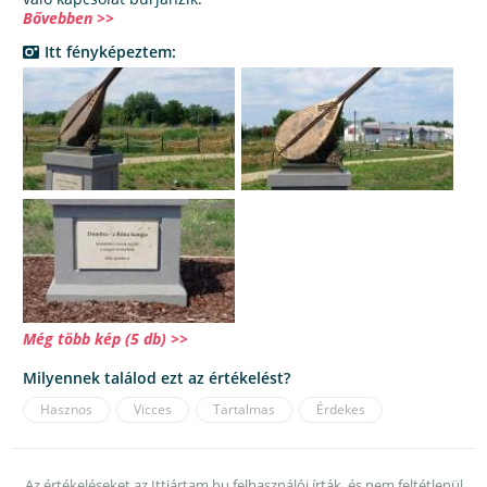
Bővebben >>
Itt fényképeztem:
Még több kép (5 db) >>
Milyennek találod ezt az értékelést?
Hasznos
Vicces
Tartalmas
Érdekes
Az értékeléseket az Ittjártam.hu felhasználói írták, és nem feltétlenül