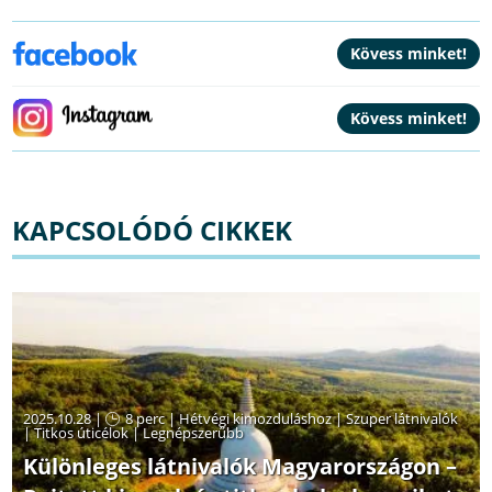
KAPCSOLÓDÓ CIKKEK
2025.10.28 |
8 perc
|
Hétvégi kimozduláshoz
|
Szuper látnivalók
|
Titkos úticélok
|
Legnépszerűbb
Különleges látnivalók Magyarországon –