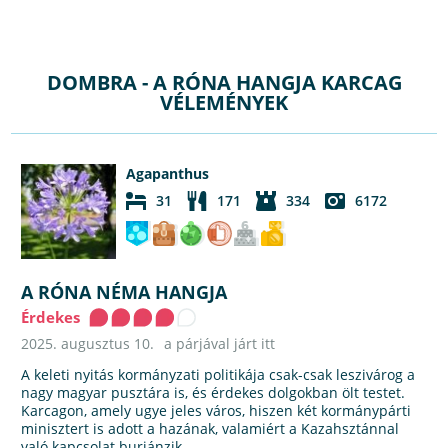
DOMBRA - A RÓNA HANGJA KARCAG
VÉLEMÉNYEK
Agapanthus
31
171
334
6172
A RÓNA NÉMA HANGJA
Érdekes
2025. augusztus 10.
a párjával járt itt
A keleti nyitás kormányzati politikája csak-csak leszivárog a
nagy magyar pusztára is, és érdekes dolgokban ölt testet.
Karcagon, amely ugye jeles város, hiszen két kormánypárti
minisztert is adott a hazának, valamiért a Kazahsztánnal
való kapcsolat burjánzik.