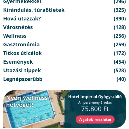
Gyermekekkel
(296)
Kirándulás, túraötletek
(325)
Hová utazzak?
(390)
Városnézés
(128)
Wellness
(256)
Gasztronómia
(259)
Titkos úticélok
(172)
Események
(454)
Utazási tippek
(528)
Legnépszerűbb
(40)
Nyerj wellness
Hotel Imperial Gyógyszálló
A nyeremény értéke:
hétvégét!
75.800 Ft