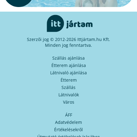
Szerzői jog © 2012-2026 Ittjártam.hu Kft.
Minden jog fenntartva.
Szállás ajánlása
Étterem ajánlása
Látnivaló ajánlása
Étterem
Szállás
Látnivalók
Város
ÁFF
Adatvédelem
Értékelésekről
Útmutató értékelések írásához