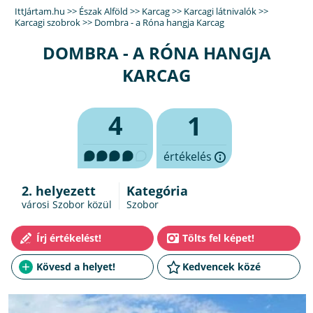
IttJártam.hu
>>
Észak Alföld
>>
Karcag
>>
Karcagi látnivalók
>>
Karcagi szobrok
>>
Dombra - a Róna hangja Karcag
DOMBRA - A RÓNA HANGJA
KARCAG
4
1
értékelés
2. helyezett
Kategória
városi Szobor közül
Szobor