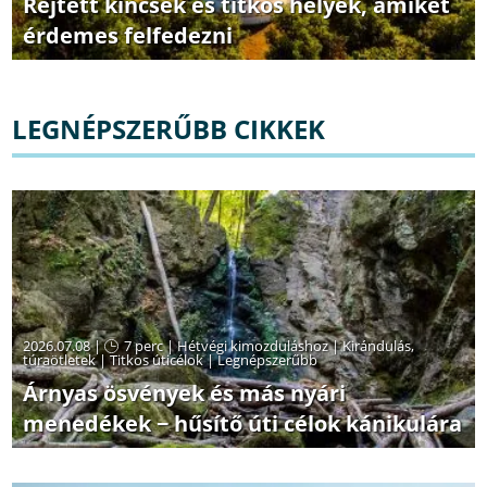
Rejtett kincsek és titkos helyek, amiket
érdemes felfedezni
LEGNÉPSZERŰBB CIKKEK
2026.07.08 |
7 perc
|
Hétvégi kimozduláshoz
|
Kirándulás,
túraötletek
|
Titkos úticélok
|
Legnépszerűbb
Árnyas ösvények és más nyári
menedékek − hűsítő úti célok kánikulára