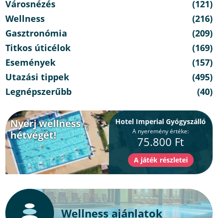
Városnézés
(121)
Wellness
(216)
Gasztronómia
(209)
Titkos úticélok
(169)
Események
(157)
Utazási tippek
(495)
Legnépszerűbb
(40)
Nyerj wellness
Hotel Imperial Gyógyszálló
A nyeremény értéke:
hétvégét!
75.800 Ft
Wellness ajánlatok