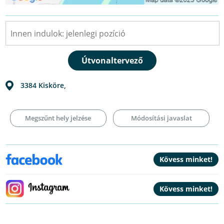
3384
Kisköre
,
Megszűnt hely jelzése
Módosítási javaslat