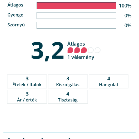
Átlagos
100%
Gyenge
0%
Szörnyű
0%
3,2
Átlagos
1 vélemény
3
3
4
Ételek / Italok
Kiszolgálás
Hangulat
3
4
Ár / érték
Tisztaság