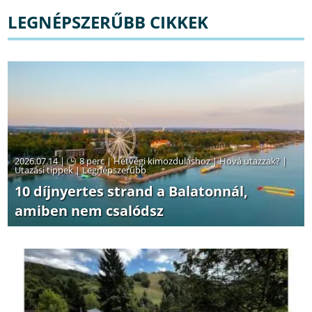
LEGNÉPSZERŰBB CIKKEK
2026.07.14 |
8 perc
|
Hétvégi kimozduláshoz
|
Hová utazzak?
|
Utazási tippek
|
Legnépszerűbb
10 díjnyertes strand a Balatonnál,
amiben nem csalódsz