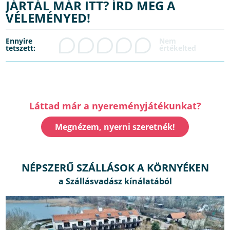
JÁRTÁL MÁR ITT? ÍRD MEG A
VÉLEMÉNYED!
Ennyire
tetszett:
Láttad már a nyereményjátékunkat?
Megnézem, nyerni szeretnék!
NÉPSZERŰ SZÁLLÁSOK A KÖRNYÉKEN