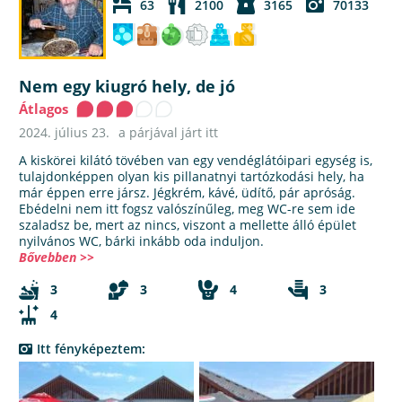
63
2100
3165
70133
Nem egy kiugró hely, de jó
Átlagos
2024. július 23.
a párjával járt itt
A kiskörei kilátó tövében van egy vendéglátóipari egység is,
tulajdonképpen olyan kis pillanatnyi tartózkodási hely, ha
már éppen erre jársz. Jégkrém, kávé, üdítő, pár apróság.
Ebédelni nem itt fogsz valószínűleg, meg WC-re sem ide
szaladsz be, mert az nincs, viszont a mellette álló épület
nyilvános WC, bárki inkább oda induljon.
Bővebben >>
3
3
4
3
4
Itt fényképeztem: