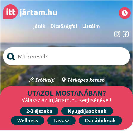
Játék
Dicsőségfal
Listáim
Értékelj!
Térképes kereső
UTAZOL MOSTANÁBAN?
Válassz az IttJártam.hu segítségével!
2-3 éjszaka
Nyugdíjasoknak
Wellness
Tavasz
Családoknak