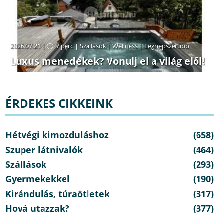
2026.07.21 |
7 perc
|
Szállások
|
Wellness
|
Legnépszerűbb
Luxus menedékek? Vonulj el a világ elől!
ÉRDEKES CIKKEINK
Hétvégi kimozduláshoz
(658)
Szuper látnivalók
(464)
Szállások
(293)
Gyermekekkel
(190)
Kirándulás, túraötletek
(317)
Hová utazzak?
(377)