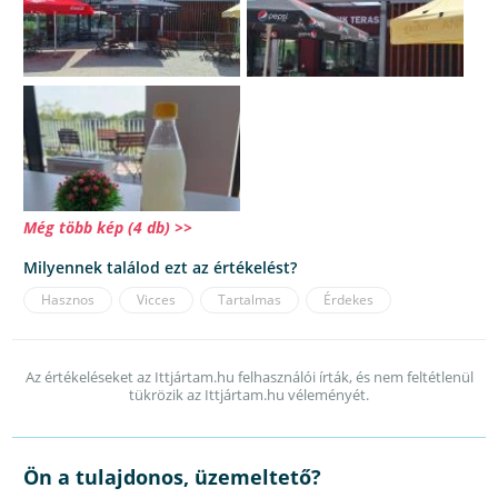
Még több kép (4 db) >>
Milyennek találod ezt az értékelést?
Hasznos
Vicces
Tartalmas
Érdekes
Az értékeléseket az Ittjártam.hu felhasználói írták, és nem feltétlenül
tükrözik az Ittjártam.hu véleményét.
Ön a tulajdonos, üzemeltető?