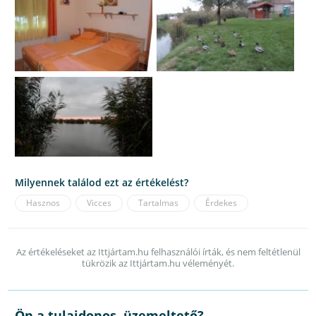
Milyennek találod ezt az értékelést?
Hasznos
Vicces
Tartalmas
Érdekes
Az értékeléseket az Ittjártam.hu felhasználói írták, és nem feltétlenül
tükrözik az Ittjártam.hu véleményét.
Ön a tulajdonos, üzemeltető?