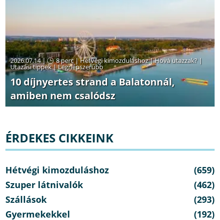
2026.07.14 |
8 perc
|
Hétvégi kimozduláshoz
|
Hová utazzak?
|
Utazási tippek
|
Legnépszerűbb
10 díjnyertes strand a Balatonnál,
amiben nem csalódsz
ÉRDEKES CIKKEINK
Hétvégi kimozduláshoz
(659)
Szuper látnivalók
(462)
Szállások
(293)
Gyermekekkel
(192)