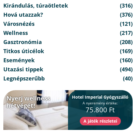
Kirándulás, túraötletek
(316)
Hová utazzak?
(376)
Városnézés
(121)
Wellness
(217)
Gasztronómia
(208)
Titkos úticélok
(169)
Események
(160)
Utazási tippek
(494)
Legnépszerűbb
(40)
Nyerj wellness
Hotel Imperial Gyógyszálló
A nyeremény értéke:
hétvégét!
75.800 Ft