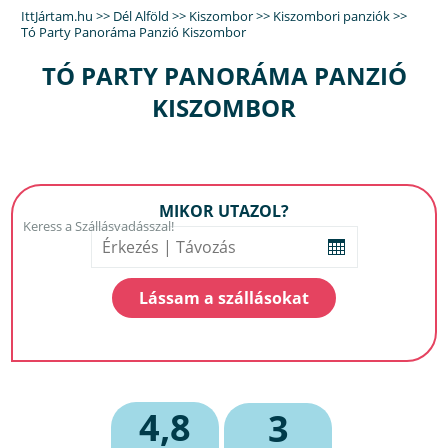
IttJártam.hu
>>
Dél Alföld
>>
Kiszombor
>>
Kiszombori panziók
>>
Tó Party Panoráma Panzió Kiszombor
TÓ PARTY PANORÁMA PANZIÓ
KISZOMBOR
MIKOR UTAZOL?
4,8
3