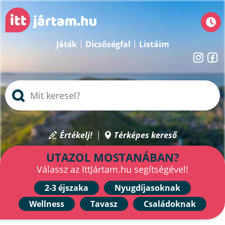
Játék
Dicsőségfal
Listáim
Értékelj!
Térképes kereső
UTAZOL MOSTANÁBAN?
Válassz az IttJártam.hu segítségével!
2-3 éjszaka
Nyugdíjasoknak
Wellness
Tavasz
Családoknak