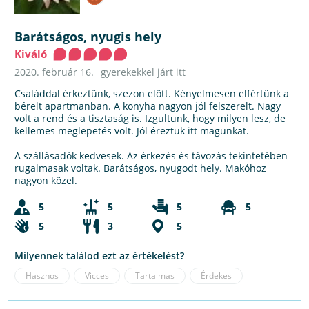
Barátságos, nyugis hely
Kiváló
2020. február 16.
gyerekekkel járt itt
Családdal érkeztünk, szezon előtt. Kényelmesen elfértünk a
bérelt apartmanban. A konyha nagyon jól felszerelt. Nagy
volt a rend és a tisztaság is. Izgultunk, hogy milyen lesz, de
kellemes meglepetés volt. Jól éreztük itt magunkat.
A szállásadók kedvesek. Az érkezés és távozás tekintetében
rugalmasak voltak. Barátságos, nyugodt hely. Makóhoz
nagyon közel.
5
5
5
5
5
3
5
Milyennek találod ezt az értékelést?
Hasznos
Vicces
Tartalmas
Érdekes