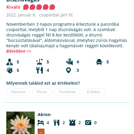
Kiváló
2022. január 8.
csoporttal járt itt
Novemberben 3 napos programra érkeztünk a panzióba
csoporttal, melyből 1 nap disznóvágás volt. A szombati
disznóvágás reggel fél 8-kor kezdődött, a disznó
"búcsúztatásával", áldomásivással, (melyhez zsíros-hagymás
kenyér volt tálalva),majd a hagymásvér reggeli következett.
Bővebben >>
5
5
4
5
5
4
3
Milyennek találod ezt az értékelést?
Hasznos
Vicces
Tartalmas
Érdekes
Akron
4
2
2
0