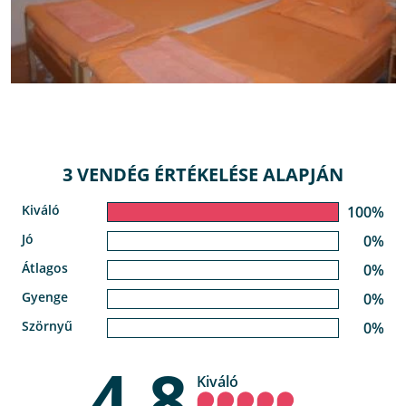
3 VENDÉG ÉRTÉKELÉSE ALAPJÁN
Kiváló
100%
Jó
0%
Átlagos
0%
Gyenge
0%
Szörnyű
0%
4,8
Kiváló