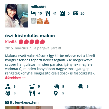
milka881
10
41
0
20
őszi kirándulás makon
Kiváló
2015. március 7.
a párjával járt itt
Makora esett választásunk ìgy körbe nézzve ezt a közeli
nyugis csendes toparti helyet foglaltuk le megérkezve
szuper hangulatos minden panzios igénynek megfelel
vadonat új minden konyhában nagytv mosogatogep
rengeteg konyhai kiegészitő családosok is főzöcskéztek.
Bővebben >>
5
5
5
5
3
4
5
Itt fényképeztem: