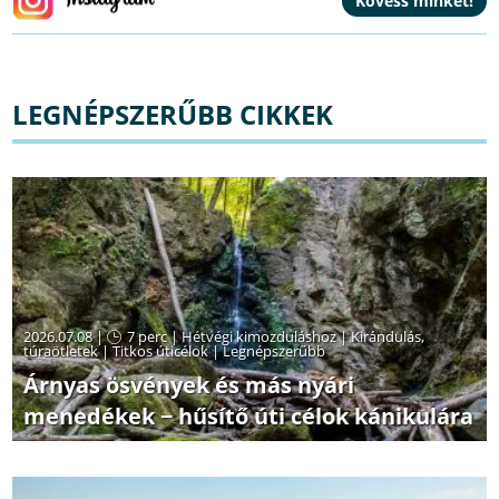
LEGNÉPSZERŰBB CIKKEK
2026.07.08 |
7 perc
|
Hétvégi kimozduláshoz
|
Kirándulás,
túraötletek
|
Titkos úticélok
|
Legnépszerűbb
Árnyas ösvények és más nyári
menedékek − hűsítő úti célok kánikulára