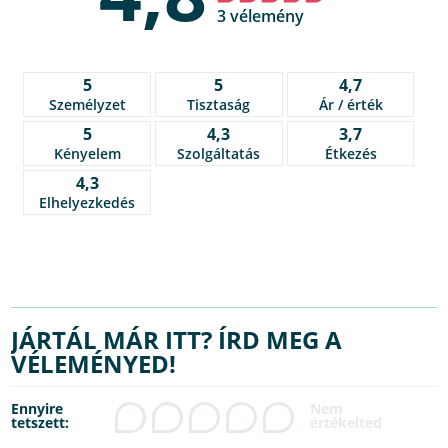
3 vélemény
5
5
4,7
Személyzet
Tisztaság
Ár / érték
5
4,3
3,7
Kényelem
Szolgáltatás
Étkezés
4,3
Elhelyezkedés
JÁRTÁL MÁR ITT? ÍRD MEG A
VÉLEMÉNYED!
Ennyire
tetszett: