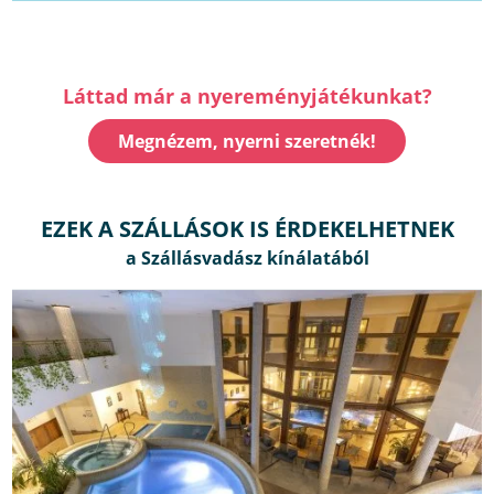
Láttad már a nyereményjátékunkat?
Megnézem, nyerni szeretnék!
EZEK A SZÁLLÁSOK IS ÉRDEKELHETNEK