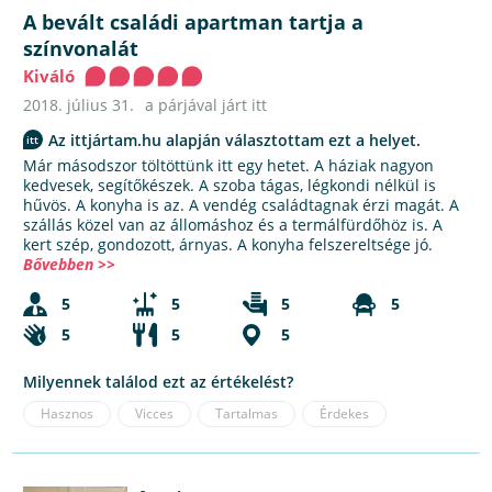
A bevált családi apartman tartja a
színvonalát
Kiváló
2018. július 31.
a párjával járt itt
Az ittjártam.hu alapján választottam ezt a helyet.
Már másodszor töltöttünk itt egy hetet. A háziak nagyon
kedvesek, segítőkészek. A szoba tágas, légkondi nélkül is
hűvös. A konyha is az. A vendég családtagnak érzi magát. A
szállás közel van az állomáshoz és a termálfürdőhöz is. A
kert szép, gondozott, árnyas. A konyha felszereltsége jó.
Bővebben >>
5
5
5
5
5
5
5
Milyennek találod ezt az értékelést?
Hasznos
Vicces
Tartalmas
Érdekes