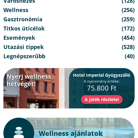
Városnézés
(128)
Wellness
(256)
Gasztronómia
(259)
Titkos úticélok
(172)
Események
(454)
Utazási tippek
(528)
Legnépszerűbb
(40)
Nyerj wellness
Hotel Imperial Gyógyszálló
A nyeremény értéke:
hétvégét!
75.800 Ft
Wellness ajánlatok