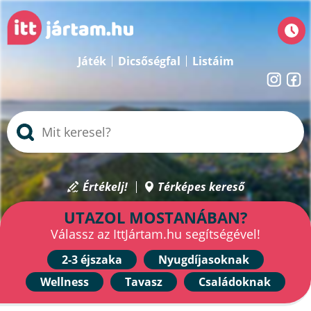
Játék
Dicsőségfal
Listáim
Értékelj!
Térképes kereső
UTAZOL MOSTANÁBAN?
Válassz az IttJártam.hu segítségével!
2-3 éjszaka
Nyugdíjasoknak
Wellness
Tavasz
Családoknak