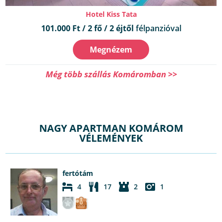
Hotel Kiss Tata
101.000 Ft / 2 fő / 2 éjtől
félpanzióval
Megnézem
Még több szállás Komáromban >>
NAGY APARTMAN KOMÁROM
VÉLEMÉNYEK
fertótám
4
17
2
1