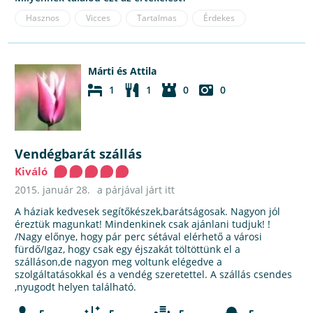
Hasznos
Vicces
Tartalmas
Érdekes
Márti és Attila
1
1
0
0
Vendégbarát szállás
Kiváló
2015. január 28.
a párjával járt itt
A háziak kedvesek segítőkészek,barátságosak. Nagyon jól
éreztük magunkat! Mindenkinek csak ajánlani tudjuk! !
/Nagy előnye, hogy pár perc sétával elérhető a városi
fürdő/Igaz, hogy csak egy éjszakát töltöttünk el a
szálláson,de nagyon meg voltunk elégedve a
szolgáltatásokkal és a vendég szeretettel. A szállás csendes
,nyugodt helyen található.