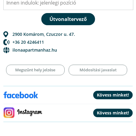
2900
Komárom
,
Czuczor u. 47.
+36 20 4246411
ilonaapartmanhaz.hu
Megszűnt hely jelzése
Módosítási javaslat