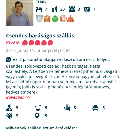
franci
7
23
3
7
Csendes baráságos szállás
Kiváló
2017. július 11.
a párjával járt itt
Az ittjártam.hu alapján választottam ezt a helyet.
Csendes, zöldövezeti családi házban tágas, tiszta
szálláshely. A kertben kellemesen lehet pihenni, olvasgatni
vagy csak a jó levegőt szívni. A konyha nagyon jól felszerelt.
Mi a kisebbik apartmanban voltunk, ami az udvarra nyílik,
így még jobb is volt a pihenés. A vendéglátók aranyos,
kedves emberek.
Bővebben >>
5
5
5
5
5
5
Milyennek találod ezt az értékelést?