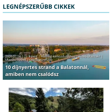
LEGNÉPSZERŰBB CIKKEK
2026.07.14 |
8 perc
|
Hétvégi kimozduláshoz
|
Hová utazzak?
|
Utazási tippek
|
Legnépszerűbb
10 díjnyertes strand a Balatonnál,
amiben nem csalódsz