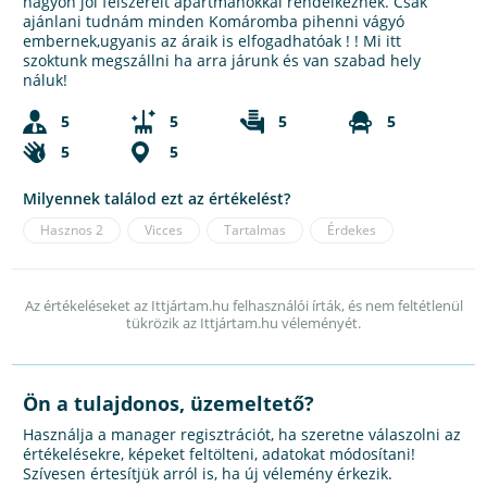
nagyon jól felszerelt apartmanokkal rendelkeznek. Csak
ajánlani tudnám minden Komáromba pihenni vágyó
embernek,ugyanis az áraik is elfogadhatóak ! ! Mi itt
szoktunk megszállni ha arra járunk és van szabad hely
náluk!
5
5
5
5
5
5
Milyennek találod ezt az értékelést?
Hasznos
2
Vicces
Tartalmas
Érdekes
Az értékeléseket az Ittjártam.hu felhasználói írták, és nem feltétlenül
tükrözik az Ittjártam.hu véleményét.
Ön a tulajdonos, üzemeltető?
Használja a manager regisztrációt, ha szeretne válaszolni az
értékelésekre, képeket feltölteni, adatokat módosítani!
Szívesen értesítjük arról is, ha új vélemény érkezik.