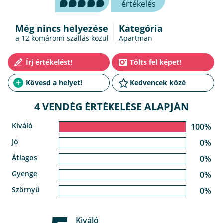
értékelés
Még nincs helyezése
Kategória
a 12
komáromi szállás
közül
Apartman
4 VENDÉG ÉRTÉKELÉSE ALAPJÁN
Kiváló
100%
Jó
0%
Átlagos
0%
Gyenge
0%
Szörnyű
0%
Kiváló