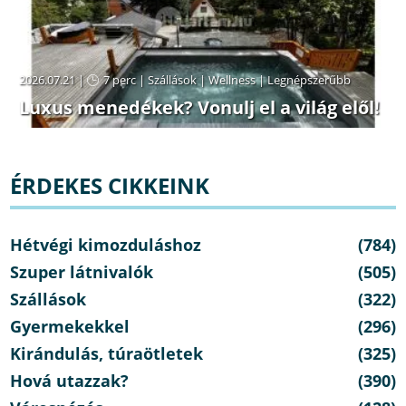
2026.07.21 |
7 perc
|
Szállások
|
Wellness
|
Legnépszerűbb
Luxus menedékek? Vonulj el a világ elől!
ÉRDEKES CIKKEINK
Hétvégi kimozduláshoz
(784)
Szuper látnivalók
(505)
Szállások
(322)
Gyermekekkel
(296)
Kirándulás, túraötletek
(325)
Hová utazzak?
(390)