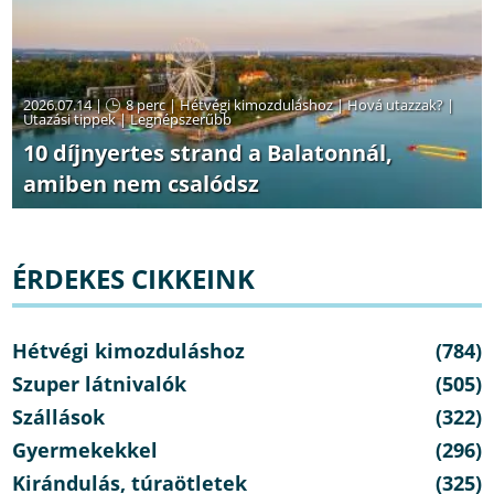
2026.07.14 |
8 perc
|
Hétvégi kimozduláshoz
|
Hová utazzak?
|
Utazási tippek
|
Legnépszerűbb
10 díjnyertes strand a Balatonnál,
amiben nem csalódsz
ÉRDEKES CIKKEINK
Hétvégi kimozduláshoz
(784)
Szuper látnivalók
(505)
Szállások
(322)
Gyermekekkel
(296)
Kirándulás, túraötletek
(325)