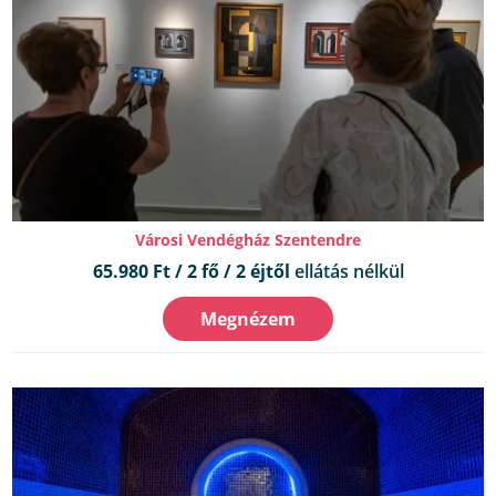
Városi Vendégház Szentendre
65.980 Ft / 2 fő / 2 éjtől
ellátás nélkül
Megnézem