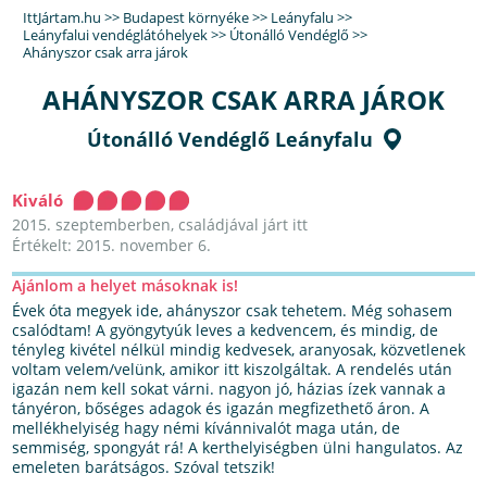
IttJártam.hu
>>
Budapest környéke
>>
Leányfalu
>>
Leányfalui vendéglátóhelyek
>>
Útonálló Vendéglő
>>
Ahányszor csak arra járok
AHÁNYSZOR CSAK ARRA JÁROK
Útonálló Vendéglő Leányfalu
Kiváló
2015. szeptemberben, családjával járt itt
Értékelt: 2015. november 6.
Ajánlom a helyet másoknak is!
Évek óta megyek ide, ahányszor csak tehetem. Még sohasem
csalódtam! A gyöngytyúk leves a kedvencem, és mindig, de
tényleg kivétel nélkül mindig kedvesek, aranyosak, közvetlenek
voltam velem/velünk, amikor itt kiszolgáltak. A rendelés után
igazán nem kell sokat várni. nagyon jó, házias ízek vannak a
tányéron, bőséges adagok és igazán megfizethető áron. A
mellékhelyiség hagy némi kívánnivalót maga után, de
semmiség, spongyát rá! A kerthelyiségben ülni hangulatos. Az
emeleten barátságos. Szóval tetszik!