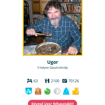
Ugor
5 helyen Gasztrokirály
63
2100
70126