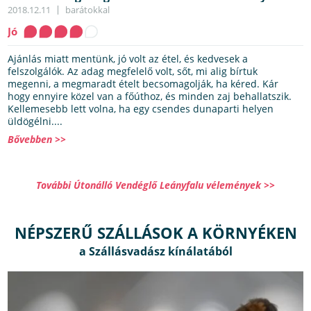
2018.12.11
barátokkal
Jó
Ajánlás miatt mentünk, jó volt az étel, és kedvesek a
felszolgálók. Az adag megfelelő volt, sőt, mi alig bírtuk
megenni, a megmaradt ételt becsomagolják, ha kéred. Kár
hogy ennyire közel van a főúthoz, és minden zaj behallatszik.
Kellemesebb lett volna, ha egy csendes dunaparti helyen
üldögélni....
Bővebben >>
További Útonálló Vendéglő Leányfalu vélemények >>
NÉPSZERŰ SZÁLLÁSOK A KÖRNYÉKEN