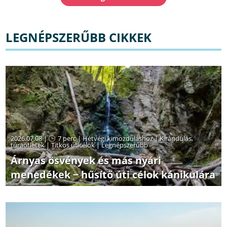
LEGNÉPSZERŰBB CIKKEK
2026.07.08 |
7 perc
|
Hétvégi kimozduláshoz
|
Kirándulás,
túraötletek
|
Titkos úticélok
|
Legnépszerűbb
Árnyas ösvények és más nyári
menedékek − hűsítő úti célok kánikulára