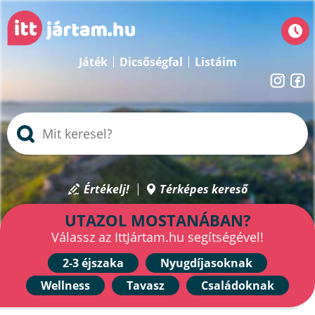
Játék
Dicsőségfal
Listáim
Értékelj!
Térképes kereső
UTAZOL MOSTANÁBAN?
Válassz az IttJártam.hu segítségével!
2-3 éjszaka
Nyugdíjasoknak
Wellness
Tavasz
Családoknak