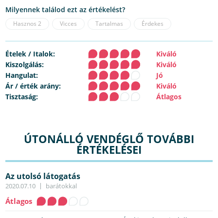
Milyennek találod ezt az értékelést?
Hasznos
2
Vicces
Tartalmas
Érdekes
Ételek / Italok:
Kiváló
Kiszolgálás:
Kiváló
Hangulat:
Jó
Ár / érték arány:
Kiváló
Tisztaság:
Átlagos
ÚTONÁLLÓ VENDÉGLŐ TOVÁBBI
ÉRTÉKELÉSEI
Az utolsó látogatás
2020.07.10
barátokkal
Átlagos