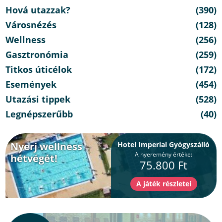
Hová utazzak?
(390)
Városnézés
(128)
Wellness
(256)
Gasztronómia
(259)
Titkos úticélok
(172)
Események
(454)
Utazási tippek
(528)
Legnépszerűbb
(40)
Nyerj wellness
Hotel Imperial Gyógyszálló
A nyeremény értéke:
hétvégét!
75.800 Ft