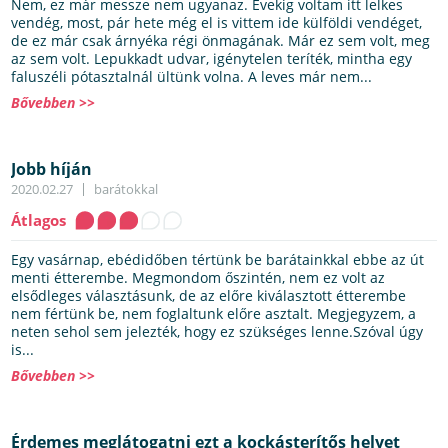
Nem, ez már messze nem ugyanaz. Évekig voltam itt lelkes
vendég, most, pár hete még el is vittem ide külföldi vendéget,
de ez már csak árnyéka régi önmagának. Már ez sem volt, meg
az sem volt. Lepukkadt udvar, igénytelen teríték, mintha egy
faluszéli pótasztalnál ültünk volna. A leves már nem...
Bővebben >>
Jobb híján
2020.02.27
barátokkal
Átlagos
Egy vasárnap, ebédidőben tértünk be barátainkkal ebbe az út
menti étterembe. Megmondom őszintén, nem ez volt az
elsődleges választásunk, de az előre kiválasztott étterembe
nem fértünk be, nem foglaltunk előre asztalt. Megjegyzem, a
neten sehol sem jelezték, hogy ez szükséges lenne.Szóval úgy
is...
Bővebben >>
Érdemes meglátogatni ezt a kockásterítős helyet