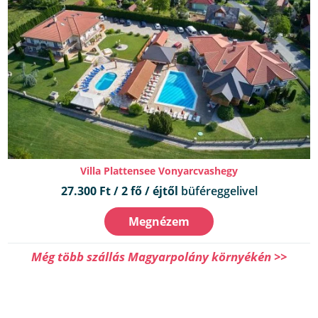
Villa Plattensee Vonyarcvashegy
27.300 Ft / 2 fő / éjtől
büféreggelivel
Megnézem
Még több szállás Magyarpolány környékén >>