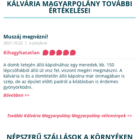
KÁLVÁRIA MAGYARPOLÁNY TOVÁBBI
ÉRTÉKELÉSEI
Muszáj megnézni!
2021.10.22
a párjával
Kihagyhatatlan
A domb tetején álló kápolnához egy meredek, kb. 150
lépcsőfokból álló út visz fel, viszont megéri megmászni. A
kálvária is és a dombtetőn álló kápolna már önmagában is
szép, de az épület előtti padról a kilátásban is érdemes
gyönyörködni.
Bővebben >>
További Kálvária Magyarpolány Magyarpolány vélemények >>
NÉPSZERŰ SZÁLLÁSOK A KÖRNYÉKEN