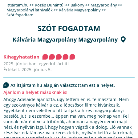
IttJártam.hu
>>
Közép Dunántúl
>>
Bakony
>>
Magyarpolány
>>
Magyarpolányi látnivalók
>>
Kálvária Magyarpolány
>>
Szót fogadtam
SZÓT FOGADTAM
Kálvária Magyarpolány Magyarpolány
Kihagyhatatlan
2025. júniusban, egyedül járt itt
Értékelt: 2025. június 5.
Az ittjártam.hu alapján választottam ezt a helyet.
Ajánlom a helyet másoknak is!
Ahogy Adelaide ajánlotta, úgy tettem én is, felmásztam. Nem
egy szokványos kálvária ez, a lépcsősor filmre kívánkozik.
Egyébként nem véletlenül itt tartják a híres magyarpolányi
passiót. Jut is eszembe... éppen ma van, meg holnap van! Fel
vannak már építve a tribünök, ahonnan a nagyérdemű majd
nézi, és nyilván izgul, hogy hogyan végzőik a dolog. Elő vannak
készítve, odatámasztva a keresztek is, nyilván kettő a latroknak,