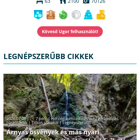
63
2100
70126
LEGNÉPSZERŰBB CIKKEK
2026.07.08 |
7 perc
|
Hétvégi kimozduláshoz
|
Kirándulás,
túraötletek
|
Titkos úticélok
|
Legnépszerűbb
Árnyas ösvények és más nyári