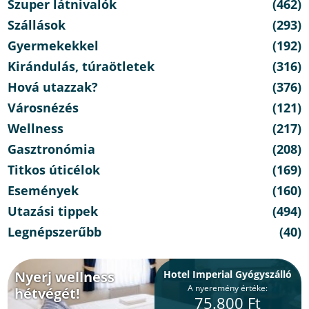
Szuper látnivalók
(462)
Szállások
(293)
Gyermekekkel
(192)
Kirándulás, túraötletek
(316)
Hová utazzak?
(376)
Városnézés
(121)
Wellness
(217)
Gasztronómia
(208)
Titkos úticélok
(169)
Események
(160)
Utazási tippek
(494)
Legnépszerűbb
(40)
Nyerj wellness
Hotel Imperial Gyógyszálló
A nyeremény értéke:
hétvégét!
75.800 Ft