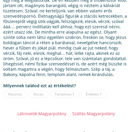
egy meg a Megváltónak. De én kedden még a showműsor előtt
jártam ott, magányos barangoló, végig is néztem a kálváriát
tüzetesen. Szóval, ne kerteljünk, van ebben valami erős
szenvedéspornó. Életnagyságú figurák a stációs ketrecekben, a
főszereplőt végig ütik-vágják, felszögezik, elesik, vérzik, szóval
ááá.... perverz indíttatás kell ahhoz, hogy ezt szeresd nézni,
ezért utazz ide. De mintha erre alapulna az egész. Olyant
szinte soha nem látsz egyetlen szobron, freskón se, hogy Jézus
boldogan táncol a réten a barátaival, nevetgélve hancúrozik,
hever a fűben és jókat piál, mindig csak az jut neked, hogy
vérzik, fáj neki, elesik, meghal... hát, lelke rajta, akinek ez az
öröm. Szóval, jó ez a lépcsősor, tele van számtalan gondolattal,
lihegéssel, némi fizikai szenvedéssel is, de azért még büszke is
voltam magamra a végén, hogy felmásztam. Szép a táj, a
Bakony, kápolna fenn, templom alant, remek kirándulás.
Milyennek találod ezt az értékelést?
Hasznos
Vicces
Tartalmas
1
Érdekes
1
Látnivalók Magyarpolány
Szállás Magyarpolány