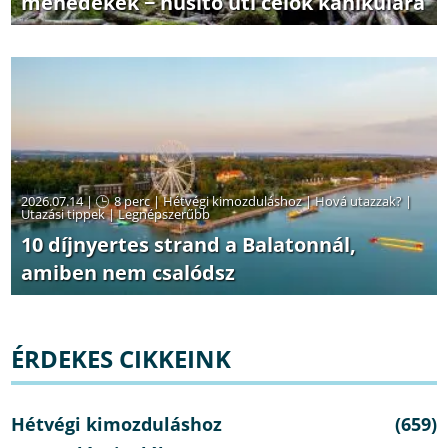
menedékek − hűsítő úti célok kánikulára
2026.07.14 |
8 perc
|
Hétvégi kimozduláshoz
|
Hová utazzak?
|
Utazási tippek
|
Legnépszerűbb
10 díjnyertes strand a Balatonnál,
amiben nem csalódsz
ÉRDEKES CIKKEINK
Hétvégi kimozduláshoz
(659)