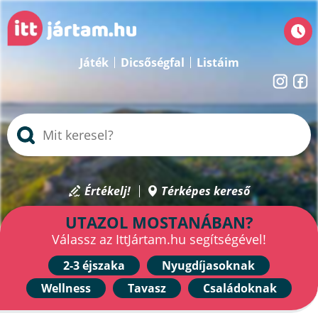
Játék
Dicsőségfal
Listáim
Értékelj!
Térképes kereső
UTAZOL MOSTANÁBAN?
Válassz az IttJártam.hu segítségével!
2-3 éjszaka
Nyugdíjasoknak
Wellness
Tavasz
Családoknak