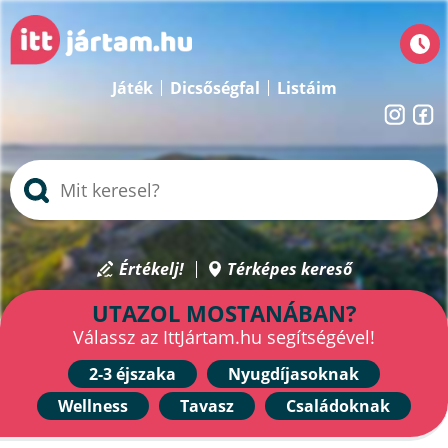
Játék
Dicsőségfal
Listáim
Értékelj!
Térképes kereső
UTAZOL MOSTANÁBAN?
Válassz az IttJártam.hu segítségével!
2-3 éjszaka
Nyugdíjasoknak
Wellness
Tavasz
Családoknak