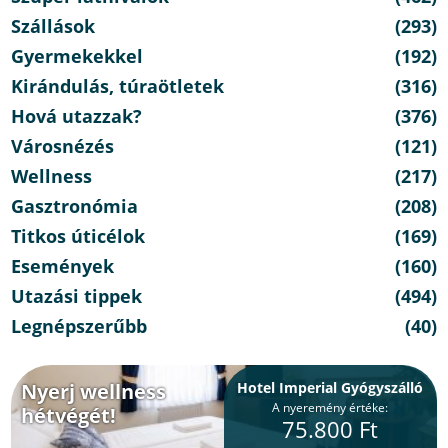
Szállások
(293)
Gyermekekkel
(192)
Kirándulás, túraötletek
(316)
Hová utazzak?
(376)
Városnézés
(121)
Wellness
(217)
Gasztronómia
(208)
Titkos úticélok
(169)
Események
(160)
Utazási tippek
(494)
Legnépszerűbb
(40)
Nyerj wellness
Hotel Imperial Gyógyszálló
A nyeremény értéke:
hétvégét!
75.800 Ft