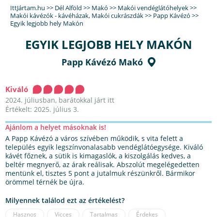
IttJártam.hu
>>
Dél Alföld
>>
Makó
>>
Makói vendéglátóhelyek
>>
Makói kávézók - kávéházak
,
Makói cukrászdák
>>
Papp Kávézó
>>
Egyik legjobb hely Makón
EGYIK LEGJOBB HELY MAKÓN
Papp Kávézó Makó
Kiváló
2024. júliusban, barátokkal járt itt
Értékelt: 2025. július 3.
Ajánlom a helyet másoknak is!
A Papp Kávézó a város szívében működik, s vita felett a
település egyik legszínvonalasabb vendéglátóegysége. Kiváló
kávét főznek, a sütik is kimagaslók, a kiszolgálás kedves, a
beltér megnyerő, az árak reálisak. Abszolút megelégedetten
mentünk el, tisztes 5 pont a jutalmuk részünkről. Bármikor
örömmel térnék be újra.
Milyennek találod ezt az értékelést?
Hasznos
Vicces
Tartalmas
Érdekes