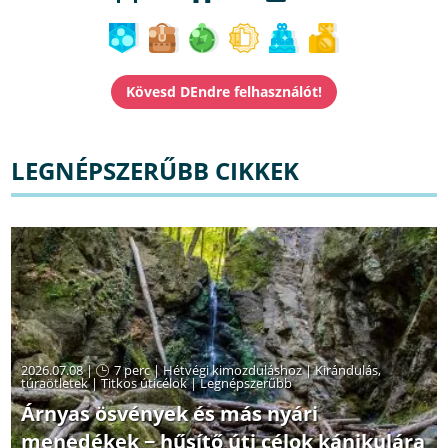
LEGNÉPSZERŰBB CIKKEK
2026.07.08 |
7 perc
|
Hétvégi kimozduláshoz
|
Kirándulás,
túraötletek
|
Titkos úticélok
|
Legnépszerűbb
Árnyas ösvények és más nyári
menedékek − hűsítő úti célok kánikulára