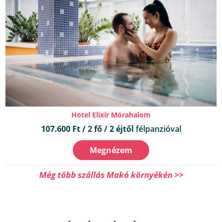
Hotel Elixír Mórahalom
107.600 Ft / 2 fő / 2 éjtől
félpanzióval
Megnézem
Még több szállás Makó környékén >>