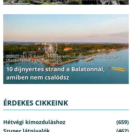
2026.07.14 |
8 perc
|
Hétvégi kimozduláshoz
|
Hová utazzak?
|
Utazási tippek
|
Legnépszerűbb
10 díjnyertes strand a Balatonnál,
amiben nem csalódsz
ÉRDEKES CIKKEINK
Hétvégi kimozduláshoz
(659)
Szuper látnivalók
(462)