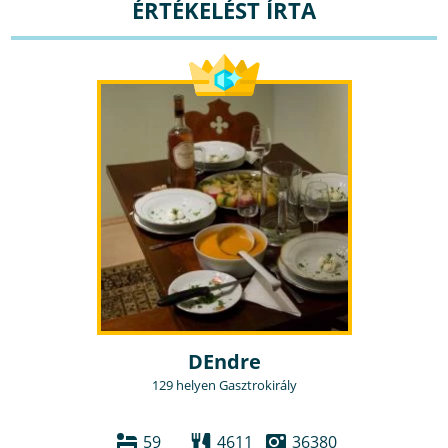
ÉRTÉKELÉST ÍRTA
DEndre
129 helyen Gasztrokirály
59
4611
36380