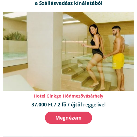
Hotel Ginkgo Hódmezővásárhely
37.000 Ft / 2 fő / éjtől
reggelivel
Megnézem