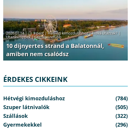
2026.07.14 |
8 perc
|
Hétvégi kimozduláshoz
|
Hová utazzak?
|
Utazási tippek
|
Legnépszerűbb
10 díjnyertes strand a Balatonnál,
amiben nem csalódsz
ÉRDEKES CIKKEINK
Hétvégi kimozduláshoz
(784)
Szuper látnivalók
(505)
Szállások
(322)
Gyermekekkel
(296)