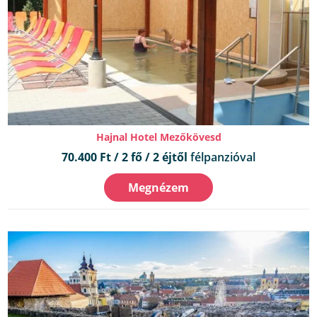
Hajnal Hotel Mezőkövesd
70.400 Ft / 2 fő / 2 éjtől
félpanzióval
Megnézem