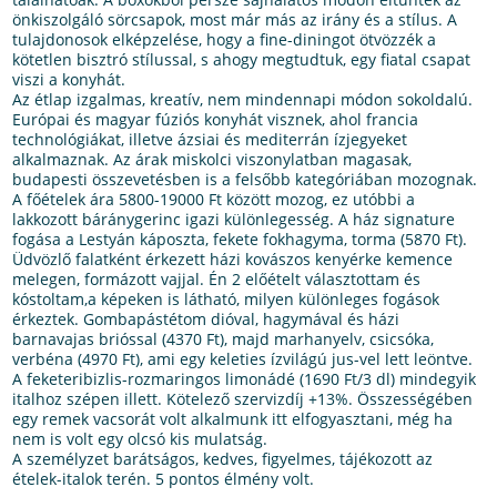
önkiszolgáló sörcsapok, most már más az irány és a stílus. A
tulajdonosok elképzelése, hogy a fine-diningot ötvözzék a
kötetlen bisztró stílussal, s ahogy megtudtuk, egy fiatal csapat
viszi a konyhát.
Az étlap izgalmas, kreatív, nem mindennapi módon sokoldalú.
Európai és magyar fúziós konyhát visznek, ahol francia
technológiákat, illetve ázsiai és mediterrán ízjegyeket
alkalmaznak. Az árak miskolci viszonylatban magasak,
budapesti összevetésben is a felsőbb kategóriában mozognak.
A főételek ára 5800-19000 Ft között mozog, ez utóbbi a
lakkozott báránygerinc igazi különlegesség. A ház signature
fogása a Lestyán káposzta, fekete fokhagyma, torma (5870 Ft).
Üdvözlő falatként érkezett házi kovászos kenyérke kemence
melegen, formázott vajjal. Én 2 előételt választottam és
kóstoltam,a képeken is látható, milyen különleges fogások
érkeztek. Gombapástétom dióval, hagymával és házi
barnavajas brióssal (4370 Ft), majd marhanyelv, csicsóka,
verbéna (4970 Ft), ami egy keleties ízvilágú jus-vel lett leöntve.
A feketeribizlis-rozmaringos limonádé (1690 Ft/3 dl) mindegyik
italhoz szépen illett. Kötelező szervizdíj +13%. Összességében
egy remek vacsorát volt alkalmunk itt elfogyasztani, még ha
nem is volt egy olcsó kis mulatság.
A személyzet barátságos, kedves, figyelmes, tájékozott az
ételek-italok terén. 5 pontos élmény volt.