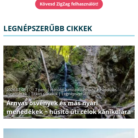
LEGNÉPSZERŰBB CIKKEK
2026.07.08 |
7 perc
|
Hétvégi kimozduláshoz
|
Kirándulás,
túraötletek
|
Titkos úticélok
|
Legnépszerűbb
Árnyas ösvények és más nyári
menedékek − hűsítő úti célok kánikulára