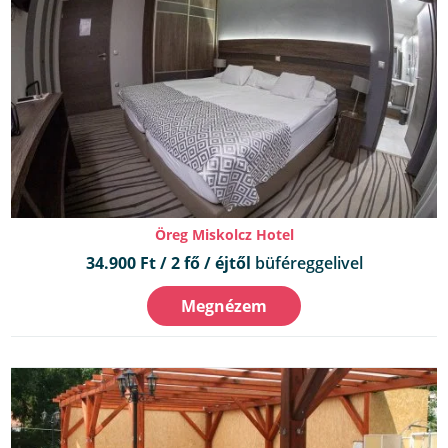
Öreg Miskolcz Hotel
34.900 Ft / 2 fő / éjtől
büféreggelivel
Megnézem