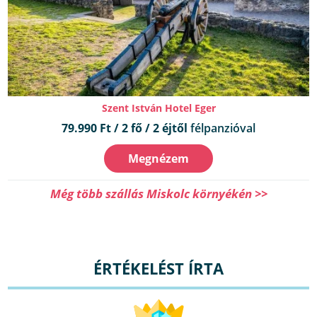
Szent István Hotel Eger
79.990 Ft / 2 fő / 2 éjtől
félpanzióval
Megnézem
Még több szállás Miskolc környékén >>
ÉRTÉKELÉST ÍRTA