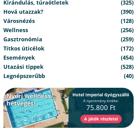
Kirándulás, túraötletek
(325)
Hová utazzak?
(390)
Városnézés
(128)
Wellness
(256)
Gasztronómia
(259)
Titkos úticélok
(172)
Események
(454)
Utazási tippek
(528)
Legnépszerűbb
(40)
Nyerj wellness
Hotel Imperial Gyógyszálló
A nyeremény értéke:
hétvégét!
75.800 Ft