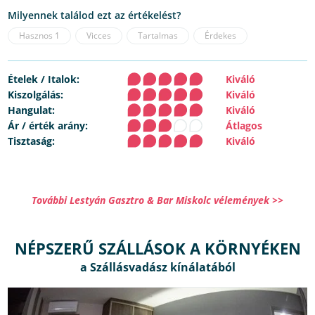
Milyennek találod ezt az értékelést?
Hasznos
1
Vicces
Tartalmas
Érdekes
Ételek / Italok:
Kiváló
Kiszolgálás:
Kiváló
Hangulat:
Kiváló
Ár / érték arány:
Átlagos
Tisztaság:
Kiváló
További Lestyán Gasztro & Bar Miskolc vélemények >>
NÉPSZERŰ SZÁLLÁSOK A KÖRNYÉKEN