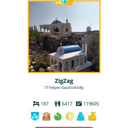
ZigZag
17 helyen Gasztrokirály
187
6417
119605