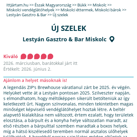
IttJártam.hu
>>
Észak Magyarország
>>
Bükk
>>
Miskolc
>>
Miskolci vendéglátóhelyek
>>
Miskolci éttermek
,
Miskolci bárok
>>
Lestyán Gasztro & Bar
>>
Új szelek
ÚJ SZELEK
Lestyán Gasztro & Bar Miskolc
Kiváló
2026. márciusban, barátokkal járt itt
Értékelt: 2026. június 2.
Ajánlom a helyet másoknak is!
A legendás ZIP's Brewhouse váratlanul zárt be 2025. év végén.
Helyüket vette át a Lestyán pontosan 2025. Szilveszter napján,
s elmondhatom, hogy méltóképpen sikerült betölteniük az így
keletkezett űrt. Nagyon színvonalas, minden tekintetben magas
minőséget képviselő vendéglátóhelyet hoztak létre. A beltér
alapvető kialakítása nem változott, értem ezalatt, hogy területek
elosztása, a bárpult és a konyha helye változatlan maradt, az
első részben a bárpulttal szemben maradtak a boxos helyek,
míg a hátsó kiszélesedő teremben normál asztalos ülőhelyek
találhatóak. A boxokból persze sajnálatos módon eltűntek az