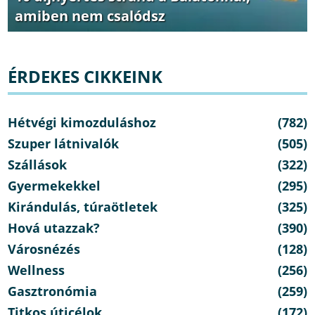
amiben nem csalódsz
ÉRDEKES CIKKEINK
Hétvégi kimozduláshoz
(782)
Szuper látnivalók
(505)
Szállások
(322)
Gyermekekkel
(295)
Kirándulás, túraötletek
(325)
Hová utazzak?
(390)
Városnézés
(128)
Wellness
(256)
Gasztronómia
(259)
Titkos úticélok
(172)