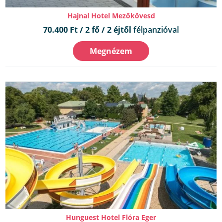
Hajnal Hotel Mezőkövesd
70.400 Ft / 2 fő / 2 éjtől
félpanzióval
Megnézem
Hunguest Hotel Flóra Eger