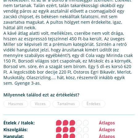
nem tartanak. Talán ezért, talán takarékossági okokból egy
vendég páros az egyik asztalnál elővett a csomagjaiból egy
zacskó chipset, és békésen nekiálltak falatozni, mit sem
zavartatva magukat. A pultos hölgyet nem érdekelte, igaz,
háttal állt nekik.
A kávé átlag alatti volt, mellékízes, cserébe nem volt drága,
hiszen az eszpresszó tejszínnel 450 Ft-ba került. Az üveges
Miller sör képviseli itt a prémium kategóriát. Szintén a retró
vidéki hangulatot jelzi, hogy árusítanak kimért üdítőt (ez
mennyire szabályos egyébként?), egy dl Cola vagy Mirinda csak
150 Ft. Borsodi világos sört csapolnak, ez Miskolc és a környék,
Borsod vm. söre, én a szagát sem bírom. Egy 5 dl-es korsó 620
Ft. A legolcsóbb bor decije 220 Ft, Ostoros Egri Bikavér, Merlot,
Muskotály, Olaszrizling.... hát, kösz, részemről inkább egyik
sem. Gyenge 3-as.
Milyennek találod ezt az értékelést?
Hasznos
Vicces
Tartalmas
Érdekes
Ételek / Italok:
Átlagos
Kiszolgálás:
Átlagos
Hangulat:
Átlagos