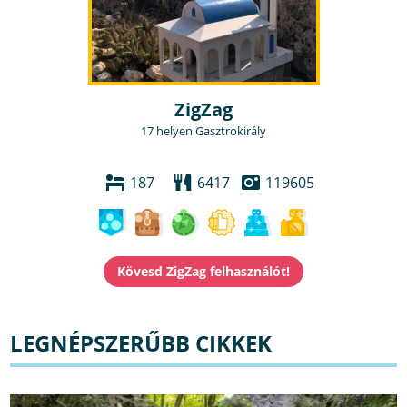
ZigZag
17 helyen Gasztrokirály
187
6417
119605
LEGNÉPSZERŰBB CIKKEK