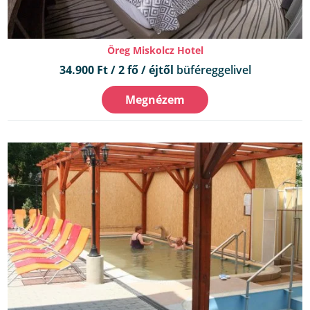
Öreg Miskolcz Hotel
34.900 Ft / 2 fő / éjtől
büféreggelivel
Megnézem