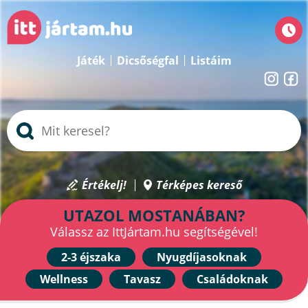
Játék
Dicsőségfal
Listáim
Értékelj!
Térképes kereső
UTAZOL MOSTANÁBAN?
Válassz az IttJártam.hu segítségével!
2-3 éjszaka
Nyugdíjasoknak
Wellness
Tavasz
Családoknak