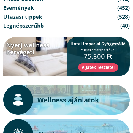
Események
(452)
Utazási tippek
(528)
Legnépszerűbb
(40)
Nyerj wellness
Hotel Imperial Gyógyszálló
A nyeremény értéke:
hétvégét!
75.800 Ft
Wellness ajánlatok