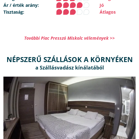
Ár / érték arány:
Jó
Tisztaság:
Átlagos
További Piac Presszó Miskolc vélemények >>
NÉPSZERŰ SZÁLLÁSOK A KÖRNYÉKEN