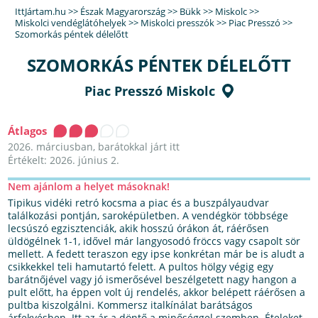
IttJártam.hu
>>
Észak Magyarország
>>
Bükk
>>
Miskolc
>>
Miskolci vendéglátóhelyek
>>
Miskolci presszók
>>
Piac Presszó
>>
Szomorkás péntek délelőtt
SZOMORKÁS PÉNTEK DÉLELŐTT
Piac Presszó Miskolc
Átlagos
2026. márciusban, barátokkal járt itt
Értékelt: 2026. június 2.
Nem ajánlom a helyet másoknak!
Tipikus vidéki retró kocsma a piac és a buszpályaudvar
találkozási pontján, saroképületben. A vendégkör többsége
lecsúszó egzisztenciák, akik hosszú órákon át, ráérősen
üldögélnek 1-1, idővel már langyosodó fröccs vagy csapolt sör
mellett. A fedett teraszon egy ipse konkrétan már be is aludt a
csikkekkel teli hamutartó felett. A pultos hölgy végig egy
barátnőjével vagy jó ismerősével beszélgetett nagy hangon a
pult előtt, ha éppen volt új rendelés, akkor belépett ráérősen a
pultba kiszolgálni. Kommersz italkínálat barátságos
árfekvésben. Itt az ár a döntő a minőséggel szemben. Ételeket