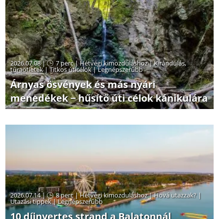
2026.07.08 |
7 perc
|
Hétvégi kimozduláshoz
|
Kirándulás,
túraötletek
|
Titkos úticélok
|
Legnépszerűbb
Árnyas ösvények és más nyári
menedékek − hűsítő úti célok kánikulára
2026.07.14 |
8 perc
|
Hétvégi kimozduláshoz
|
Hová utazzak?
|
Utazási tippek
|
Legnépszerűbb
10 díjnyertes strand a Balatonnál,