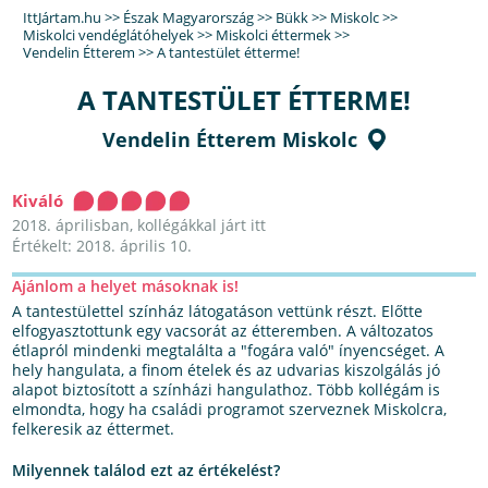
IttJártam.hu
>>
Észak Magyarország
>>
Bükk
>>
Miskolc
>>
Miskolci vendéglátóhelyek
>>
Miskolci éttermek
>>
Vendelin Étterem
>>
A tantestület étterme!
A TANTESTÜLET ÉTTERME!
Vendelin Étterem Miskolc
Kiváló
2018. áprilisban, kollégákkal járt itt
Értékelt: 2018. április 10.
Ajánlom a helyet másoknak is!
A tantestülettel színház látogatáson vettünk részt. Előtte
elfogyasztottunk egy vacsorát az étteremben. A változatos
étlapról mindenki megtalálta a "fogára való" ínyencséget. A
hely hangulata, a finom ételek és az udvarias kiszolgálás jó
alapot biztosított a színházi hangulathoz. Több kollégám is
elmondta, hogy ha családi programot szerveznek Miskolcra,
felkeresik az éttermet.
Milyennek találod ezt az értékelést?