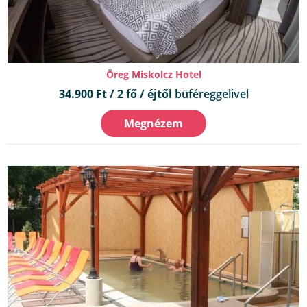
Öreg Miskolcz Hotel
34.900 Ft / 2 fő / éjtől
büféreggelivel
Megnézem