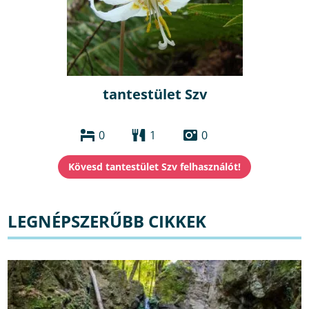
tantestület Szv
0
1
0
LEGNÉPSZERŰBB CIKKEK