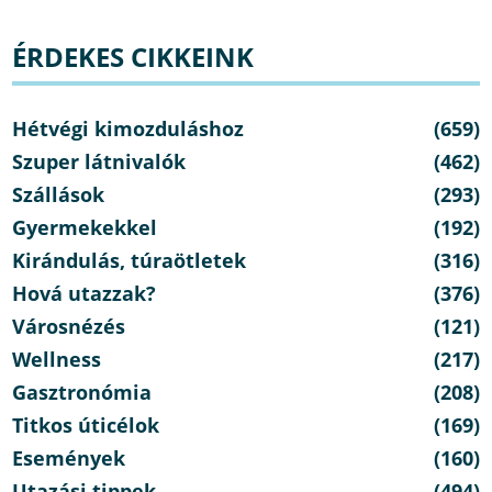
ÉRDEKES CIKKEINK
Hétvégi kimozduláshoz
(659)
Szuper látnivalók
(462)
Szállások
(293)
Gyermekekkel
(192)
Kirándulás, túraötletek
(316)
Hová utazzak?
(376)
Városnézés
(121)
Wellness
(217)
Gasztronómia
(208)
Titkos úticélok
(169)
Események
(160)
Utazási tippek
(494)