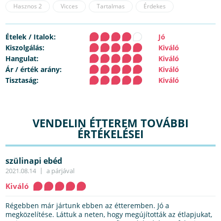
Hasznos
2
Vicces
Tartalmas
Érdekes
Ételek / Italok:
Jó
Kiszolgálás:
Kiváló
Hangulat:
Kiváló
Ár / érték arány:
Kiváló
Tisztaság:
Kiváló
VENDELIN ÉTTEREM TOVÁBBI
ÉRTÉKELÉSEI
szülinapi ebéd
2021.08.14
a párjával
Kiváló
Régebben már jártunk ebben az étteremben. Jó a
megközelítése. Láttuk a neten, hogy megújították az étlapjukat,