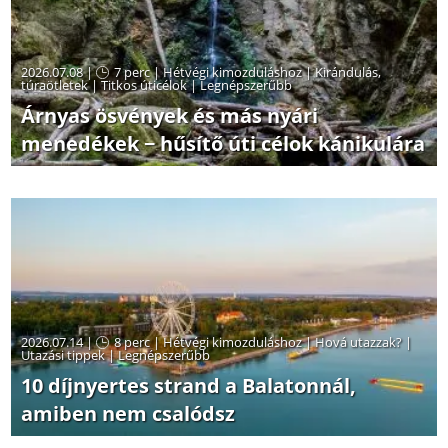
2026.07.08 |
7 perc
|
Hétvégi kimozduláshoz
|
Kirándulás,
túraötletek
|
Titkos úticélok
|
Legnépszerűbb
Árnyas ösvények és más nyári
menedékek − hűsítő úti célok kánikulára
2026.07.14 |
8 perc
|
Hétvégi kimozduláshoz
|
Hová utazzak?
|
Utazási tippek
|
Legnépszerűbb
10 díjnyertes strand a Balatonnál,
amiben nem csalódsz