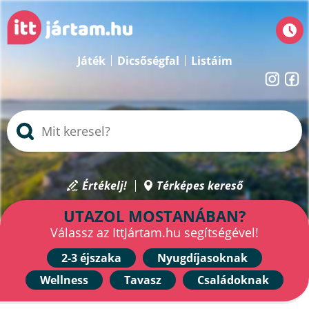
Játék
Dicsőségfal
Listáim
Értékelj!
Térképes kereső
UTAZOL MOSTANÁBAN?
Válassz az IttJártam.hu segítségével!
2-3 éjszaka
Nyugdíjasoknak
Wellness
Tavasz
Családoknak