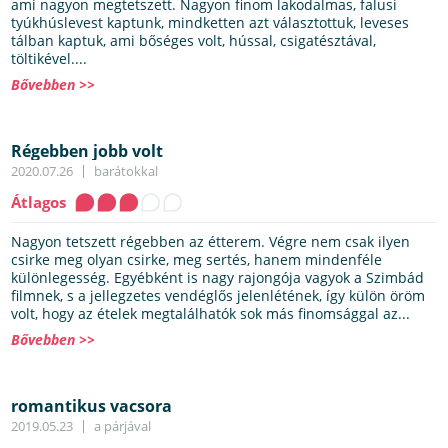
ami nagyon megtetszett. Nagyon finom lakodalmas, falusi
tyúkhúslevest kaptunk, mindketten azt választottuk, leveses
tálban kaptuk, ami bőséges volt, hússal, csigatésztával,
töltikével....
Bővebben >>
Régebben jobb volt
2020.07.26
barátokkal
Átlagos
Nagyon tetszett régebben az étterem. Végre nem csak ilyen
csirke meg olyan csirke, meg sertés, hanem mindenféle
különlegesség. Egyébként is nagy rajongója vagyok a Szimbád
filmnek, s a jellegzetes vendéglős jelenlétének, így külön öröm
volt, hogy az ételek megtalálhatók sok más finomsággal az...
Bővebben >>
romantikus vacsora
2019.05.23
a párjával