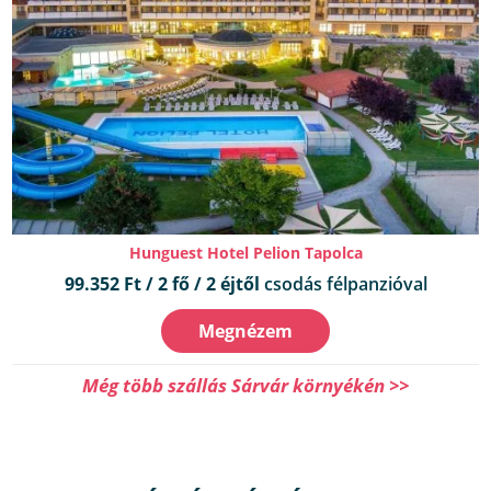
Hunguest Hotel Pelion Tapolca
99.352 Ft / 2 fő / 2 éjtől
csodás félpanzióval
Megnézem
Még több szállás Sárvár környékén >>