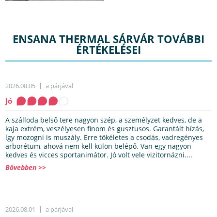
ENSANA THERMAL SÁRVÁR TOVÁBBI
ÉRTÉKELÉSEI
2026.08.05
a párjával
Jó
A szálloda belső tere nagyon szép, a személyzet kedves, de a
kaja extrém, veszélyesen finom és gusztusos. Garantált hízás,
így mozogni is muszály. Erre tökéletes a csodás, vadregényes
arborétum, ahová nem kell külön belépő. Van egy nagyon
kedves és vicces sportanimátor. Jó volt vele vizitornázni....
Bővebben >>
2026.08.01
a párjával