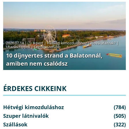
2026.07.14 |
8 perc
|
Hétvégi kimozduláshoz
|
Hová utazzak?
|
Utazási tippek
|
Legnépszerűbb
10 díjnyertes strand a Balatonnál,
amiben nem csalódsz
ÉRDEKES CIKKEINK
Hétvégi kimozduláshoz
(784)
Szuper látnivalók
(505)
Szállások
(322)