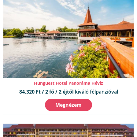
Hunguest Hotel Panoráma Hévíz
84.320 Ft / 2 fő / 2 éjtől
kiváló félpanzióval
Megnézem