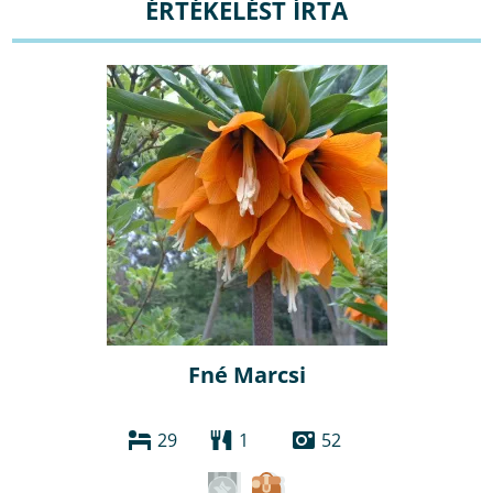
ÉRTÉKELÉST ÍRTA
Fné Marcsi
29
1
52