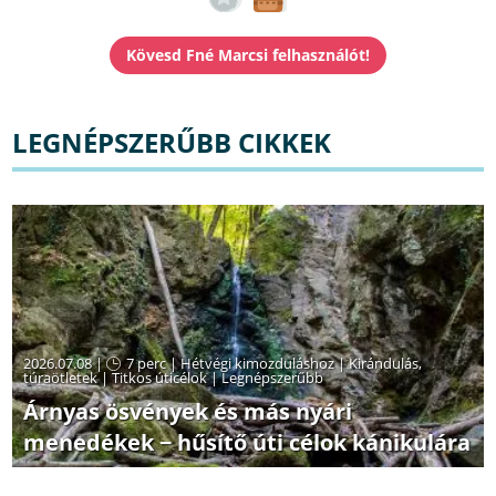
LEGNÉPSZERŰBB CIKKEK
2026.07.08 |
7 perc
|
Hétvégi kimozduláshoz
|
Kirándulás,
túraötletek
|
Titkos úticélok
|
Legnépszerűbb
Árnyas ösvények és más nyári
menedékek − hűsítő úti célok kánikulára