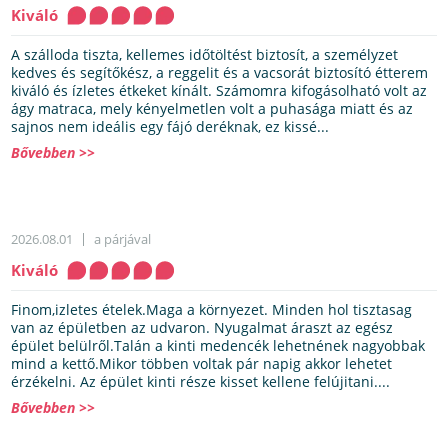
Kiváló
A szálloda tiszta, kellemes időtöltést biztosít, a személyzet
kedves és segítőkész, a reggelit és a vacsorát biztosító étterem
kiváló és ízletes étkeket kínált. Számomra kifogásolható volt az
ágy matraca, mely kényelmetlen volt a puhasága miatt és az
sajnos nem ideális egy fájó deréknak, ez kissé...
Bővebben >>
2026.08.01
a párjával
Kiváló
Finom,izletes ételek.Maga a környezet. Minden hol tisztasag
van az épületben az udvaron. Nyugalmat áraszt az egész
épület belülről.Talán a kinti medencék lehetnének nagyobbak
mind a kettő.Mikor többen voltak pár napig akkor lehetet
érzékelni. Az épület kinti része kisset kellene felújitani....
Bővebben >>