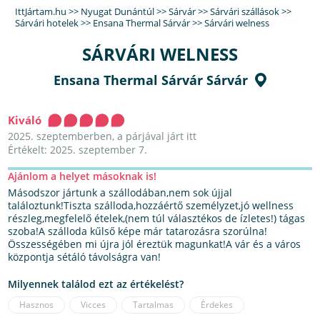
IttJártam.hu
>>
Nyugat Dunántúl
>>
Sárvár
>>
Sárvári szállások
>>
Sárvári hotelek
>>
Ensana Thermal Sárvár
>>
Sárvári welness
SÁRVÁRI WELNESS
Ensana Thermal Sárvár Sárvár
Kiváló
2025. szeptemberben, a párjával járt itt
Értékelt: 2025. szeptember 7.
Ajánlom a helyet másoknak is!
Másodszor jártunk a szállodában,nem sok újjal
találoztunk!Tiszta szálloda,hozzáértő személyzet,jó wellness
részleg,megfelelő ételek,(nem túl választékos de ízletes!) tágas
szoba!A szálloda kűlső képe már tatarozásra szorúlna!
Összességében mi újra jól éreztük magunkat!A vár és a város
központja sétáló távolságra van!
Milyennek találod ezt az értékelést?
Hasznos
Vicces
Tartalmas
Érdekes