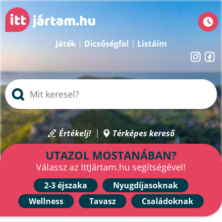
Játék
Dicsőségfal
Listáim
Értékelj!
Térképes kereső
UTAZOL MOSTANÁBAN?
Válassz az IttJártam.hu segítségével!
2-3 éjszaka
Nyugdíjasoknak
Wellness
Tavasz
Családoknak