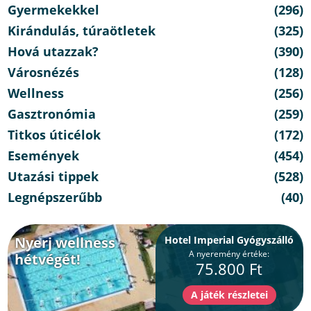
Gyermekekkel
(296)
Kirándulás, túraötletek
(325)
Hová utazzak?
(390)
Városnézés
(128)
Wellness
(256)
Gasztronómia
(259)
Titkos úticélok
(172)
Események
(454)
Utazási tippek
(528)
Legnépszerűbb
(40)
Nyerj wellness
Hotel Imperial Gyógyszálló
A nyeremény értéke:
hétvégét!
75.800 Ft