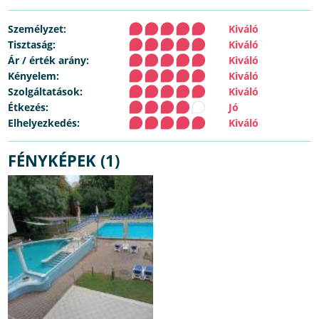
Személyzet:
Kiváló
Tisztaság:
Kiváló
Ár / érték arány:
Kiváló
Kényelem:
Kiváló
Szolgáltatások:
Kiváló
Étkezés:
Jó
Elhelyezkedés:
Kiváló
FÉNYKÉPEK (1)