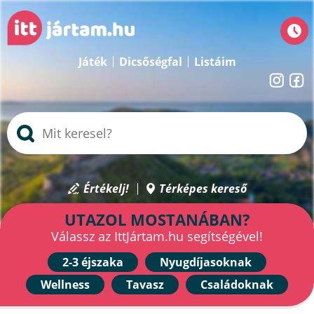
Játék
Dicsőségfal
Listáim
Értékelj!
Térképes kereső
UTAZOL MOSTANÁBAN?
Válassz az IttJártam.hu segítségével!
2-3 éjszaka
Nyugdíjasoknak
Wellness
Tavasz
Családoknak