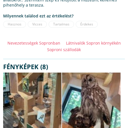
pihenőhely a terasza.
Milyennek találod ezt az értékelést?
Hasznos
Vicces
Tartalmas
Érdekes
Nevezetességek Sopronban
Látnivalók Sopron környékén
Soproni szállodák
FÉNYKÉPEK (8)