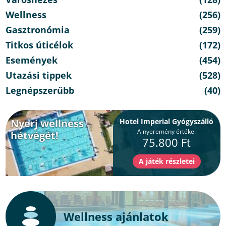
Wellness
(256)
Gasztronómia
(259)
Titkos úticélok
(172)
Események
(454)
Utazási tippek
(528)
Legnépszerűbb
(40)
Nyerj wellness
Hotel Imperial Gyógyszálló
A nyeremény értéke:
hétvégét!
75.800 Ft
Wellness ajánlatok