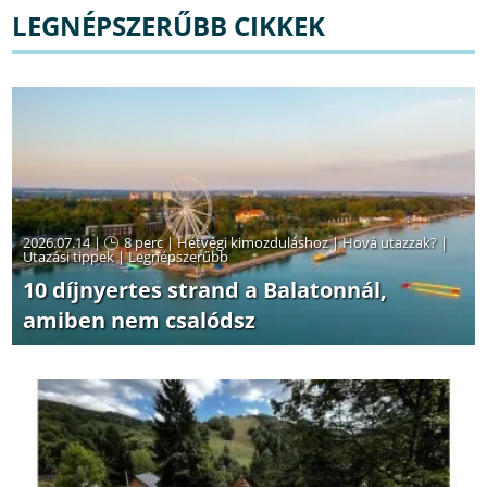
LEGNÉPSZERŰBB CIKKEK
2026.07.14 |
8 perc
|
Hétvégi kimozduláshoz
|
Hová utazzak?
|
Utazási tippek
|
Legnépszerűbb
10 díjnyertes strand a Balatonnál,
amiben nem csalódsz