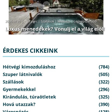
2026.07.21 |
7 perc
|
Szállások
|
Wellness
|
Legnépszerűbb
Luxus menedékek? Vonulj el a világ elől!
ÉRDEKES CIKKEINK
Hétvégi kimozduláshoz
(784)
Szuper látnivalók
(505)
Szállások
(322)
Gyermekekkel
(296)
Kirándulás, túraötletek
(325)
Hová utazzak?
(390)
Városnézés
(128)