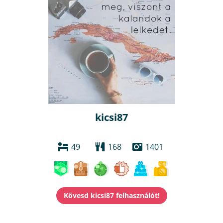
kicsi87
49
168
1401