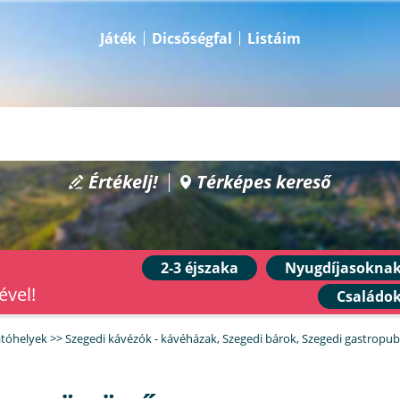
Játék
Dicsőségfal
Listáim
Értékelj!
Térképes kereső
2-3 éjszaka
Nyugdíjasokna
ével!
Családo
átóhelyek
>>
Szegedi kávézók - kávéházak
,
Szegedi bárok
,
Szegedi gastropu