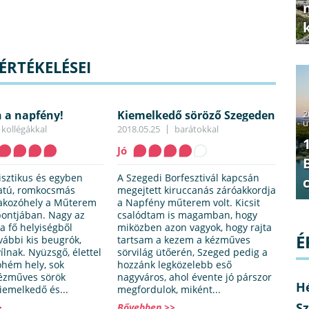
RTÉKELÉSEI
 a napfény!
Kiemelkedő söröző Szegeden
2
u
kollégákkal
2018.05.25
barátokkal
Jó
isztikus és egyben
A Szegedi Borfesztivál kapcsán
atú, romkocsmás
megejtett kiruccanás záróakkordja
rakozóhely a Műterem
a Napfény műterem volt. Kicsit
ontjában. Nagy az
csalódtam is magamban, hogy
 a fő helyiségből
miközben azon vagyok, hogy rajta
É
vábbi kis beugrók,
tartsam a kezem a kézműves
lnak. Nyüzsgő, élettel
sörvilág ütőerén, Szeged pedig a
 bohém hely, sok
hozzánk legközelebb eső
 kézműves sörök
nagyváros, ahol évente jó párszor
H
iemelkedő és...
megfordulok, miként...
Sz
>
Bővebben >>