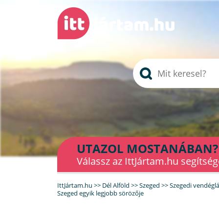
UTAZOL MOSTANÁBAN?
Válassz az IttJártam.hu segítség
IttJártam.hu
>>
Dél Alföld
>>
Szeged
>>
Szegedi vendégl
Szeged egyik legjobb sörözője