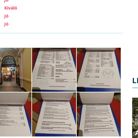
Kiváló
Jó
Jó
L
2
K
L