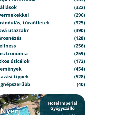
állások
(322)
yermekekkel
(296)
rándulás, túraötletek
(325)
ová utazzak?
(390)
árosnézés
(128)
ellness
(256)
asztronómia
(259)
tkos úticélok
(172)
semények
(454)
azási tippek
(528)
egnépszerűbb
(40)
Hotel Imperial
Gyógyszálló
Nyerj