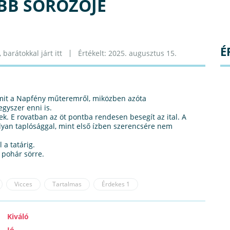
OBB SÖRÖZŐJE
É
barátokkal járt itt
Értékelt: 2025. augusztus 15.
mit a Napfény műteremről, miközben azóta
gyszer enni is.
k. E rovatban az öt pontba rendesen besegít az ital. A
 olyan taplósággal, mint első ízben szerencsére nem
 a tatárig.
 pohár sörre.
Vicces
Tartalmas
Érdekes
1
Kiváló
Jó