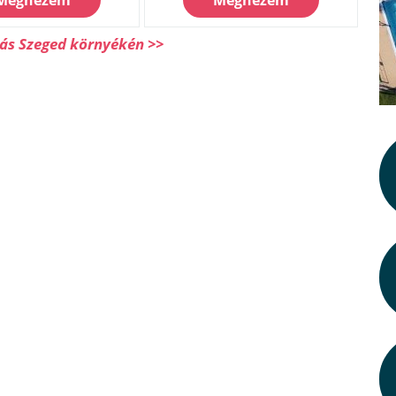
Megnézem
Megnézem
lás Szeged környékén >>