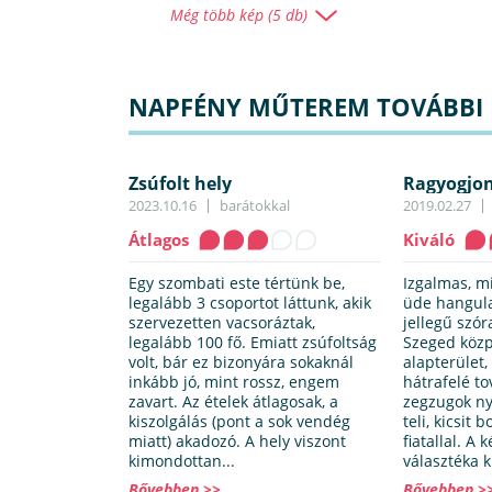
Még több kép (5 db)
NAPFÉNY MŰTEREM TOVÁBBI É
Zsúfolt hely
Ragyogjon
2023.10.16
barátokkal
2019.02.27
Átlagos
Kiváló
Egy szombati este tértünk be,
Izgalmas, m
legalább 3 csoportot láttunk, akik
üde hangul
szervezetten vacsoráztak,
jellegű szó
legalább 100 fő. Emiatt zsúfoltság
Szeged közp
volt, bár ez bizonyára sokaknál
alapterület,
inkább jó, mint rossz, engem
hátrafelé to
zavart. Az ételek átlagosak, a
zegzugok nyí
kiszolgálás (pont a sok vendég
teli, kicsit
miatt) akadozó. A hely viszont
fiatallal. A
kimondottan...
választéka k
Bővebben >>
Bővebben >