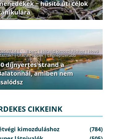
menedékek − hűsítő úti célok
kánikulára
026.07.14 |
8 perc
|
Hétvégi kimozduláshoz
|
Hová
tazzak?
|
Utazási tippek
|
Legnépszerűbb
10 díjnyertes strand a
Balatonnál, amiben nem
csalódsz
RDEKES CIKKEINK
étvégi kimozduláshoz
(784)
uper látnivalók
(505)