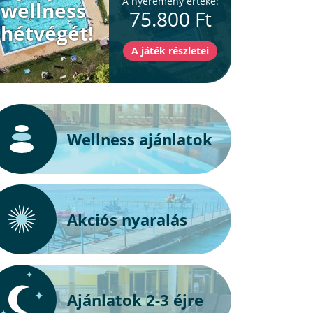
A nyeremény értéke:
wellness
75.800 Ft
hétvégét!
Wellness ajánlatok
Akciós nyaralás
Ajánlatok 2-3 éjre