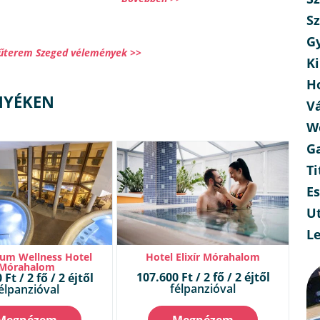
Sz
G
űterem Szeged vélemények >>
Ki
H
NYÉKEN
V
W
G
Ti
E
Ut
L
um Wellness Hotel
Hotel Elixír Mórahalom
Mórahalom
107.600 Ft / 2 fő / 2 éjtől
Ft / 2 fő / 2 éjtől
félpanzióval
élpanzióval