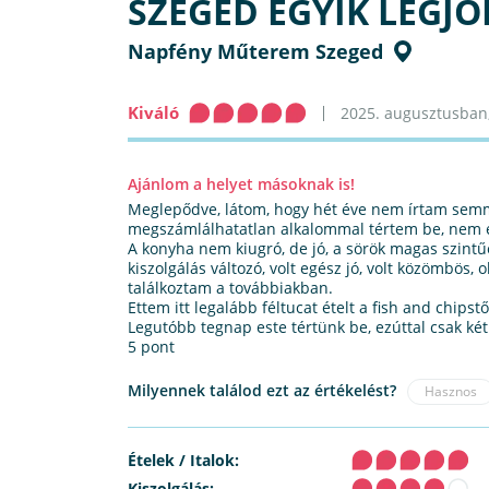
SZEGED EGYIK LEGJ
Napfény Műterem Szeged
Kiváló
2025. augusztusban, 
Ajánlom a helyet másoknak is!
Meglepődve, látom, hogy hét éve nem írtam sem
megszámlálhatatlan alkalommal tértem be, nem e
A konyha nem kiugró, de jó, a sörök magas szintűe
kiszolgálás változó, volt egész jó, volt közömbös,
találkoztam a továbbiakban.
Ettem itt legalább féltucat ételt a fish and chipstől
Legutóbb tegnap este tértünk be, ezúttal csak két
5 pont
Milyennek találod ezt az értékelést?
Hasznos
Ételek / Italok:
Kiszolgálás: