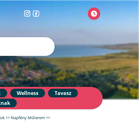
k
Wellness
Tavasz
knak
bok
>>
Napfény Műterem
>>