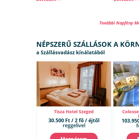
További Napfény M
NÉPSZERŰ SZÁLLÁSOK A KÖR
Tisza Hotel Szeged
Colosse
30.500 Ft / 2 fő / éjtől
103.950 
reggelivel
f