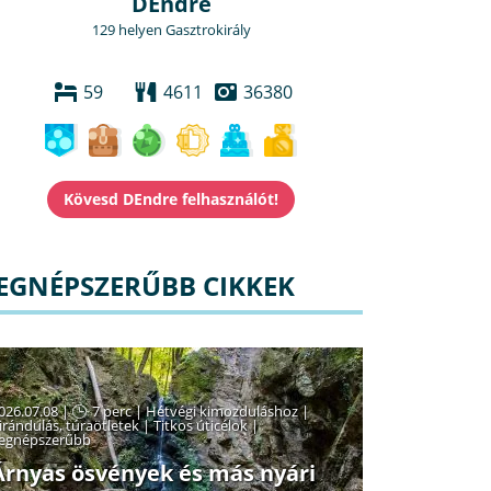
DEndre
129 helyen Gasztrokirály
59
4611
36380
EGNÉPSZERŰBB CIKKEK
026.07.08 |
7 perc
|
Hétvégi kimozduláshoz
|
irándulás, túraötletek
|
Titkos úticélok
|
egnépszerűbb
Árnyas ösvények és más nyári