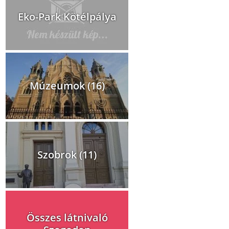
Eko-Park Kötélpálya
Múzeumok (16)
Szobrok (11)
Összes látnivaló