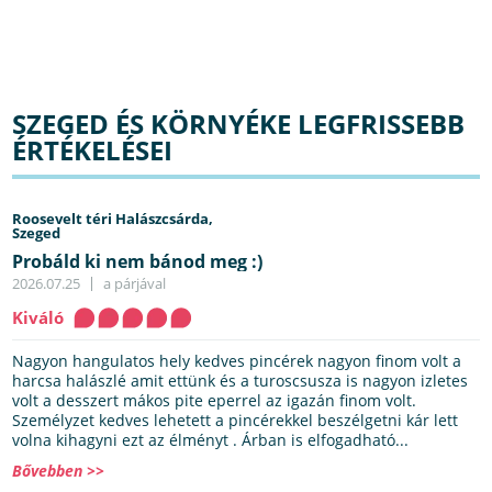
SZEGED ÉS KÖRNYÉKE LEGFRISSEBB
ÉRTÉKELÉSEI
Roosevelt téri Halászcsárda,
Szeged
Probáld ki nem bánod meg :)
2026.07.25
a párjával
Kiváló
Nagyon hangulatos hely kedves pincérek nagyon finom volt a
harcsa halászlé amit ettünk és a turoscsusza is nagyon izletes
volt a desszert mákos pite eperrel az igazán finom volt.
Személyzet kedves lehetett a pincérekkel beszélgetni kár lett
volna kihagyni ezt az élményt . Árban is elfogadható...
Bővebben >>