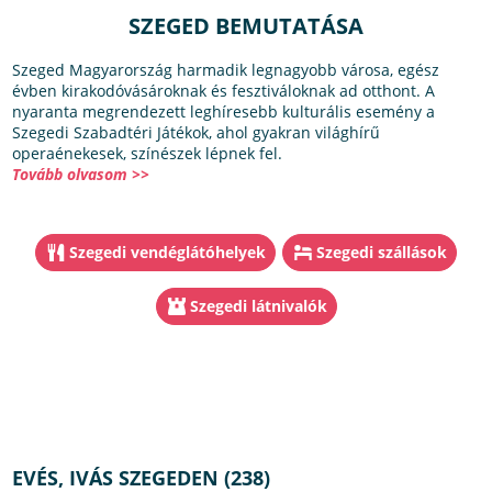
SZEGED BEMUTATÁSA
Szeged Magyarország harmadik legnagyobb városa, egész
évben kirakodóvásároknak és fesztiváloknak ad otthont. A
nyaranta megrendezett leghíresebb kulturális esemény a
Szegedi Szabadtéri Játékok, ahol gyakran világhírű
operaénekesek, színészek lépnek fel.
Tovább olvasom >>
Szegedi vendéglátóhelyek
Szegedi szállások
Szegedi látnivalók
EVÉS, IVÁS SZEGEDEN (238)