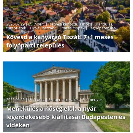
2026.07.29 |
7 perc
|
Hétvégi kimozduláshoz
|
Kirándulás,
túraötletek
|
Hová utazzak?
|
Utazási tippek
|
Legnépszerűbb
Kövesd a kanyargó Tiszát! 7+1 mesés
folyóparti település
2026.06.25 |
9 perc
|
Szuper látnivalók
|
Események
Menekülés a hőség elől: a nyár
legérdekesebb kiállításai Budapesten és
vidéken