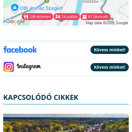
238 étterem
74 szállás
81 látnivaló
KAPCSOLÓDÓ CIKKEK