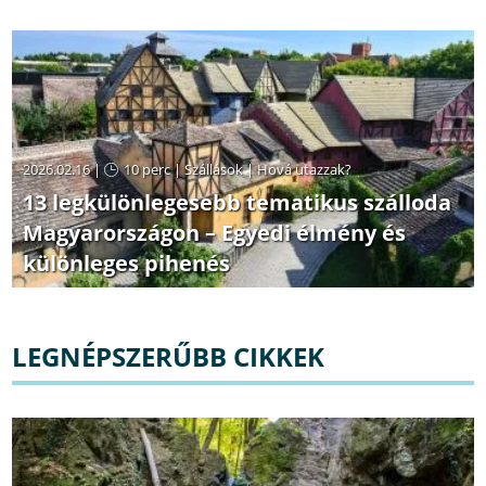
2026.02.16 |
10 perc
|
Szállások
|
Hová utazzak?
13 legkülönlegesebb tematikus szálloda
Magyarországon – Egyedi élmény és
különleges pihenés
LEGNÉPSZERŰBB CIKKEK