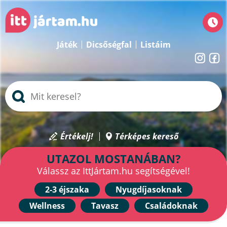
Játék
Dicsőségfal
Listáim
Értékelj!
Térképes kereső
UTAZOL MOSTANÁBAN?
Válassz az IttJártam.hu segítségével!
2-3 éjszaka
Nyugdíjasoknak
Wellness
Tavasz
Családoknak