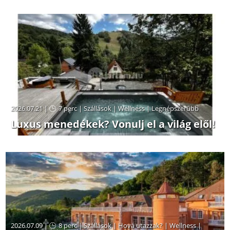
2026.07.21 |
7 perc
|
Szállások
|
Wellness
|
Legnépszerűbb
Luxus menedékek? Vonulj el a világ elől!
2026.07.09 |
8 perc
|
Szállások
|
Hová utazzak?
|
Wellness
|