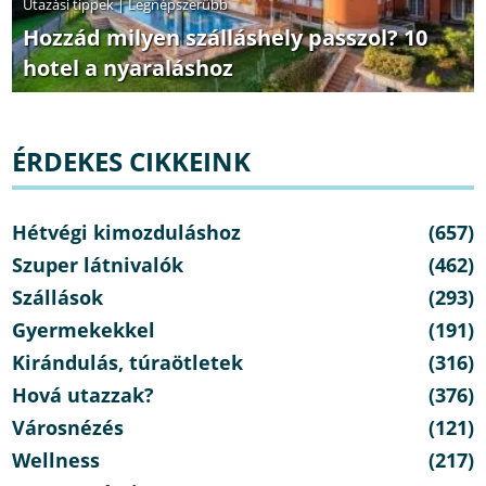
Utazási tippek
|
Legnépszerűbb
Hozzád milyen szálláshely passzol? 10
hotel a nyaraláshoz
ÉRDEKES CIKKEINK
Hétvégi kimozduláshoz
(657)
Szuper látnivalók
(462)
Szállások
(293)
Gyermekekkel
(191)
Kirándulás, túraötletek
(316)
Hová utazzak?
(376)
Városnézés
(121)
Wellness
(217)