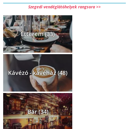
Szegedi vendéglátóhelyek rangsora >>
Étterem (33)
Kávézó - kávéház (48)
Bár (34)