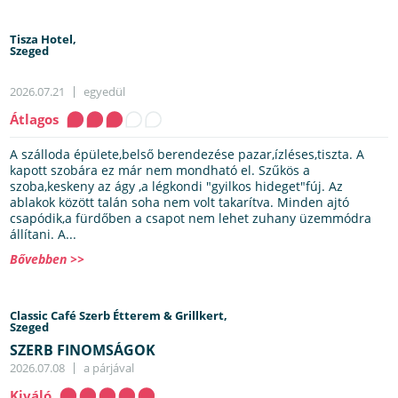
Tisza Hotel,
Szeged
2026.07.21
egyedül
Átlagos
A szálloda épülete,belső berendezése pazar,ízléses,tiszta. A
kapott szobára ez már nem mondható el. Szűkös a
szoba,keskeny az ágy ,a légkondi "gyilkos hideget"fúj. Az
ablakok között talán soha nem volt takarítva. Minden ajtó
csapódik,a fürdőben a csapot nem lehet zuhany üzemmódra
állítani. A...
Bővebben >>
Classic Café Szerb Étterem & Grillkert,
Szeged
SZERB FINOMSÁGOK
2026.07.08
a párjával
Kiváló