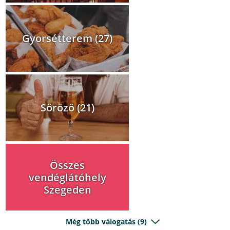
Gyorsétterem (27)
Söröző (21)
Összes
vendéglátóhely
Szegeden
Még több válogatás (9)