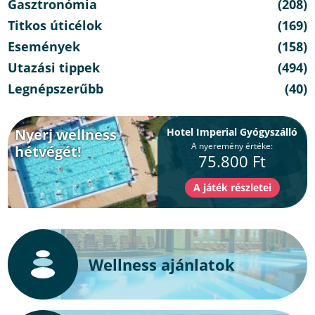
Gasztronómia
(208)
Titkos úticélok
(169)
Események
(158)
Utazási tippek
(494)
Legnépszerűbb
(40)
Nyerj wellness
Hotel Imperial Gyógyszálló
A nyeremény értéke:
hétvégét!
75.800 Ft
Wellness ajánlatok