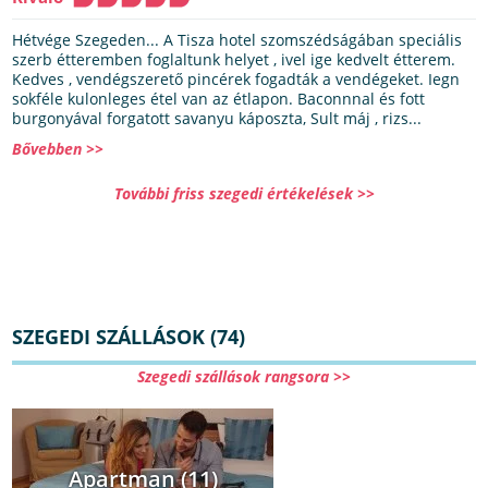
Hétvége Szegeden... A Tisza hotel szomszédságában speciális
szerb étteremben foglaltunk helyet , ivel ige kedvelt étterem.
Kedves , vendégszerető pincérek fogadták a vendégeket. Iegn
sokféle kulonleges étel van az étlapon. Baconnnal és fott
burgonyával forgatott savanyu káposzta, Sult máj , rizs...
Bővebben >>
További friss szegedi értékelések >>
SZEGEDI SZÁLLÁSOK (74)
Szegedi szállások rangsora >>
Apartman (11)