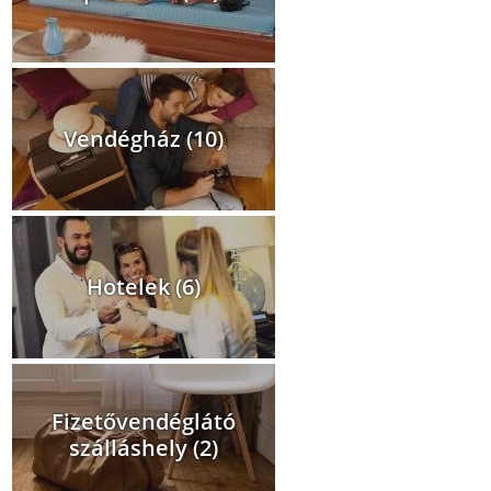
Vendégház (10)
Hotelek (6)
Fizetővendéglátó
szálláshely (2)