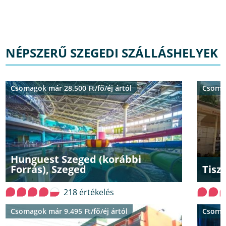
NÉPSZERŰ SZEGEDI SZÁLLÁSHELYEK
Csomagok már 28.500 Ft/fő/éj ártól
Csomag
Hunguest Szeged (korábbi
Forrás), Szeged
Tisz
218 értékelés
Csomagok már 9.495 Ft/fő/éj ártól
Csomag