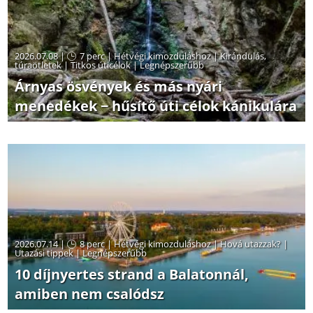
2026.07.08 |
7 perc
|
Hétvégi kimozduláshoz
|
Kirándulás,
túraötletek
|
Titkos úticélok
|
Legnépszerűbb
Árnyas ösvények és más nyári
menedékek − hűsítő úti célok kánikulára
2026.07.14 |
8 perc
|
Hétvégi kimozduláshoz
|
Hová utazzak?
|
Utazási tippek
|
Legnépszerűbb
10 díjnyertes strand a Balatonnál,
amiben nem csalódsz