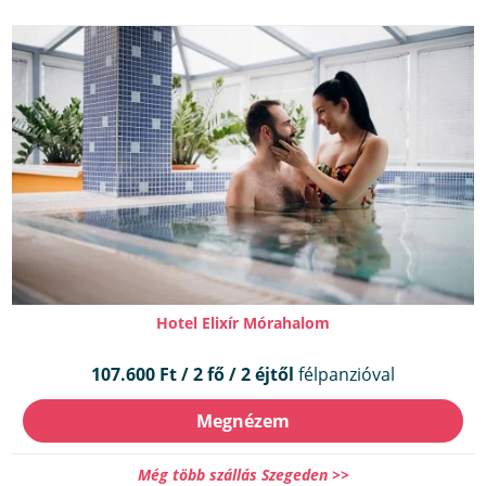
Hotel Elixír Mórahalom
107.600 Ft / 2 fő / 2 éjtől
félpanzióval
Megnézem
Még több szállás Szegeden >>