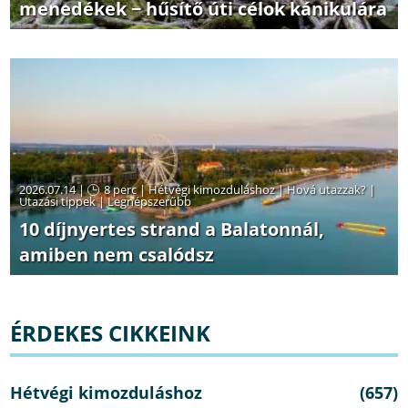
menedékek − hűsítő úti célok kánikulára
2026.07.14 |
8 perc
|
Hétvégi kimozduláshoz
|
Hová utazzak?
|
Utazási tippek
|
Legnépszerűbb
10 díjnyertes strand a Balatonnál,
amiben nem csalódsz
ÉRDEKES CIKKEINK
Hétvégi kimozduláshoz
(657)