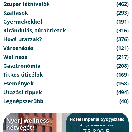
Szuper látnivalók
(462)
Szállások
(293)
Gyermekekkel
(191)
Kirándulás, túraötletek
(316)
Hová utazzak?
(376)
Városnézés
(121)
Wellness
(217)
Gasztronómia
(208)
Titkos úticélok
(169)
Események
(158)
Utazási tippek
(494)
Legnépszerűbb
(40)
Nyerj wellness
Hotel Imperial Gyógyszálló
A nyeremény értéke:
hétvégét!
75.800 Ft