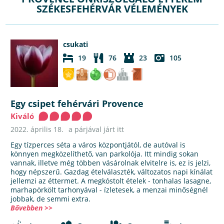
SZÉKESFEHÉRVÁR VÉLEMÉNYEK
csukati
19
76
23
105
Egy csipet fehérvári Provence
Kiváló
2022. április 18.
a párjával járt itt
Egy tízperces séta a város központjától, de autóval is
könnyen megközelíthető, van parkolója. Itt mindig sokan
vannak, illetve még többen vásárolnak elvitelre is, ez is jelzi,
hogy népszerű. Gazdag ételválaszték, változatos napi kínálat
jellemzi az éttermet. A megkóstolt ételek - tonhalas lasagne,
marhapörkölt tarhonyával - ízletesek, a menzai minőségnél
jobbak, de semmi extra.
Bővebben >>