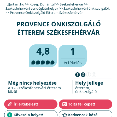
IttJártam.hu
>>
Közép Dunántúl
>>
Székesfehérvár
>>
Székesfehérvári vendéglátóhelyek
>>
Székesfehérvári önkiszolgálók
>>
Provence Önkiszolgáló Étterem Székesfehérvár
PROVENCE ÖNKISZOLGÁLÓ
ÉTTEREM SZÉKESFEHÉRVÁR
4,8
1
értékelés
$
$
$
$
Még nincs helyezése
Hely jellege
a 126
székesfehérvári étterem
étterem,
közül
önkiszolgáló