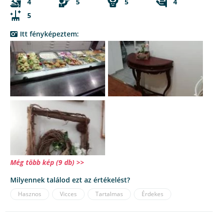
4
5
5
4
5
Itt fényképeztem:
Még több kép (9 db) >>
Milyennek találod ezt az értékelést?
Hasznos
Vicces
Tartalmas
Érdekes