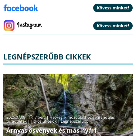
LEGNÉPSZERŰBB CIKKEK
2026.07.08 |
7 perc
|
Hétvégi kimozduláshoz
|
Kirándulás,
túraötletek
|
Titkos úticélok
|
Legnépszerűbb
Árnyas ösvények és más nyári