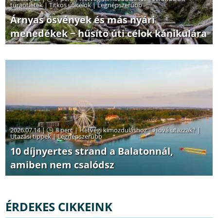
túraötletek
|
Titkos úticélok
|
Legnépszerűbb
Árnyas ösvények és más nyári
menedékek − hűsítő úti célok kánikulára
2026.07.14 |
8 perc
|
Hétvégi kimozduláshoz
|
Hová utazzak?
|
Utazási tippek
|
Legnépszerűbb
10 díjnyertes strand a Balatonnál,
amiben nem csalódsz
ÉRDEKES CIKKEINK