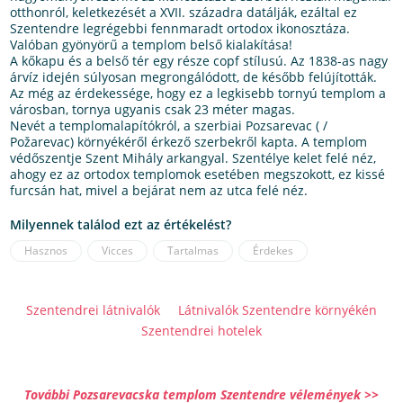
otthonról, keletkezését a XVII. századra datálják, ezáltal ez
Szentendre legrégebbi fennmaradt ortodox ikonosztáza.
Valóban gyönyörű a templom belső kialakítása!
A kőkapu és a belső tér egy része copf stílusú. Az 1838-as nagy
árvíz idején súlyosan megrongálódott, de később felújították.
Az még az érdekessége, hogy ez a legkisebb tornyú templom a
városban, tornya ugyanis csak 23 méter magas.
Nevét a templomalapítókról, a szerbiai Pozsarevac ( /
Požarevac) környékéről érkező szerbekről kapta. A templom
védőszentje Szent Mihály arkangyal. Szentélye kelet felé néz,
ahogy ez az ortodox templomok esetében megszokott, ez kissé
furcsán hat, mivel a bejárat nem az utca felé néz.
Milyennek találod ezt az értékelést?
Hasznos
Vicces
Tartalmas
Érdekes
Szentendrei látnivalók
Látnivalók Szentendre környékén
Szentendrei hotelek
További Pozsarevacska templom Szentendre vélemények >>