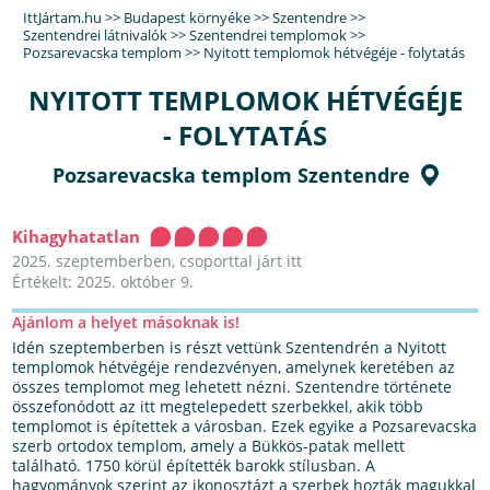
IttJártam.hu
>>
Budapest környéke
>>
Szentendre
>>
Szentendrei látnivalók
>>
Szentendrei templomok
>>
Pozsarevacska templom
>>
Nyitott templomok hétvégéje - folytatás
NYITOTT TEMPLOMOK HÉTVÉGÉJE
- FOLYTATÁS
Pozsarevacska templom Szentendre
Kihagyhatatlan
2025. szeptemberben, csoporttal járt itt
Értékelt: 2025. október 9.
Ajánlom a helyet másoknak is!
Idén szeptemberben is részt vettünk Szentendrén a Nyitott
templomok hétvégéje rendezvényen, amelynek keretében az
összes templomot meg lehetett nézni. Szentendre története
összefonódott az itt megtelepedett szerbekkel, akik több
templomot is építettek a városban. Ezek egyike a Pozsarevacska
szerb ortodox templom, amely a Bükkös-patak mellett
található. 1750 körül építették barokk stílusban. A
hagyományok szerint az ikonosztázt a szerbek hozták magukkal