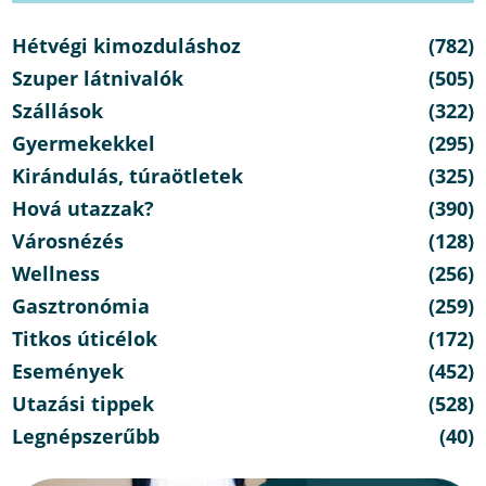
Hétvégi kimozduláshoz
(782)
Szuper látnivalók
(505)
Szállások
(322)
Gyermekekkel
(295)
Kirándulás, túraötletek
(325)
Hová utazzak?
(390)
Városnézés
(128)
Wellness
(256)
Gasztronómia
(259)
Titkos úticélok
(172)
Események
(452)
Utazási tippek
(528)
Legnépszerűbb
(40)