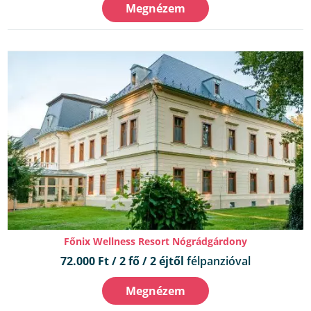
Megnézem
Főnix Wellness Resort Nógrádgárdony
72.000 Ft / 2 fő / 2 éjtől
félpanzióval
Megnézem