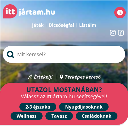
Játék
Dicsőségfal
Listáim
Értékelj!
Térképes kereső
UTAZOL MOSTANÁBAN?
Válassz az IttJártam.hu segítségével!
2-3 éjszaka
Nyugdíjasoknak
Wellness
Tavasz
Családoknak