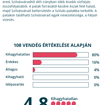
ered, Szilvásváradtól déli irányban több kisebb vízfolyás
összefolyásából. A patak forrásától kezdve észak felé halad,
majd Szilvásvárad belterületén a Szilvás-patakba torkollik. A
patakon található Szilvásvárad egyik nevezetessége, a Fátyol-
vízesés.
108 VENDÉG ÉRTÉKELÉSE ALAPJÁN
Kihagyhatatlan
80%
Érdekes
16%
Átlagos
4%
Kihagyható
0%
Időpazarlás
0%
4,8
Kihagyhatatlan