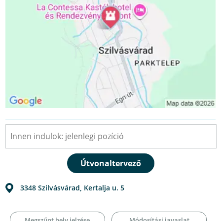
3348
Szilvásvárad
,
Kertalja u. 5
Megszűnt hely jelzése
Módosítási javaslat