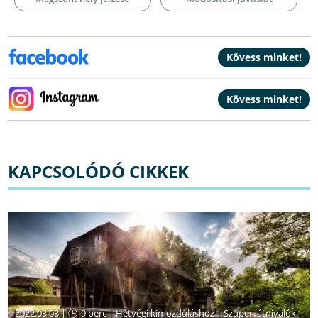
KAPCSOLÓDÓ CIKKEK
2022.03.03 |
9 perc
|
Hétvégi kimozduláshoz
|
Szuper látnivalók