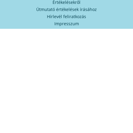
Értékelésekről
Útmutató értékelések írásához
Hírlevél feliratkozás
Impresszum