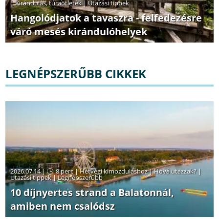
|
Kirándulás, túraötletek
|
Utazási tippek
Hangolódjatok a tavaszra - felfedezésre
váró mesés kirándulóhelyek
LEGNÉPSZERŰBB CIKKEK
2026.07.14 |
8 perc
|
Hétvégi kimozduláshoz
|
Hová utazzak?
|
Utazási tippek
|
Legnépszerűbb
10 díjnyertes strand a Balatonnál,
amiben nem csalódsz