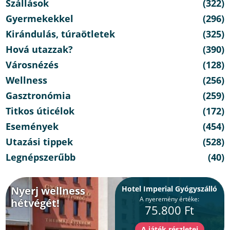
Szállások
(322)
Gyermekekkel
(296)
Kirándulás, túraötletek
(325)
Hová utazzak?
(390)
Városnézés
(128)
Wellness
(256)
Gasztronómia
(259)
Titkos úticélok
(172)
Események
(454)
Utazási tippek
(528)
Legnépszerűbb
(40)
Nyerj wellness
Hotel Imperial Gyógyszálló
A nyeremény értéke:
hétvégét!
75.800 Ft