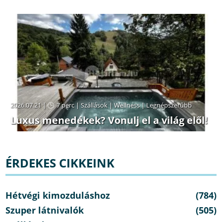
2026.07.21 |
7 perc
|
Szállások
|
Wellness
|
Legnépszerűbb
Luxus menedékek? Vonulj el a világ elől!
ÉRDEKES CIKKEINK
Hétvégi kimozduláshoz
(784)
Szuper látnivalók
(505)