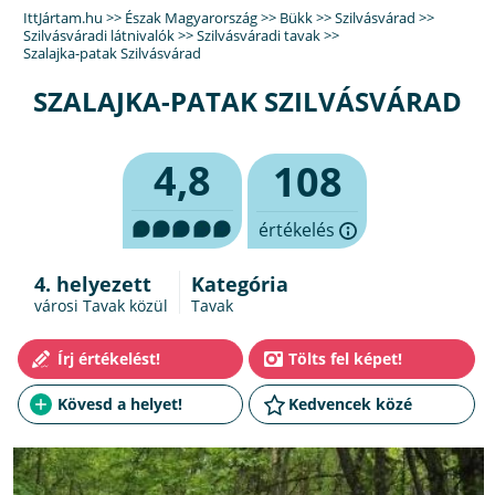
IttJártam.hu
>>
Észak Magyarország
>>
Bükk
>>
Szilvásvárad
>>
Szilvásváradi látnivalók
>>
Szilvásváradi tavak
>>
Szalajka-patak Szilvásvárad
SZALAJKA-PATAK SZILVÁSVÁRAD
4,8
108
értékelés
4. helyezett
Kategória
városi Tavak közül
Tavak