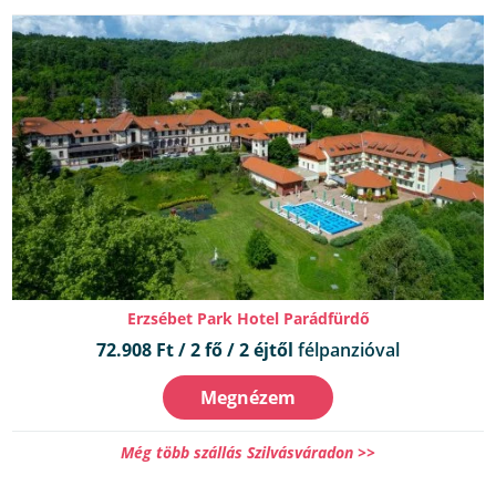
Erzsébet Park Hotel Parádfürdő
72.908 Ft / 2 fő / 2 éjtől
félpanzióval
Megnézem
Még több szállás Szilvásváradon >>