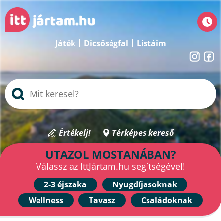
Játék
Dicsőségfal
Listáim
Értékelj!
Térképes kereső
UTAZOL MOSTANÁBAN?
Válassz az IttJártam.hu segítségével!
2-3 éjszaka
Nyugdíjasoknak
Wellness
Tavasz
Családoknak