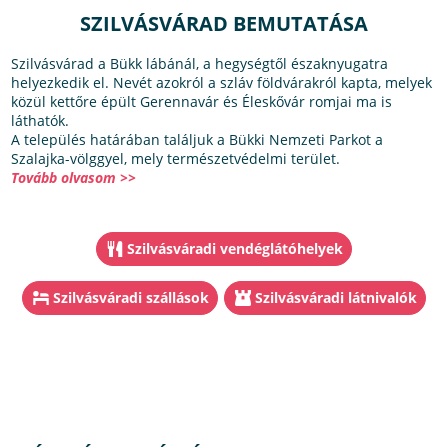
SZILVÁSVÁRAD BEMUTATÁSA
Szilvásvárad a Bükk lábánál, a hegységtől északnyugatra
helyezkedik el. Nevét azokról a szláv földvárakról kapta, melyek
közül kettőre épült Gerennavár és Éleskővár romjai ma is
láthatók.
A település határában találjuk a Bükki Nemzeti Parkot a
Szalajka-völggyel, mely természetvédelmi terület.
Tovább olvasom >>
Szilvásváradi vendéglátóhelyek
Szilvásváradi szállások
Szilvásváradi látnivalók