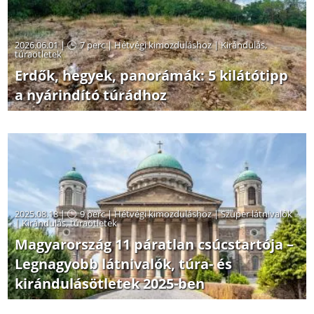
2026.06.01 |
7 perc
|
Hétvégi kimozduláshoz
|
Kirándulás,
túraötletek
Erdők, hegyek, panorámák: 5 kilátótipp
a nyárindító túrádhoz
2025.08.18 |
9 perc
|
Hétvégi kimozduláshoz
|
Szuper látnivalók
|
Kirándulás, túraötletek
Magyarország 11 páratlan csúcstartója –
Legnagyobb látnivalók, túra- és
kirándulásötletek 2025-ben