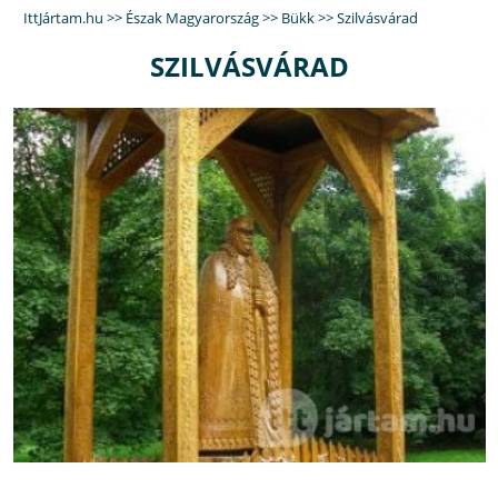
IttJártam.hu
>>
Észak Magyarország
>>
Bükk
>>
Szilvásvárad
SZILVÁSVÁRAD