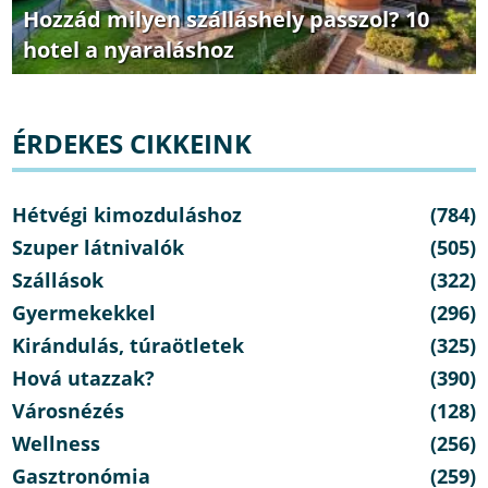
Hozzád milyen szálláshely passzol? 10
hotel a nyaraláshoz
ÉRDEKES CIKKEINK
Hétvégi kimozduláshoz
(784)
Szuper látnivalók
(505)
Szállások
(322)
Gyermekekkel
(296)
Kirándulás, túraötletek
(325)
Hová utazzak?
(390)
Városnézés
(128)
Wellness
(256)
Gasztronómia
(259)