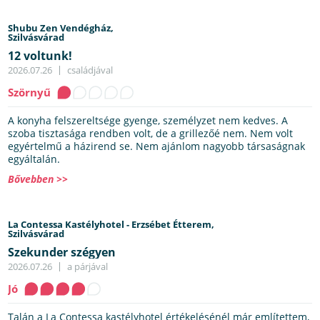
Shubu Zen Vendégház,
Szilvásvárad
12 voltunk!
2026.07.26
családjával
Szörnyű
A konyha felszereltsége gyenge, személyzet nem kedves. A
szoba tisztasága rendben volt, de a grillezőé nem. Nem volt
egyértelmű a házirend se. Nem ajánlom nagyobb társaságnak
egyáltalán.
Bővebben >>
La Contessa Kastélyhotel - Erzsébet Étterem,
Szilvásvárad
Szekunder szégyen
2026.07.26
a párjával
Jó
Talán a La Contessa kastélyhotel értékelésénél már említettem,