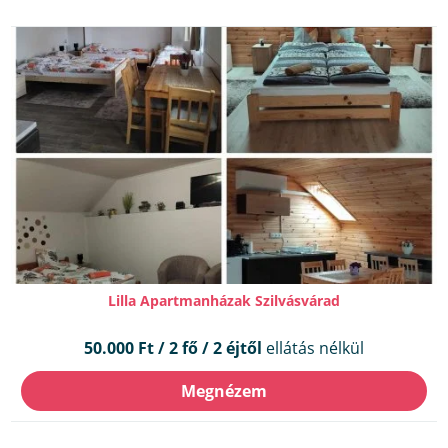
Lilla Apartmanházak Szilvásvárad
50.000 Ft / 2 fő / 2 éjtől
ellátás nélkül
Megnézem