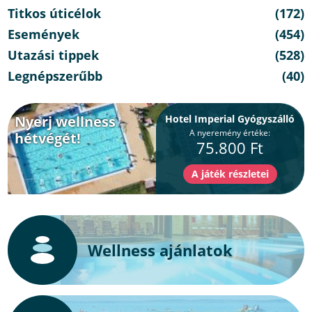
Titkos úticélok
(172)
Események
(454)
Utazási tippek
(528)
Legnépszerűbb
(40)
Nyerj wellness
Hotel Imperial Gyógyszálló
A nyeremény értéke:
hétvégét!
75.800 Ft
Wellness ajánlatok