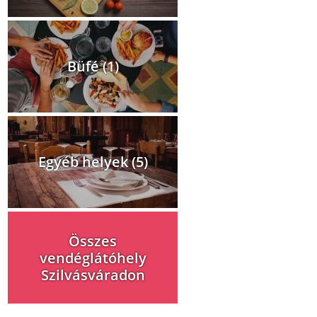
Büfé (1)
Egyéb helyek (5)
Összes
vendéglátóhely
Szilvásváradon