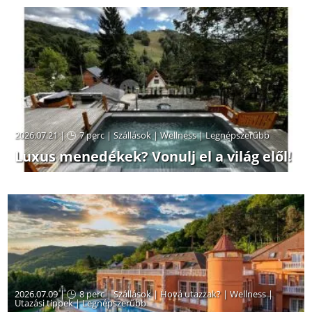
2026.07.21 |
7 perc
|
Szállások
|
Wellness
|
Legnépszerűbb
Luxus menedékek? Vonulj el a világ elől!
2026.07.09 |
8 perc
|
Szállások
|
Hová utazzak?
|
Wellness
|
Utazási tippek
|
Legnépszerűbb