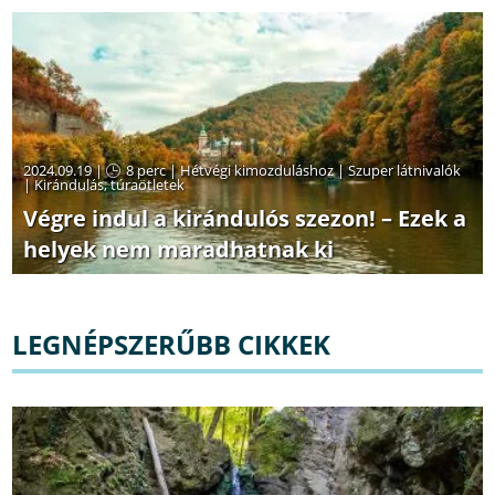
2024.09.19 |
8 perc
|
Hétvégi kimozduláshoz
|
Szuper látnivalók
|
Kirándulás, túraötletek
Végre indul a kirándulós szezon! – Ezek a
helyek nem maradhatnak ki
LEGNÉPSZERŰBB CIKKEK