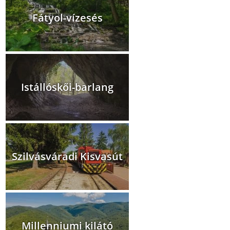
Fátyol-vízesés
Istállóskői-barlang
Szilvásváradi Kisvasút
Millenniumi kilátó