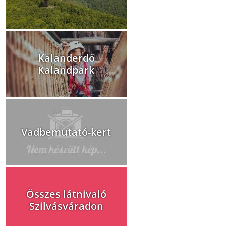
Kalanderdő
Kalandpark
Vadbemutató-kert
Összes látnivaló
Szilvásváradon