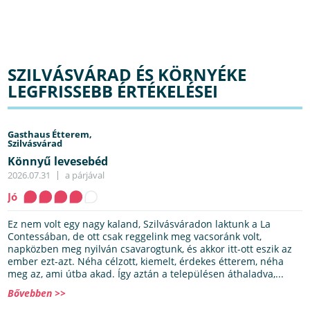
SZILVÁSVÁRAD ÉS KÖRNYÉKE
LEGFRISSEBB ÉRTÉKELÉSEI
Gasthaus Étterem,
Szilvásvárad
Könnyű levesebéd
2026.07.31
a párjával
Jó
Ez nem volt egy nagy kaland, Szilvásváradon laktunk a La
Contessában, de ott csak reggelink meg vacsoránk volt,
napközben meg nyilván csavarogtunk, és akkor itt-ott eszik az
ember ezt-azt. Néha célzott, kiemelt, érdekes étterem, néha
meg az, ami útba akad. Így aztán a településen áthaladva,...
Bővebben >>