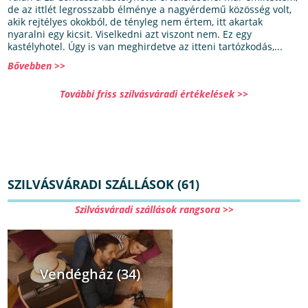
de az ittlét legrosszabb élménye a nagyérdemű közösség volt,
akik rejtélyes okokból, de tényleg nem értem, itt akartak
nyaralni egy kicsit. Viselkedni azt viszont nem. Ez egy
kastélyhotel. Úgy is van meghirdetve az itteni tartózkodás,...
Bővebben >>
További friss szilvásváradi értékelések >>
SZILVÁSVÁRADI SZÁLLÁSOK (61)
Szilvásváradi szállások rangsora >>
Vendégház (34)