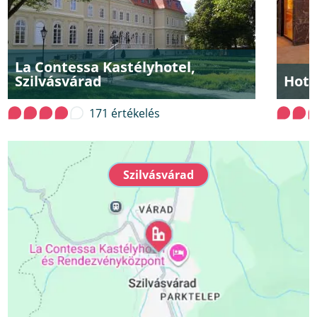
La Contessa Kastélyhotel,
Szilvásvárad
Hote
171 értékelés
Szilvásvárad