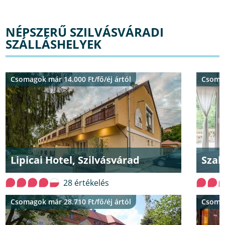
NÉPSZERŰ SZILVÁSVÁRADI
SZÁLLÁSHELYEK
Csomagok már 14.000 Ft/fő/éj ártól
Csomag
Lipicai Hotel, Szilvásvárad
Szal
28 értékelés
Csomagok már 28.710 Ft/fő/éj ártól
Csomag