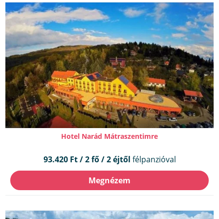
Hotel Narád Mátraszentimre
93.420 Ft / 2 fő / 2 éjtől
félpanzióval
Megnézem