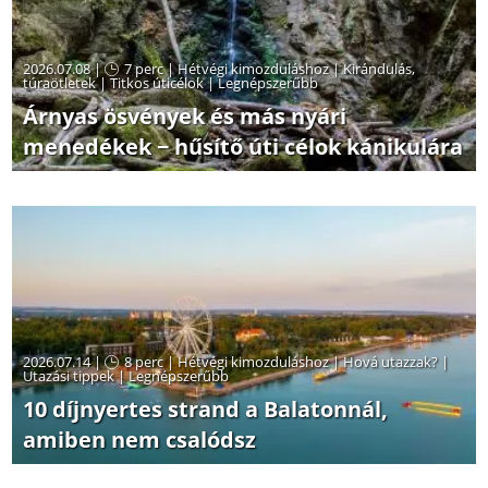
2026.07.08 |
7 perc
|
Hétvégi kimozduláshoz
|
Kirándulás,
túraötletek
|
Titkos úticélok
|
Legnépszerűbb
Árnyas ösvények és más nyári
menedékek − hűsítő úti célok kánikulára
2026.07.14 |
8 perc
|
Hétvégi kimozduláshoz
|
Hová utazzak?
|
Utazási tippek
|
Legnépszerűbb
10 díjnyertes strand a Balatonnál,
amiben nem csalódsz