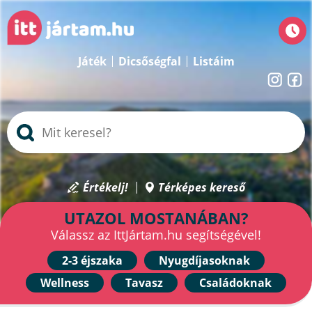
Játék
Dicsőségfal
Listáim
Értékelj!
Térképes kereső
UTAZOL MOSTANÁBAN?
Válassz az IttJártam.hu segítségével!
2-3 éjszaka
Nyugdíjasoknak
Wellness
Tavasz
Családoknak