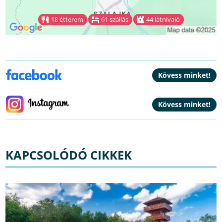
18 étterem
61 szállás
44 látnivaló
KAPCSOLÓDÓ CIKKEK