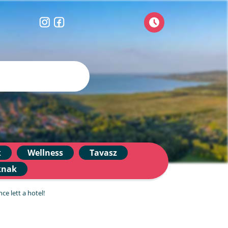
k
Wellness
Tavasz
knak
e lett a hotel!