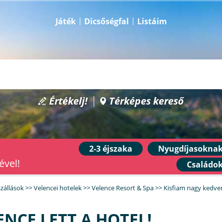
Játék
Dicsőségfal
Listáim
Értékelj!
Térképes kereső
2-3 éjszaka
Nyugdíjasokna
ével!
Családo
szállások
>>
Velencei hotelek
>>
Velence Resort & Spa
>>
Kisfiam nagy kedvenc
NCE LETT A HOTEL!