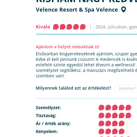
Velence Resort & Spa Velence
Kiváló
2024. júliusban, gyer
Ajánlom a helyet másoknak is!
Elsősorban kisgyerekeseknek ajánlom, szuper gy
évbe el kell jönnünk csúszni! A medencék is kivá
estefelé szinte egyedül lehet élvezni a wellnesst!
személyzet segítőkész, a masszázs megfizethető é
szemben van!
Milyennek találod ezt az értékelést?
Hasznos
1
Személyzet:
Tisztaság:
Ár / érték arány:
Kényelem: