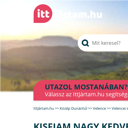
UTAZOL MOSTANÁBAN?
Válassz az IttJártam.hu segítség
IttJártam.hu
>>
Közép Dunántúl
>>
Velence
>>
Velencei 
KISFIAM NAGY KEDVE