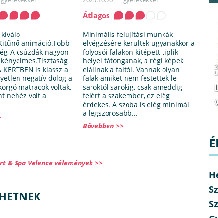
gyerekekkel
2025.10.20
gyerekekkel
Átlagos
 kiváló
Minimális felújítási munkák
Kitűnő animáció.Több
elvégzésére kerültek ugyanakkor a
ség-A csúzdák nagyon
folyosói falakon kitépett tiplik
a kényelmes.Tisztaság
helyei tátonganak, a régi képek
2
 KERTBEN is klassz a
elállnak a faltól. Vannak olyan
L
gyetlen negatív dolog a
falak amiket nem festettek le
korgó matracok voltak.
saroktól sarokig, csak ameddig
t nehéz volt a
felért a szakember, ez elég
v
érdekes. A szoba is elég minimál
a legszorosabb...
>
Bővebben >>
É
rt & Spa Velence vélemények >>
H
Sz
LHETNEK
Sz