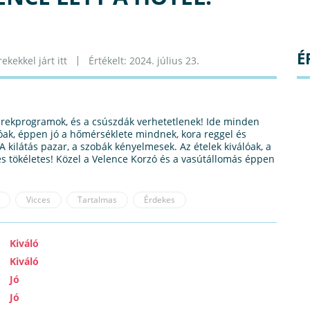
É
ekekkel járt itt
Értékelt: 2024. július 23.
erekprogramok, és a csúszdák verhetetlenek! Ide minden
lóak, éppen jó a hőmérséklete mindnek, kora reggel és
 A kilátás pazar, a szobák kényelmesek. Az ételek kiválóak, a
s tökéletes! Közel a Velence Korzó és a vasútállomás éppen
Vicces
Tartalmas
Érdekes
Kiváló
Kiváló
Jó
Jó