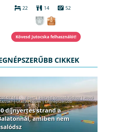
22
14
52
EGNÉPSZERŰBB CIKKEK
026.07.14 |
8 perc
|
Hétvégi kimozduláshoz
|
Hová
tazzak?
|
Utazási tippek
|
Legnépszerűbb
10 díjnyertes strand a
Balatonnál, amiben nem
csalódsz