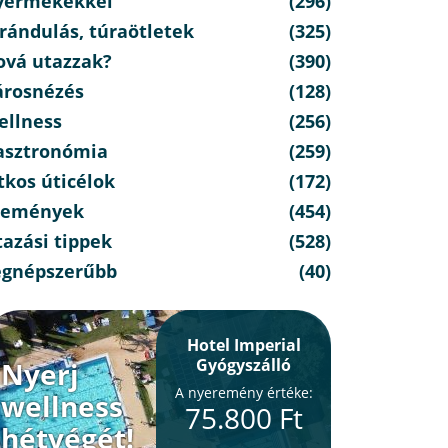
yermekekkel
(296)
rándulás, túraötletek
(325)
ová utazzak?
(390)
árosnézés
(128)
ellness
(256)
asztronómia
(259)
tkos úticélok
(172)
semények
(454)
azási tippek
(528)
egnépszerűbb
(40)
Hotel Imperial
Gyógyszálló
Nyerj
A nyeremény értéke:
wellness
75.800 Ft
hétvégét!