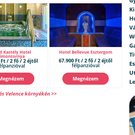
G
Ki
H
V
W
G
d Kastély Hotel
Hotel Bellevue Esztergom
Ti
Simontornya
67.900 Ft / 2 fő / 2 éjtől
Ft / 2 fő / 2 éjtől
E
félpanzióval
élpanzióval
Ut
Megnézem
Megnézem
L
ás Velence környékén >>