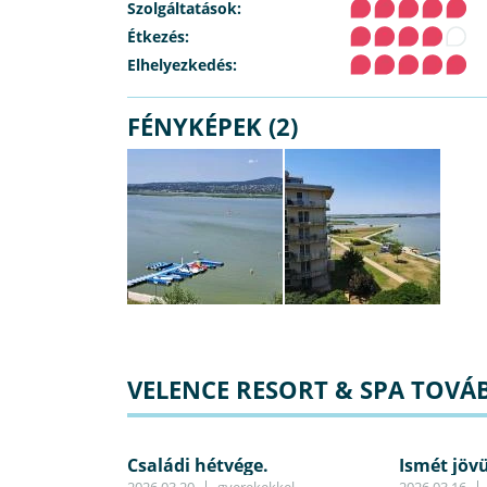
Szolgáltatások:
Étkezés:
Elhelyezkedés:
FÉNYKÉPEK (2)
VELENCE RESORT & SPA TOVÁB
Családi hétvége.
Ismét jöv