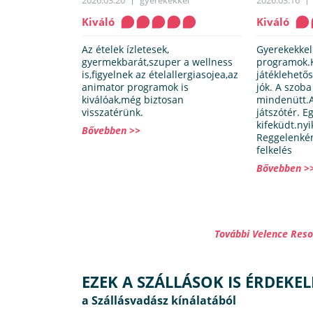
2026.03.20
gyerekekkel
2026.03.16
Kiváló
Kiváló
Az ételek ízletesek,
Gyerekekkel
gyermekbarát,szuper a wellness
programok.
is,figyelnek az ételallergiasojea,az
játéklehető
animator programok is
jók. A szob
kiválóak,még biztosan
mindenütt.A
visszatérünk.
játszótér. E
kifeküdt.nyi
Bővebben >>
Reggelenkén
felkelés
Bővebben >
További Velence Reso
EZEK A SZÁLLÁSOK IS ÉRDEKE