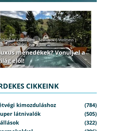
026.07.21 |
7 perc
|
Szállások
|
Wellness
|
egnépszerűbb
Luxus menedékek? Vonulj el a
ilág elől!
RDEKES CIKKEINK
étvégi kimozduláshoz
(784)
uper látnivalók
(505)
állások
(322)