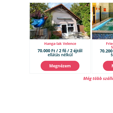
Hanga-lak Velence
Frie
70.000 Ft / 2 fő / 2 éjtől
70.200 
ellátás nélkül
f
Megnézem
Még több száll