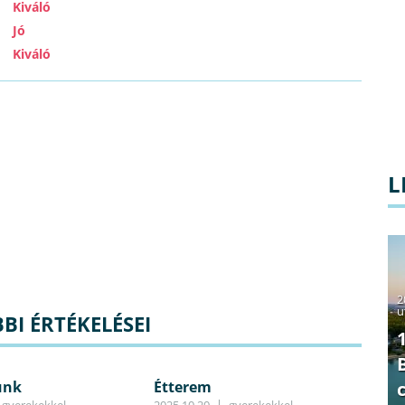
Kiváló
Jó
Kiváló
L
2
u
BI ÉRTÉKELÉSEI
ünk
Étterem