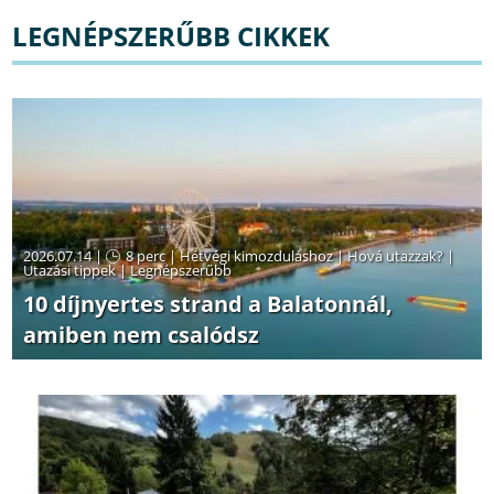
LEGNÉPSZERŰBB CIKKEK
2026.07.14 |
8 perc
|
Hétvégi kimozduláshoz
|
Hová utazzak?
|
Utazási tippek
|
Legnépszerűbb
10 díjnyertes strand a Balatonnál,
amiben nem csalódsz