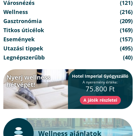
Városnézés
(121)
Wellness
(216)
Gasztronómia
(209)
Titkos úticélok
(169)
Események
(157)
Utazási tippek
(495)
Legnépszerűbb
(40)
Nyerj wellness
Hotel Imperial Gyógyszálló
A nyeremény értéke:
hétvégét!
75.800 Ft
Wellness ajánlatok