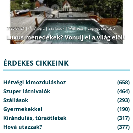
2026.07.21 |
7 perc
|
Szállások
|
Wellness
|
Legnépszerűbb
Luxus menedékek? Vonulj el a világ elől!
ÉRDEKES CIKKEINK
Hétvégi kimozduláshoz
(658)
Szuper látnivalók
(464)
Szállások
(293)
Gyermekekkel
(190)
Kirándulás, túraötletek
(317)
Hová utazzak?
(377)