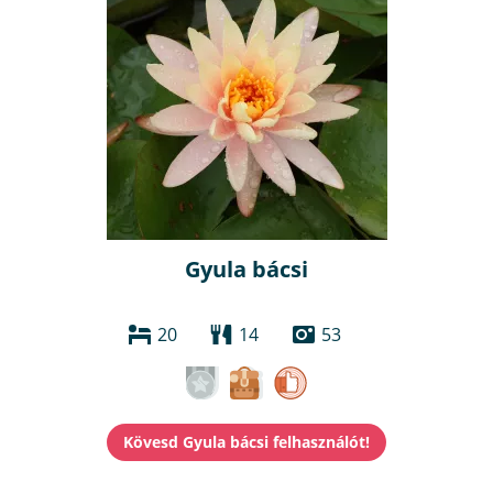
Gyula bácsi
20
14
53