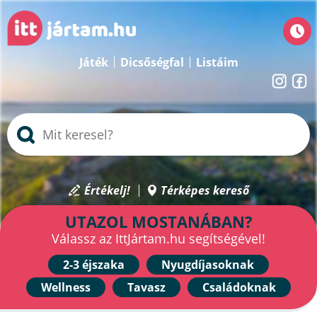
Játék
Dicsőségfal
Listáim
Értékelj!
Térképes kereső
UTAZOL MOSTANÁBAN?
Válassz az IttJártam.hu segítségével!
2-3 éjszaka
Nyugdíjasoknak
Wellness
Tavasz
Családoknak