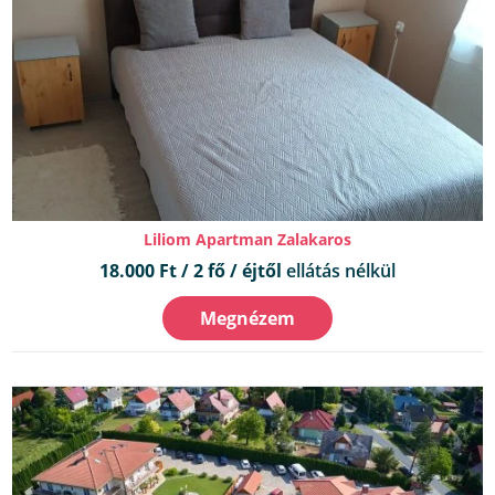
Liliom Apartman Zalakaros
18.000 Ft / 2 fő / éjtől
ellátás nélkül
Megnézem