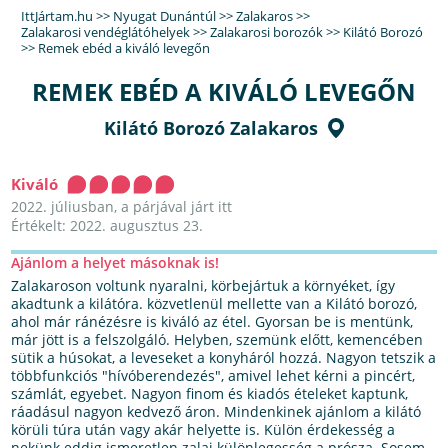
IttJártam.hu
>>
Nyugat Dunántúl
>>
Zalakaros
>>
Zalakarosi vendéglátóhelyek
>>
Zalakarosi borozók
>>
Kilátó Borozó
>>
Remek ebéd a kiváló levegőn
REMEK EBÉD A KIVÁLÓ LEVEGŐN
Kilátó Borozó Zalakaros
Kiváló
2022. júliusban, a párjával járt itt
Értékelt: 2022. augusztus 23.
Ajánlom a helyet másoknak is!
Zalakaroson voltunk nyaralni, körbejártuk a környéket, így
akadtunk a kilátóra. közvetlenül mellette van a Kilátó borozó,
ahol már ránézésre is kiváló az étel. Gyorsan be is mentünk,
már jött is a felszolgáló. Helyben, szemünk előtt, kemencében
sütik a húsokat, a leveseket a konyháról hozzá. Nagyon tetszik a
többfunkciós "hívóberendezés", amivel lehet kérni a pincért,
számlát, egyebet. Nagyon finom és kiadós ételeket kaptunk,
ráadásul nagyon kedvező áron. Mindenkinek ajánlom a kilátó
körüli túra után vagy akár helyette is. Külön érdekesség a
nekünk eddig ismeretlen zalai különlegesség a prósza. Sosem