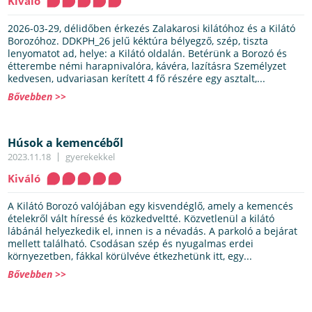
Kiváló
2026-03-29, délidőben érkezés Zalakarosi kilátóhoz és a Kilátó
Borozóhoz. DDKPH_26 jelű kéktúra bélyegző, szép, tiszta
lenyomatot ad, helye: a Kilátó oldalán. Betérünk a Borozó és
étterembe némi harapnivalóra, kávéra, lazításra Személyzet
kedvesen, udvariasan kerített 4 fő részére egy asztalt,...
Bővebben >>
Húsok a kemencéből
2023.11.18
gyerekekkel
Kiváló
A Kilátó Borozó valójában egy kisvendéglő, amely a kemencés
ételekről vált híressé és közkedveltté. Közvetlenül a kilátó
lábánál helyezkedik el, innen is a névadás. A parkoló a bejárat
mellett található. Csodásan szép és nyugalmas erdei
környezetben, fákkal körülvéve étkezhetünk itt, egy...
Bővebben >>