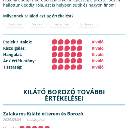
hallottunk eddig róla, azt is helyben sütik és nagyon finom!
Milyennek találod ezt az értékelést?
Hasznos
Vicces
Tartalmas
Érdekes
Ételek / Italok:
Kiváló
Kiszolgálás:
Kiváló
Hangulat:
Kiváló
Ár / érték arány:
Kiváló
Tisztaság:
Kiváló
KILÁTÓ BOROZÓ TOVÁBBI
ÉRTÉKELÉSEI
Zalakaros Kilátó étterem és Borozó
2026.04.04
családjával