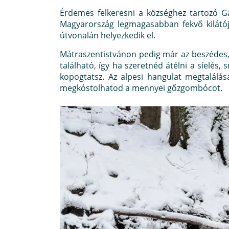
Érdemes felkeresni a községhez tartozó G
Magyarország legmagasabban fekvő kilátó
útvonalán helyezkedik el.
Mátraszentistvánon pedig már az beszédes, 
található, így ha szeretnéd átélni a síelés
kopogtatsz. Az alpesi hangulat megtalálás
megkóstolhatod a mennyei gőzgombócot.