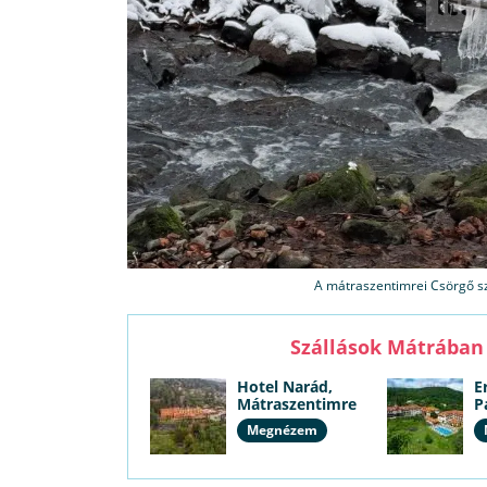
A mátraszentimrei Csörgő sz
Szállások Mátrában 
Hotel Narád,
E
Mátraszentimre
P
Megnézem