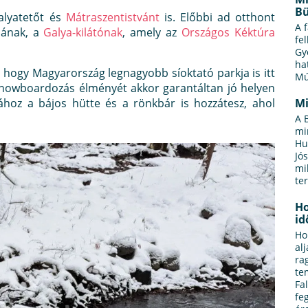
Bü
alyatetőt és
Mátraszentistvánt
is. Előbbi ad otthont
A 
jának, a
Galya-kilátónak
, amely az
Országos Kéktúra
fel
Gy
ha
hogy Magyarország legnagyobb síoktató parkja is itt
Mú
, snowboardozás élményét akkor garantáltan jó helyen
ához a bájos hütte és a rönkbár is hozzátesz, ahol
Mi
A 
mi
Hu
Jó
mi
te
Ho
id
Ho
al
ra
te
Fa
fe