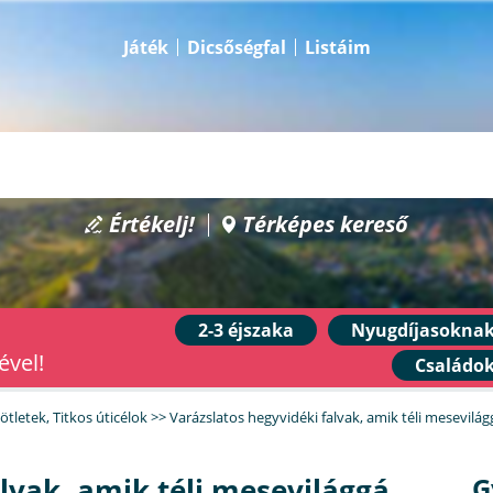
Játék
Dicsőségfal
Listáim
Értékelj!
Térképes kereső
2-3 éjszaka
Nyugdíjasokna
ével!
Családo
aötletek
,
Titkos úticélok
>>
Varázslatos hegyvidéki falvak, amik téli mesevilá
lvak, amik téli mesevilággá
G