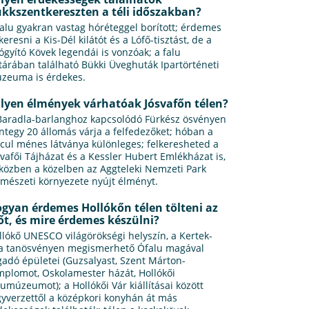
kkszentkereszten a téli időszakban?
falu gyakran vastag hóréteggel borított; érdemes
keresni a Kis-Dél kilátót és a Lófő-tisztást, de a
ógyító Kövek legendái is vonzóak; a falu
tárában található Bükki Üveghuták Ipartörténeti
zeuma is érdekes.
lyen élmények várhatóak Jósvafőn télen?
Baradla-barlanghoz kapcsolódó Fürkész ösvényen
ntegy 20 állomás várja a felfedezőket; hóban a
cul ménes látványa különleges; felkeresheted a
svafői Tájházat és a Kessler Hubert Emlékházat is,
közben a közelben az Aggteleki Nemzeti Park
rmészeti környezete nyújt élményt.
gyan érdemes Hollókőn télen tölteni az
őt, és mire érdemes készülni?
llókő UNESCO világörökségi helyszín, a Kertek-
ja tanösvényen megismerhető Ófalu magával
gadó épületei (Guzsalyast, Szent Márton-
mplomot, Oskolamester házát, Hollókői
lumúzeumot); a Hollókői Vár kiállításai között
gyverzettől a középkori konyhán át más