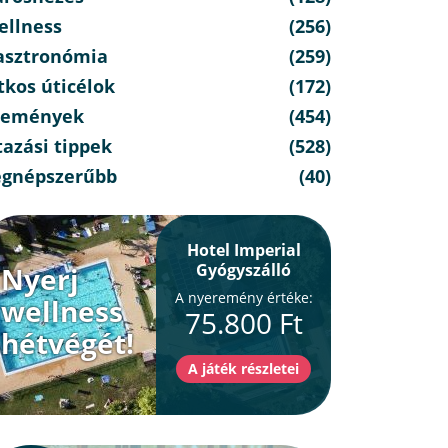
ellness
(256)
asztronómia
(259)
tkos úticélok
(172)
semények
(454)
azási tippek
(528)
egnépszerűbb
(40)
Hotel Imperial
Gyógyszálló
Nyerj
A nyeremény értéke:
wellness
75.800 Ft
hétvégét!