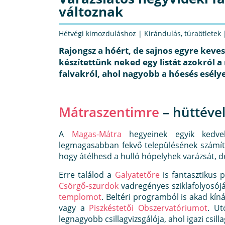
változnak
Hétvégi kimozduláshoz
|
Kirándulás, túraötletek
Rajongsz a hóért, de sajnos egyre keves
készítettünk neked egy listát azokról
falvakról, ahol nagyobb a hóesés esélye,
Mátraszentimre
– hüttével,
A
Magas-Mátra
hegyeinek egyik kedvel
legmagasabban fekvő településének számít
hogy átélhesd a hulló hópelyhek varázsát, d
Erre találod a
Galyatetőre
is fantasztikus 
Csörgő-szurdok
vadregényes sziklafolyosójá
templomot
. Beltéri programból is akad kí
vagy a
Piszkéstetői Obszervatóriumot
. Ut
legnagyobb csillagvizsgálója, ahol igazi csill