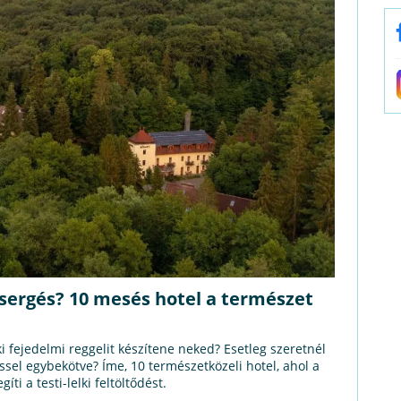
sergés? 10 mesés hotel a természet
 fejedelmi reggelit készítene neked? Esetleg szeretnél
sel egybekötve? Íme, 10 természetközeli hotel, ahol a
ti a testi-lelki feltöltődést.