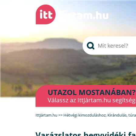
UTAZOL MOSTANÁBAN?
Válassz az IttJártam.hu segítség
IttJártam.hu
>>
Hétvégi kimozduláshoz
,
Kirándulás, túr
Varázslatos hegyvidéki fa