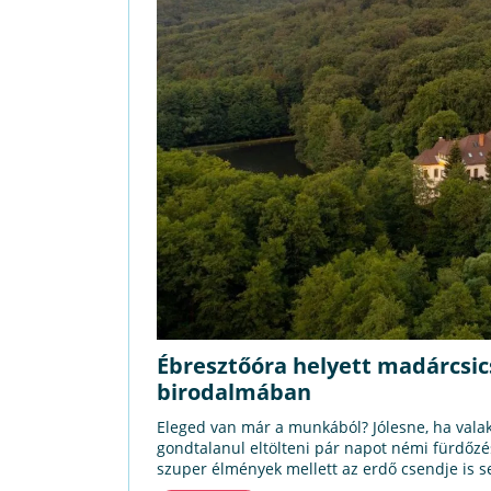
Ébresztőóra helyett madárcsic
birodalmában
Eleged van már a munkából? Jólesne, ha valaki
gondtalanul eltölteni pár napot némi fürdőzés
szuper élmények mellett az erdő csendje is segí