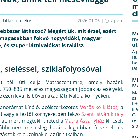
m
c
|
Titkos úticélok
2026.01.06 |
7 perc
ebbszer láthatod? Megértjük, mit érzel, ezért
Me
 a magasabban fekvő hegyvidéki, magyar
me
út
 és szuper látnivalókat is találsz.
A 
Bü
he
 síeléssel, sziklafolyosóval
lá
Mi
t téli úti célja Mátraszentimre, amely hazánk
Má
. 750−835 méteres magasságban jobbak az esélyeid,
Má
e ezen kívül is bőven akad látnivaló a környéken.
sz
le
panorámát kínáló, acélszerkezetes
Vörös-kő kilátót
, a
ki
t vagy a festői környezetben fekvő
Szent István király
Ga
nálat, mert megtekintheted a
Mátra Ásványház
kincseit
re
sí
óbbi nem mellesleg hazánk legjobban felszerelt és
agászok kalauzolnak el az űr titkaiban.
Mi