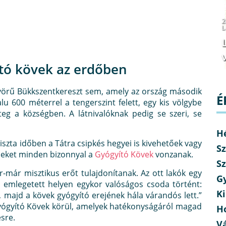
2
L
v
tó kövek az erdőben
örű Bükkszentkereszt sem, amely az ország második
É
u 600 méterrel a tengerszint felett, egy kis völgybe
teg a községben. A látnivalóknak pedig se szeri, se
H
tiszta időben a Tátra csipkés hegyei is kivehetőek vagy
Sz
bbeket minden bizonnyal a
Gyógyító Kövek
vonzanak.
Sz
-már misztikus erőt tulajdonítanak. Az ott lakók egy
G
s emlegetett helyen egykor valóságos csoda történt:
Ki
 majd a kövek gyógyító erejének hála várandós lett.”
ógyító Kövek körül, amelyek hatékonyságáról magad
H
ésre.
V