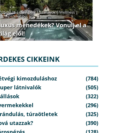
026.07.21 |
7 perc
|
Szállások
|
Wellness
|
egnépszerűbb
Luxus menedékek? Vonulj el a
ilág elől!
RDEKES CIKKEINK
étvégi kimozduláshoz
(784)
uper látnivalók
(505)
állások
(322)
yermekekkel
(296)
rándulás, túraötletek
(325)
ová utazzak?
(390)
árosnézés
(128)