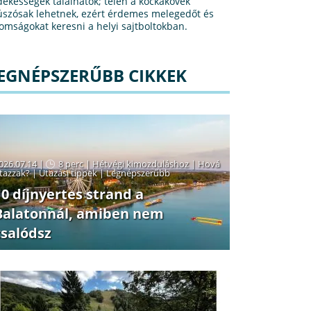
dekességek találhatók; télen a kockakövek
úszósak lehetnek, ezért érdemes melegedőt és
nomságokat keresni a helyi sajtboltokban.
EGNÉPSZERŰBB CIKKEK
026.07.14 |
8 perc
|
Hétvégi kimozduláshoz
|
Hová
tazzak?
|
Utazási tippek
|
Legnépszerűbb
10 díjnyertes strand a
Balatonnál, amiben nem
csalódsz