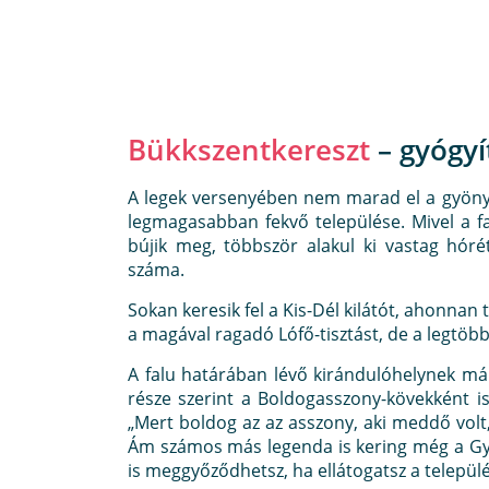
Bükkszentkereszt
– gyógyí
A legek versenyében nem marad el a gyöny
legmagasabban fekvő települése. Mivel a fal
bújik meg, többször alakul ki vastag hóré
száma.
Sokan keresik fel a Kis-Dél kilátót, ahonnan 
a magával ragadó Lófő-tisztást, de a legtö
A falu határában lévő kirándulóhelynek már
része szerint a Boldogasszony-kövekként i
„Mert boldog az az asszony, aki meddő volt,
Ám számos más legenda is kering még a Gy
is meggyőződhetsz, ha ellátogatsz a települ