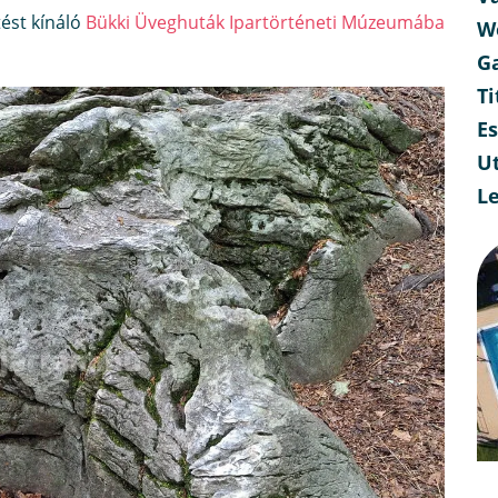
ést kínáló
Bükki Üveghuták Ipartörténeti Múzeumába
W
G
Ti
E
Ut
L