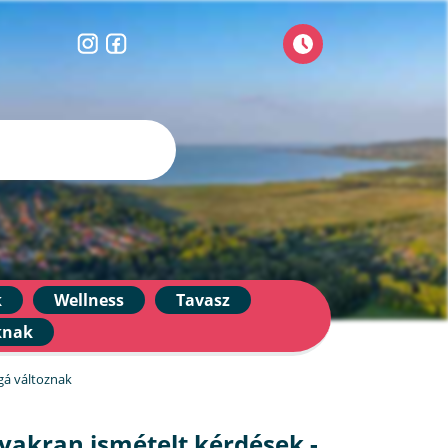
k
Wellness
Tavasz
knak
ggá változnak
yakran ismételt kérdések -