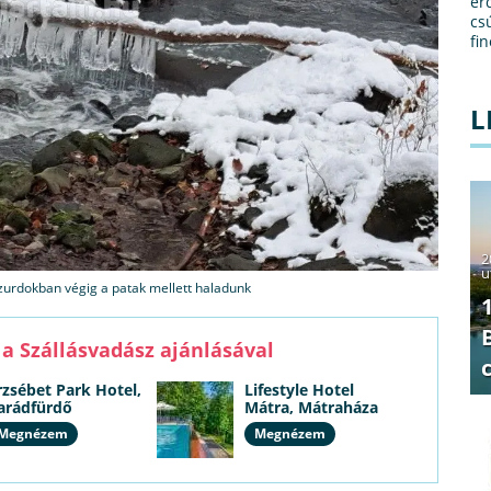
ér
cs
fi
L
2
u
urdokban végig a patak mellett haladunk
a Szállásvadász ajánlásával
rzsébet Park Hotel,
Lifestyle Hotel
arádfürdő
Mátra, Mátraháza
Megnézem
Megnézem