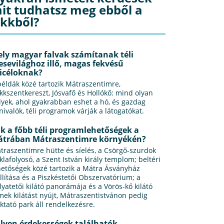
it tudhatsz meg ebből a
ikkből?
ly magyar falvak számítanak téli
sevilághoz illő, magas fekvésű
icéloknak?
példák közé tartozik Mátraszentimre,
kkszentkereszt, Jósvafő és Hollókő: mind olyan
lyek, ahol gyakrabban eshet a hó, és gazdag
tnivalók, téli programok várják a látogatókat.
k a főbb téli programlehetőségek a
trában Mátraszentimre környékén?
traszentimre hütte és síelés, a Csörgő-szurdok
iklafolyosó, a Szent István király templom; beltéri
hetőségek közé tartozik a Mátra Ásványház
állítása és a Piszkéstetői Obszervatórium; a
lyatetői kilátó panorámája és a Vörös-kő kilátó
mek kilátást nyújt, Mátraszentistvánon pedig
oktató park áll rendelkezésre.
lyen érdekességek találhatók