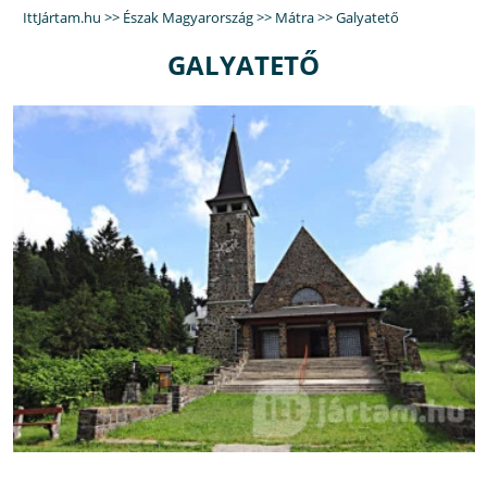
IttJártam.hu
>>
Észak Magyarország
>>
Mátra
>>
Galyatető
GALYATETŐ