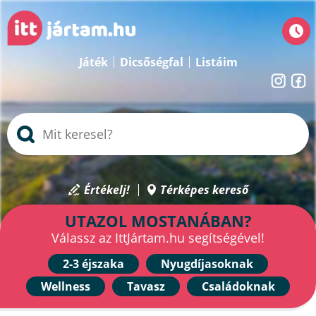
Játék
Dicsőségfal
Listáim
Értékelj!
Térképes kereső
UTAZOL MOSTANÁBAN?
Válassz az IttJártam.hu segítségével!
2-3 éjszaka
Nyugdíjasoknak
Wellness
Tavasz
Családoknak