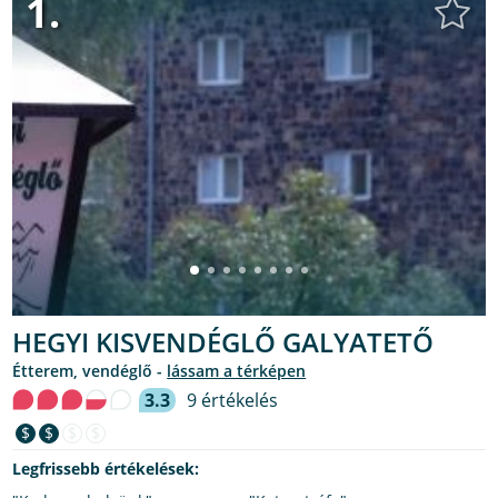
1.
HEGYI KISVENDÉGLŐ GALYATETŐ
étterem, vendéglő -
lássam a térképen
3.3
9 értékelés
$
$
$
$
Legfrissebb értékelések: