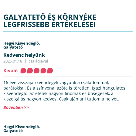
GALYATETŐ ÉS KÖRNYÉKE
LEGFRISSEBB ÉRTÉKELÉSEI
Hegyi Kisvendéglő,
Galyatető
Kedvenc helyünk
2025.01.18
családjával
Kiváló
16 éve visszajáró vendégek vagyunk a családommal,
barátokkal. És a színvonal azóta is töretlen. Igazi hangulatos
kisvendéglő, az ételek nagyon finomak és bőségesek, a
kiszolgálás nagyon kedves. Csak ajánlani tudom a helyet.
Bővebben >>
Hegyi Kisvendéglő,
Galyatető