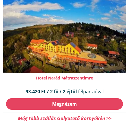
Hotel Narád Mátraszentimre
93.420 Ft / 2 fő / 2 éjtől
félpanzióval
Megnézem
Még több szállás Galyatető környékén >>