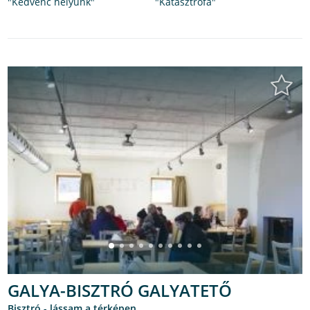
"Kedvenc helyünk"
"Katasztrófa"
GALYA-BISZTRÓ GALYATETŐ
bisztró -
lássam a térképen