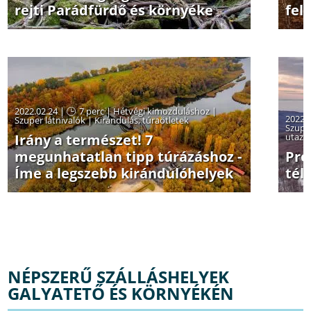
rejti Parádfürdő és környéke
fel
2022.02.24 |
7 perc
|
Hétvégi kimozduláshoz
|
2022.
Szuper látnivalók
|
Kirándulás, túraötletek
Szuper
Irány a természet! 7
utazz
megunhatatlan tipp túrázáshoz -
Pro
Íme a legszebb kirándulóhelyek
tél
NÉPSZERŰ SZÁLLÁSHELYEK
GALYATETŐ ÉS KÖRNYÉKÉN