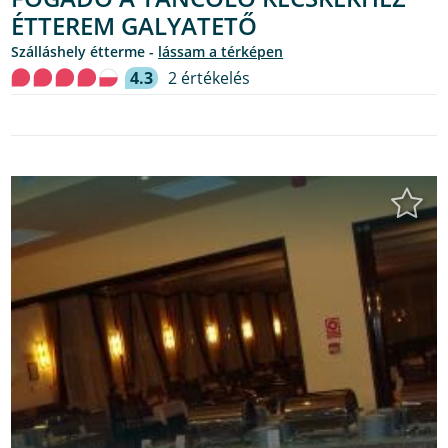
ÉTTEREM GALYATETŐ
szálláshely étterme -
lássam a térképen
4.3
2 értékelés