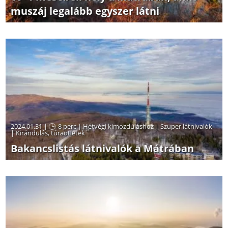
muszáj legalább egyszer látni
2024.01.31 |
8 perc
|
Hétvégi kimozduláshoz
|
Szuper látnivalók
|
Kirándulás, túraötletek
Bakancslistás látnivalók a Mátrában