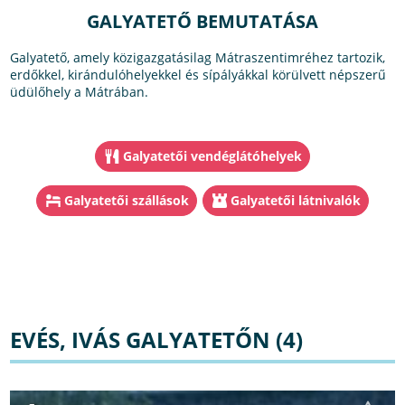
GALYATETŐ BEMUTATÁSA
Galyatető, amely közigazgatásilag Mátraszentimréhez tartozik,
erdőkkel, kirándulóhelyekkel és sípályákkal körülvett népszerű
üdülőhely a Mátrában.
Galyatetői vendéglátóhelyek
Galyatetői szállások
Galyatetői látnivalók
EVÉS, IVÁS GALYATETŐN (4)