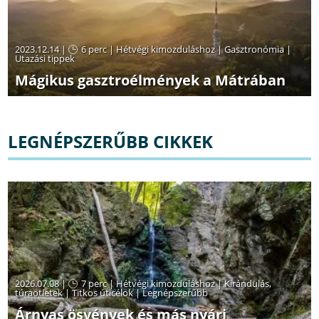
2023.12.14 |
6 perc
|
Hétvégi kimozduláshoz
|
Gasztronómia
|
Utazási tippek
Mágikus gasztroélmények a Mátrában
LEGNÉPSZERŰBB CIKKEK
2026.07.08 |
7 perc
|
Hétvégi kimozduláshoz
|
Kirándulás,
túraötletek
|
Titkos úticélok
|
Legnépszerűbb
Árnyas ösvények és más nyári