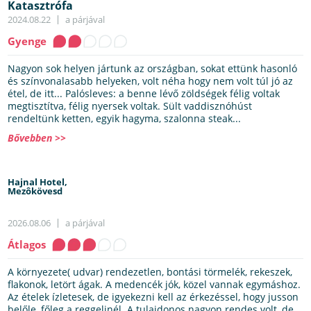
Katasztrófa
2024.08.22
a párjával
Gyenge
Nagyon sok helyen jártunk az országban, sokat ettünk hasonló
és színvonalasabb helyeken, volt néha hogy nem volt túl jó az
étel, de itt... Palósleves: a benne lévő zöldségek félig voltak
megtisztítva, félig nyersek voltak. Sült vaddisznóhúst
rendeltünk ketten, egyik hagyma, szalonna steak...
Bővebben >>
Hajnal Hotel,
Mezôkövesd
2026.08.06
a párjával
Átlagos
A környezete( udvar) rendezetlen, bontási törmelék, rekeszek,
flakonok, letört ágak. A medencék jók, közel vannak egymáshoz.
Az ételek ízletesek, de igyekezni kell az érkezéssel, hogy jusson
belőle, főleg a reggelinél. A tulajdonos nagyon rendes volt, de