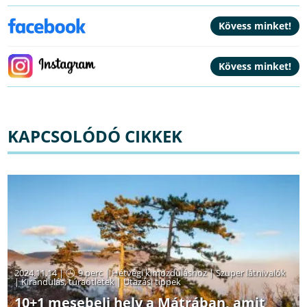
KAPCSOLÓDÓ CIKKEK
2024.11.14 |
9 perc
|
Hétvégi kimozduláshoz
|
Szuper látnivalók
|
Kirándulás, túraötletek
|
Utazási tippek
10+1 mesebeli hely a Mátrában, amit