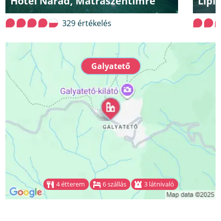
Hotel Narád, Mátraszentimre
Lipi
329 értékelés
Galyatető
4 étterem
6 szállás
3 látnivaló