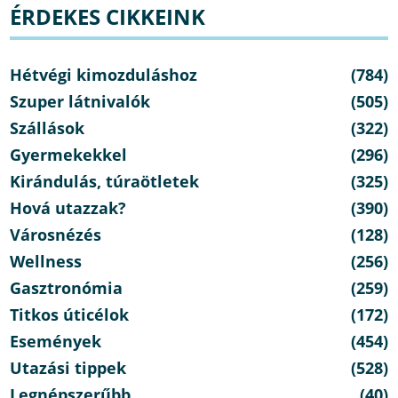
ÉRDEKES CIKKEINK
Hétvégi kimozduláshoz
(784)
Szuper látnivalók
(505)
Szállások
(322)
Gyermekekkel
(296)
Kirándulás, túraötletek
(325)
Hová utazzak?
(390)
Városnézés
(128)
Wellness
(256)
Gasztronómia
(259)
Titkos úticélok
(172)
Események
(454)
Utazási tippek
(528)
Legnépszerűbb
(40)