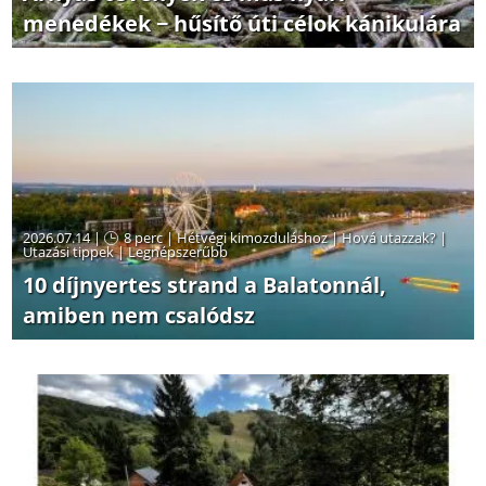
menedékek − hűsítő úti célok kánikulára
2026.07.14 |
8 perc
|
Hétvégi kimozduláshoz
|
Hová utazzak?
|
Utazási tippek
|
Legnépszerűbb
10 díjnyertes strand a Balatonnál,
amiben nem csalódsz