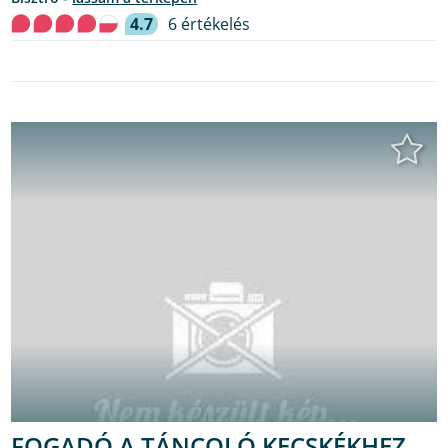
4.7
6 értékelés
FOGADÓ A TÁNCOLÓ KECSKÉKHEZ