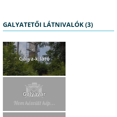
GALYATETŐI LÁTNIVALÓK (3)
Galya-kilátó
Galyavár