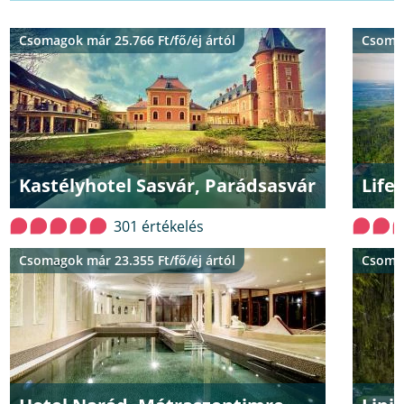
Csomagok már 25.766 Ft/fő/éj ártól
Csomag
Kastélyhotel Sasvár, Parádsasvár
Life
301 értékelés
Csomagok már 23.355 Ft/fő/éj ártól
Csomag