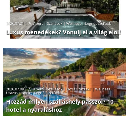
2026.07.21 |
7 perc
|
Szállások
|
Wellness
|
Legnépszerűbb
Luxus menedékek? Vonulj el a világ elől!
2026.07.09 |
8 perc
|
Szállások
|
Hová utazzak?
|
Wellness
|
Utazási tippek
|
Legnépszerűbb
Hozzád milyen szálláshely passzol? 10
hotel a nyaraláshoz