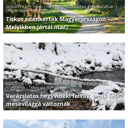
2026.03.13 |
7 perc
|
Hétvégi kimozduláshoz
|
Hová utazzak?
|
Utazási tippek
|
Legnépszerűbb
Titkos édenkertek Magyarországon –
Melyikben jártál már?
2026.01.06 |
7 perc
|
Hétvégi kimozduláshoz
|
Kirándulás,
túraötletek
|
Titkos úticélok
Varázslatos hegyvidéki falvak, amik téli
mesevilággá változnak