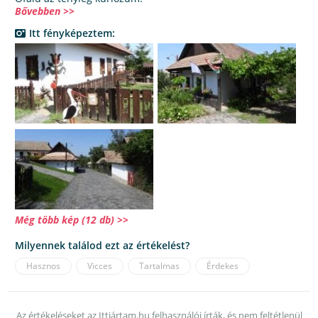
Bővebben >>
Itt fényképeztem:
Még több kép (12 db) >>
Milyennek találod ezt az értékelést?
Hasznos
Vicces
Tartalmas
Érdekes
Az értékeléseket az Ittjártam.hu felhasználói írták, és nem feltétlenül