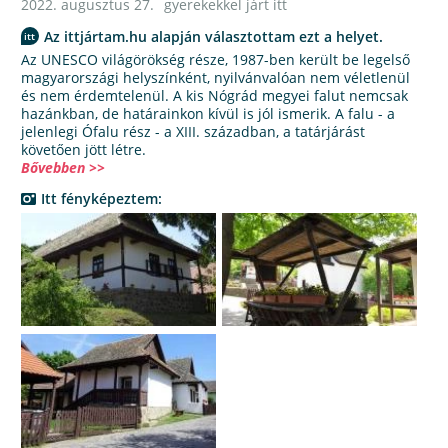
2022. augusztus 27.
gyerekekkel járt itt
Az ittjártam.hu alapján választottam ezt a helyet.
Az UNESCO világörökség része, 1987-ben került be legelső
magyarországi helyszínként, nyilvánvalóan nem véletlenül
és nem érdemtelenül. A kis Nógrád megyei falut nemcsak
hazánkban, de határainkon kívül is jól ismerik. A falu - a
jelenlegi Ófalu rész - a XIII. században, a tatárjárást
követően jött létre.
Bővebben >>
Itt fényképeztem: