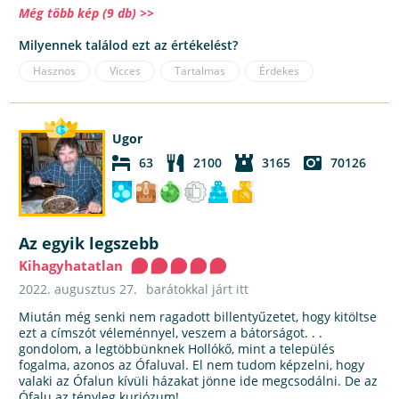
Még több kép (9 db) >>
Milyennek találod ezt az értékelést?
Hasznos
Vicces
Tartalmas
Érdekes
Ugor
63
2100
3165
70126
Az egyik legszebb
Kihagyhatatlan
2022. augusztus 27.
barátokkal járt itt
Miután még senki nem ragadott billentyűzetet, hogy kitöltse
ezt a címszót véleménnyel, veszem a bátorságot. . .
gondolom, a legtöbbünknek Hollókő, mint a település
fogalma, azonos az Ófaluval. El nem tudom képzelni, hogy
valaki az Ófalun kívüli házakat jönne ide megcsodálni. De az
Ófalu az tényleg kuriózum!