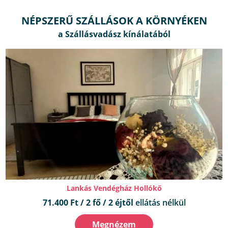
NÉPSZERŰ SZÁLLÁSOK A KÖRNYÉKEN
Lankás Vendégház Hollókő
71.400 Ft / 2 fő / 2 éjtől
ellátás nélkül
Megnézem