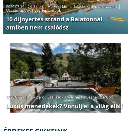
2026.07.14 |
8 perc
|
Hétvégi kimozduláshoz
|
Hová utazzak?
|
Utazási tippek
|
Legnépszerűbb
10 díjnyertes strand a Balatonnál,
amiben nem csalódsz
2026.07.21 |
7 perc
|
Szállások
|
Wellness
|
Legnépszerűbb
Luxus menedékek? Vonulj el a világ elől!