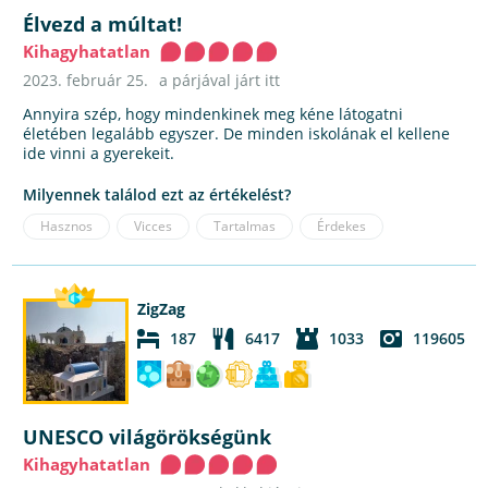
Élvezd a múltat!
Kihagyhatatlan
2023. február 25.
a párjával járt itt
Annyira szép, hogy mindenkinek meg kéne látogatni
életében legalább egyszer. De minden iskolának el kellene
ide vinni a gyerekeit.
Milyennek találod ezt az értékelést?
Hasznos
Vicces
Tartalmas
Érdekes
ZigZag
187
6417
1033
119605
UNESCO világörökségünk
Kihagyhatatlan