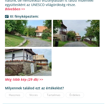
nálunk, de nemzetközi viszonylatban is falusi műemlék-
együttesként az UNESCO világörökség része.
Bővebben >>
Itt fényképeztem:
Még több kép (29 db) >>
Milyennek találod ezt az értékelést?
Hasznos
Vicces
Tartalmas
Érdekes