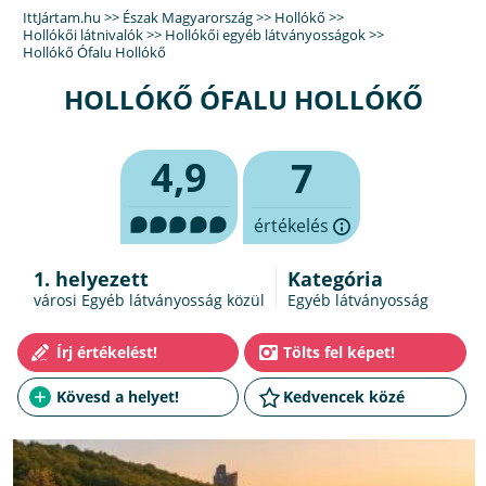
IttJártam.hu
>>
Észak Magyarország
>>
Hollókő
>>
Hollókői látnivalók
>>
Hollókői egyéb látványosságok
>>
Hollókő Ófalu Hollókő
HOLLÓKŐ ÓFALU HOLLÓKŐ
4,9
7
értékelés
1. helyezett
Kategória
városi Egyéb látványosság közül
Egyéb látványosság