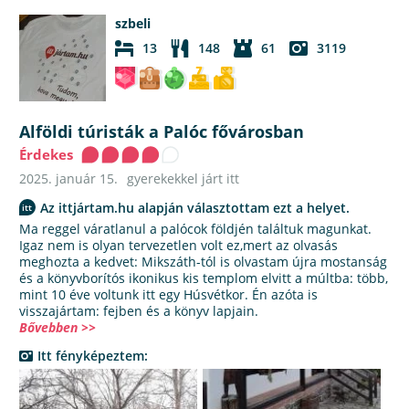
szbeli
13
148
61
3119
Alföldi túristák a Palóc fővárosban
Érdekes
2025. január 15.
gyerekekkel járt itt
Az ittjártam.hu alapján választottam ezt a helyet.
Ma reggel váratlanul a palócok földjén találtuk magunkat.
Igaz nem is olyan tervezetlen volt ez,mert az olvasás
meghozta a kedvet: Mikszáth-tól is olvastam újra mostanság
és a könyvborítós ikonikus kis templom elvitt a múltba: több,
mint 10 éve voltunk itt egy Húsvétkor. Én azóta is
visszajártam: fejben és a könyv lapjain.
Bővebben >>
Itt fényképeztem: