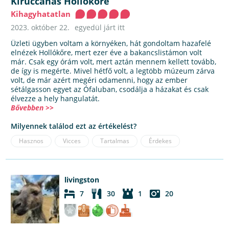
Kiruccanás Hollókőre
Kihagyhatatlan
2023. október 22.
egyedül járt itt
Üzleti ügyben voltam a környéken, hát gondoltam hazafelé
elnézek Hollókőre, mert ezer éve a bakancslistámon volt
már. Csak egy órám volt, mert aztán mennem kellett tovább,
de így is megérte. Mivel hétfő volt, a legtöbb múzeum zárva
volt, de már azért megéri odamenni, hogy az ember
sétálgasson egyet az Ófaluban, csodálja a házakat és csak
élvezze a hely hangulatát.
Bővebben >>
Milyennek találod ezt az értékelést?
Hasznos
Vicces
Tartalmas
Érdekes
livingston
7
30
1
20