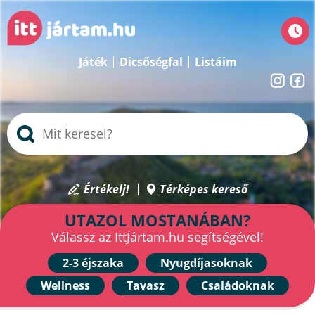
Játék
Dicsőségfal
Listáim
Értékelj!
Térképes kereső
UTAZOL MOSTANÁBAN?
Válassz az IttJártam.hu segítségével!
2-3 éjszaka
Nyugdíjasoknak
Wellness
Tavasz
Családoknak