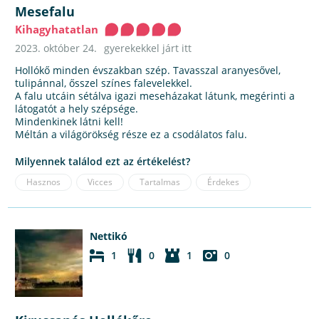
Mesefalu
Kihagyhatatlan
2023. október 24.
gyerekekkel járt itt
Hollókő minden évszakban szép. Tavasszal aranyesővel,
tulipánnal, ősszel színes falevelekkel.
A falu utcáin sétálva igazi meseházakat látunk, megérinti a
látogatót a hely szépsége.
Mindenkinek látni kell!
Méltán a világörökség része ez a csodálatos falu.
Milyennek találod ezt az értékelést?
Hasznos
Vicces
Tartalmas
Érdekes
Nettikó
1
0
1
0