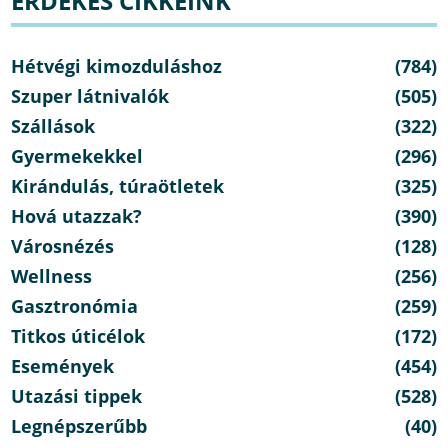
ÉRDEKES CIKKEINK
Hétvégi kimozduláshoz
(784)
Szuper látnivalók
(505)
Szállások
(322)
Gyermekekkel
(296)
Kirándulás, túraötletek
(325)
Hová utazzak?
(390)
Városnézés
(128)
Wellness
(256)
Gasztronómia
(259)
Titkos úticélok
(172)
Események
(454)
Utazási tippek
(528)
Legnépszerűbb
(40)