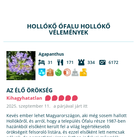
HOLLÓKŐ ÓFALU HOLLÓKŐ
VÉLEMÉNYEK
Agapanthus
31
171
334
6172
AZ ÉLŐ ÖRÖKSÉG
Kihagyhatatlan
2025. szeptember 11.
a párjával járt itt
Kevés ember lehet Magyarországon, aki még sosem hallott
Hollókőről, és arról, hogy a település Ófalu része 1987-ben
hazánkból elsőként került fel a világ legértékesebb
örökségeit felsoroló listára, és ezzel elsőként lett nemcsak