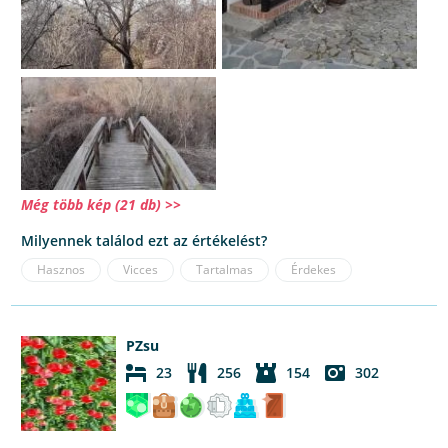
Még több kép (21 db) >>
Milyennek találod ezt az értékelést?
Hasznos
Vicces
Tartalmas
Érdekes
PZsu
23
256
154
302