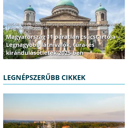
2025.08.18 |
9 perc
|
Hétvégi kimozduláshoz
|
Szuper látnivalók
|
Kirándulás, túraötletek
Magyarország 11 páratlan csúcstartója –
Legnagyobb látnivalók, túra- és
kirándulásötletek 2025-ben
LEGNÉPSZERŰBB CIKKEK