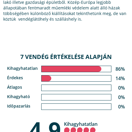
lakó illetve gazdasági épületből. Közép-Európa legjobb
állapotában fentmaradt műemléki védelem alatt álló házak
többségében különböző kiállításokat tekinthetünk meg, de van
köztük vendéglátóhely és szálláshely is.
7 VENDÉG ÉRTÉKELÉSE ALAPJÁN
Kihagyhatatlan
86%
Érdekes
14%
Átlagos
0%
Kihagyható
0%
Időpazarlás
0%
4,9
Kihagyhatatlan