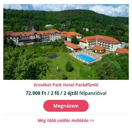
Erzsébet Park Hotel Parádfürdő
72.908 Ft / 2 fő / 2 éjtől
félpanzióval
Megnézem
Még több szállás Hollókőn >>