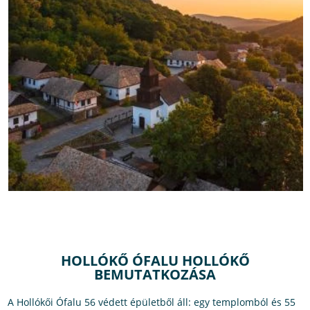
HOLLÓKŐ ÓFALU HOLLÓKŐ
BEMUTATKOZÁSA
A Hollókői Ófalu 56 védett épületből áll: egy templomból és 55