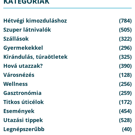
KATEGÓRIÁK
Hétvégi kimozduláshoz
(784)
Szuper látnivalók
(505)
Szállások
(322)
Gyermekekkel
(296)
Kirándulás, túraötletek
(325)
Hová utazzak?
(390)
Városnézés
(128)
Wellness
(256)
Gasztronómia
(259)
Titkos úticélok
(172)
Események
(454)
Utazási tippek
(528)
Legnépszerűbb
(40)