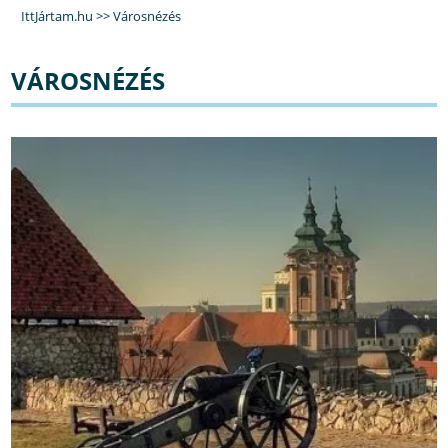
IttJártam.hu
>>
Városnézés
VÁROSNÉZÉS