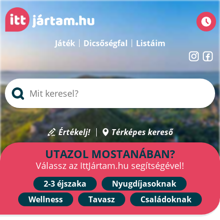
Játék
Dicsőségfal
Listáim
Értékelj!
Térképes kereső
UTAZOL MOSTANÁBAN?
Válassz az IttJártam.hu segítségével!
2-3 éjszaka
Nyugdíjasoknak
Wellness
Tavasz
Családoknak