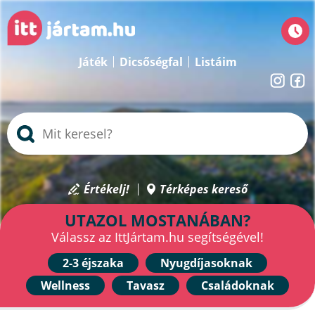
Játék
Dicsőségfal
Listáim
Értékelj!
Térképes kereső
UTAZOL MOSTANÁBAN?
Válassz az IttJártam.hu segítségével!
2-3 éjszaka
Nyugdíjasoknak
Wellness
Tavasz
Családoknak