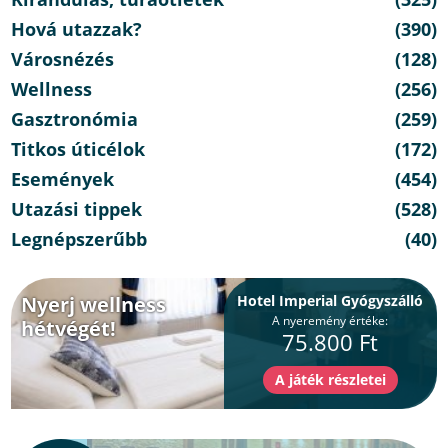
Hová utazzak?
(390)
Városnézés
(128)
Wellness
(256)
Gasztronómia
(259)
Titkos úticélok
(172)
Események
(454)
Utazási tippek
(528)
Legnépszerűbb
(40)
Nyerj wellness
Hotel Imperial Gyógyszálló
A nyeremény értéke:
hétvégét!
75.800 Ft