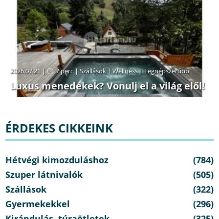
2026.07.21 |
7 perc
|
Szállások
|
Wellness
|
Legnépszerűbb
Luxus menedékek? Vonulj el a világ elől!
ÉRDEKES CIKKEINK
Hétvégi kimozduláshoz
(784)
Szuper látnivalók
(505)
Szállások
(322)
Gyermekekkel
(296)
Kirándulás, túraötletek
(325)