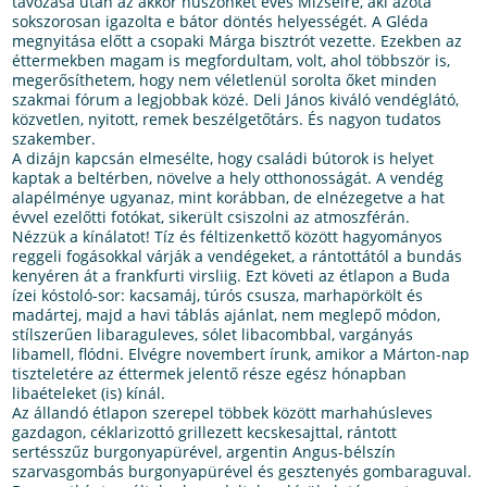
távozása után az akkor huszonkét éves Mizseire, aki azóta
sokszorosan igazolta e bátor döntés helyességét. A Gléda
megnyitása előtt a csopaki Márga bisztrót vezette. Ezekben az
éttermekben magam is megfordultam, volt, ahol többször is,
megerősíthetem, hogy nem véletlenül sorolta őket minden
szakmai fórum a legjobbak közé. Deli János kiváló vendéglátó,
közvetlen, nyitott, remek beszélgetőtárs. És nagyon tudatos
szakember.
A dizájn kapcsán elmesélte, hogy családi bútorok is helyet
kaptak a beltérben, növelve a hely otthonosságát. A vendég
alapélménye ugyanaz, mint korábban, de elnézegetve a hat
évvel ezelőtti fotókat, sikerült csiszolni az atmoszférán.
Nézzük a kínálatot! Tíz és féltizenkettő között hagyományos
reggeli fogásokkal várják a vendégeket, a rántottától a bundás
kenyéren át a frankfurti virsliig. Ezt követi az étlapon a Buda
ízei kóstoló-sor: kacsamáj, túrós csusza, marhapörkölt és
madártej, majd a havi táblás ajánlat, nem meglepő módon,
stílszerűen libaraguleves, sólet libacombbal, vargányás
libamell, flódni. Elvégre novembert írunk, amikor a Márton-nap
tiszteletére az éttermek jelentő része egész hónapban
libaételeket (is) kínál.
Az állandó étlapon szerepel többek között marhahúsleves
gazdagon, céklarizottó grillezett kecskesajttal, rántott
sertésszűz burgonyapürével, argentin Angus-bélszín
szarvasgombás burgonyapürével és gesztenyés gombaraguval.