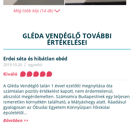
Még több kép (14 db)
GLÉDA VENDÉGLŐ TOVÁBBI
ÉRTÉKELÉSEI
Erdei séta és hibátlan ebéd
2019.10.20
egyedül
Kiváló
A Gléda Vendéglő talán 1 évvel ezelőtti megnyitása óta
számtalan pozitív értékelést kapott, nem érdemtelenül,
abszolút megérdemelten. Számomra Budapestnek egy teljesen
ismeretlen környékén található, a Mátyáshegy alatt. Ráadásul
gyalogosan az Óbudai Egyetem Könnyűipari Főiskolai
épületétől...
Bővebben >>