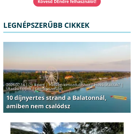
LEGNÉPSZERŰBB CIKKEK
2026.07.14 |
8 perc
|
Hétvégi kimozduláshoz
|
Hová utazzak?
|
Utazási tippek
|
Legnépszerűbb
10 díjnyertes strand a Balatonnál,
amiben nem csalódsz