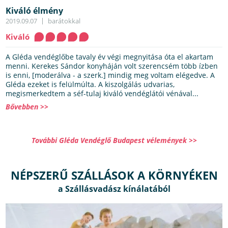
Kiváló élmény
2019.09.07
barátokkal
Kiváló
A Gléda vendéglőbe tavaly év végi megnyitása óta el akartam
menni. Kerekes Sándor konyháján volt szerencsém több ízben
is enni, [moderálva - a szerk.] mindig meg voltam elégedve. A
Gléda ezeket is felülmúlta. A kiszolgálás udvarias,
megismerkedtem a séf-tulaj kiváló vendéglátói vénával...
Bővebben >>
További Gléda Vendéglő Budapest vélemények >>
NÉPSZERŰ SZÁLLÁSOK A KÖRNYÉKEN