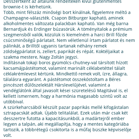
Desszertként az általunk rendelteken kívül gluténmentes
brownie-t is kérhetünk.
Több, mint félszáz minőségi bort kínálnak, figyelemre méltó a
Champagne-választék. Csapon Bitburger kapható, aminek
alkoholmentes változata palackban kapható. Van még barna
Bernardjuk és Erdinger búzasörük. A töményitalok a prémium
szegmensből valók, közülük is kiemelném a harci Brill főzde
csúcsminőségű párlatait. Nem véletlenül írtam párlatot és nem
pálinkát, a Brilltől ugyanis tartanak néhány remek
zöldségpárlatot is, zellert, paprikát és répát. Koktéljaikat a
szakma mestere, Nagy Zoltán jegyzi.
Indításnak tokaji boros gyümölcs-chutney-val társított hízott
kacsamájpástétomot, valamint marinált céklabetéttel tálalt
céklakrémlevest kértünk. Mindkettő remek volt, ízre, állagra,
tálalásra egyaránt. A pástétomot összekóstoltam a Béres
pincészet dűlőszelektált Hárslevelűjével, valamint a
vendéglátónk által javasolt kései szüretelésű Magitával is, el
kellett ismernem, hogy a harmónia magasabb szintű volt az
utóbbival.
A szürkeharcsából készült pazar paprikás mellé kifogástalan
sztrapacskát adtak. Újabb telitalálat. Ezek után már csak két
desszertre futotta a kapacitásunkból, a madártejről ember
legyen a talpán, aki megállapítja, hogy a mentes kategóriába
tartozik, a többrétegű csokitorta is a műfaj büszke képviselője
volt.