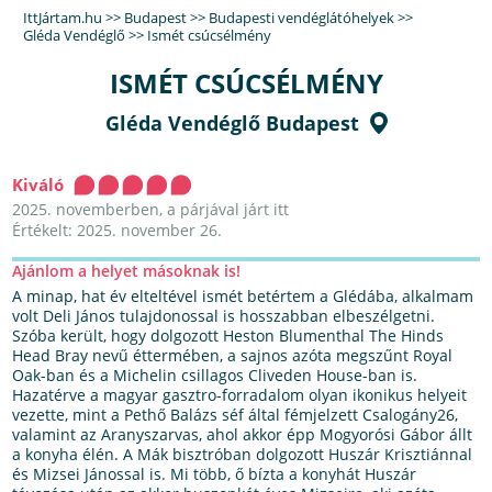
IttJártam.hu
>>
Budapest
>>
Budapesti vendéglátóhelyek
>>
Gléda Vendéglő
>>
Ismét csúcsélmény
ISMÉT CSÚCSÉLMÉNY
Gléda Vendéglő Budapest
Kiváló
2025. novemberben, a párjával járt itt
Értékelt: 2025. november 26.
Ajánlom a helyet másoknak is!
A minap, hat év elteltével ismét betértem a Glédába, alkalmam
volt Deli János tulajdonossal is hosszabban elbeszélgetni.
Szóba került, hogy dolgozott Heston Blumenthal The Hinds
Head Bray nevű éttermében, a sajnos azóta megszűnt Royal
Oak-ban és a Michelin csillagos Cliveden House-ban is.
Hazatérve a magyar gasztro-forradalom olyan ikonikus helyeit
vezette, mint a Pethő Balázs séf által fémjelzett Csalogány26,
valamint az Aranyszarvas, ahol akkor épp Mogyorósi Gábor állt
a konyha élén. A Mák bisztróban dolgozott Huszár Krisztiánnal
és Mizsei Jánossal is. Mi több, ő bízta a konyhát Huszár