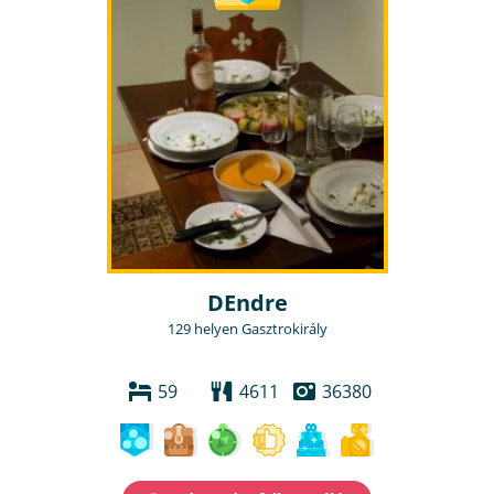
DEndre
129 helyen Gasztrokirály
59
4611
36380