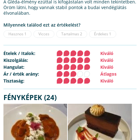
A Gléda-élmény ezúttal is kifogástalan volt minden tekintetben.
Öröm látni, hogy vannak stabil pontok a budai vendéglátás
élvonalában.
Milyennek találod ezt az értékelést?
Hasznos
1
Vicces
Tartalmas
2
Érdekes
1
Ételek / Italok:
Kiváló
Kiszolgálás:
Kiváló
Hangulat:
Kiváló
Ár / érték arány:
Átlagos
Tisztaság:
Kiváló
FÉNYKÉPEK (24)