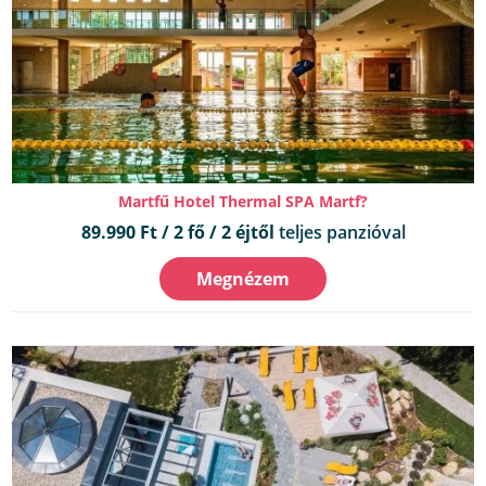
Martfű Hotel Thermal SPA Martf?
89.990 Ft / 2 fő / 2 éjtől
teljes panzióval
Megnézem