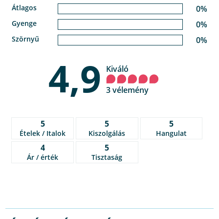
Átlagos
0%
Gyenge
0%
Szörnyű
0%
4,9
Kiváló
3 vélemény
5
5
5
Ételek / Italok
Kiszolgálás
Hangulat
4
5
Ár / érték
Tisztaság