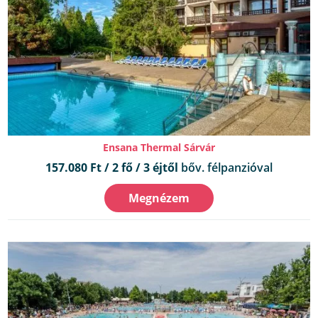
Ensana Thermal Sárvár
157.080 Ft / 2 fő / 3 éjtől
bőv. félpanzióval
Megnézem