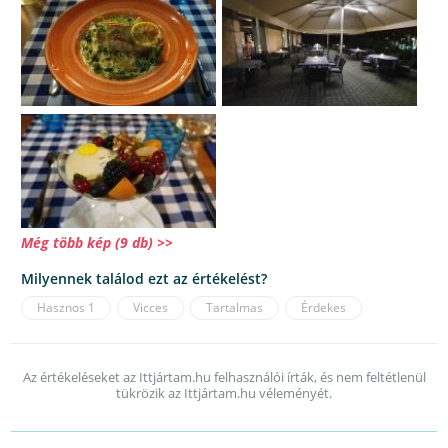
Még több kép (9 db) >>
Milyennek találod ezt az értékelést?
Hasznos
1
Vicces
Tartalmas
Érdekes
Az értékeléseket az Ittjártam.hu felhasználói írták, és nem feltétlenül
tükrözik az Ittjártam.hu véleményét.