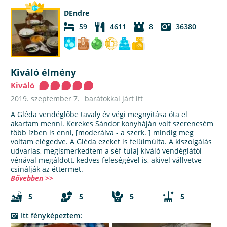
DEndre
59
4611
8
36380
Kiváló élmény
Kiváló
2019. szeptember 7.
barátokkal járt itt
A Gléda vendéglőbe tavaly év végi megnyitása óta el
akartam menni. Kerekes Sándor konyháján volt szerencsém
több ízben is enni, [moderálva - a szerk. ] mindig meg
voltam elégedve. A Gléda ezeket is felülmúlta. A kiszolgálás
udvarias, megismerkedtem a séf-tulaj kiváló vendéglátói
vénával megáldott, kedves feleségével is, akivel vállvetve
csinálják az éttermet.
Bővebben >>
5
5
5
5
Itt fényképeztem: