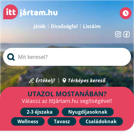
Játék
Dicsőségfal
Listáim
Értékelj!
Térképes kereső
UTAZOL MOSTANÁBAN?
Válassz az IttJártam.hu segítségével!
2-3 éjszaka
Nyugdíjasoknak
Wellness
Tavasz
Családoknak