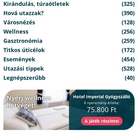
Kirándulás, túraötletek
(325)
Hová utazzak?
(390)
Városnézés
(128)
Wellness
(256)
Gasztronómia
(259)
Titkos úticélok
(172)
Események
(454)
Utazási tippek
(528)
Legnépszerűbb
(40)
Nyerj wellness
Hotel Imperial Gyógyszálló
A nyeremény értéke:
hétvégét!
75.800 Ft