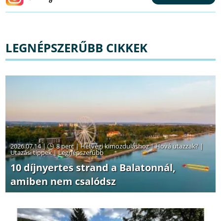
LEGNÉPSZERŰBB CIKKEK
2026.07.14 |
8 perc
|
Hétvégi kimozduláshoz
|
Hová utazzak?
|
Utazási tippek
|
Legnépszerűbb
10 díjnyertes strand a Balatonnál,
amiben nem csalódsz