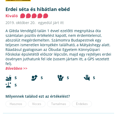
Erdei séta és hibátlan ebéd
Kiváló
2019. október 20.
egyedül járt itt
A Gléda Vendéglő talán 1 évvel ezelőtti megnyitása óta
számtalan pozitív értékelést kapott, nem érdemtelenül,
abszolút megérdemelten. Számomra Budapestnek egy
teljesen ismeretlen környékén található, a Mátyáshegy alatt.
Ráadásul gyalogosan az Óbudai Egyetem Könnyűipari
Főiskolai épületétől először lépcsőn, majd egy rejtélyes erdei
ösvényen juthatunk fel ide (sosem jártam itt, a GPS vezetett
fel).
Bővebben >>
5
5
5
5
5
Milyennek találod ezt az értékelést?
Hasznos
Vicces
Tartalmas
Érdekes