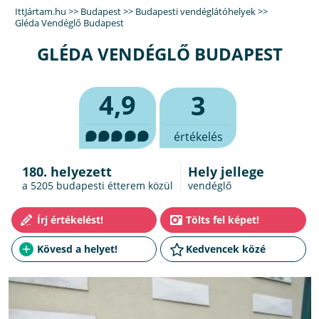
IttJártam.hu
>>
Budapest
>>
Budapesti vendéglátóhelyek
>>
Gléda Vendéglő Budapest
GLÉDA VENDÉGLŐ BUDAPEST
4,9
3
értékelés
180. helyezett
Hely jellege
a 5205
budapesti étterem
közül
vendéglő