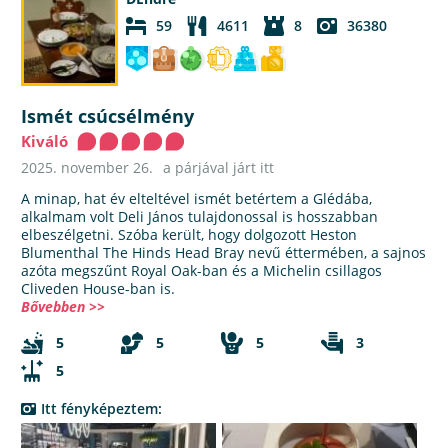
59
4611
8
36380
Ismét csúcsélmény
Kiváló
2025. november 26.
a párjával járt itt
A minap, hat év elteltével ismét betértem a Glédába,
alkalmam volt Deli János tulajdonossal is hosszabban
elbeszélgetni. Szóba került, hogy dolgozott Heston
Blumenthal The Hinds Head Bray nevű éttermében, a sajnos
azóta megszűnt Royal Oak-ban és a Michelin csillagos
Cliveden House-ban is.
Bővebben >>
5
5
5
3
5
Itt fényképeztem: