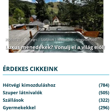
2026.07.21 |
7 perc
|
Szállások
|
Wellness
|
Legnépszerűbb
Luxus menedékek? Vonulj el a világ elől!
ÉRDEKES CIKKEINK
Hétvégi kimozduláshoz
(784)
Szuper látnivalók
(505)
Szállások
(322)
Gyermekekkel
(296)