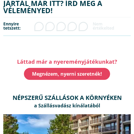
JÁRTÁL MÁR ITT? ÍRD MEG A
VÉLEMÉNYED!
Ennyire
tetszett:
Láttad már a nyereményjátékunkat?
Megnézem, nyerni szeretnék!
NÉPSZERŰ SZÁLLÁSOK A KÖRNYÉKEN