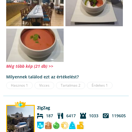
Még több kép (21 db) >>
Milyennek találod ezt az értékelést?
Hasznos
1
Vicces
Tartalmas
2
Érdekes
1
ZigZag
187
6417
1033
119605