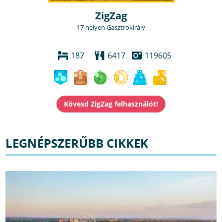
ZigZag
17 helyen Gasztrokirály
187
6417
119605
LEGNÉPSZERŰBB CIKKEK