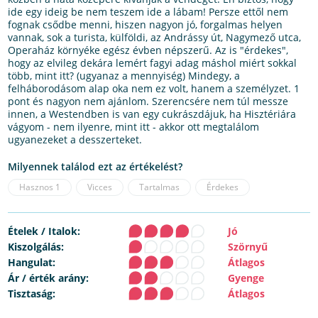
ide egy ideig be nem teszem ide a lábam! Persze ettől nem
fognak csődbe menni, hiszen nagyon jó, forgalmas helyen
vannak, sok a turista, külföldi, az Andrássy út, Nagymező utca,
Operaház környéke egész évben népszerű. Az is "érdekes",
hogy az elvileg dekára lemért fagyi adag máshol miért sokkal
több, mint itt? (ugyanaz a mennyiség) Mindegy, a
felháborodásom alap oka nem ez volt, hanem a személyzet. 1
pont és nagyon nem ajánlom. Szerencsére nem túl messze
innen, a Westendben is van egy cukrászdájuk, ha Hisztériára
vágyom - nem ilyenre, mint itt - akkor ott megtalálom
ugyanezeket a desszerteket.
Milyennek találod ezt az értékelést?
Hasznos
1
Vicces
Tartalmas
Érdekes
Ételek / Italok:
Jó
Kiszolgálás:
Szörnyű
Hangulat:
Átlagos
Ár / érték arány:
Gyenge
Tisztaság:
Átlagos