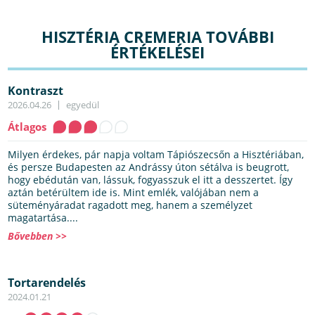
HISZTÉRIA CREMERIA TOVÁBBI
ÉRTÉKELÉSEI
Kontraszt
2026.04.26
egyedül
Átlagos
Milyen érdekes, pár napja voltam Tápiószecsőn a Hisztériában,
és persze Budapesten az Andrássy úton sétálva is beugrott,
hogy ebédután van, lássuk, fogyasszuk el itt a desszertet. Így
aztán betérültem ide is. Mint emlék, valójában nem a
süteményáradat ragadott meg, hanem a személyzet
magatartása....
Bővebben >>
Tortarendelés
2024.01.21