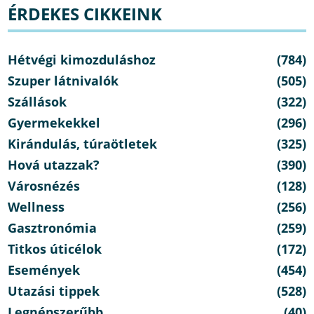
ÉRDEKES CIKKEINK
Hétvégi kimozduláshoz
(784)
Szuper látnivalók
(505)
Szállások
(322)
Gyermekekkel
(296)
Kirándulás, túraötletek
(325)
Hová utazzak?
(390)
Városnézés
(128)
Wellness
(256)
Gasztronómia
(259)
Titkos úticélok
(172)
Események
(454)
Utazási tippek
(528)
Legnépszerűbb
(40)