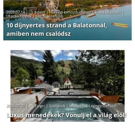
2026.07.14 |
8 perc
|
Hétvégi kimozduláshoz
|
Hová utazzak?
|
Utazási tippek
|
Legnépszerűbb
10 díjnyertes strand a Balatonnál,
amiben nem csalódsz
2026.07.21 |
7 perc
|
Szállások
|
Wellness
|
Legnépszerűbb
Luxus menedékek? Vonulj el a világ elől!