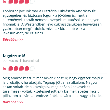
Jó
Többször jártunk már a Hisztéria Cukrászda Andrássy úti
egységében és biztosan fogunk a jövőben is, mert a
sütemények, torták nemcsak szépek, mutatósak, de nagyon
finomak is. A Westendben lévő cukrászdájukban lényegesen
gyakrabban megfordulok, mivel az közelebb esik a
lakásunkhoz, de ez sincs...
Bővebben >>
fagyizzunk!
2019.06.10
barátokkal
Jó
Még amikor készült, már akkor kinéztük, hogy egyszer majd ki
is próbáljuk, ha átadják. Tegnap jött el az alkalom. Nagyon
sokan voltak, de a kiszolgálók meglepően kedvesek és
türelmesek voltak. Fizetésnél jött egy kis meglepetés, kicsit
pilláztam a számla rendezésénél, belváros ide, vagy oda, de...
Bővebben >>