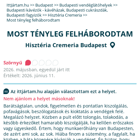
IttJártam.hu
>>
Budapest
>>
Budapesti vendéglátóhelyek
>>
Budapesti kávézók - kávéházak
,
Budapesti cukrászdák
,
Budapesti fagyizók
>>
Hisztéria Cremeria
>>
Most tényleg felháborodtam
MOST TÉNYLEG FELHÁBORODTAM
Hisztéria Cremeria Budapest
Szörnyű
2026. májusban, egyedül járt itt
Értékelt: 2026. június 11.
Az ittjártam.hu alapján választottam ezt a helyet.
Nem ajánlom a helyet másoknak!
Barátságtalan, undok, figyelmetlen és pontatlan kiszolgálás,
pofavágások, beszólogatások és kioktatás a vendégek felé.
Megalázó helyzet. Közben a pult előtt tolongás, tolakodás, a
később érkezőket hamarabb kiszolgálják, ha kellően erőszakos
vagy ügyeskedő. Értem, hogy munkaerőhiány van Budapesten,
de azért ami sok, az sok. Hiába finom a sütemény, a fagylalt, ha
közben a háta közepére kívánják a vendéget. Én biztos, hogy