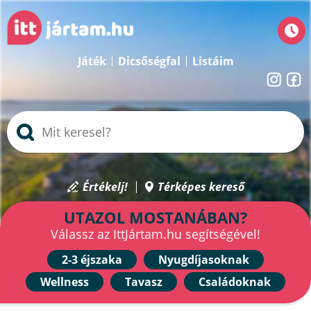
Játék
Dicsőségfal
Listáim
Értékelj!
Térképes kereső
UTAZOL MOSTANÁBAN?
Válassz az IttJártam.hu segítségével!
2-3 éjszaka
Nyugdíjasoknak
Wellness
Tavasz
Családoknak