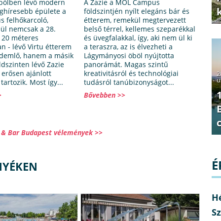
öbölben lévő modern
A Zazie a MOL Campus
eghíresebb épülete a
földszintjén nyílt elegáns bár és
 felhőkarcoló,
étterem, remekül megtervezett
ül nemcsak a 28.
belső térrel, kellemes szeparékkal
120 méteres
és üvegfalakkal, így, aki nem ül ki
 - lévő Virtu étterem
a teraszra, az is élvezheti a
rdemlő, hanem a másik
Lágymányosi öböl nyújtotta
ldszinten lévő Zazie
panorámát. Magas szintű
z erősen ajánlott
kreativitásról és technológiai
2
u
tartozik. Most így...
tudásról tanúbizonyságot...
>
Bővebben >>
o & Bar Budapest vélemények >>
É
NYÉKEN
H
Sz