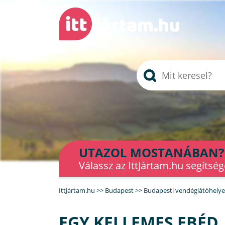
UTAZOL MOSTANÁBAN?
Válassz az IttJártam.hu segítség
IttJártam.hu
>>
Budapest
>>
Budapesti vendéglátóhely
EGY KELLEMES EBÉD