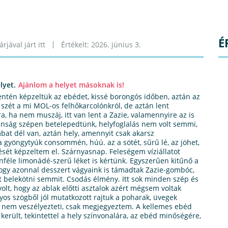
É
jával járt itt
Értékelt: 2026. június 3.
lyet.
Ajánlom a helyet másoknak is!
ntén képzeltük az ebédet, kissé borongós időben, aztán az
 szét a mi MOL-os felhőkarcolónkról, de aztán lent
 ha nem muszáj, itt van lent a Zazie, valamennyire az is
anság szépen betelepedtünk, helyfoglalás nem volt semmi,
bat dél van, aztán hely, amennyit csak akarsz
a gyöngytyúk consommén, húú. az a sötét, sűrű lé, az jöhet,
sét képzeltem el. Szárnyasnap. Feleségem víziállatot
féle limonádé-szerű léket is kértünk. Egyszerűen kitűnő a
ogy azonnal desszert vágyaink is támadtak Zazie-gombóc,
ett belekötni semmit. Csodás élmény. Itt sok minden szép és
lt, hogy az ablak előtti asztalok azért mégsem voltak
yos szögből jól mutatkozott rajtuk a poharak, üvegek
t nem veszélyezteti, csak megjegyeztem. A kellemes ebéd
került, tekintettel a hely színvonalára, az ebéd minőségére,