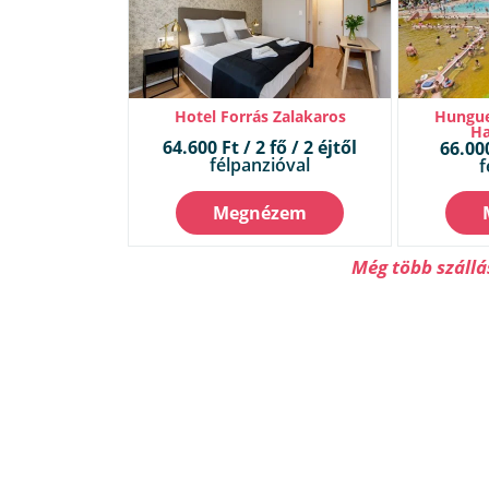
Hotel Forrás Zalakaros
Hungue
Ha
64.600 Ft / 2 fő / 2 éjtől
66.000
félpanzióval
f
Megnézem
Még több száll