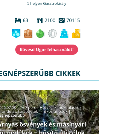
5 helyen Gasztrokirály
63
2100
70115
EGNÉPSZERŰBB CIKKEK
026.07.08 |
7 perc
|
Hétvégi kimozduláshoz
|
irándulás, túraötletek
|
Titkos úticélok
|
egnépszerűbb
Árnyas ösvények és más nyári
menedékek − hűsítő úti célok