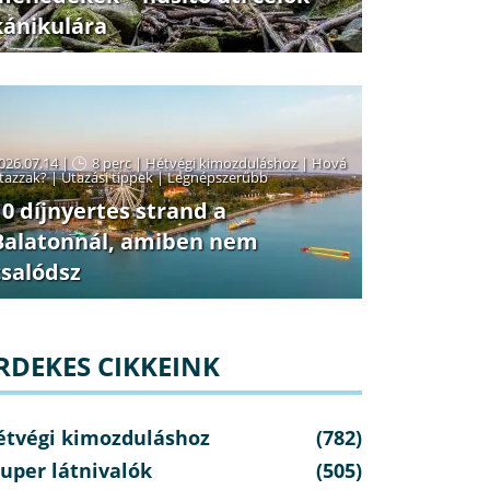
kánikulára
026.07.14 |
8 perc
|
Hétvégi kimozduláshoz
|
Hová
tazzak?
|
Utazási tippek
|
Legnépszerűbb
10 díjnyertes strand a
Balatonnál, amiben nem
csalódsz
RDEKES CIKKEINK
étvégi kimozduláshoz
(782)
uper látnivalók
(505)