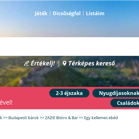
Játék
Dicsőségfal
Listáim
Értékelj!
Térképes kereső
2-3 éjszaka
Nyugdíjasokna
ével!
Családo
ek
>>
Budapesti bárok
>>
ZAZIE Bistro & Bar
>>
Egy kellemes ebéd