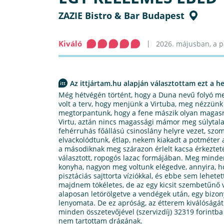
ZAZIE Bistro & Bar Budapest
Kiváló
2026. májusban, a pár
Az ittjártam.hu alapján választottam ezt a he
Még hétvégén történt, hogy a Duna nevű folyó me
volt a terv, hogy menjünk a Virtuba, meg nézzünk
megtorpantunk, hogy a fene mászik olyan magasra,
Virtu, aztán nincs magassági mámor meg súlytal
fehérruhás főállású csinoslány helyre vezet, szom
elvackolódtunk, étlap, nekem kiakadt a potméter 
a másodiknak meg szárazon érlelt kacsa érkezteté
választott, ropogós lazac formájában. Meg minden
konyha, nagyon meg voltunk elégedve, annyira, h
pisztáciás sajttorta víziókkal, és ebbe sem lehet
majdnem tökéletes, de az egy kicsit szembetűnő vo
alaposan letörölgetve a vendégek után, egy bizon
lenyomata. De ez apróság, az étterem kiválóságá
minden összetevőjével (szervizdíj) 32319 forintba 
nem tartottam drágának.