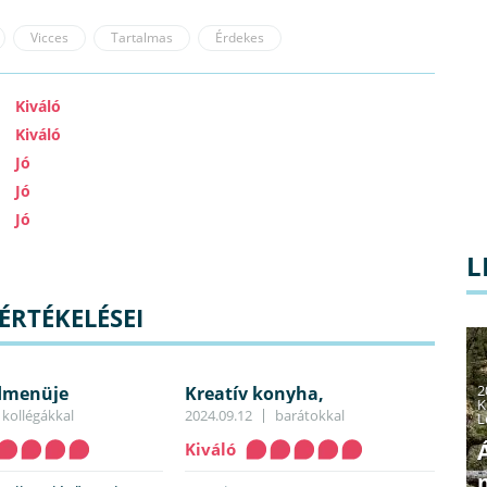
Vicces
Tartalmas
Érdekes
Kiváló
Kiváló
Jó
Jó
Jó
L
ÉRTÉKELÉSEI
2
édmenüje
Kreatív konyha,
K
kifogástalan kiszolgálás,
kollégákkal
2024.09.12
barátokkal
L
elfogadható árak
Kiváló