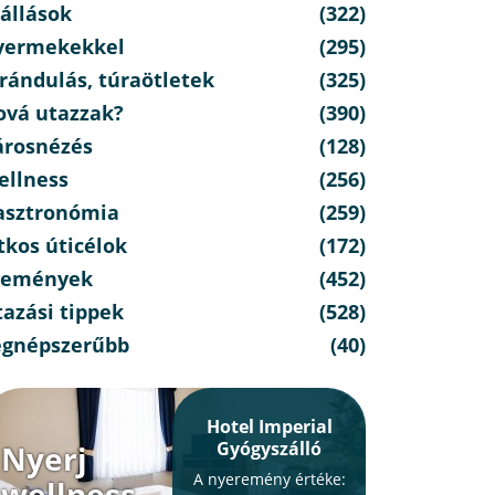
állások
(322)
yermekekkel
(295)
rándulás, túraötletek
(325)
ová utazzak?
(390)
árosnézés
(128)
ellness
(256)
asztronómia
(259)
tkos úticélok
(172)
semények
(452)
azási tippek
(528)
egnépszerűbb
(40)
Hotel Imperial
Gyógyszálló
Nyerj
A nyeremény értéke:
wellness