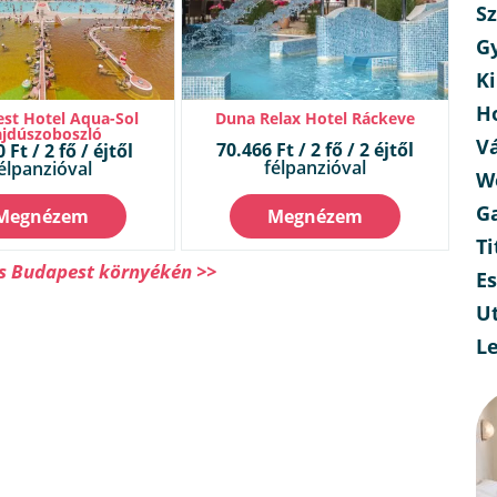
Sz
G
Ki
H
st Hotel Aqua-Sol
Duna Relax Hotel Ráckeve
jdúszoboszló
V
70.466 Ft / 2 fő / 2 éjtől
 Ft / 2 fő / éjtől
félpanzióval
élpanzióval
W
G
Megnézem
Megnézem
Ti
ás Budapest környékén >>
E
Ut
L