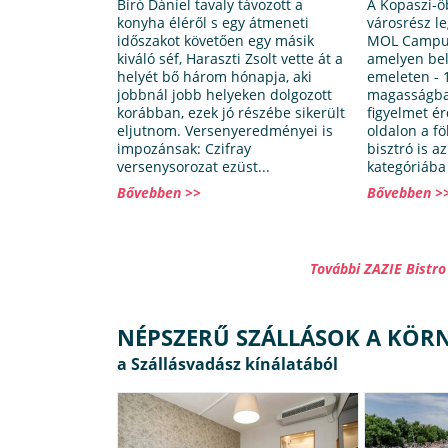
Bíró Dániel tavaly távozott a
A Kopaszi-
konyha éléről s egy átmeneti
városrész l
időszakot követően egy másik
MOL Campus
kiváló séf, Haraszti Zsolt vette át a
amelyen bel
helyét bő három hónapja, aki
emeleten - 
jobbnál jobb helyeken dolgozott
magasságban
korábban, ezek jó részébe sikerült
figyelmet é
eljutnom. Versenyeredményei is
oldalon a fö
impozánsak: Czifray
bisztró is a
versenysorozat ezüst...
kategóriába 
Bővebben >>
Bővebben >
További ZAZIE Bistr
NÉPSZERŰ SZÁLLÁSOK A KÖR