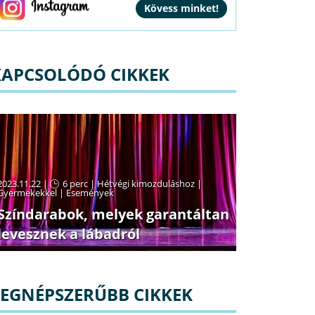
KAPCSOLÓDÓ CIKKEK
2023.11.22 |
6 perc
|
Hétvégi kimozduláshoz
|
Gyermekekkel
|
Események
Színdarabok, melyek garantáltan
levesznek a lábadról
LEGNÉPSZERŰBB CIKKEK