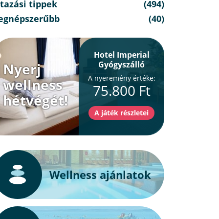
tazási tippek
(494)
egnépszerűbb
(40)
Hotel Imperial
Gyógyszálló
Nyerj
A nyeremény értéke:
wellness
75.800 Ft
hétvégét!
Wellness ajánlatok