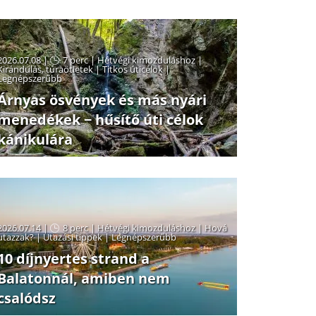
2026.07.08 |
7 perc
|
Hétvégi kimozduláshoz
|
Kirándulás, túraötletek
|
Titkos úticélok
|
Legnépszerűbb
Árnyas ösvények és más nyári
menedékek − hűsítő úti célok
kánikulára
2026.07.14 |
8 perc
|
Hétvégi kimozduláshoz
|
Hová
utazzak?
|
Utazási tippek
|
Legnépszerűbb
10 díjnyertes strand a
Balatonnál, amiben nem
csalódsz