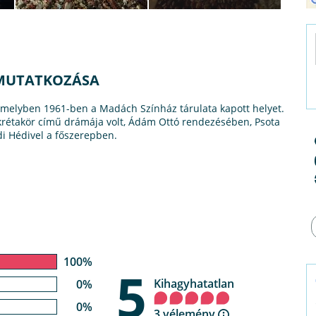
EMUTATKOZÁSA
, melyben 1961-ben a Madách Színház tárulata kapott helyet.
krétakör című drámája volt, Ádám Ottó rendezésében, Psota
di Hédivel a főszerepben.
100%
5
Kihagyhatatlan
0%
0%
3 vélemény