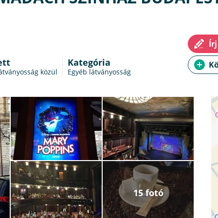
ett
Kategória
látványosság közül
Egyéb látványosság
15 fotó