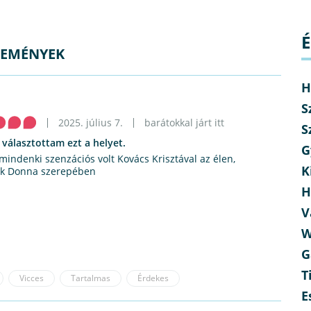
É
LEMÉNYEK
H
S
2025. július 7.
barátokkal járt itt
S
 választottam ezt a helyet.
G
 mindenki szenzációs volt Kovács Krisztával az élen,
K
uk Donna szerepében
H
V
W
G
T
Vicces
Tartalmas
Érdekes
E