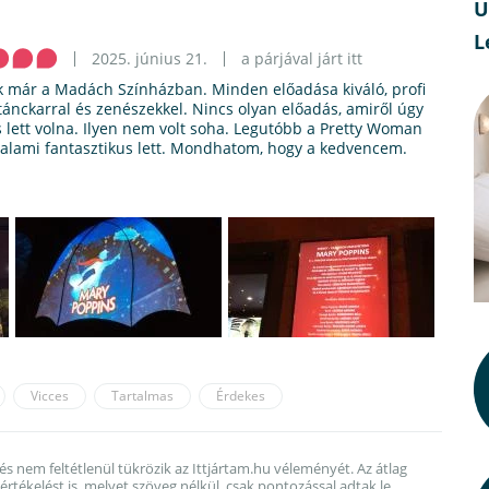
U
L
2025. június 21.
a párjával járt itt
k már a Madách Színházban. Minden előadása kiváló, profi
tánckarral és zenészekkel. Nincs olyan előadás, amiről úgy
s lett volna. Ilyen nem volt soha. Legutóbb a Pretty Woman
valami fantasztikus lett. Mondhatom, hogy a kedvencem.
Vicces
Tartalmas
Érdekes
 és nem feltétlenül tükrözik az Ittjártam.hu véleményét. Az átlag
rtékelést is, melyet szöveg nélkül, csak pontozással adtak le