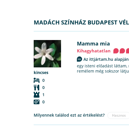
MADÁCH SZÍNHÁZ BUDAPEST VÉ
Mamma mia
Kihagyhatatlan
Az ittjártam.hu alapján
egy isteni előadást láttam,
remélem még sokszor látj
kincses
0
0
1
0
Milyennek találod ezt az értékelést?
Hasznos