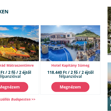
KEN
rád Mátraszentimre
Hotel Kapitány Sümeg
Ft / 2 fő / 2 éjtől
118.440 Ft / 2 fő / 2 éjtől
élpanzióval
félpanzióval
Megnézem
Megnézem
szállás Budapesten >>