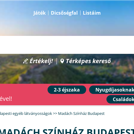
Játék
Dicsőségfal
Listáim
Értékelj!
Térképes kereső
2-3 éjszaka
Nyugdíjasokna
ével!
Családo
apesti egyéb látványosságok
>>
Madách Színház Budapest
MADÁCH SZÍNHÁZ BUDAPES