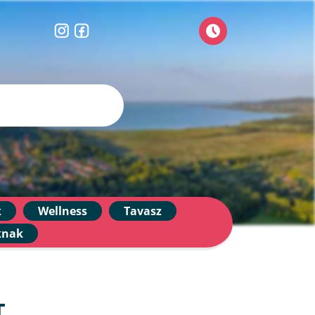
k
Wellness
Tavasz
knak
T