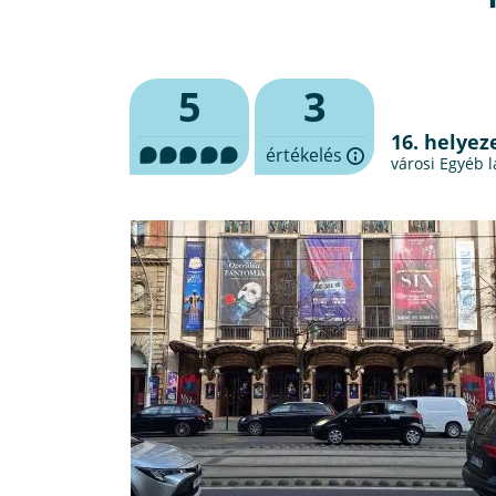
5
3
16. helyez
értékelés
városi Egyéb 