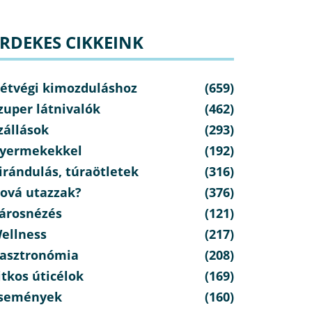
RDEKES CIKKEINK
étvégi kimozduláshoz
(659)
zuper látnivalók
(462)
zállások
(293)
yermekekkel
(192)
irándulás, túraötletek
(316)
ová utazzak?
(376)
árosnézés
(121)
ellness
(217)
asztronómia
(208)
itkos úticélok
(169)
semények
(160)