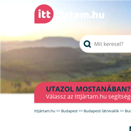
UTAZOL MOSTANÁBAN?
Válassz az IttJártam.hu segítség
IttJártam.hu
>>
Budapest
>>
Budapesti látnivalók
>>
Bud