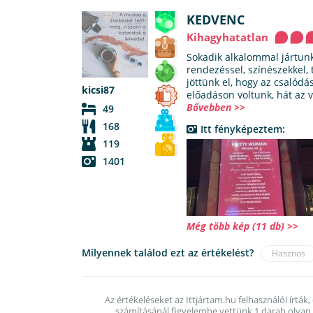
KEDVENC
Kihagyhatatlan
Sokadik alkalommal jártun
rendezéssel, színészekkel, 
jöttünk el, hogy az csalódá
kicsi87
előadáson voltunk, hát az 
Bővebben >>
49
168
Itt fényképeztem:
119
1401
Még több kép (11 db) >>
Milyennek találod ezt az értékelést?
Hasznos
Az értékeléseket az Ittjártam.hu felhasználói írták,
számításánál figyelembe vettünk 1 darab olyan é