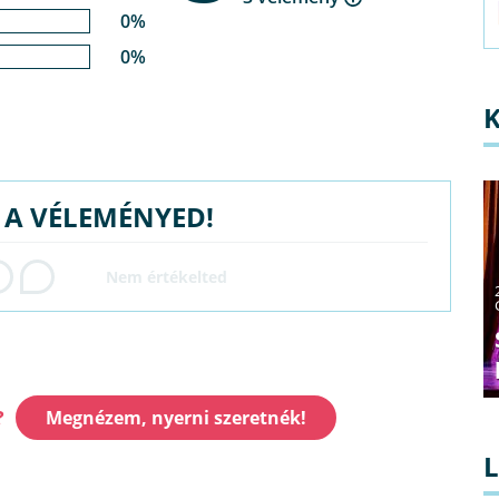
0%
0%
G A VÉLEMÉNYED!
?
Megnézem, nyerni szeretnék!