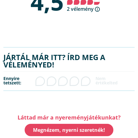
4,5
2 vélemény
JÁRTÁL MÁR ITT? ÍRD MEG A
VÉLEMÉNYED!
Ennyire
tetszett:
Láttad már a nyereményjátékunkat?
Megnézem, nyerni szeretnék!