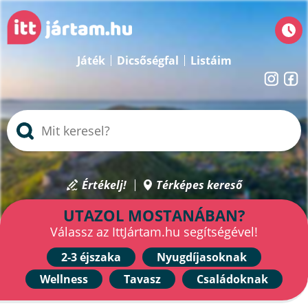
Játék
Dicsőségfal
Listáim
Értékelj!
Térképes kereső
UTAZOL MOSTANÁBAN?
Válassz az IttJártam.hu segítségével!
2-3 éjszaka
Nyugdíjasoknak
Wellness
Tavasz
Családoknak