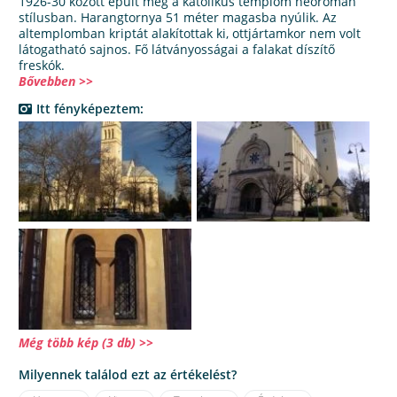
1926-30 között épült meg a katolikus templom neoromán
stílusban. Harangtornya 51 méter magasba nyúlik. Az
altemplomban kriptát alakítottak ki, ottjártamkor nem volt
látogatható sajnos. Fő látványosságai a falakat díszítő
freskók.
Bővebben >>
Itt fényképeztem:
Még több kép (3 db) >>
Milyennek találod ezt az értékelést?