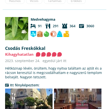
Hasznos
Vicces
Tartalmas
Érdekes
Medvehagyma
91
291
364
3060
Csodás Freskókkal
Kihagyhatatlan
2023. szeptember 24.
egyedül járt itt
Hétköznap lévén, örültem, hogy nyitva találtam az ajtót és a
rácson keresztül is megcsodálhattam e nagyszerű templom
belsejét. Nagyon tetszett.
Itt fényképeztem: