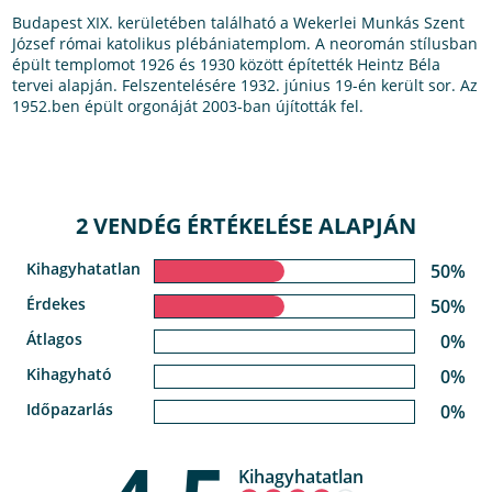
Budapest XIX. kerületében található a Wekerlei Munkás Szent
József római katolikus plébániatemplom. A neoromán stílusban
épült templomot 1926 és 1930 között építették Heintz Béla
tervei alapján. Felszentelésére 1932. június 19-én került sor. Az
1952.ben épült orgonáját 2003-ban újították fel.
2 VENDÉG ÉRTÉKELÉSE ALAPJÁN
Kihagyhatatlan
50%
Érdekes
50%
Átlagos
0%
Kihagyható
0%
Időpazarlás
0%
Kihagyhatatlan