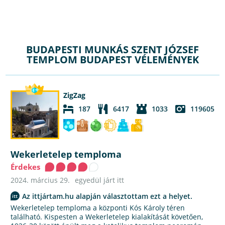
BUDAPESTI MUNKÁS SZENT JÓZSEF
TEMPLOM BUDAPEST VÉLEMÉNYEK
ZigZag
187
6417
1033
119605
Wekerletelep temploma
Érdekes
2024. március 29.
egyedül járt itt
Az ittjártam.hu alapján választottam ezt a helyet.
Wekerletelep temploma a központi Kós Károly téren
található. Kispesten a Wekerletelep kialakítását követően,