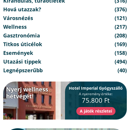
Kirándulás, túraötletek
(316)
Hová utazzak?
(376)
Városnézés
(121)
Wellness
(217)
Gasztronómia
(208)
Titkos úticélok
(169)
Események
(158)
Utazási tippek
(494)
Legnépszerűbb
(40)
Nyerj wellness
Hotel Imperial Gyógyszálló
A nyeremény értéke:
hétvégét!
75.800 Ft