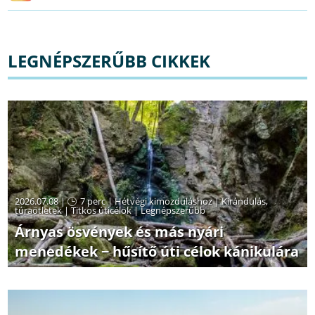
LEGNÉPSZERŰBB CIKKEK
2026.07.08 |
7 perc
|
Hétvégi kimozduláshoz
|
Kirándulás,
túraötletek
|
Titkos úticélok
|
Legnépszerűbb
Árnyas ösvények és más nyári
menedékek − hűsítő úti célok kánikulára