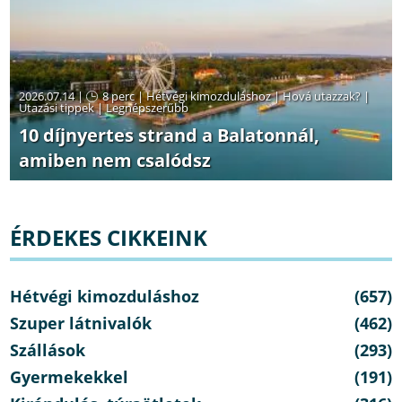
2026.07.14 |
8 perc
|
Hétvégi kimozduláshoz
|
Hová utazzak?
|
Utazási tippek
|
Legnépszerűbb
10 díjnyertes strand a Balatonnál,
amiben nem csalódsz
ÉRDEKES CIKKEINK
Hétvégi kimozduláshoz
(657)
Szuper látnivalók
(462)
Szállások
(293)
Gyermekekkel
(191)