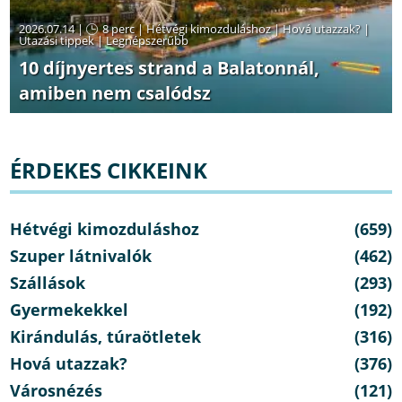
2026.07.14 |
8 perc
|
Hétvégi kimozduláshoz
|
Hová utazzak?
|
Utazási tippek
|
Legnépszerűbb
10 díjnyertes strand a Balatonnál,
amiben nem csalódsz
ÉRDEKES CIKKEINK
Hétvégi kimozduláshoz
(659)
Szuper látnivalók
(462)
Szállások
(293)
Gyermekekkel
(192)
Kirándulás, túraötletek
(316)
Hová utazzak?
(376)
Városnézés
(121)