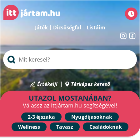
Játék
Dicsőségfal
Listáim
Értékelj!
Térképes kereső
UTAZOL MOSTANÁBAN?
Válassz az IttJártam.hu segítségével!
2-3 éjszaka
Nyugdíjasoknak
Wellness
Tavasz
Családoknak