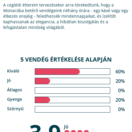
A ceglédi étterem tervezésekor arra törekedtünk, hogy a
Monacóba betérő vendégeink néhány órára - egy kávé vagy egy
étkezés erejéig - feledhessék mindennapjaikat, és ízelítőt
kaphassanak az elegancia, a hibátlan kiszolgálás és a
kifogástalan minőség világából.
5 VENDÉG ÉRTÉKELÉSE ALAPJÁN
Kiváló
60%
Jó
20%
Átlagos
0%
Gyenge
20%
Szörnyű
0%
Jó