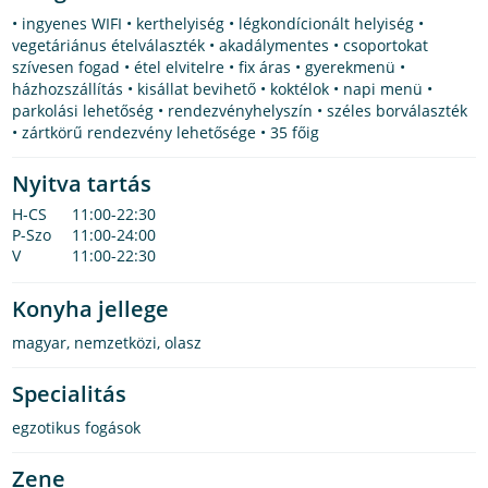
• ingyenes WIFI • kerthelyiség • légkondícionált helyiség •
vegetáriánus ételválaszték • akadálymentes • csoportokat
szívesen fogad • étel elvitelre • fix áras • gyerekmenü •
házhozszállítás • kisállat bevihető • koktélok • napi menü •
parkolási lehetőség • rendezvényhelyszín • széles borválaszték
• zártkörű rendezvény lehetősége • 35 főig
Nyitva tartás
H-CS
11:00-22:30
P-Szo
11:00-24:00
V
11:00-22:30
Konyha jellege
magyar
,
nemzetközi
,
olasz
Specialitás
egzotikus fogások
Zene