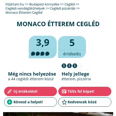
IttJártam.hu
>>
Budapest környéke
>>
Cegléd
>>
Ceglédi vendéglátóhelyek
>>
Ceglédi pizzériák
>>
Monaco Étterem Cegléd
MONACO ÉTTEREM CEGLÉD
3,9
5
értékelés
$
$
$
$
Még nincs helyezése
Hely jellege
a 44
ceglédi étterem
közül
étterem, pizzéria