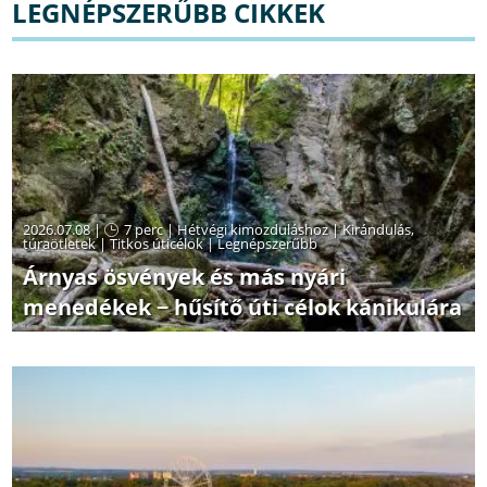
LEGNÉPSZERŰBB CIKKEK
2026.07.08 |
7 perc
|
Hétvégi kimozduláshoz
|
Kirándulás,
túraötletek
|
Titkos úticélok
|
Legnépszerűbb
Árnyas ösvények és más nyári
menedékek − hűsítő úti célok kánikulára