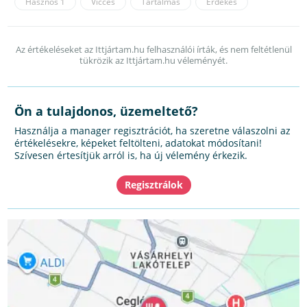
Hasznos
1
Vicces
Tartalmas
Érdekes
Az értékeléseket az Ittjártam.hu felhasználói írták, és nem feltétlenül
tükrözik az Ittjártam.hu véleményét.
Ön a tulajdonos, üzemeltető?
Használja a manager regisztrációt, ha szeretne válaszolni az
értékelésekre, képeket feltölteni, adatokat módosítani!
Szívesen értesítjük arról is, ha új vélemény érkezik.