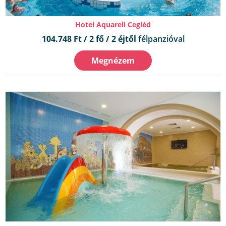
Hotel Aquarell Cegléd
104.748 Ft / 2 fő / 2 éjtől
félpanzióval
Megnézem