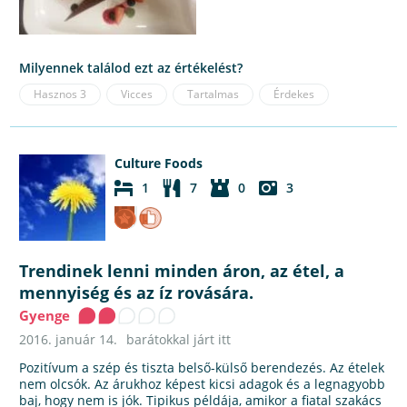
Milyennek találod ezt az értékelést?
Hasznos
3
Vicces
Tartalmas
Érdekes
Culture Foods
1
7
0
3
Trendinek lenni minden áron, az étel, a
mennyiség és az íz rovására.
Gyenge
2016. január 14.
barátokkal járt itt
Pozitívum a szép és tiszta belső-külső berendezés. Az ételek
nem olcsók. Az árukhoz képest kicsi adagok és a legnagyobb
baj, hogy nem is jók. Tipikus példája, amikor a fiatal szakács