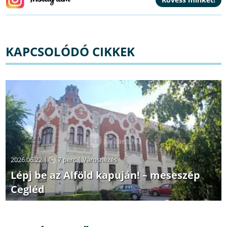
KAPCSOLÓDÓ CIKKEK
2026.06.22 |
7 perc
|
Városnézés
Lépj be az Alföld kapuján! – meseszép
Cegléd