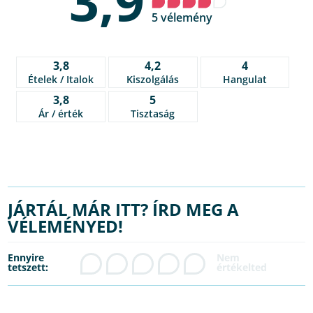
3,9
5 vélemény
3,8
4,2
4
Ételek / Italok
Kiszolgálás
Hangulat
3,8
5
Ár / érték
Tisztaság
JÁRTÁL MÁR ITT? ÍRD MEG A
VÉLEMÉNYED!
Ennyire
tetszett: