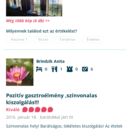
Még több kép (6 db) >>
Milyennek találod ezt az értékelést?
Hasznos
1
Vicces
Tartalmas
Érdekes
Brindzik Anita
0
1
0
6
Pozitív gasztroélmény ,színvonalas
kiszolgálás!!!
Kiváló
2016. január 18.
barátokkal járt itt
Színvonalas hely! Barátságos, tökéletes kiszolgálás! Az ételek