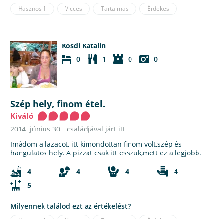
Hasznos
1
Vicces
Tartalmas
Érdekes
Kosdi Katalin
0
1
0
0
Szép hely, finom étel.
Kiváló
2014. június 30.
családjával járt itt
Imàdom a lazacot, itt kimondottan finom volt,szép és
hangulatos hely. A pizzat csak itt esszük,mett ez a legjobb.
4
4
4
4
5
Milyennek találod ezt az értékelést?