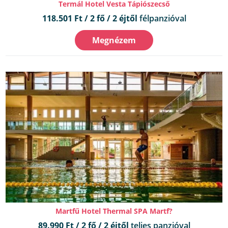
Termál Hotel Vesta Tápiószecső
118.501 Ft / 2 fő / 2 éjtől
félpanzióval
Megnézem
Martfű Hotel Thermal SPA Martf?
89.990 Ft / 2 fő / 2 éjtől
teljes panzióval