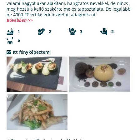
valami nagyot akar alakítani, hangzatos nevekkel, de nincs
meg hozzá a kellő szakértelme és tapasztalata. De legalább
ne 4000 FT-ért kísérletezgetne adagonként.
Bővebben >>
1
2
3
2
5
Itt fényképeztem: