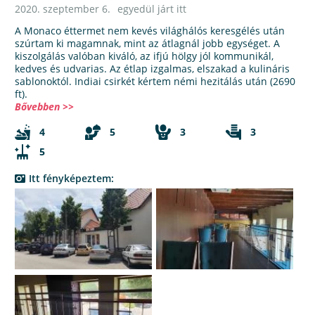
2020. szeptember 6.
egyedül járt itt
A Monaco éttermet nem kevés világhálós keresgélés után
szúrtam ki magamnak, mint az átlagnál jobb egységet. A
kiszolgálás valóban kiváló, az ifjú hölgy jól kommunikál,
kedves és udvarias. Az étlap izgalmas, elszakad a kulináris
sablonoktól. Indiai csirkét kértem némi hezitálás után (2690
ft).
Bővebben >>
4
5
3
3
5
Itt fényképeztem: