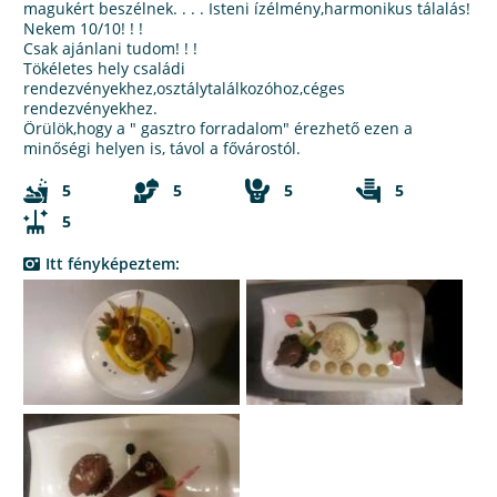
magukért beszélnek. . . . Isteni ízélmény,harmonikus tálalás!
Nekem 10/10! ! !
Csak ajánlani tudom! ! !
Tökéletes hely családi
rendezvényekhez,osztálytalálkozóhoz,céges
rendezvényekhez.
Örülök,hogy a " gasztro forradalom" érezhető ezen a
minőségi helyen is, távol a fővárostól.
5
5
5
5
5
Itt fényképeztem: