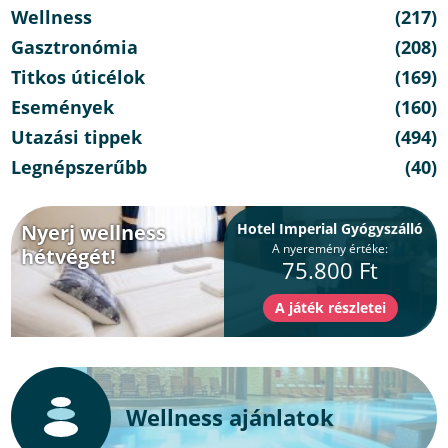
Wellness
(217)
Gasztronómia
(208)
Titkos úticélok
(169)
Események
(160)
Utazási tippek
(494)
Legnépszerűbb
(40)
Nyerj wellness
Hotel Imperial Gyógyszálló
A nyeremény értéke:
hétvégét!
75.800 Ft
Wellness ajánlatok