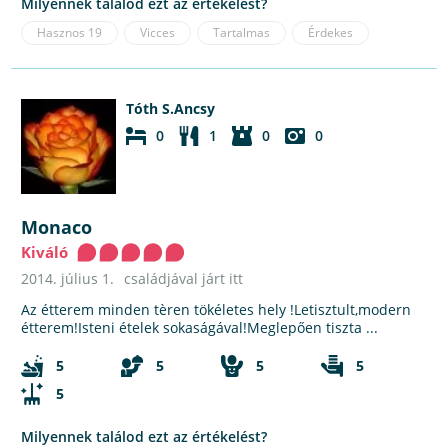
Milyennek találod ezt az értékelést?
Hasznos
19
Vicces
Tartalmas
Érdekes
Tóth S.Ancsy
0
1
0
0
Monaco
Kiváló
2014. július 1.
családjával járt itt
Az étterem minden tèren tökéletes hely !Letisztult,modern
étterem!Isteni ételek sokaságával!Meglepően tiszta ...
5
5
5
5
5
Milyennek találod ezt az értékelést?