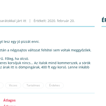
É
arátokkal járt itt
Értékelt: 2020. február 20.
t lesz egy jó pizzát enni.
tán a négysajtos változat feltétei sem voltak meggyőzőek.
ű. Főleg, ha olcsó.
literes korsójuk nincs… Az italok mind kommerszek, a sörök
 árak itt is dömpingárak, 400 ft egy korsó. Lenne inkább
Vicces
Tartalmas
Érdekes
Átlagos