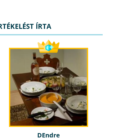
RTÉKELÉST ÍRTA
DEndre