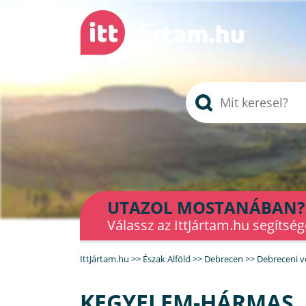
UTAZOL MOSTANÁBAN?
Válassz az IttJártam.hu segítség
IttJártam.hu
>>
Észak Alföld
>>
Debrecen
>>
Debreceni v
KEGYELEM-HÁRMAS