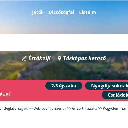
Játék
Dicsőségfal
Listáim
Értékelj!
Térképes kereső
2-3 éjszaka
Nyugdíjasokna
ével!
Családo
endéglátóhelyek
>>
Debreceni pizzériák
>>
Gilbert Pizzéria
>>
Kegyelem-hár