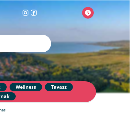
k
Wellness
Tavasz
knak
mas