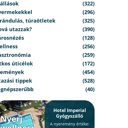
állások
(322)
yermekekkel
(296)
rándulás, túraötletek
(325)
ová utazzak?
(390)
árosnézés
(128)
ellness
(256)
asztronómia
(259)
tkos úticélok
(172)
semények
(454)
azási tippek
(528)
egnépszerűbb
(40)
Hotel Imperial
Gyógyszálló
Nyerj
A nyeremény értéke:
wellness