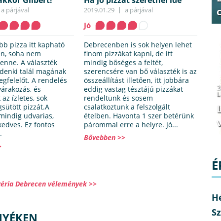
akkor Gilbert!
Ha jó pizzát szeretnél ide
gyere!
a párjával
2019.01.29
a párjával
Jó
bb pizza itt kapható
Debrecenben is sok helyen lehet
n, soha nem
finom pizzákat kapni, de itt
enne. A választék
mindig bőséges a feltét,
denki talál magának
szerencsére van bő választék is az
egfelelőt. A rendelés
összeállítást illetően, itt jobbára
2
várakozás, és
eddig vastag tésztájú pizzákat
L
 az ízletes, sok
rendeltünk és sosem
gsütött pizzát.A
csalatkoztunk a felszolgált
mindig udvarias,
ételben. Havonta 1 szer betérünk
v
kedves. Ez fontos
párommal erre a helyre. Jó...
.
Bővebben >>
>
É
zzéria Debrecen vélemények >>
H
Sz
NYÉKEN