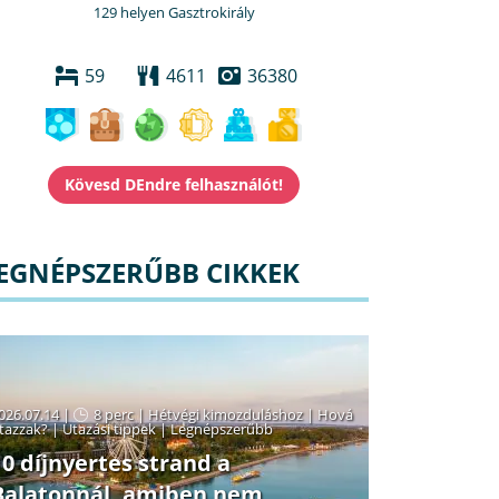
129 helyen Gasztrokirály
59
4611
36380
EGNÉPSZERŰBB CIKKEK
026.07.14 |
8 perc
|
Hétvégi kimozduláshoz
|
Hová
tazzak?
|
Utazási tippek
|
Legnépszerűbb
10 díjnyertes strand a
Balatonnál, amiben nem