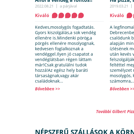
Ahol a vendég a fontos!!
Ha pizza, 
2022.08.21
a párjával
2019.03.21
Kiváló
Kiváló
Kedves,mosolygós fogadtatás.
A legfinoma
Gyors kiszolgálás,a sok vendég
Debrecenbe
ellenére is.Mindenki pörög,a
csalódunk b
pörgés ellenére mosolyognak,
alapján min
kedvesen foglalkoznak a
ízlésének m
vendéggel.Ilyen jó csapatot a
után kevés 
vendéglátsban régen láttam
felszolgálják
már!Csak gratulálni tudok
feltéttel me
hozzá!Az egész hely baráti
személyzet 
társaságnak,vagy akár
mosolygós, 
családoknak...
számomra,..
Bővebben >>
Bővebben >
További Gilbert Pi
NÉPSZERŰ SZÁLLÁSOK A KÖR