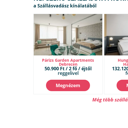
Párizs Garden Apartments
Hung
Debrecen
Ha
50.900 Ft / 2 fő / éjtől
132.120 
reggelivel
f
Megnézem
Még több száll