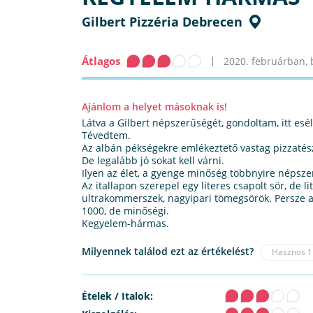
Gilbert Pizzéria Debrecen
Átlagos
2020. februárban, b
Ajánlom a helyet másoknak is!
Látva a Gilbert népszerűségét, gondoltam, itt esély
Tévedtem.
Az albán pékségekre emlékeztető vastag pizzatész
De legalább jó sokat kell várni.
Ilyen az élet, a gyenge minőség többnyire népszer
Az itallapon szerepel egy literes csapolt sör, de 
ultrakommerszek, nagyipari tömegsörök. Persze az
1000, de minőségi.
Kegyelem-hármas.
Milyennek találod ezt az értékelést?
Hasznos
1
Ételek / Italok: