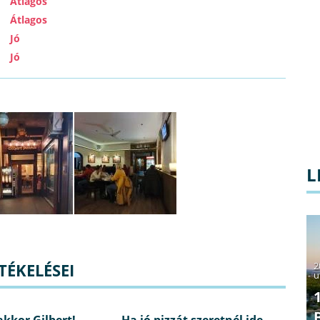
Átlagos
Átlagos
Jó
Jó
L
TÉKELÉSEI
2
u