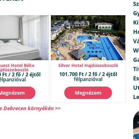
Sz
G
Ki
H
V
W
G
uest Hotel Béke
Silver Hotel Hajdúszoboszló
Ti
jdúszoboszló
101.700 Ft / 2 fő / 2 éjtől
Ft / 2 fő / 2 éjtől
E
félpanzióval
élpanzióval
Ut
Megnézem
Megnézem
L
ás Debrecen környékén >>