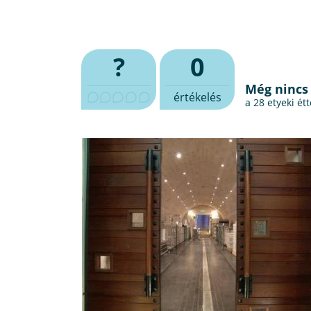
?
0
Még nincs
értékelés
a 28
etyeki ét