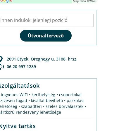
2091
Etyek
,
Öreghegy u. 3108. hrsz.
06 20 997 1289
Szolgáltatások
• ingyenes WIFI • kerthelyiség • csoportokat
szívesen fogad • kisállat bevihető • parkolási
lehetőség • szabadtéri • széles borválaszték •
zártkörű rendezvény lehetősége
Nyitva tartás