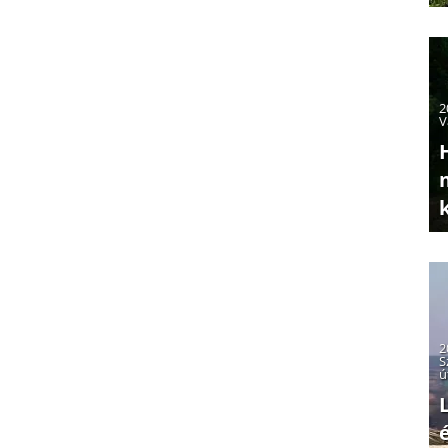
2
V
2
S
ú