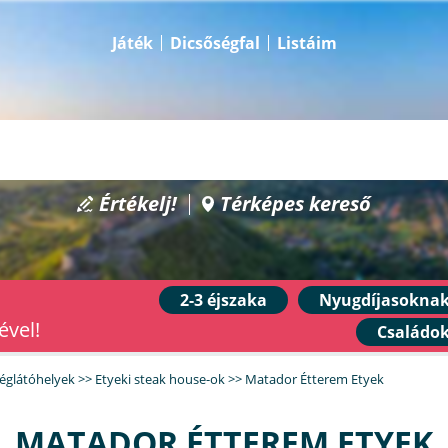
Játék
Dicsőségfal
Listáim
Értékelj!
Térképes kereső
2-3 éjszaka
Nyugdíjasokna
ével!
Családo
églátóhelyek
>>
Etyeki steak house-ok
>>
Matador Étterem Etyek
MATADOR ÉTTEREM ETYEK