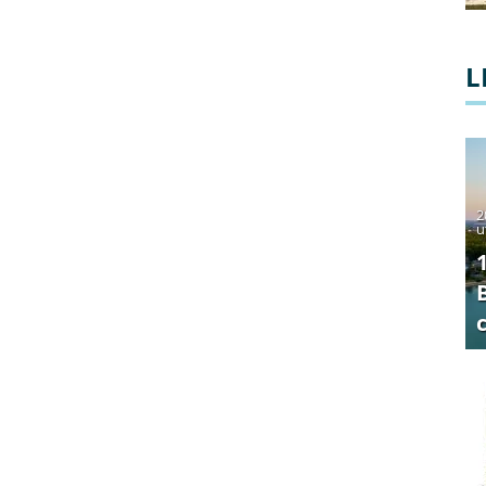
L
2
u