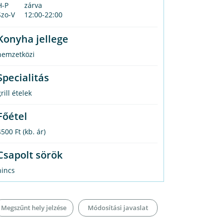
H-P
zárva
Szo-V
12:00-22:00
Konyha jellege
nemzetközi
Specialitás
rill ételek
Főétel
4500 Ft
(kb. ár)
Csapolt sörök
nincs
Megszűnt hely jelzése
Módosítási javaslat