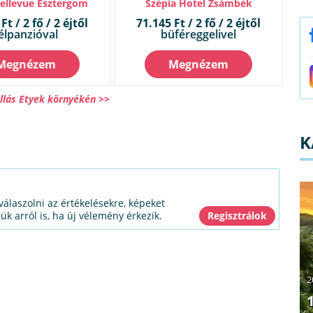
Bellevue Esztergom
Szépia Hotel Zsámbék
Ft / 2 fő / 2 éjtől
71.145 Ft / 2 fő / 2 éjtől
élpanzióval
büféreggelivel
Megnézem
Megnézem
llás Etyek környékén >>
K
válaszolni az értékelésekre, képeket
jük arról is, ha új vélemény érkezik.
2