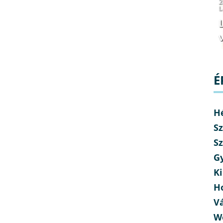
2
L
v
É
H
Sz
Sz
G
Ki
H
V
W