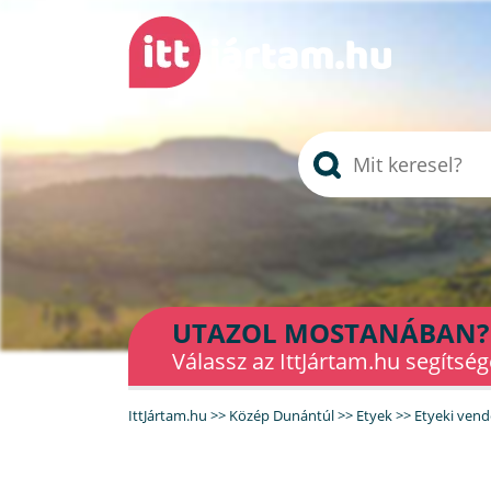
UTAZOL MOSTANÁBAN?
Válassz az IttJártam.hu segítség
IttJártam.hu
>>
Közép Dunántúl
>>
Etyek
>>
Etyeki vend