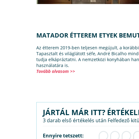
MATADOR ÉTTEREM ETYEK BEMU
Az étterem 2019-ben teljesen megújult, a korábbi 
Tapasztalt és világlátott séfe, André Bicalho min
tudja elkápráztatni. A nemzetközi konyhában hang
használatára is.
Tovább olvasom >>
JÁRTÁL MÁR ITT? ÉRTÉKEL
3 darab első értékelés után Felfedező kit
Ennyire tetszett: