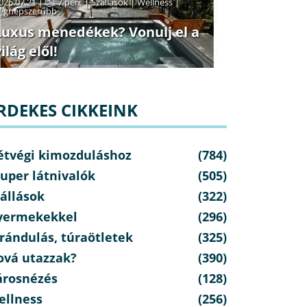
026.07.21 |
7 perc
|
Szállások
|
Wellness
|
egnépszerűbb
Luxus menedékek? Vonulj el a
ilág elől!
RDEKES CIKKEINK
étvégi kimozduláshoz
(784)
uper látnivalók
(505)
állások
(322)
yermekekkel
(296)
rándulás, túraötletek
(325)
ová utazzak?
(390)
árosnézés
(128)
ellness
(256)