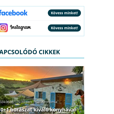
APCSOLÓDÓ CIKKEK
024.06.06 |
10 perc
|
Gasztronómia
10+1 borászat kiváló konyhával