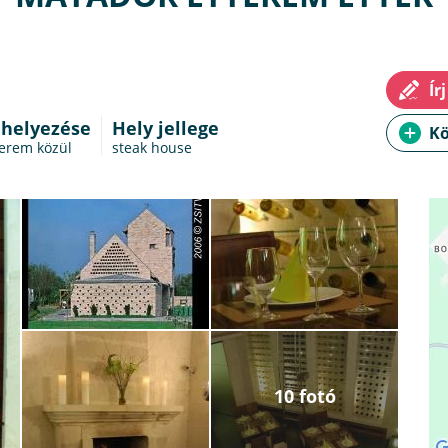
 helyezése
Hely jellege
terem
közül
steak house
10 fotó