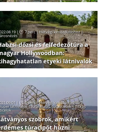
022.08.19 |
7 perc
|
Hétvégi kimozduláshoz
|
árosnézés
Habzsi-dőzsi és felfedezőtúra a
magyar Hollywoodban:
kihagyhatatlan etyeki látnivalók
021.09.01 |
6 perc
|
Hétvégi kimozduláshoz
|
zuper látnivalók
|
Kirándulás, túraötletek
|
Titkos
ticélok
Látványos szobrok, amikért
érdemes túracipőt húzni