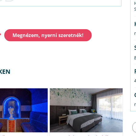
?
Megnézem, nyerni szeretnék!
g
KEN