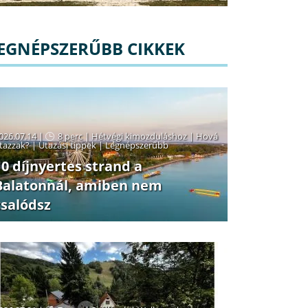
EGNÉPSZERŰBB CIKKEK
026.07.14 |
8 perc
|
Hétvégi kimozduláshoz
|
Hová
tazzak?
|
Utazási tippek
|
Legnépszerűbb
10 díjnyertes strand a
Balatonnál, amiben nem
csalódsz