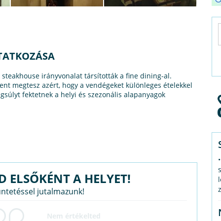
TATKOZÁSA
steakhouse irányvonalat társították a fine dining-al.
dent megtesz azért, hogy a vendégeket különleges ételekkel
súlyt fektetnek a helyi és szezonális alapanyagok
D ELSŐKÉNT A HELYET!
üntetéssel jutalmazunk!