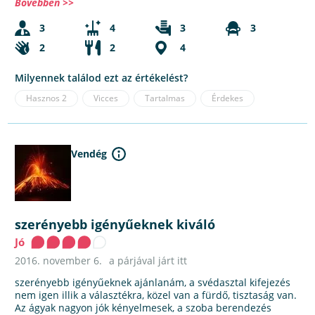
Bővebben >>
3
4
3
3
2
2
4
Milyennek találod ezt az értékelést?
Hasznos
2
Vicces
Tartalmas
Érdekes
Vendég
szerényebb igényűeknek kiváló
Jó
2016. november 6.
a párjával járt itt
szerényebb igényűeknek ajánlanám, a svédasztal kifejezés
nem igen illik a választékra, közel van a fürdő, tisztaság van.
Az ágyak nagyon jók kényelmesek, a szoba berendezés