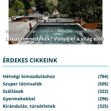
2026.07.21 |
7 perc
|
Szállások
|
Wellness
|
Legnépszerűbb
Luxus menedékek? Vonulj el a világ elől!
ÉRDEKES CIKKEINK
Hétvégi kimozduláshoz
(784)
Szuper látnivalók
(505)
Szállások
(322)
Gyermekekkel
(296)
Kirándulás, túraötletek
(325)