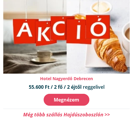
Hotel Nagyerdő Debrecen
55.600 Ft / 2 fő / 2 éjtől
reggelivel
Megnézem
Még több szállás Hajdúszoboszlón >>