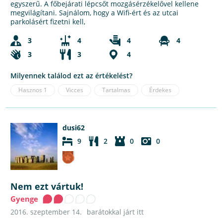
egyszerű. A főbejárati lépcsőt mozgásérzékelővel kellene
megvilágítani. Sajnálom, hogy a Wifi-ért és az utcai
parkolásért fizetni kell,
3
4
4
4
3
3
4
Milyennek találod ezt az értékelést?
Hasznos
1
Vicces
Tartalmas
Érdekes
dusi62
9
2
0
0
Nem ezt vártuk!
Gyenge
2016. szeptember 14.
barátokkal járt itt