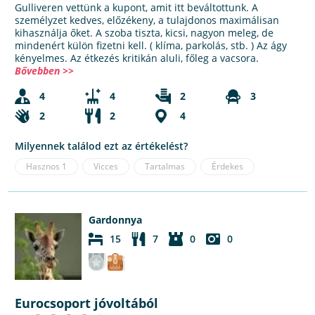
Gulliveren vettünk a kupont, amit itt beváltottunk. A
személyzet kedves, előzékeny, a tulajdonos maximálisan
kihasználja őket. A szoba tiszta, kicsi, nagyon meleg, de
mindenért külön fizetni kell. ( klíma, parkolás, stb. ) Az ágy
kényelmes. Az étkezés kritikán aluli, főleg a vacsora.
Bővebben >>
4
4
2
3
2
2
4
Milyennek találod ezt az értékelést?
Hasznos
1
Vicces
Tartalmas
Érdekes
Gardonnya
15
7
0
0
Eurocsoport jóvoltából