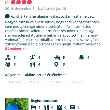
Jó
2019. december 3.
barátokkal járt itt
Az ittjártam.hu alapján választottam ezt a helyet.
Nagyon furcsa volt részünkről, hogy sem kopogófogantyú,
sem pedig csengő nincs a bejáraton. Az információs
telefonszámon kellett jelezni érkezésünket. De amúgy
nagyon jólesett itt telelni néhány napot, sőt még néhány
vadonatúj ételt is kipróbálhattam a konyhán. Az üvegfalas
zuhanyzóban pedig biztonságban megfürödtem vasárnap.
Bővebben >>
3
4
5
4
3
4
3
Milyennek találod ezt az értékelést?
Hasznos
Vicces
Tartalmas
Érdekes
Regiomontanus
1
0
0
0