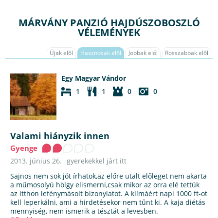
MÁRVÁNY PANZIÓ HAJDÚSZOBOSZLÓ
VÉLEMÉNYEK
Újak elől
Hasznosak elől
Jobbak elől
Rosszabbak elől
Egy Magyar Vándor
1
1
0
0
Valami hiányzik innen
Gyenge
2013. június 26.
gyerekekkel járt itt
Sajnos nem sok jót írhatok,az előre utalt előleget nem akarta
a műmosolyú hölgy elismerni,csak mikor az orra elé tettük
az itthon lefénymásolt bizonylatot. A klímáért napi 1000 ft-ot
kell leperkálni, ami a hirdetésekor nem tűnt ki. A kaja diétás
mennyiség, nem ismerik a tésztát a levesben.