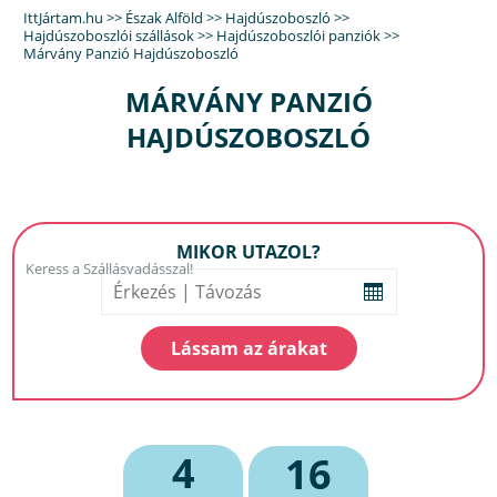
IttJártam.hu
>>
Észak Alföld
>>
Hajdúszoboszló
>>
Hajdúszoboszlói szállások
>>
Hajdúszoboszlói panziók
>>
Márvány Panzió Hajdúszoboszló
MÁRVÁNY PANZIÓ
HAJDÚSZOBOSZLÓ
MIKOR UTAZOL?
4
16