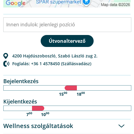
4200
Hajdúszoboszló
,
Szabó László zug 2.
Foglalás: +36 1 4578450 (Szállásvadász)
Bejelentkezés
00
00
15
18
Kijelentkezés
00
00
7
10
Wellness szolgáltatások