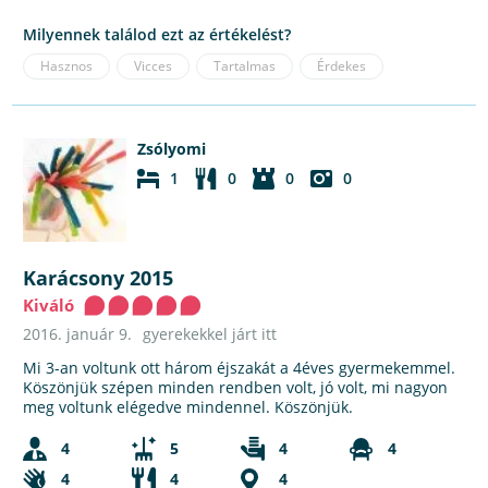
Milyennek találod ezt az értékelést?
Hasznos
Vicces
Tartalmas
Érdekes
Zsólyomi
1
0
0
0
Karácsony 2015
Kiváló
2016. január 9.
gyerekekkel járt itt
Mi 3-an voltunk ott három éjszakát a 4éves gyermekemmel.
Köszönjük szépen minden rendben volt, jó volt, mi nagyon
meg voltunk elégedve mindennel. Köszönjük.
4
5
4
4
4
4
4