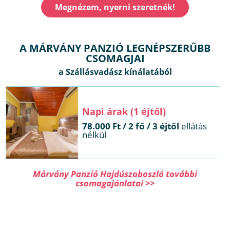
Megnézem, nyerni szeretnék!
A MÁRVÁNY PANZIÓ LEGNÉPSZERŰBB
CSOMAGJAI
Napi árak (1 éjtől)
78.000 Ft / 2 fő / 3 éjtől
ellátás
nélkül
Márvány Panzió Hajdúszoboszló további
csomagajánlatai >>