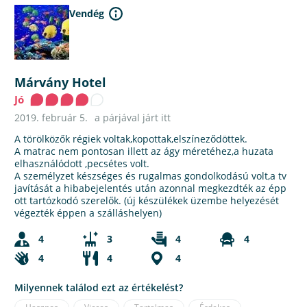
Vendég
Márvány Hotel
Jó
2019. február 5.
a párjával járt itt
A törölközők régiek voltak,kopottak,elszíneződöttek.
A matrac nem pontosan illett az ágy méretéhez,a huzata
elhasználódott ,pecsétes volt.
A személyzet készséges és rugalmas gondolkodású volt,a tv
javítását a hibabejelentés után azonnal megkezdték az épp
ott tartózkodó szerelők. (új készülékek üzembe helyezését
végezték éppen a szálláshelyen)
4
3
4
4
4
4
4
Milyennek találod ezt az értékelést?