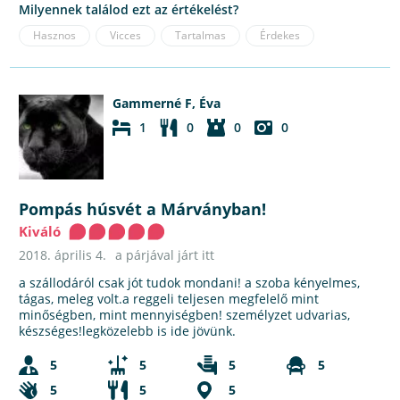
Milyennek találod ezt az értékelést?
Hasznos
Vicces
Tartalmas
Érdekes
Gammerné F, Éva
1
0
0
0
Pompás húsvét a Márványban!
Kiváló
2018. április 4.
a párjával járt itt
a szállodáról csak jót tudok mondani! a szoba kényelmes,
tágas, meleg volt.a reggeli teljesen megfelelő mint
minőségben, mint mennyiségben! személyzet udvarias,
készséges!legközelebb is ide jövünk.
5
5
5
5
5
5
5