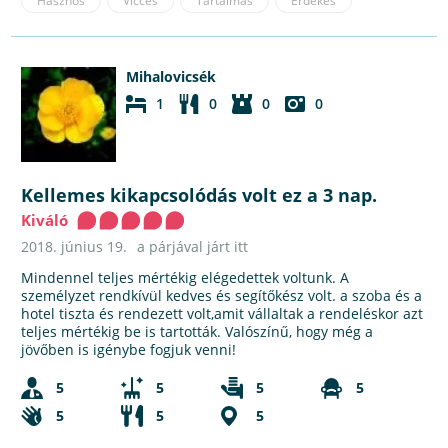
Hasznos
Vicces
Tartalmas
Érdekes
Mihalovicsék
1
0
0
0
Kellemes kikapcsolódás volt ez a 3 nap.
Kiváló
2018. június 19.
a párjával járt itt
Mindennel teljes mértékig elégedettek voltunk. A
személyzet rendkívül kedves és segítőkész volt. a szoba és a
hotel tiszta és rendezett volt,amit vállaltak a rendeléskor azt
teljes mértékig be is tartották. Valószínű, hogy még a
jövőben is igénybe fogjuk venni!
5
5
5
5
5
5
5