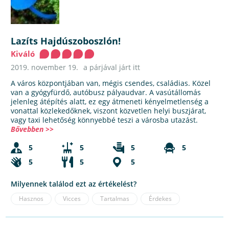
Lazíts Hajdúszoboszlón!
Kiváló
2019. november 19.
a párjával járt itt
A város központjában van, mégis csendes, családias. Közel
van a gyógyfürdő, autóbusz pályaudvar. A vasútállomás
jelenleg átépítés alatt, ez egy átmeneti kényelmetlenség a
vonattal közlekedőknek, viszont közvetlen helyi buszjárat,
vagy taxi lehetőség könnyebbé teszi a városba utazást.
Bővebben >>
5
5
5
5
5
5
5
Milyennek találod ezt az értékelést?
Hasznos
Vicces
Tartalmas
Érdekes