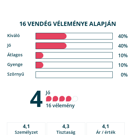
16 VENDÉG VÉLEMÉNYE ALAPJÁN
Kiváló
40%
Jó
40%
Átlagos
10%
Gyenge
10%
Szörnyű
0%
4
Jó
16 vélemény
4,1
4,3
4,1
Személyzet
Tisztaság
Ár / érték