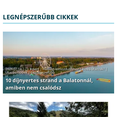
LEGNÉPSZERŰBB CIKKEK
2026.07.14 |
8 perc
|
Hétvégi kimozduláshoz
|
Hová utazzak?
|
Utazási tippek
|
Legnépszerűbb
10 díjnyertes strand a Balatonnál,
amiben nem csalódsz