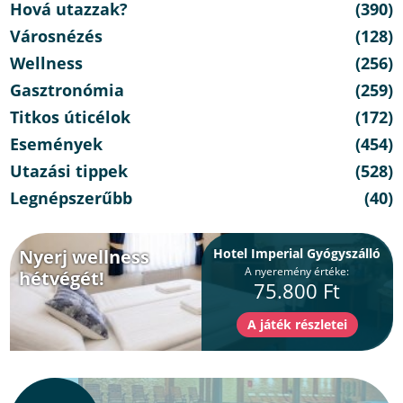
Hová utazzak?
(390)
Városnézés
(128)
Wellness
(256)
Gasztronómia
(259)
Titkos úticélok
(172)
Események
(454)
Utazási tippek
(528)
Legnépszerűbb
(40)
Nyerj wellness
Hotel Imperial Gyógyszálló
A nyeremény értéke:
hétvégét!
75.800 Ft