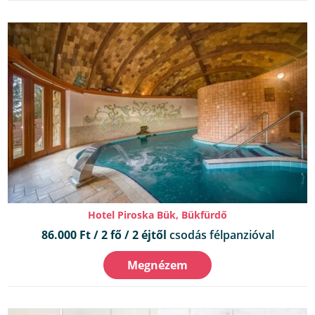
Hotel Piroska Bük, Bükfürdő
86.000 Ft / 2 fő / 2 éjtől
csodás félpanzióval
Megnézem