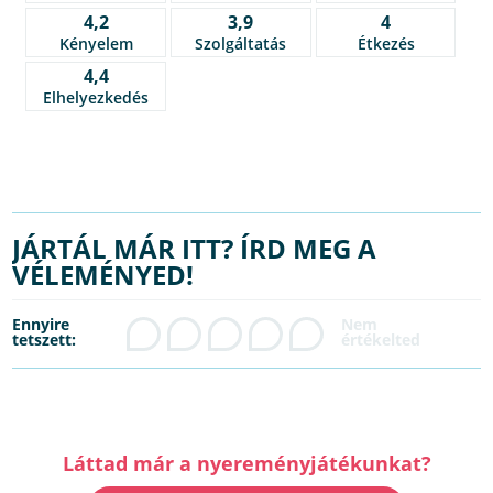
4,2
3,9
4
Kényelem
Szolgáltatás
Étkezés
4,4
Elhelyezkedés
JÁRTÁL MÁR ITT? ÍRD MEG A
VÉLEMÉNYED!
Ennyire
tetszett:
Láttad már a nyereményjátékunkat?