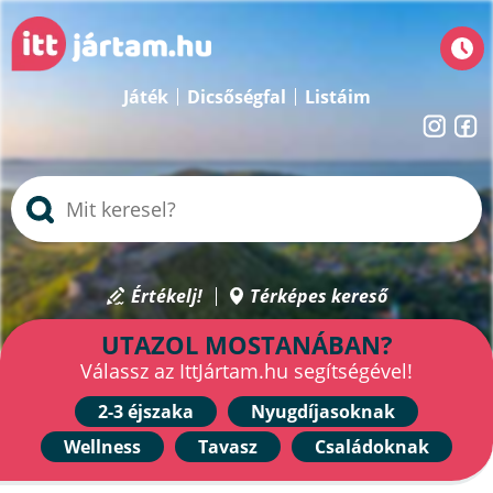
Játék
Dicsőségfal
Listáim
Értékelj!
Térképes kereső
UTAZOL MOSTANÁBAN?
Válassz az IttJártam.hu segítségével!
2-3 éjszaka
Nyugdíjasoknak
Wellness
Tavasz
Családoknak