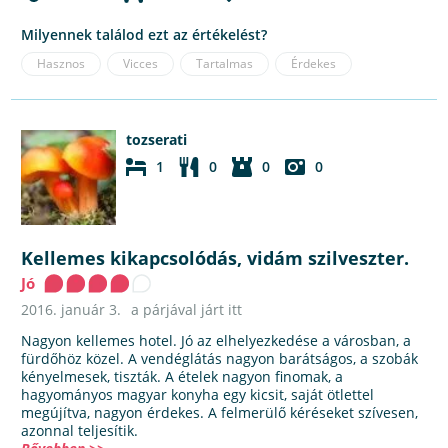
Milyennek találod ezt az értékelést?
Hasznos
Vicces
Tartalmas
Érdekes
tozserati
1
0
0
0
Kellemes kikapcsolódás, vidám szilveszter.
Jó
2016. január 3.
a párjával járt itt
Nagyon kellemes hotel. Jó az elhelyezkedése a városban, a
fürdőhöz közel. A vendéglátás nagyon barátságos, a szobák
kényelmesek, tiszták. A ételek nagyon finomak, a
hagyományos magyar konyha egy kicsit, saját ötlettel
megújítva, nagyon érdekes. A felmerülő kéréseket szívesen,
azonnal teljesítik.