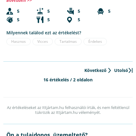
Bővebben >>
5
5
5
5
5
5
5
Milyennek találod ezt az értékelést?
Hasznos
Vicces
Tartalmas
Érdekes
Következő
Utolsó
16 értékelés / 2 oldalon
Az értékeléseket az Ittjártam.hu felhasználói írták, és nem feltétlenül
tükrözik az Ittjártam.hu véleményét.
Ön a tulajdonos, üzemeltető?