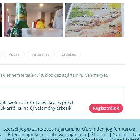
Vicces
Tartalmas
Érdekes
ták, és nem feltétlenül tükrözik az Ittjártam.hu véleményét.
válaszolni az értékelésekre, képeket
jük arról is, ha új vélemény érkezik.
Szerzői jog © 2012-2026 Ittjártam.hu Kft.
Minden jog fenntartva.
sa
Étterem ajánlása
Látnivaló ajánlása
Étterem
Szállás
Lát