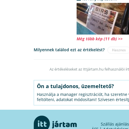
Még több kép (11 db) >>
Milyennek találod ezt az értékelést?
Hasznos
Az értékeléseket az Ittjártam.hu felhasználói ír
Ön a tulajdonos, üzemeltető?
Használja a manager regisztrációt, ha szeretne 
feltölteni, adatokat módosítani! Szívesen értesít
Szállás ajánlá