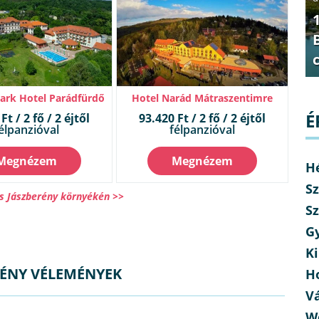
Park Hotel Parádfürdő
Hotel Narád Mátraszentimre
É
Ft / 2 fő / 2 éjtől
93.420 Ft / 2 fő / 2 éjtől
élpanzióval
félpanzióval
Megnézem
Megnézem
H
Sz
s Jászberény környékén >>
Sz
G
Ki
RÉNY VÉLEMÉNYEK
H
V
W