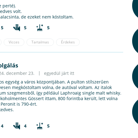
e perté).
edves volt.
alacsinta, de ezeket nem kóstoltam.
5
5
5
Vicces
Tartalmas
Érdekes
olgálás
24. december 23.
egyedül járt itt
tos egység a város központjában. A pulton stílszerűen
ívesen megkóstoltam volna, de autóval voltam. Az italok
um szegmensből, így például Laphroaig single malt whisky.
oholmentes Gössert ittam, 800 forintba került, lett volna
eronit is 790-ért.
kedves.
4
4
5