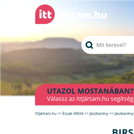
UTAZOL MOSTANÁBAN?
Válassz az IttJártam.hu segítség
IttJártam.hu
>>
Észak Alföld
>>
Jászberény
>>
Jászberény
BIRS