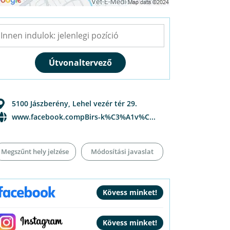
5100
Jászberény
,
Lehel vezér tér 29.
www.facebook.compBirs-k%C3%A1v%C...
Megszűnt hely jelzése
Módosítási javaslat