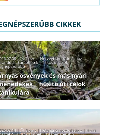
EGNÉPSZERŰBB CIKKEK
026.07.08 |
7 perc
|
Hétvégi kimozduláshoz
|
irándulás, túraötletek
|
Titkos úticélok
|
egnépszerűbb
Árnyas ösvények és más nyári
menedékek − hűsítő úti célok
kánikulára
026.07.14 |
8 perc
|
Hétvégi kimozduláshoz
|
Hová
tazzak?
|
Utazási tippek
|
Legnépszerűbb