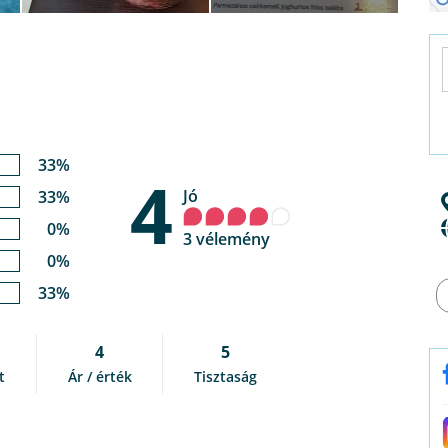
33%
4
Jó
33%
0%
3 vélemény
0%
33%
4
5
t
Ár / érték
Tisztaság