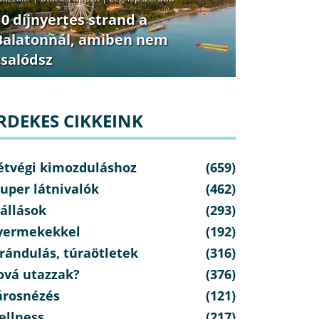
10 díjnyertes strand a
Balatonnál, amiben nem
csalódsz
RDEKES CIKKEINK
étvégi kimozduláshoz
(659)
uper látnivalók
(462)
állások
(293)
yermekekkel
(192)
rándulás, túraötletek
(316)
ová utazzak?
(376)
árosnézés
(121)
ellness
(217)