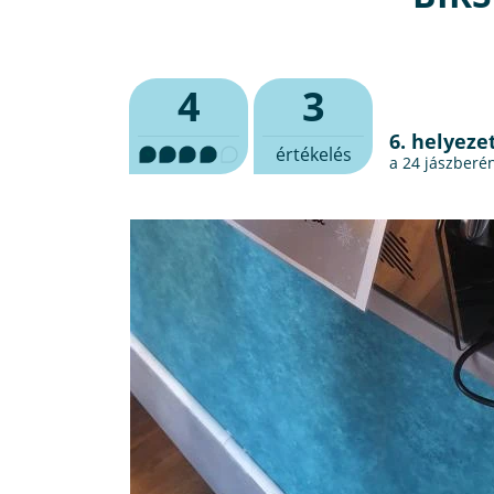
4
3
6. helyeze
értékelés
a 24
jászberé