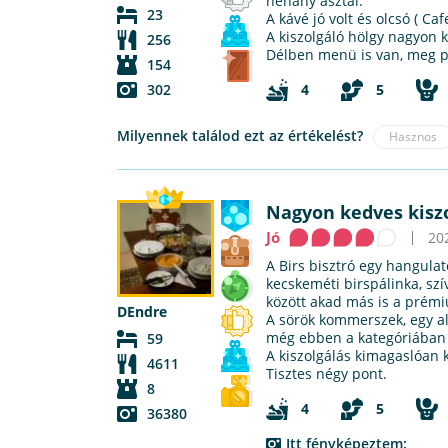
néhány asztal.
23
A kávé jó volt és olcsó ( Caf
A kiszolgáló hölgy nagyon k
256
Délben menü is van, meg p
154
302
4
5
Milyennek találod ezt az értékelést?
Hasznos
Nagyon kedves kisz
Jó
20
A Birs bisztró egy hangula
kecskeméti birspálinka, sz
között akad más is a prémi
DEndre
A sörök kommerszek, egy alk
még ebben a kategóriában P
59
A kiszolgálás kimagaslóan 
4611
Tisztes négy pont.
8
4
5
36380
Itt fényképeztem: