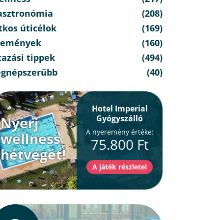
asztronómia
(208)
tkos úticélok
(169)
semények
(160)
azási tippek
(494)
egnépszerűbb
(40)
Hotel Imperial
Gyógyszálló
Nyerj
A nyeremény értéke:
wellness
75.800 Ft
hétvégét!