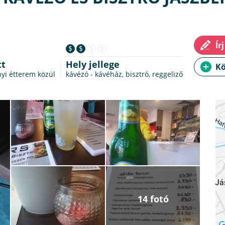
$
$
$
$
tt
Hely jellege
nyi étterem
közül
kávézó - kávéház, bisztró, reggeliző
14 fotó