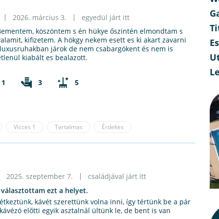
G
2026. március 3.
egyedül járt itt
Ti
Bementem, köszöntem s én hükye őszintén elmondtam s
lamit, kifizetem. A hökgy nekem esett es ki akart zavarni
E
 luxusruhakban járok de nem csabargókent és nem is
Ut
lenül kiabált es bealazott.
L
1
3
5
Vicces
1
Tartalmas
Érdekes
2025. szeptember 7.
családjával járt itt
 választottam ezt a helyet.
tkeztünk, kávét szerettünk volna inni, így tértünk be a pár
kávézó előtti egyik asztalnál ültünk le, de bent is van