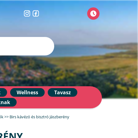
k
Wellness
Tavasz
knak
ők
>>
Birs kávézó és bisztró Jászberény
ERÉNY