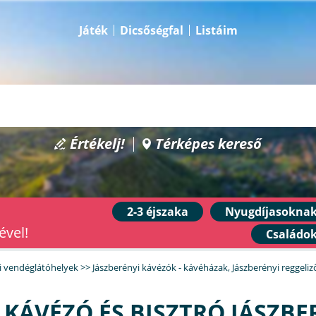
Játék
Dicsőségfal
Listáim
Értékelj!
Térképes kereső
2-3 éjszaka
Nyugdíjasokna
ével!
Családo
i vendéglátóhelyek
>>
Jászberényi kávézók - kávéházak
,
Jászberényi reggeliz
 KÁVÉZÓ ÉS BISZTRÓ JÁSZB