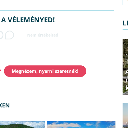
G A VÉLEMÉNYED!
L
2
K
L
?
Megnézem, nyerni szeretnék!
KEN
2
u