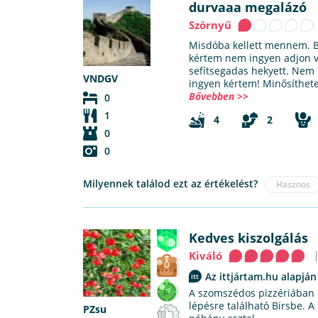
durvaaa megalázó
Szörnyű
Misdóba kellett mennem. 
kértem nem ingyen adjon va
sefítsegadas hekyett. Nem
VNDGV
ingyen kértem! Minősíthetet
Bővebben >>
0
1
4
2
0
0
Milyennek találod ezt az értékelést?
Hasznos
Kedves kiszolgálás
Kiváló
Az ittjártam.hu alapján
A szomszédos pizzériában é
lépésre található Birsbe. A 
PZsu