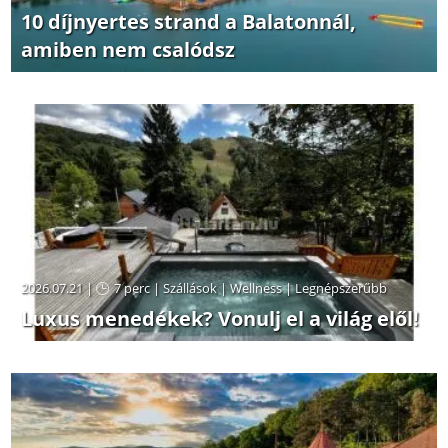
10 díjnyertes strand a Balatonnál,
amiben nem csalódsz
2026.07.21 |
7 perc
|
Szállások
|
Wellness
|
Legnépszerűbb
Luxus menedékek? Vonulj el a világ elől!