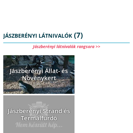
(7)
JÁSZBERÉNYI LÁTNIVALÓK
Jászberényi látnivalók rangsora >>
Jászberényi Állat- és
Növénykert
Jászberényi Strand és
Termálfürdő