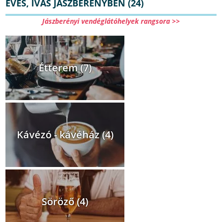
EVÉS, IVÁS JÁSZBERÉNYBEN (24)
Jászberényi vendéglátóhelyek rangsora >>
Étterem (7)
Kávézó - kávéház (4)
Söröző (4)