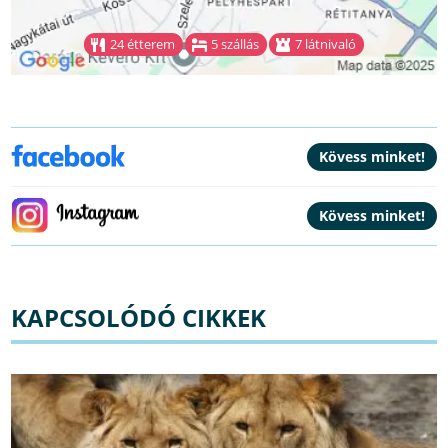
24 étterem
5 szállás
7 látnivaló
KAPCSOLÓDÓ CIKKEK