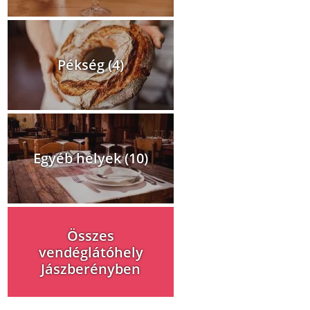
Pékség (4)
Egyéb helyek (10)
Összes
vendéglátóhely
Jászberényben