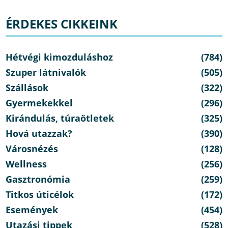
ÉRDEKES CIKKEINK
Hétvégi kimozduláshoz
(784)
Szuper látnivalók
(505)
Szállások
(322)
Gyermekekkel
(296)
Kirándulás, túraötletek
(325)
Hová utazzak?
(390)
Városnézés
(128)
Wellness
(256)
Gasztronómia
(259)
Titkos úticélok
(172)
Események
(454)
Utazási tippek
(528)