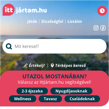
Játék
Dicsőségfal
Listáim
Értékelj!
Térképes kereső
UTAZOL MOSTANÁBAN?
Válassz az IttJártam.hu segítségével!
2-3 éjszaka
Nyugdíjasoknak
Wellness
Tavasz
Családoknak