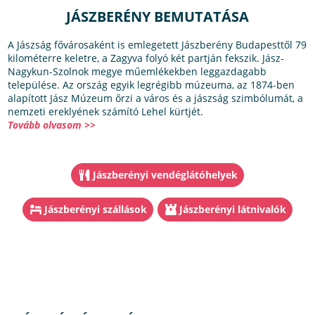
JÁSZBERÉNY BEMUTATÁSA
A Jászság fővárosaként is emlegetett Jászberény Budapesttől 79
kilométerre keletre, a Zagyva folyó két partján fekszik. Jász-
Nagykun-Szolnok megye műemlékekben leggazdagabb
települése. Az ország egyik legrégibb múzeuma, az 1874-ben
alapított Jász Múzeum őrzi a város és a jászság szimbólumát, a
nemzeti ereklyének számító Lehel kürtjét.
Tovább olvasom >>
Jászberényi vendéglátóhelyek
Jászberényi szállások
Jászberényi látnivalók