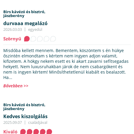
Birs kávézó és bisztró,
Jászberény
durvaaa megalázó
2026.03.03
egyedül
Szörnyű
Misdóba kellett mennem. Bementem, köszöntem s én hükye
őszintén elmondtam s kértem nem ingyen adjon valamit,
kifizetem. A hökgy nekem esett es ki akart zavarni sefítsegadas
hekyett. Nem luxusruhakban járok de nem csabargókent és
nem is ingyen kértem! Minősíthetetlenül kiabált es bealazott.
Ha...
Bővebben >>
Birs kávézó és bisztró,
Jászberény
Kedves kiszolgálás
2025.09.07
családjával
Kiváló