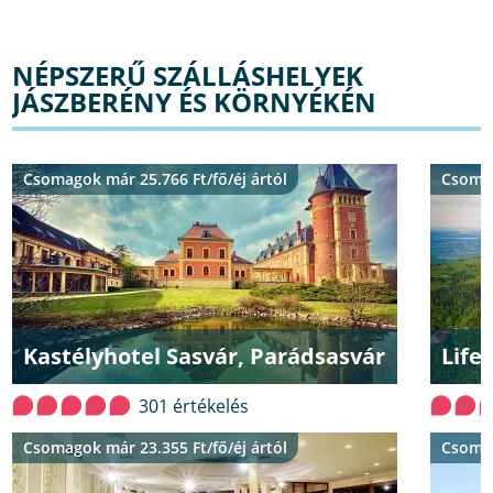
NÉPSZERŰ SZÁLLÁSHELYEK
JÁSZBERÉNY ÉS KÖRNYÉKÉN
Csomagok már 25.766 Ft/fő/éj ártól
Csomag
Kastélyhotel Sasvár, Parádsasvár
Life
301 értékelés
Csomagok már 23.355 Ft/fő/éj ártól
Csomag