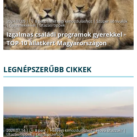
2024.07.05 |
8 perc
|
Hétvégi kimozduláshoz
|
Szuper látnivalók
|
Gyermekekkel
|
Utazási tippek
Izgalmas családi programok gyerekkel -
TOP 10 állatkert Magyarországon
LEGNÉPSZERŰBB CIKKEK
2026.07.14 |
8 perc
|
Hétvégi kimozduláshoz
|
Hová utazzak?
|
Utazási tippek
|
Legnépszerűbb