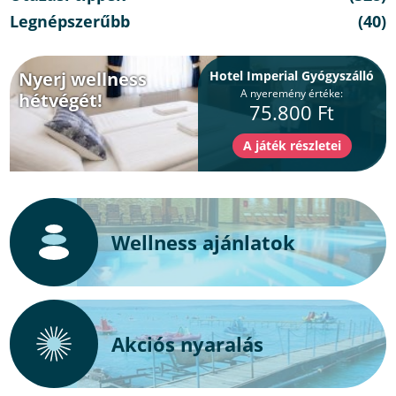
Legnépszerűbb
(40)
Nyerj wellness
Hotel Imperial Gyógyszálló
A nyeremény értéke:
hétvégét!
75.800 Ft
Wellness ajánlatok
Akciós nyaralás