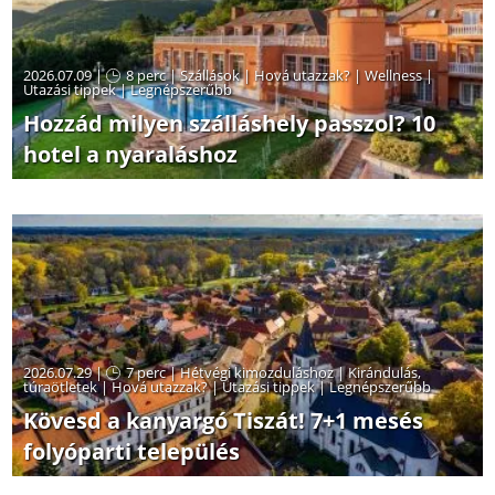
2026.07.09 |
8 perc
|
Szállások
|
Hová utazzak?
|
Wellness
|
Utazási tippek
|
Legnépszerűbb
Hozzád milyen szálláshely passzol? 10
hotel a nyaraláshoz
2026.07.29 |
7 perc
|
Hétvégi kimozduláshoz
|
Kirándulás,
túraötletek
|
Hová utazzak?
|
Utazási tippek
|
Legnépszerűbb
Kövesd a kanyargó Tiszát! 7+1 mesés
folyóparti település