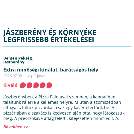
JÁSZBERÉNY ÉS KÖRNYÉKE
LEGFRISSEBB ÉRTÉKELÉSEI
Bergen Pékség,
Jászberény
Extra minőségi kínálat, barátságos hely
2026.07.06
a párjával
Kiváló
Jászberényben, a Pizza Palotával szemben, a kapualjban
találtunk rá erre a kellemes helyre. Miután a szomszédban
elfogyasztottuk pizzánkat, csak egy kávéra tértünk be. A
pizzériában a szakács is kedvesen ajánlotta, hogy látogassuk
meg. A presszókávé átlag feletti, kifejezetten finom volt. A...
Bővebben >>