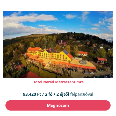
Hotel Narád Mátraszentimre
93.420 Ft / 2 fő / 2 éjtől
félpanzióval
Megnézem