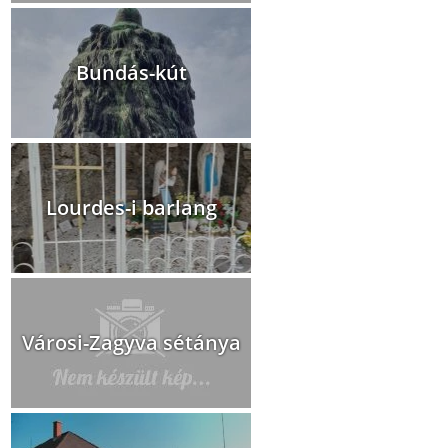
Bundás-kút
Lourdes-i barlang
Városi-Zagyva sétánya