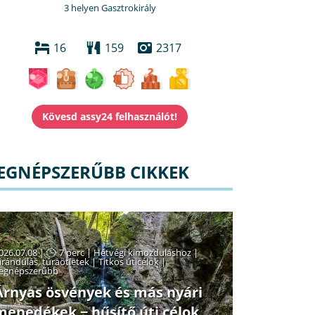
3 helyen Gasztrokirály
16
159
2317
EGNÉPSZERŰBB CIKKEK
026.07.08 |
7 perc
|
Hétvégi kimozduláshoz
|
irándulás, túraötletek
|
Titkos úticélok
|
egnépszerűbb
Árnyas ösvények és más nyári
menedékek − hűsítő úti célok