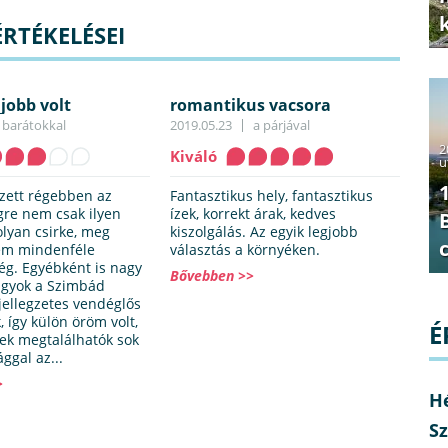
RTÉKELÉSEI
jobb volt
romantikus vacsora
barátokkal
2019.05.23
a párjával
2
Kiváló
u
zett régebben az
Fantasztikus hely, fantasztikus
gre nem csak ilyen
ízek, korrekt árak, kedves
olyan csirke, meg
kiszolgálás. Az egyik legjobb
em mindenféle
választás a környéken.
ég. Egyébként is nagy
Bővebben >>
agyok a Szimbád
 jellegzetes vendéglős
, így külön öröm volt,
É
lek megtalálhatók sok
ggal az...
>
H
Sz