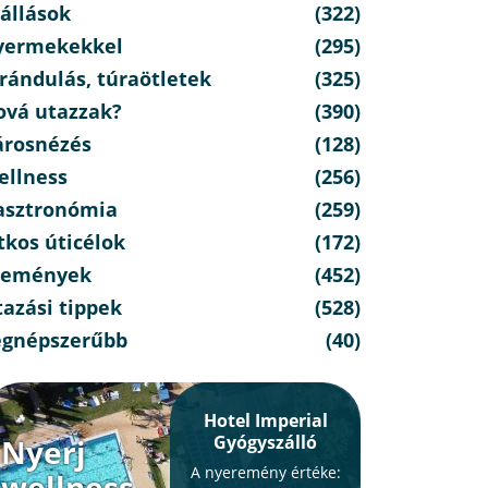
állások
(322)
yermekekkel
(295)
rándulás, túraötletek
(325)
ová utazzak?
(390)
árosnézés
(128)
ellness
(256)
asztronómia
(259)
tkos úticélok
(172)
semények
(452)
azási tippek
(528)
egnépszerűbb
(40)
Hotel Imperial
Gyógyszálló
Nyerj
A nyeremény értéke:
wellness