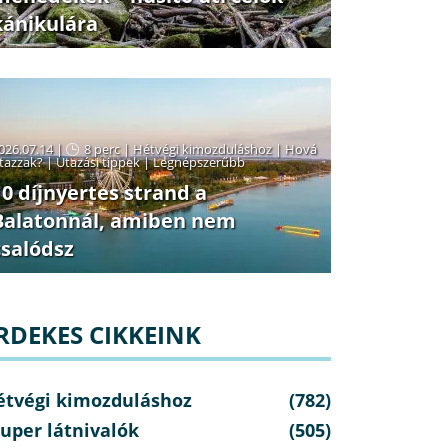
kánikulára
026.07.14 |
8 perc
|
Hétvégi kimozduláshoz
|
Hová
tazzak?
|
Utazási tippek
|
Legnépszerűbb
10 díjnyertes strand a
Balatonnál, amiben nem
csalódsz
RDEKES CIKKEINK
étvégi kimozduláshoz
(782)
uper látnivalók
(505)