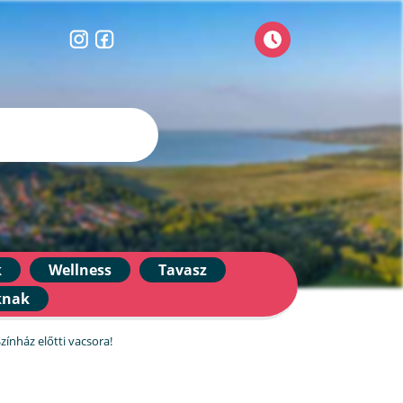
k
Wellness
Tavasz
knak
zínház előtti vacsora!