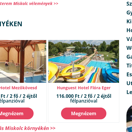
Sz
tterem Miskolc vélemények >>
G
Ki
NYÉKEN
H
V
W
G
Ti
E
Ut
 Hotel Mezőkövesd
Hunguest Hotel Flóra Eger
L
Ft / 2 fő / 2 éjtől
116.000 Ft / 2 fő / 2 éjtől
élpanzióval
félpanzióval
Megnézem
Megnézem
ás Miskolc környékén >>