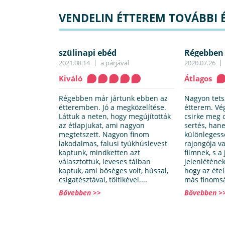
VENDELIN ÉTTEREM TOVÁBBI É
szülinapi ebéd
Régebben 
2021.08.14
a párjával
2020.07.26
Kiváló
Átlagos
Régebben már jártunk ebben az
Nagyon tets
étteremben. Jó a megközelítése.
étterem. Vé
Láttuk a neten, hogy megújították
csirke meg 
az étlapjukat, ami nagyon
sertés, han
megtetszett. Nagyon finom
különlegess
lakodalmas, falusi tyúkhúslevest
rajongója v
kaptunk, mindketten azt
filmnek, s a
választottuk, leveses tálban
jelenlétének
kaptuk, ami bőséges volt, hússal,
hogy az éte
csigatésztával, töltikével....
más finomsá
Bővebben >>
Bővebben >