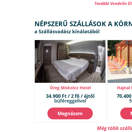
További Vendelin É
NÉPSZERŰ SZÁLLÁSOK A KÖR
Öreg Miskolcz Hotel
Hajnal
34.900 Ft / 2 fő / éjtől
70.400 
büféreggelivel
f
Megnézem
Még több száll