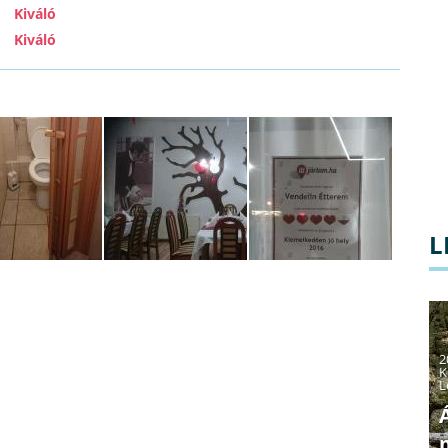
Kiváló
Kiváló
L
2
K
L