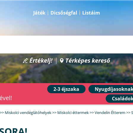
Játék
Dicsőségfal
Listáim
Értékelj!
Térképes kereső
2-3 éjszaka
Nyugdíjasokna
ével!
Családo
>>
Miskolci vendéglátóhelyek
>>
Miskolci éttermek
>>
Vendelin Étterem
>>
S
CSORA!