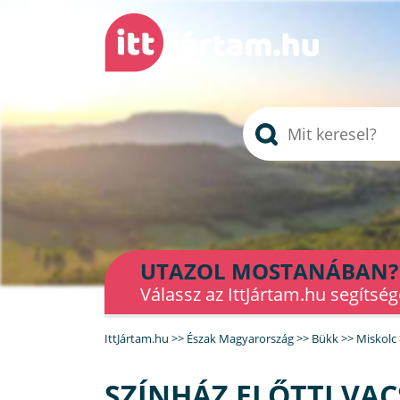
UTAZOL MOSTANÁBAN?
Válassz az IttJártam.hu segítség
IttJártam.hu
>>
Észak Magyarország
>>
Bükk
>>
Miskolc
SZÍNHÁZ ELŐTTI VA