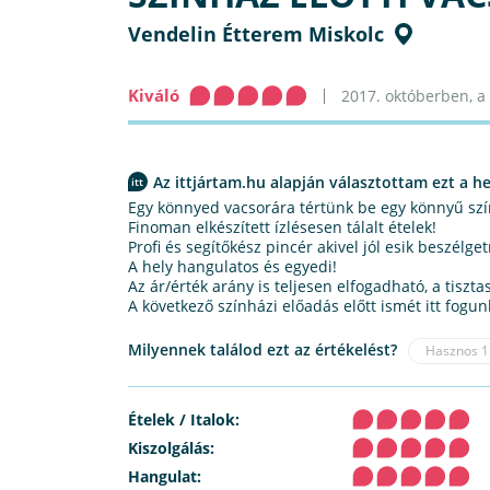
Vendelin Étterem Miskolc
Kiváló
2017. októberben, a p
Az ittjártam.hu alapján választottam ezt a he
Egy könnyed vacsorára tértünk be egy könnyű szín
Finoman elkészített ízlésesen tálalt ételek!
Profi és segítőkész pincér akivel jól esik beszélget
A hely hangulatos és egyedi!
Az ár/érték arány is teljesen elfogadható, a tiszt
A következő színházi előadás előtt ismét itt fogun
Milyennek találod ezt az értékelést?
Hasznos
1
Ételek / Italok:
Kiszolgálás:
Hangulat: