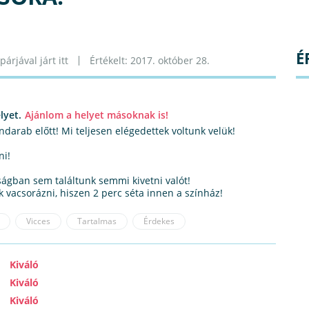
É
árjával járt itt
Értékelt: 2017. október 28.
lyet.
Ajánlom a helyet másoknak is!
darab előtt! Mi teljesen elégedettek voltunk velük!
ni!
aságban sem találtunk semmi kivetni valót!
k vacsorázni, hiszen 2 perc séta innen a színház!
Vicces
Tartalmas
Érdekes
Kiváló
Kiváló
Kiváló