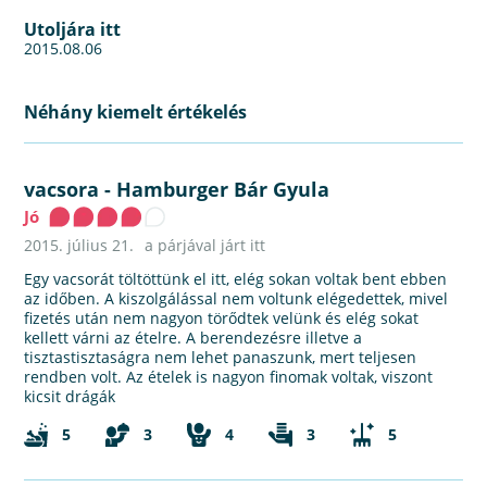
Utoljára itt
2015.08.06
Néhány kiemelt értékelés
vacsora
-
Hamburger Bár Gyula
Jó
2015. július 21.
a párjával járt itt
Egy vacsorát töltöttünk el itt, elég sokan voltak bent ebben
az időben. A kiszolgálással nem voltunk elégedettek, mivel
fizetés után nem nagyon törődtek velünk és elég sokat
kellett várni az ételre. A berendezésre illetve a
tisztastisztaságra nem lehet panaszunk, mert teljesen
rendben volt. Az ételek is nagyon finomak voltak, viszont
kicsit drágák
5
3
4
3
5