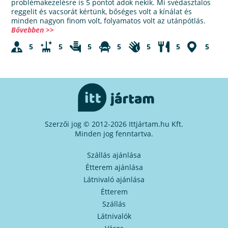
problémakezelésre is 5 pontot adok nekik. Mi svédasztalos
reggelit és vacsorát kértünk, bőséges volt a kínálat és
minden nagyon finom volt, folyamatos volt az utánpótlás.
Bővebben >>
5
5
5
5
5
5
5
Szerzői jog © 2012-2026 Ittjártam.hu Kft.
Minden jog fenntartva.
Szállás ajánlása
Étterem ajánlása
Látnivaló ajánlása
Étterem
Szállás
Látnivalók