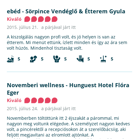
ebéd
-
Sörpince Vendéglő & Étterem Gyula
Kiváló
2015. július 21.
a párjával járt itt
A kiszolgálás nagyon profi volt, és jó helyen is van az
étterem. Mi menüt ettünk, ízlett minden és így az ára sem
volt húzós. Mindenhol tisztaság volt.
5
5
5
5
5
Novemberi wellness
-
Hunguest Hotel Flóra
Eger
Kiváló
2015. július 24.
a párjával járt itt
Novemberben töltöttünk itt 2 éjszakát a párommal, mi
nagyon meg voltunk elégedve. A személyzet nagyon kedves
volt, a pincérektől a recepciósokon át a szerelőbácsiig, aki
feljött megjavítani az elromlott ajtónkat. A