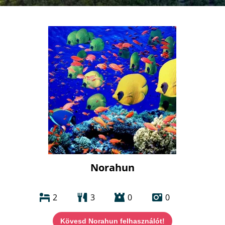
Norahun
2
3
0
0
Kövesd Norahun felhasználót!