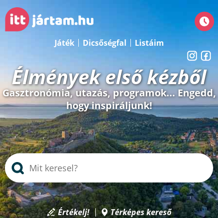
Játék
Dicsőségfal
Listáim
Élmények első kézből
Gasztronómia, utazás, programok... Engedd,
hogy inspiráljunk!
Értékelj!
Térképes kereső