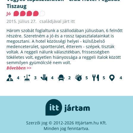
Tiszaug
Jó
2015. július 27.
családjával járt itt
Három szobát foglaltunk a szállodában júliusban, 6 felnőtt
részére. Szeretném a jó és a rossz tapasztalatainkat is
megosztani. A hotel közösségi helyei - külső,belső
medenceterület, sportterület, étterem - szépek, tiszták
voltak. A reggeli nálunk választékban, frissességben
tökéletes volt, egyetlen hiányossága a reggeli italok között
semmilyen gyümölcslé nem volt.
Bővebben >>
4
3
4
2
5
5
4
Szerzői jog © 2012-2026 Ittjártam.hu Kft.
Minden jog fenntartva.