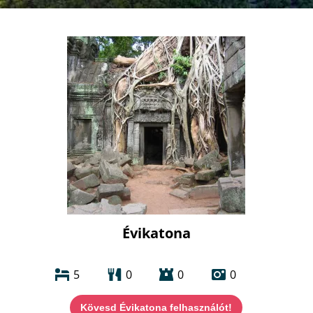
Évikatona
5
0
0
0
Kövesd Évikatona felhasználót!