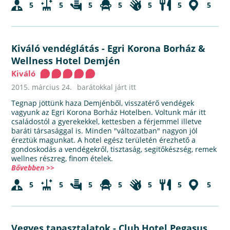
5
5
5
5
5
5
5
Kiváló vendéglátás
-
Egri Korona Borház &
Wellness Hotel Demjén
Kiváló
2015. március 24.
barátokkal járt itt
Tegnap jöttünk haza Demjénből, visszatérő vendégek
vagyunk az Egri Korona Borház Hotelben. Voltunk már itt
családostól a gyerekekkel, kettesben a férjemmel illetve
baráti társasággal is. Minden "változatban" nagyon jól
éreztük magunkat. A hotel egész területén érezhető a
gondoskodás a vendégekről, tisztaság, segitőkészség, remek
wellnes részreg, finom ételek.
Bővebben >>
5
5
5
5
5
5
5
Vegyes tapasztalatok
-
Club Hotel Pegasus