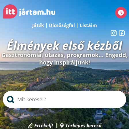
Játék
Dicsőségfal
Listáim
Élmények első kézből
Gasztronómia, utazás, programok... Engedd,
hogy inspiráljunk!
Értékelj!
Térképes kereső