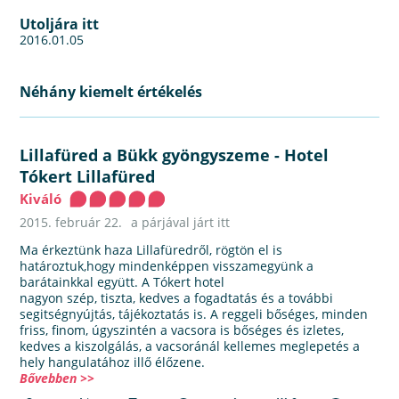
Utoljára itt
2016.01.05
Néhány kiemelt értékelés
Lillafüred a Bükk gyöngyszeme
-
Hotel
Tókert Lillafüred
Kiváló
2015. február 22.
a párjával járt itt
Ma érkeztünk haza Lillafüredről, rögtön el is
határoztuk,hogy mindenképpen visszamegyünk a
barátainkkal együtt. A Tókert hotel
nagyon szép, tiszta, kedves a fogadtatás és a további
segitségnyújtás, tájékoztatás is. A reggeli bőséges, minden
friss, finom, úgyszintén a vacsora is bőséges és izletes,
kedves a kiszolgálás, a vacsoránál kellemes meglepetés a
hely hangulatához illő élőzene.
Bővebben >>