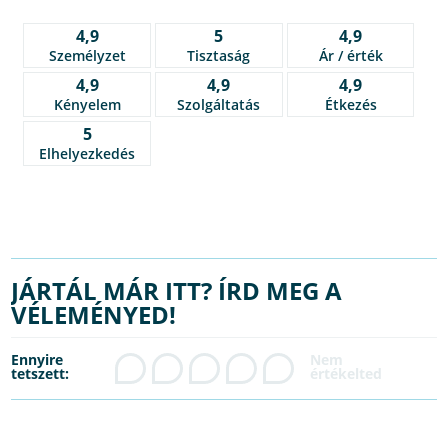
4,9
5
4,9
Személyzet
Tisztaság
Ár / érték
4,9
4,9
4,9
Kényelem
Szolgáltatás
Étkezés
5
Elhelyezkedés
JÁRTÁL MÁR ITT? ÍRD MEG A
VÉLEMÉNYED!
Ennyire
tetszett: