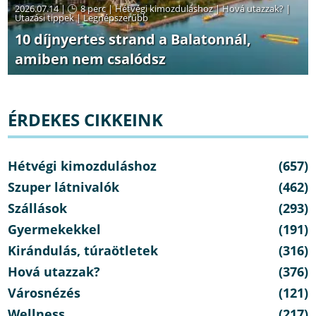
2026.07.14 |
8 perc
|
Hétvégi kimozduláshoz
|
Hová utazzak?
|
Utazási tippek
|
Legnépszerűbb
10 díjnyertes strand a Balatonnál,
amiben nem csalódsz
ÉRDEKES CIKKEINK
Hétvégi kimozduláshoz
(657)
Szuper látnivalók
(462)
Szállások
(293)
Gyermekekkel
(191)
Kirándulás, túraötletek
(316)
Hová utazzak?
(376)
Városnézés
(121)
Wellness
(217)