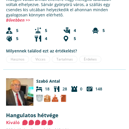
voltak elhelyezve. Sárvár gyönyörű város, a szállás egy
csendes kis utcában helyezkedik el ahonnan minden
gyalogosan könnyen elérhető.
Bővebben >>
5
5
4
5
5
4
5
Milyennek találod ezt az értékelést?
Hasznos
Vicces
Tartalmas
Érdekes
Szabó Antal
18
28
0
148
Hangulatos hétvége
Kiváló