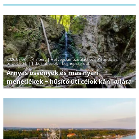
2026.07.08 |
7 perc
|
Hétvégi kimozduláshoz
|
Kirándulás,
túraötletek
|
Titkos úticélok
|
Legnépszerűbb
Árnyas ösvények és más nyári
menedékek − hűsítő úti célok kánikulára