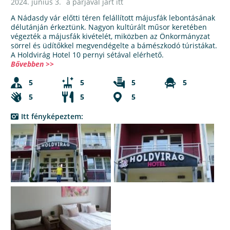
2024. június 3.
a párjával járt itt
A Nádasdy vár előtti téren felállított májusfák lebontásának
délutánján érkeztünk. Nagyon kultúrált műsor keretében
végezték a májusfák kivételét, miközben az Önkormányzat
sörrel és üdítőkkel megvendégelte a bámészkodó túristákat.
A Holdvirág Hotel 10 pernyi sétával elérhető.
Bővebben >>
5
5
5
5
5
5
5
Itt fényképeztem: