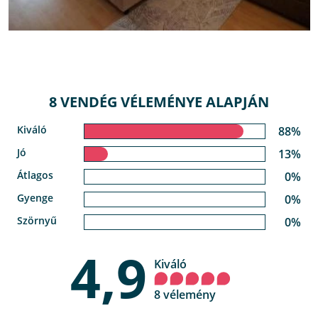
8 VENDÉG VÉLEMÉNYE ALAPJÁN
Kiváló
88%
Jó
13%
Átlagos
0%
Gyenge
0%
Szörnyű
0%
4,9
Kiváló
8 vélemény