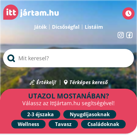
Játék
Dicsőségfal
Listáim
Értékelj!
Térképes kereső
UTAZOL MOSTANÁBAN?
Válassz az IttJártam.hu segítségével!
2-3 éjszaka
Nyugdíjasoknak
Wellness
Tavasz
Családoknak