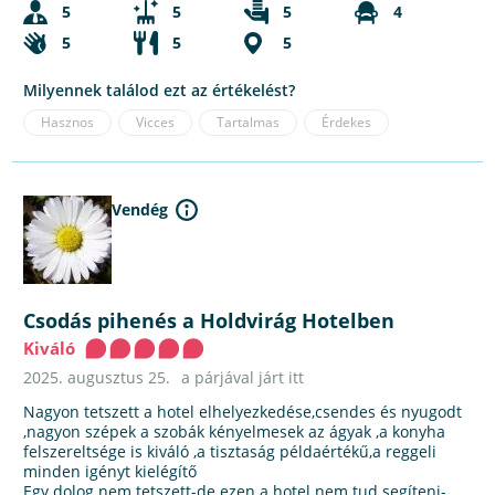
5
5
5
4
5
5
5
Milyennek találod ezt az értékelést?
Hasznos
Vicces
Tartalmas
Érdekes
Vendég
Csodás pihenés a Holdvirág Hotelben
Kiváló
2025. augusztus 25.
a párjával járt itt
Nagyon tetszett a hotel elhelyezkedése,csendes és nyugodt
,nagyon szépek a szobák kényelmesek az ágyak ,a konyha
felszereltsége is kiváló ,a tisztaság példaértékű,a reggeli
minden igényt kielégítő
Egy dolog nem tetszett-de ezen a hotel nem tud segíteni-