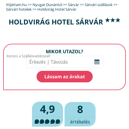
IttJártam.hu
>>
Nyugat Dunántúl
>>
Sárvár
>>
Sárvári szállások
>>
Sárvári hotelek
>>
Holdvirág Hotel Sárvár
★★★
HOLDVIRÁG HOTEL SÁRVÁR
MIKOR UTAZOL?
4,9
8
értékelés