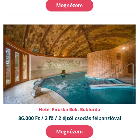
Megnézem
Hotel Piroska Bük, Bükfürdő
86.000 Ft / 2 fő / 2 éjtől
csodás félpanzióval
Megnézem