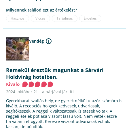
Milyennek találod ezt az értékelést?
Hasznos
Vicces
Tartalmas
Érdekes
Vendég
Remekül éreztük magunkat a Sárvári
Holdvirág hotelben.
Kiváló
2024. október 21.
a párjával járt itt
Gyerekbarát szállás hely, de gyerek nélkül utazók számára is
kiváló. A recepciós hölgyek kedvesek, udvariasak,
segítőkészek. A reggelik változatosak, ízletesek voltak. A
reggeli ételek pótlása viszont lassú volt. Nem vették észre
ha valami elfogyott. Kéresre viszont udvariasak voltak,
lassan, de pótolták.