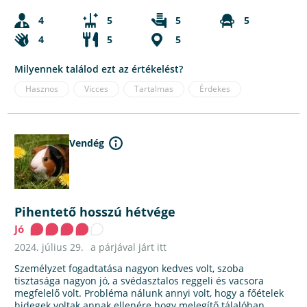
4
5
5
5
4
5
5
Milyennek találod ezt az értékelést?
Hasznos
Vicces
Tartalmas
Érdekes
Vendég
Pihentető hosszú hétvége
Jó
2024. július 29.
a párjával járt itt
Személyzet fogadtatása nagyon kedves volt, szoba
tisztasága nagyon jó, a svédasztalos reggeli és vacsora
megfelelő volt. Probléma nálunk annyi volt, hogy a főételek
hidegek voltak annak ellenére hogy melegítő tálalóban