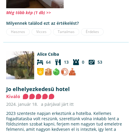
Még több kép (1 db) >>
Milyennek találod ezt az értékelést?
Hasznos
Vicces
Tartalmas
Érdekes
Alice Csiba
64
13
0
53
Jo elhelyezkedesü hotel
Kiváló
2024. január 18.
a párjával járt itt
2023 szenteste napjan erkeztünk a hotelba. Kellemes
fogadtatasba volt reszünk, szerettünk volna inkabb lent a
földszinten szobat kapni, ferjem nem nagyon tud emeletre
felmenni, amit nagyon kedvesen el is inteztek, igy lent a