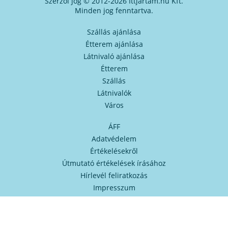
Szerzői jog © 2012-2026 Ittjártam.hu Kft.
Minden jog fenntartva.
Szállás ajánlása
Étterem ajánlása
Látnivaló ajánlása
Étterem
Szállás
Látnivalók
Város
ÁFF
Adatvédelem
Értékelésekről
Útmutató értékelések írásához
Hírlevél feliratkozás
Impresszum