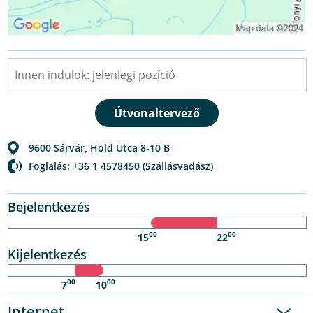
9600
Sárvár
,
Hold Utca 8-10 B
Foglalás: +36 1 4578450 (Szállásvadász)
Bejelentkezés
00
00
15
22
Kijelentkezés
00
00
7
10
Internet