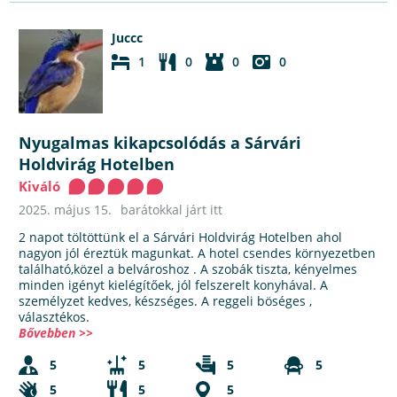
Juccc
1
0
0
0
Nyugalmas kikapcsolódás a Sárvári
Holdvirág Hotelben
Kiváló
2025. május 15.
barátokkal járt itt
2 napot töltöttünk el a Sárvári Holdvirág Hotelben ahol
nagyon jól éreztük magunkat. A hotel csendes környezetben
található,közel a belvároshoz . A szobák tiszta, kényelmes
minden igényt kielégítőek, jól felszerelt konyhával. A
személyzet kedves, készséges. A reggeli böséges ,
választékos.
Bővebben >>
5
5
5
5
5
5
5