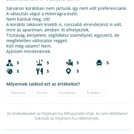
Sárváron korábban nem jártunk, így nem volt preferenciánk.
A választás végül a Holvirágra esett.
Nem bántuk meg, sőt!
A korábbi lakásom kisebb is, rosszabb elrendezésű is volt,
mint az apartman, amiben itt elhelyeztek.
Tisztaság, kényelem, segítőkész személyzet, egyszerű, de
megfelelően változatos reggeli.
Kell még valami? Nem.
Ajánlom mindenkinek.
5
5
5
5
5
5
5
Milyennek találod ezt az értékelést?
Hasznos
Vicces
Tartalmas
Érdekes
Az értékeléseket az Ittjártam.hu felhasználói írták, és nem feltétlenül
tükrözik az Ittjártam.hu véleményét.