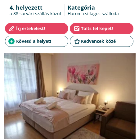
4. helyezett
Kategória
a 88
sárvári szállás
közül
Három csillagos szálloda