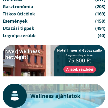
Gasztronómia
(208)
Titkos úticélok
(169)
Események
(158)
Utazási tippek
(494)
Legnépszerűbb
(40)
Nyerj wellness
Hotel Imperial Gyógyszálló
A nyeremény értéke:
hétvégét!
75.800 Ft
Wellness ajánlatok