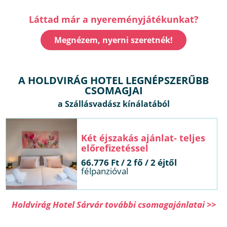
Láttad már a nyereményjátékunkat?
Megnézem, nyerni szeretnék!
A HOLDVIRÁG HOTEL LEGNÉPSZERŰBB
CSOMAGJAI
Két éjszakás ajánlat- teljes
előrefizetéssel
66.776 Ft / 2 fő / 2 éjtől
félpanzióval
Holdvirág Hotel Sárvár további csomagajánlatai >>