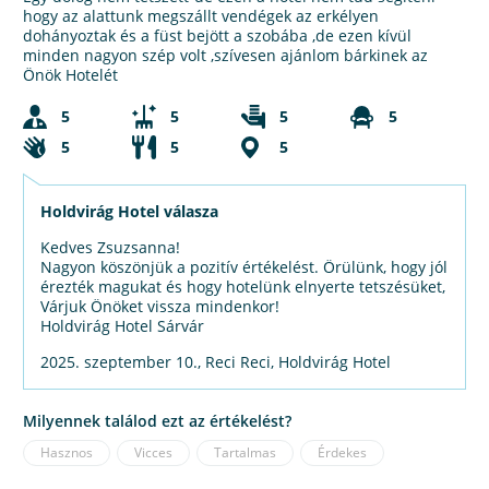
hogy az alattunk megszállt vendégek az erkélyen
dohányoztak és a füst bejött a szobába ,de ezen kívül
minden nagyon szép volt ,szívesen ajánlom bárkinek az
Önök Hotelét
5
5
5
5
5
5
5
Holdvirág Hotel válasza
Kedves Zsuzsanna!
Nagyon köszönjük a pozitív értékelést. Örülünk, hogy jól
érezték magukat és hogy hotelünk elnyerte tetszésüket,
Várjuk Önöket vissza mindenkor!
Holdvirág Hotel Sárvár
2025. szeptember 10., Reci Reci, Holdvirág Hotel
Milyennek találod ezt az értékelést?
Hasznos
Vicces
Tartalmas
Érdekes