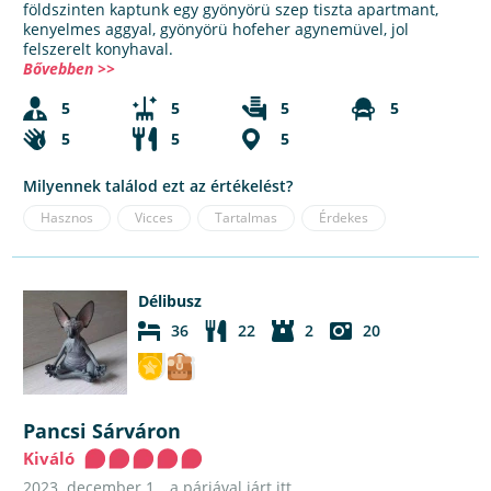
földszinten kaptunk egy gyönyörü szep tiszta apartmant,
kenyelmes aggyal, gyönyörü hofeher agynemüvel, jol
felszerelt konyhaval.
Bővebben >>
5
5
5
5
5
5
5
Milyennek találod ezt az értékelést?
Hasznos
Vicces
Tartalmas
Érdekes
Délibusz
36
22
2
20
Pancsi Sárváron
Kiváló
2023. december 1.
a párjával járt itt