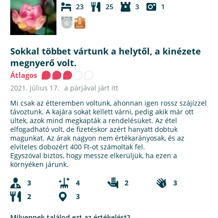
23
25
3
1
Sokkal többet vártunk a helytől, a kinézete
megnyerő volt.
Átlagos
2021. július 17.
a párjával járt itt
Mi csak az étteremben voltunk, ahonnan igen rossz szájízzel
távoztunk. A kajára sokat kellett várni, pedig akik már ott
ültek, azok mind megkapták a rendelésüket. Az étel
elfogadható volt, de fizetéskor azért hanyatt dobtuk
magunkat. Az árak nagyon nem értékarányosak, és az
elviteles dobozért 400 Ft-ot számoltak fel.
Egyszóval biztos, hogy messze elkerüljük, ha ezen a
környéken járunk.
3
4
2
3
2
3
Milyennek találod ezt az értékelést?