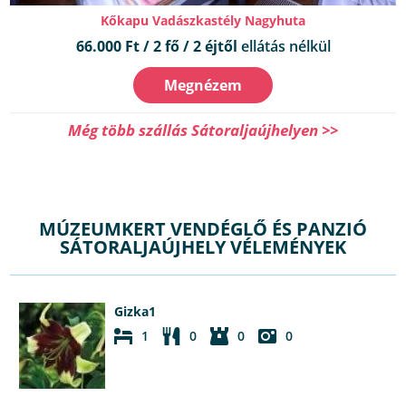
Kőkapu Vadászkastély Nagyhuta
66.000 Ft / 2 fő / 2 éjtől
ellátás nélkül
Megnézem
Még több szállás Sátoraljaújhelyen >>
MÚZEUMKERT VENDÉGLŐ ÉS PANZIÓ
SÁTORALJAÚJHELY VÉLEMÉNYEK
Gizka1
1
0
0
0