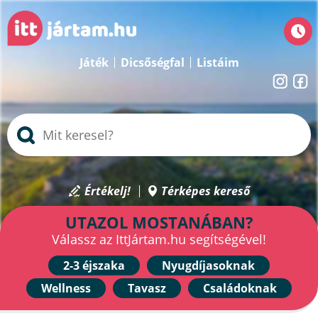
Játék
Dicsőségfal
Listáim
Értékelj!
Térképes kereső
UTAZOL MOSTANÁBAN?
Válassz az IttJártam.hu segítségével!
2-3 éjszaka
Nyugdíjasoknak
Wellness
Tavasz
Családoknak