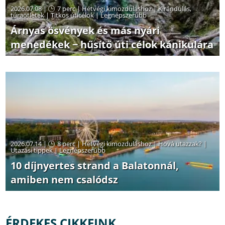
2026.07.08 |
7 perc
|
Hétvégi kimozduláshoz
|
Kirándulás,
túraötletek
|
Titkos úticélok
|
Legnépszerűbb
Árnyas ösvények és más nyári
menedékek − hűsítő úti célok kánikulára
2026.07.14 |
8 perc
|
Hétvégi kimozduláshoz
|
Hová utazzak?
|
Utazási tippek
|
Legnépszerűbb
10 díjnyertes strand a Balatonnál,
amiben nem csalódsz
ÉRDEKES CIKKEINK