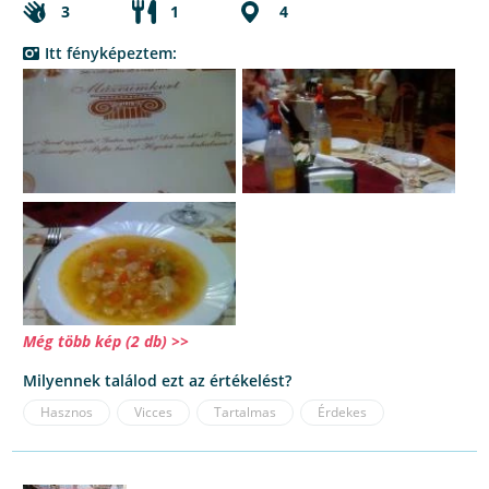
3
1
4
Itt fényképeztem:
Még több kép (2 db) >>
Milyennek találod ezt az értékelést?
Hasznos
Vicces
Tartalmas
Érdekes