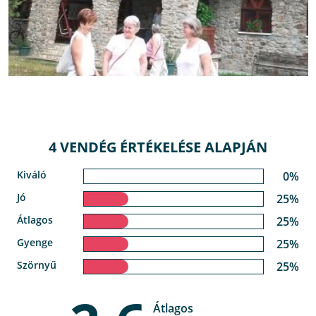
4 VENDÉG ÉRTÉKELÉSE ALAPJÁN
Kiváló
0%
Jó
25%
Átlagos
25%
Gyenge
25%
Szörnyű
25%
Átlagos