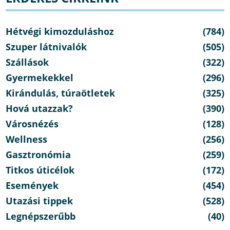
Hétvégi kimozduláshoz
(784)
Szuper látnivalók
(505)
Szállások
(322)
Gyermekekkel
(296)
Kirándulás, túraötletek
(325)
Hová utazzak?
(390)
Városnézés
(128)
Wellness
(256)
Gasztronómia
(259)
Titkos úticélok
(172)
Események
(454)
Utazási tippek
(528)
Legnépszerűbb
(40)