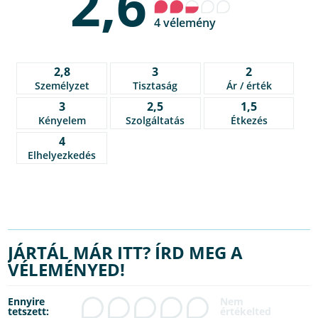
2,6
4 vélemény
2,8
3
2
Személyzet
Tisztaság
Ár / érték
3
2,5
1,5
Kényelem
Szolgáltatás
Étkezés
4
Elhelyezkedés
JÁRTÁL MÁR ITT? ÍRD MEG A
VÉLEMÉNYED!
Ennyire
tetszett: