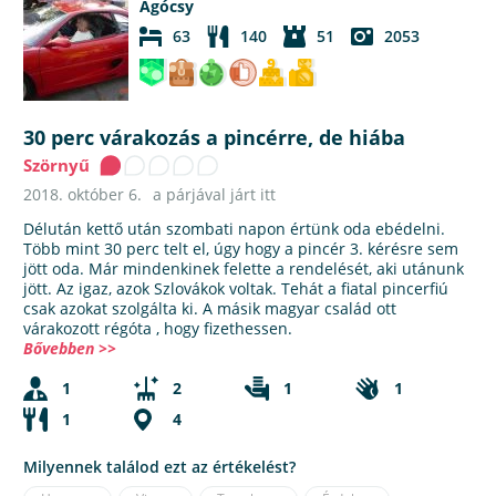
Agócsy
63
140
51
2053
30 perc várakozás a pincérre, de hiába
Szörnyű
2018. október 6.
a párjával járt itt
Délután kettő után szombati napon értünk oda ebédelni.
Több mint 30 perc telt el, úgy hogy a pincér 3. kérésre sem
jött oda. Már mindenkinek felette a rendelését, aki utánunk
jött. Az igaz, azok Szlovákok voltak. Tehát a fiatal pincerfiú
csak azokat szolgálta ki. A másik magyar család ott
várakozott régóta , hogy fizethessen.
Bővebben >>
1
2
1
1
1
4
Milyennek találod ezt az értékelést?