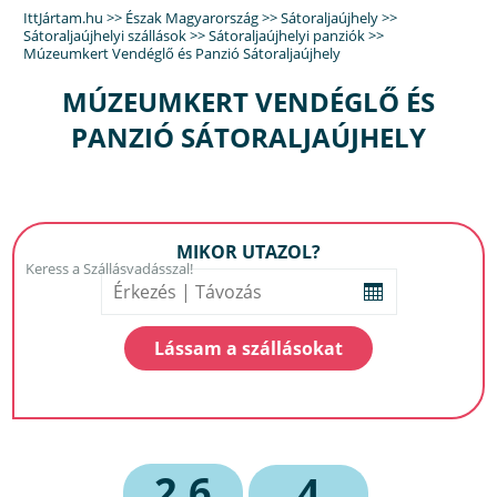
IttJártam.hu
>>
Észak Magyarország
>>
Sátoraljaújhely
>>
Sátoraljaújhelyi szállások
>>
Sátoraljaújhelyi panziók
>>
Múzeumkert Vendéglő és Panzió Sátoraljaújhely
MÚZEUMKERT VENDÉGLŐ ÉS
PANZIÓ SÁTORALJAÚJHELY
MIKOR UTAZOL?
2,6
4