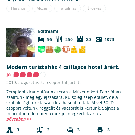
Hasznos
Vicces
Tartalmas
Érdekes
Editmami
96
250
20
1073
Modern turistaház 4 csillagos hotel árért.
Jó
2019. augusztus 4.
csoporttal járt itt
Zempléni kirándulásunk során a Múzeumkert Panzióban
szálltunk meg egy éjszakára. Külsőleg szép épület, de a
szobák régi turistaszállókra hasonlítottak. Mivel 50 fős
csoport voltunk, reggelit és vacsorát is kértünk. Sajnos a
minősíthetetlen menűknek jól megkérték az árát.
Bővebben >>
3
3
3
3