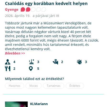
Csalódás egy korábban kedvelt helyen
Gyenge
2026. április 19.
a párjával járt itt
Többször jártunk már a Múzeumkert Vendéglőben, de
sajnos most nagyon kellemetlen tapasztalatunk volt.
Vasárnap délután négykor vártunk közel 40 percet két
ételre, pedig a forgalom nem volt nagy. A férjem étele
majdnem 6000 forint volt, mégis éhesen távozott. A csülök,
amit rendelt, minimális hús tartalommal érkezett, és
élvezhetetlenül kemény volt.
Bővebben >>
4
3
2
3
2
5
Milyennek találod ezt az értékelést?
Hasznos
Vicces
Tartalmas
Érdekes
KLMariann