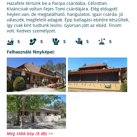
Hazafele tértünk be a Paripa csárdába. Célzottan.
Kíváncsiak voltun Fejes Tomi csárdájára. Elég eldugott
heylen van, de megtalálható. hangulatos. Igazi csárda. Jó
válaszék, megfelelő adagok. Épp ballagási ebédre készűltek,
így csak kint tudtunk leülni. Gyorsan jött az ebéd. Finom
volt. Kedves személyzet.
5
5
5
5
5
Felhasználó fényképei:
Még több kép (8 db) >>