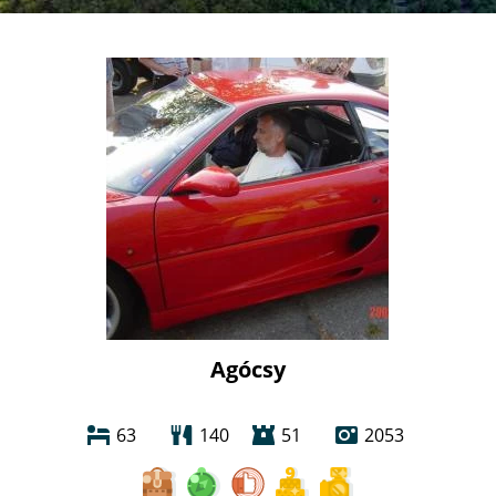
Agócsy
63
140
51
2053