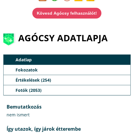
Kövesd Agócsy felhasználót!
AGÓCSY ADATLAPJA
Adatlap
Fokozatok
Értékelések (254)
Fotók (2053)
Bemutatkozás
nem ismert
Így utazok, így járok étterembe