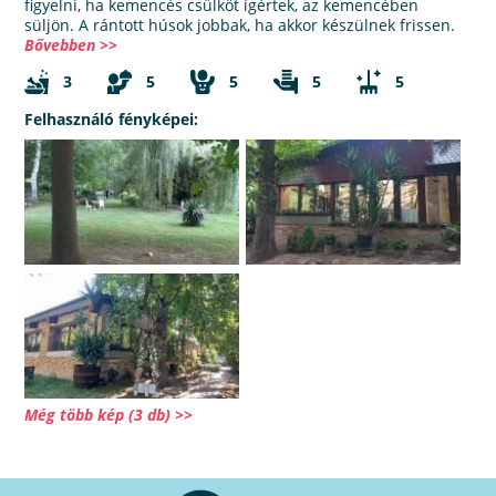
figyelni, ha kemencés csülköt ígértek, az kemencében
süljön. A rántott húsok jobbak, ha akkor készülnek frissen.
Bővebben >>
3
5
5
5
5
Felhasználó fényképei:
Még több kép (3 db) >>