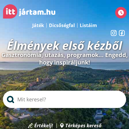
Játék
Dicsőségfal
Listáim
Élmények első kézből
Gasztronómia, utazás, programok... Engedd,
hogy inspiráljunk!
Értékelj!
Térképes kereső