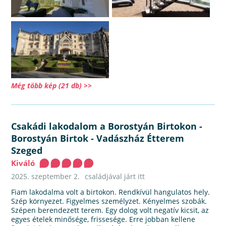
Még több kép (21 db) >>
Csakádi lakodalom a Borostyán Birtokon
-
Borostyán Birtok - Vadászház Étterem
Szeged
Kiváló
2025. szeptember 2.
családjával járt itt
Fiam lakodalma volt a birtokon. Rendkívül hangulatos hely.
Szép környezet. Figyelmes személyzet. Kényelmes szobák.
Szépen berendezett terem. Egy dolog volt negatív kicsit, az
egyes ételek minősége, frissesége. Erre jobban kellene