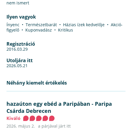
nem ismert
Ilyen vagyok
Ínyenc • Természetbarát • Házias ízek kedvelője • Akció-
figyelő • Kuponvadász • Kritikus
Regisztráció
2016.03.29
Utoljára itt
2026.05.21
Néhány kiemelt értékelés
hazaúton egy ebéd a Paripában
-
Paripa
Csárda Debrecen
Kiváló
2026. május 2.
a párjával járt itt