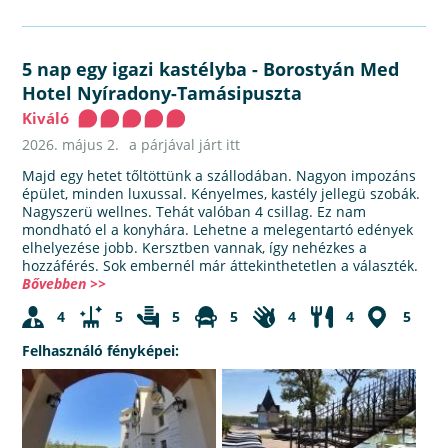
5 nap egy igazi kastélyba
-
Borostyán Med
Hotel Nyíradony-Tamásipuszta
Kiváló
2026. május 2.
a párjával járt itt
Majd egy hetet tőltöttünk a szállodában. Nagyon impozáns
épület, minden luxussal. Kényelmes, kastély jellegü szobák.
Nagyszerü wellnes. Tehát valóban 4 csillag. Ez nam
mondható el a konyhára. Lehetne a melegentartó edények
elhelyezése jobb. Kersztben vannak, így nehézkes a
hozzáférés. Sok embernél már áttekinthetetlen a választék.
Bővebben >>
4
5
5
5
4
4
5
Felhasználó fényképei: