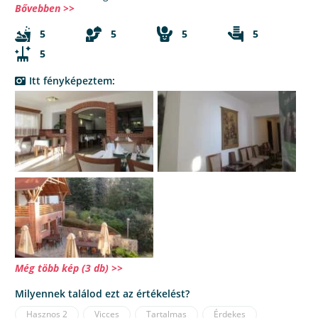
Bővebben >>
5
5
5
5
5
Itt fényképeztem:
Még több kép (3 db) >>
Milyennek találod ezt az értékelést?
Hasznos
2
Vicces
Tartalmas
Érdekes