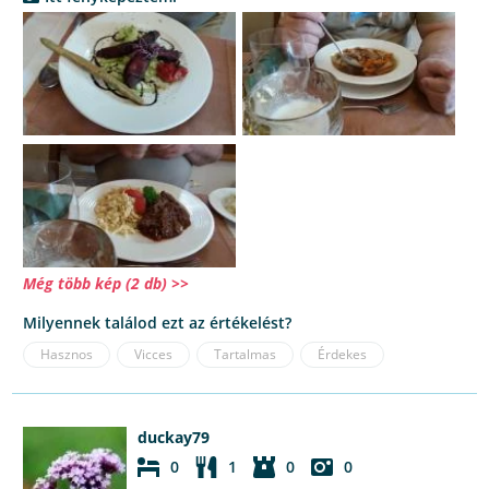
Még több kép (2 db) >>
Milyennek találod ezt az értékelést?
Hasznos
Vicces
Tartalmas
Érdekes
duckay79
0
1
0
0