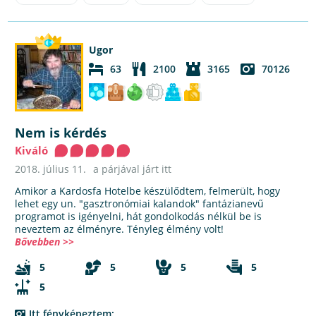
Ugor
63
2100
3165
70126
Nem is kérdés
Kiváló
2018. július 11.
a párjával járt itt
Amikor a Kardosfa Hotelbe készülődtem, felmerült, hogy
lehet egy un. "gasztronómiai kalandok" fantázianevű
programot is igényelni, hát gondolkodás nélkül be is
neveztem az élményre. Tényleg élmény volt!
Bővebben >>
5
5
5
5
5
Itt fényképeztem: