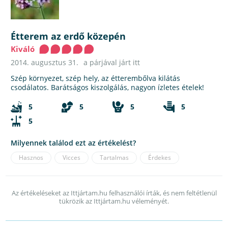
Étterem az erdő közepén
Kiváló
2014. augusztus 31.
a párjával járt itt
Szép környezet, szép hely, az étterembőlva kilátás
csodálatos. Barátságos kiszolgálás, nagyon ízletes ételek!
5
5
5
5
5
Milyennek találod ezt az értékelést?
Hasznos
Vicces
Tartalmas
Érdekes
Az értékeléseket az Ittjártam.hu felhasználói írták, és nem feltétlenül
tükrözik az Ittjártam.hu véleményét.