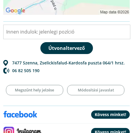
7477
Szenna
,
Zselickisfalud-Kardosfa puszta 064/1 hrsz.
06 82 505 190
Megszűnt hely jelzése
Módosítási javaslat