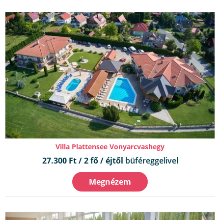
Villa Plattensee Vonyarcvashegy
27.300 Ft / 2 fő / éjtől
büféreggelivel
Megnézem