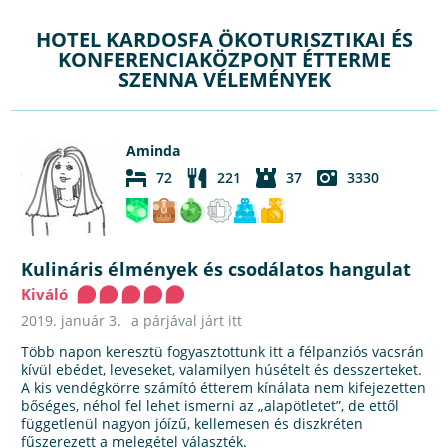
HOTEL KARDOSFA ÖKOTURISZTIKAI ÉS
KONFERENCIAKÖZPONT ÉTTERME
SZENNA VÉLEMÉNYEK
Aminda
72
221
37
3330
Kulináris élmények és csodálatos hangulat
Kiváló
2019. január 3.
a párjával járt itt
Több napon keresztü fogyasztottunk itt a félpanziós vacsrán
kívül ebédet, leveseket, valamilyen húsételt és desszerteket.
A kis vendégkörre számító étterem kínálata nem kifejezetten
bőséges, néhol fel lehet ismerni az „alapötletet”, de ettől
függetlenül nagyon jóízű, kellemesen és diszkréten
fűszerezett a melegétel választék.