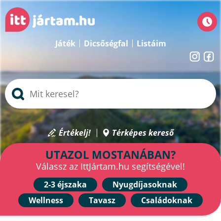
Játék
Dicsőségfal
Listáim
Értékelj!
Térképes kereső
UTAZOL MOSTANÁBAN?
Válassz az IttJártam.hu segítségével!
2-3 éjszaka
Nyugdíjasoknak
Wellness
Tavasz
Családoknak