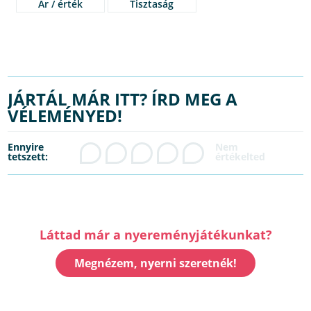
Ár / érték
Tisztaság
JÁRTÁL MÁR ITT? ÍRD MEG A
VÉLEMÉNYED!
Ennyire
tetszett:
Láttad már a nyereményjátékunkat?
Megnézem, nyerni szeretnék!