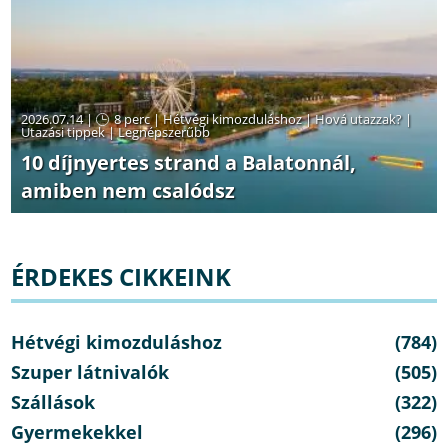
2026.07.14 |
8 perc
|
Hétvégi kimozduláshoz
|
Hová utazzak?
|
Utazási tippek
|
Legnépszerűbb
10 díjnyertes strand a Balatonnál,
amiben nem csalódsz
ÉRDEKES CIKKEINK
Hétvégi kimozduláshoz
(784)
Szuper látnivalók
(505)
Szállások
(322)
Gyermekekkel
(296)