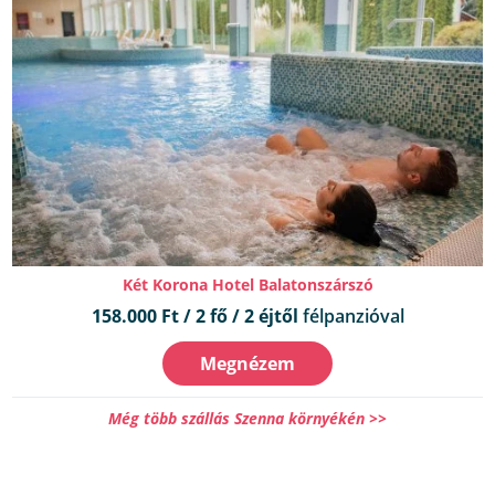
Két Korona Hotel Balatonszárszó
158.000 Ft / 2 fő / 2 éjtől
félpanzióval
Megnézem
Még több szállás Szenna környékén >>