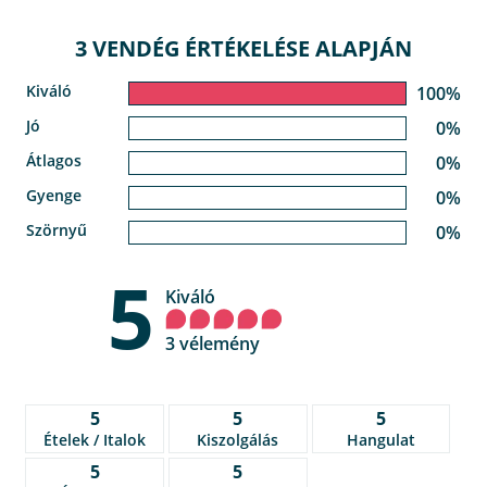
3 VENDÉG ÉRTÉKELÉSE ALAPJÁN
Kiváló
100%
Jó
0%
Átlagos
0%
Gyenge
0%
Szörnyű
0%
5
Kiváló
3 vélemény
5
5
5
Ételek / Italok
Kiszolgálás
Hangulat
5
5