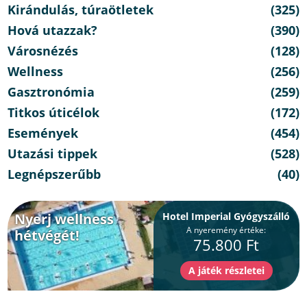
Kirándulás, túraötletek
(325)
Hová utazzak?
(390)
Városnézés
(128)
Wellness
(256)
Gasztronómia
(259)
Titkos úticélok
(172)
Események
(454)
Utazási tippek
(528)
Legnépszerűbb
(40)
Nyerj wellness
Hotel Imperial Gyógyszálló
A nyeremény értéke:
hétvégét!
75.800 Ft