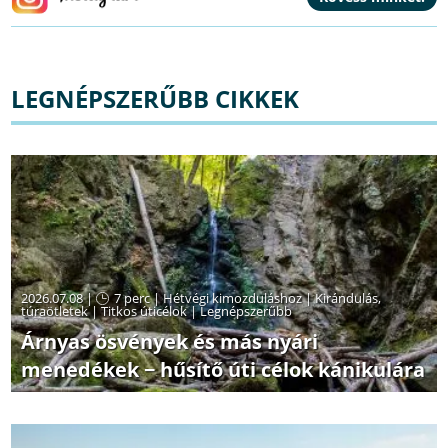
LEGNÉPSZERŰBB CIKKEK
2026.07.08 |
7 perc
|
Hétvégi kimozduláshoz
|
Kirándulás,
túraötletek
|
Titkos úticélok
|
Legnépszerűbb
Árnyas ösvények és más nyári
menedékek − hűsítő úti célok kánikulára