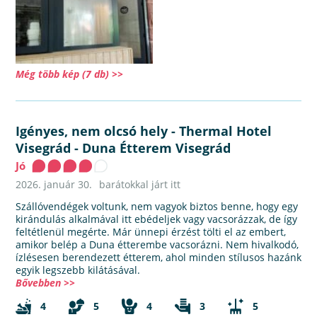
Még több kép (7 db) >>
Igényes, nem olcsó hely
-
Thermal Hotel
Visegrád - Duna Étterem Visegrád
Jó
2026. január 30.
barátokkal járt itt
Szállóvendégek voltunk, nem vagyok biztos benne, hogy egy
kirándulás alkalmával itt ebédeljek vagy vacsorázzak, de így
feltétlenül megérte. Már ünnepi érzést tölti el az embert,
amikor belép a Duna étterembe vacsorázni. Nem hivalkodó,
ízlésesen berendezett étterem, ahol minden stílusos hazánk
egyik legszebb kilátásával.
Bővebben >>
4
5
4
3
5