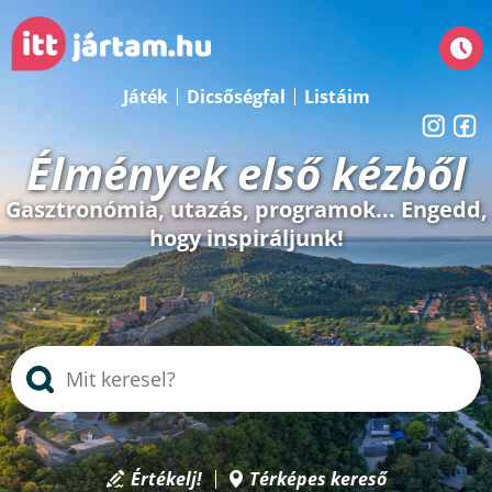
Játék
Dicsőségfal
Listáim
Élmények első kézből
Gasztronómia, utazás, programok... Engedd,
hogy inspiráljunk!
Értékelj!
Térképes kereső