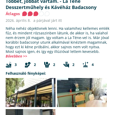
Többet, jobbat vártam.
-
La Téne
Desszertműhely és Kávéház Badacsony
Átlagos
2026. április 8.
a párjával járt itt
Néha nehéz objektivnek lenni. Ha valamihez kellemes emlék
fűz, és mindent rózsaszinben látunk, de akkor is, ha valahol
nem érzem jól magam. Igy voltam a La Téne-vel is. Már jóval
korábbi badacsonyi utunk alkalmával kinéztem magamnak,
hogy ezt ki kéne próbálni, akkor sajnos nem volt nyitva.
Most sajnos igen, és így egy illúzióval lettem kevesebb.
Bővebben >>
3
2
2
2
4
Felhasználó fényképei: