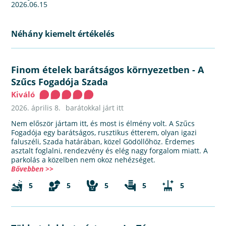
2026.06.15
Néhány kiemelt értékelés
Finom ételek barátságos környezetben
-
A
Szűcs Fogadója Szada
Kiváló
2026. április 8.
barátokkal járt itt
Nem először jártam itt, és most is élmény volt. A Szűcs
Fogadója egy barátságos, rusztikus étterem, olyan igazi
faluszéli, Szada határában, közel Gödöllőhöz. Érdemes
asztalt foglalni, rendezvény és elég nagy forgalom miatt. A
parkolás a közelben nem okoz nehézséget.
Bővebben >>
5
5
5
5
5