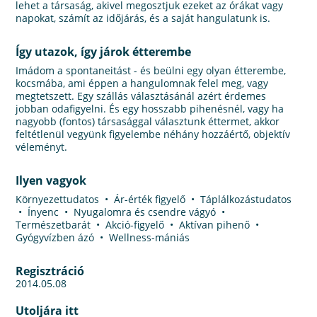
lehet a társaság, akivel megosztjuk ezeket az órákat vagy
napokat, számít az időjárás, és a saját hangulatunk is.
Így utazok, így járok étterembe
Imádom a spontaneitást - és beülni egy olyan étterembe,
kocsmába, ami éppen a hangulomnak felel meg, vagy
megtetszett. Egy szállás választásánál azért érdemes
jobban odafigyelni. És egy hosszabb pihenésnél, vagy ha
nagyobb (fontos) társasággal választunk éttermet, akkor
feltétlenül vegyünk figyelembe néhány hozzáértő, objektív
véleményt.
Ilyen vagyok
Környezettudatos • Ár-érték figyelő • Táplálkozástudatos
• Ínyenc • Nyugalomra és csendre vágyó •
Természetbarát • Akció-figyelő • Aktívan pihenő •
Gyógyvízben ázó • Wellness-mániás
Regisztráció
2014.05.08
Utoljára itt