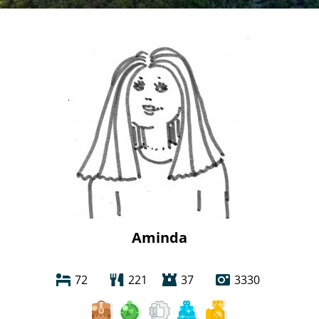
Aminda
72
221
37
3330