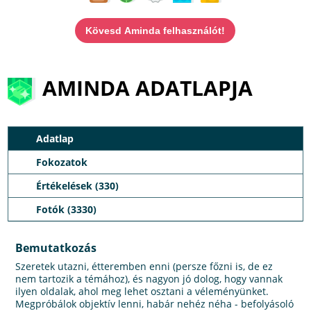
Kövesd Aminda felhasználót!
AMINDA ADATLAPJA
Adatlap
Fokozatok
Értékelések (330)
Fotók (3330)
Bemutatkozás
Szeretek utazni, étteremben enni (persze főzni is, de ez
nem tartozik a témához), és nagyon jó dolog, hogy vannak
ilyen oldalak, ahol meg lehet osztani a véleményünket.
Megpróbálok objektív lenni, habár nehéz néha - befolyásoló