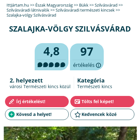
IttJártam.hu
>>
Észak Magyarország
>>
Bükk
>>
Szilvásvárad
>>
Szilvásváradi látnivalók
>>
Szilvásváradi természeti kincsek
>>
Szalajka-völgy Szilvásvárad
SZALAJKA-VÖLGY SZILVÁSVÁRAD
4,8
97
értékelés
2. helyezett
Kategória
városi Természeti kincs közül
Természeti kincs