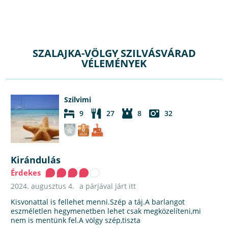
SZALAJKA-VÖLGY SZILVÁSVÁRAD
VÉLEMÉNYEK
Szilvimi
9
27
8
32
Kirándulás
Érdekes
2024. augusztus 4.
a párjával járt itt
Kisvonattal is fellehet menni.Szép a táj.A barlangot
eszméletlen hegymenetben lehet csak megközelíteni,mi
nem is mentünk fel.A völgy szép,tiszta