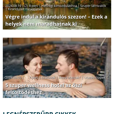
2024.09.19 |
8 perc
|
Hétvégi kimozduláshoz
|
Szuper látnivalók
|
Kirándulás, túraötletek
Végre indul a kirándulós szezon! – Ezek a
helyek nem maradhatnak ki
2024.09.05 |
7 perc
|
Szállások
|
Hová utazzak?
|
Utazási tippek
5 szuper wellness hotel az őszi
feltöltődéshez