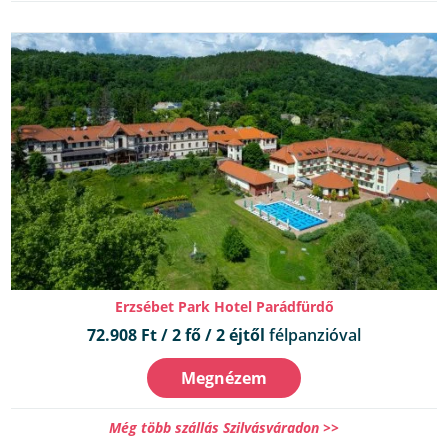
Erzsébet Park Hotel Parádfürdő
72.908 Ft / 2 fő / 2 éjtől
félpanzióval
Megnézem
Még több szállás Szilvásváradon >>