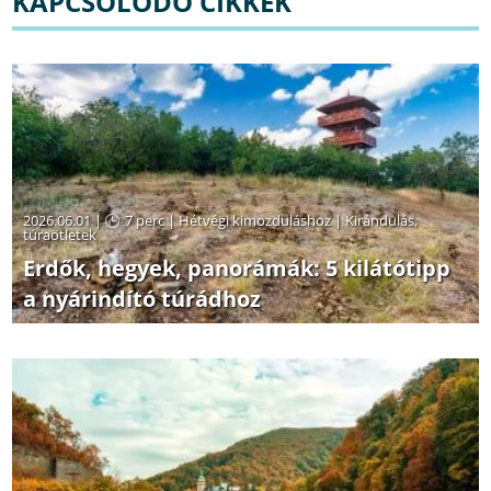
KAPCSOLÓDÓ CIKKEK
2026.06.01 |
7 perc
|
Hétvégi kimozduláshoz
|
Kirándulás,
túraötletek
Erdők, hegyek, panorámák: 5 kilátótipp
a nyárindító túrádhoz