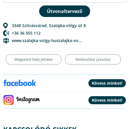
3348
Szilvásvárad
,
Szalajka-völgy út 8
+36 36 355 112
www.szalajka-volgy.huszalajka-vo...
Megszűnt hely jelzése
Módosítási javaslat