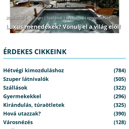
2026.07.21 |
7 perc
|
Szállások
|
Wellness
|
Legnépszerűbb
Luxus menedékek? Vonulj el a világ elől!
ÉRDEKES CIKKEINK
Hétvégi kimozduláshoz
(784)
Szuper látnivalók
(505)
Szállások
(322)
Gyermekekkel
(296)
Kirándulás, túraötletek
(325)
Hová utazzak?
(390)
Városnézés
(128)