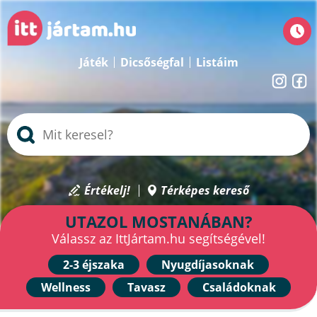
Játék
Dicsőségfal
Listáim
Értékelj!
Térképes kereső
UTAZOL MOSTANÁBAN?
Válassz az IttJártam.hu segítségével!
2-3 éjszaka
Nyugdíjasoknak
Wellness
Tavasz
Családoknak