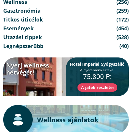
Wellness
(256)
Gasztronómia
(259)
Titkos úticélok
(172)
Események
(454)
Utazási tippek
(528)
Legnépszerűbb
(40)
Nyerj wellness
Hotel Imperial Gyógyszálló
A nyeremény értéke:
hétvégét!
75.800 Ft
Wellness ajánlatok