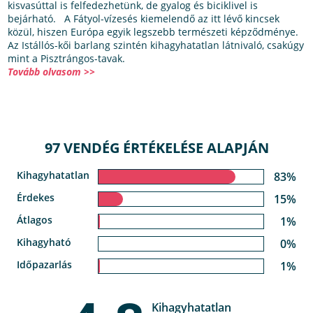
kisvasúttal is felfedezhetünk, de gyalog és biciklivel is
bejárható. A Fátyol-vízesés kiemelendő az itt lévő kincsek
közül, hiszen Európa egyik legszebb természeti képződménye.
Az Istállós-kői barlang szintén kihagyhatatlan látnivaló, csakúgy
mint a Pisztrángos-tavak.
Tovább olvasom >>
97 VENDÉG ÉRTÉKELÉSE ALAPJÁN
Kihagyhatatlan
83%
Érdekes
15%
Átlagos
1%
Kihagyható
0%
Időpazarlás
1%
Kihagyhatatlan