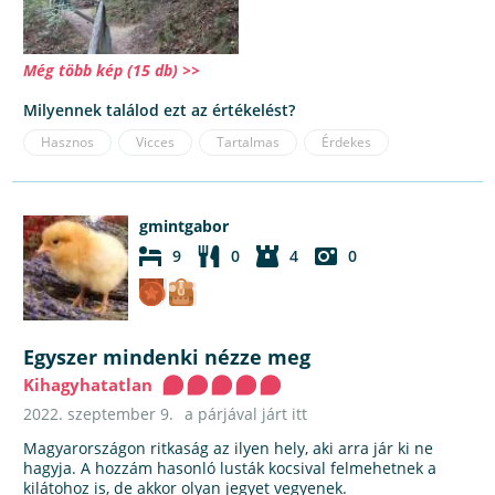
Még több kép (15 db) >>
Milyennek találod ezt az értékelést?
Hasznos
Vicces
Tartalmas
Érdekes
gmintgabor
9
0
4
0
Egyszer mindenki nézze meg
Kihagyhatatlan
2022. szeptember 9.
a párjával járt itt
Magyarországon ritkaság az ilyen hely, aki arra jár ki ne
hagyja. A hozzám hasonló lusták kocsival felmehetnek a
kilátohoz is, de akkor olyan jegyet vegyenek.