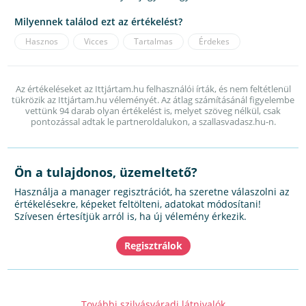
Milyennek találod ezt az értékelést?
Hasznos
Vicces
Tartalmas
Érdekes
Az értékeléseket az Ittjártam.hu felhasználói írták, és nem feltétlenül
tükrözik az Ittjártam.hu véleményét. Az átlag számításánál figyelembe
vettünk 94 darab olyan értékelést is, melyet szöveg nélkül, csak
pontozással adtak le partneroldalukon, a szallasvadasz.hu-n.
Ön a tulajdonos, üzemeltető?
Használja a manager regisztrációt, ha szeretne válaszolni az
értékelésekre, képeket feltölteni, adatokat módosítani!
Szívesen értesítjük arról is, ha új vélemény érkezik.
További szilvásváradi látnivalók