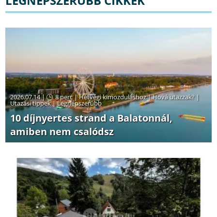
LEGNÉPSZERŰBB CIKKEK
2026.07.14 |
8 perc
|
Hétvégi kimozduláshoz
|
Hová utazzak?
|
Utazási tippek
|
Legnépszerűbb
10 díjnyertes strand a Balatonnál,
amiben nem csalódsz