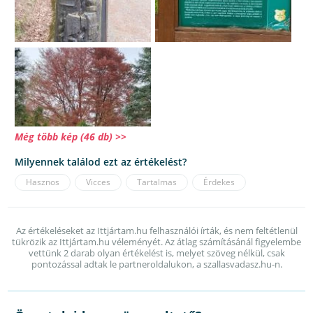
Még több kép (46 db) >>
Milyennek találod ezt az értékelést?
Hasznos
Vicces
Tartalmas
Érdekes
Az értékeléseket az Ittjártam.hu felhasználói írták, és nem feltétlenül
tükrözik az Ittjártam.hu véleményét. Az átlag számításánál figyelembe
vettünk 2 darab olyan értékelést is, melyet szöveg nélkül, csak
pontozással adtak le partneroldalukon, a szallasvadasz.hu-n.