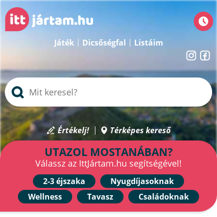
Játék
Dicsőségfal
Listáim
Értékelj!
Térképes kereső
UTAZOL MOSTANÁBAN?
Válassz az IttJártam.hu segítségével!
2-3 éjszaka
Nyugdíjasoknak
Wellness
Tavasz
Családoknak