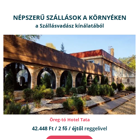
NÉPSZERŰ SZÁLLÁSOK A KÖRNYÉKEN
Öreg-tó Hotel Tata
42.448 Ft / 2 fő / éjtől
reggelivel