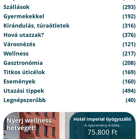
Szállások
(293)
Gyermekekkel
(192)
Kirándulás, túraötletek
(316)
Hová utazzak?
(376)
Városnézés
(121)
Wellness
(217)
Gasztronómia
(208)
Titkos úticélok
(169)
Események
(160)
Utazási tippek
(494)
Legnépszerűbb
(40)
Nyerj wellness
Hotel Imperial Gyógyszálló
A nyeremény értéke:
hétvégét!
75.800 Ft