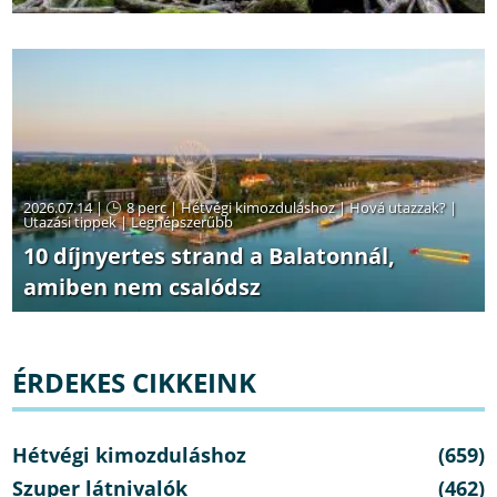
2026.07.14 |
8 perc
|
Hétvégi kimozduláshoz
|
Hová utazzak?
|
Utazási tippek
|
Legnépszerűbb
10 díjnyertes strand a Balatonnál,
amiben nem csalódsz
ÉRDEKES CIKKEINK
Hétvégi kimozduláshoz
(659)
Szuper látnivalók
(462)