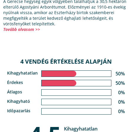
A Gerecse hegység egyik völgyében találhatjuk a 30,5 hektáron
elterülő Agostyáni Arborétumot. Előzményei az 1910-es évekig
nyúlnak vissza, amikor az Eszterházy birtok szakemberei
megfigyelték a terület kedvező éghajlati lehetőségeit, és
vörösfenyőket telepítettek.
Tovább olvasom >>
4 VENDÉG ÉRTÉKELÉSE ALAPJÁN
Kihagyhatatlan
50%
Érdekes
50%
Átlagos
0%
Kihagyható
0%
Időpazarlás
0%
Kihagyhatatlan