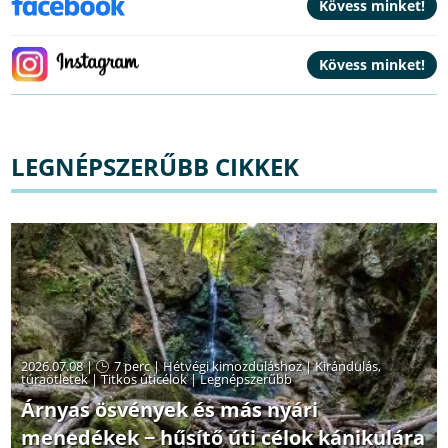
LEGNÉPSZERŰBB CIKKEK
2026.07.08 |
7 perc
|
Hétvégi kimozduláshoz
|
Kirándulás,
túraötletek
|
Titkos úticélok
|
Legnépszerűbb
Árnyas ösvények és más nyári
menedékek − hűsítő úti célok kánikulára