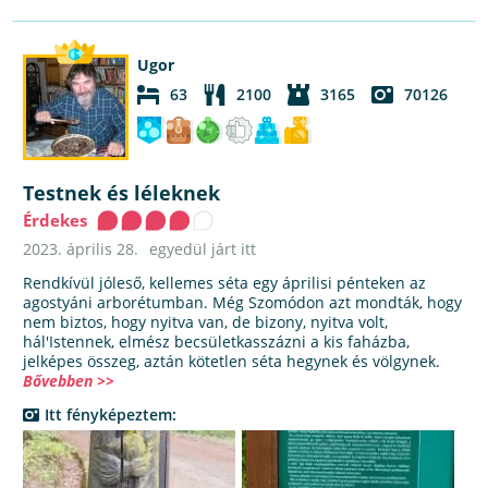
Ugor
63
2100
3165
70126
Testnek és léleknek
Érdekes
2023. április 28.
egyedül járt itt
Rendkívül jóleső, kellemes séta egy áprilisi pénteken az
agostyáni arborétumban. Még Szomódon azt mondták, hogy
nem biztos, hogy nyitva van, de bizony, nyitva volt,
hál'Istennek, elmész becsületkasszázni a kis faházba,
jelképes összeg, aztán kötetlen séta hegynek és völgynek.
Bővebben >>
Itt fényképeztem: