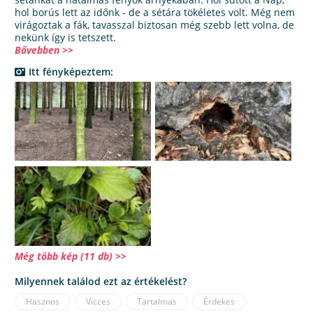
hol borús lett az időnk - de a sétára tökéletes volt. Még nem
virágoztak a fák, tavasszal biztosan még szebb lett volna, de
nekünk így is tetszett.
Bővebben >>
Itt fényképeztem:
Még több kép (11 db) >>
Milyennek találod ezt az értékelést?
Hasznos
Vicces
Tartalmas
Érdekes