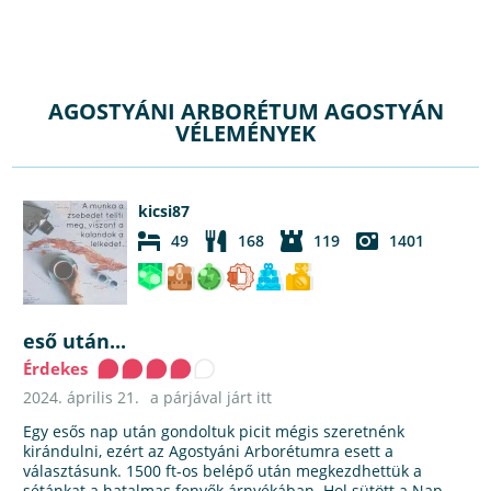
AGOSTYÁNI ARBORÉTUM AGOSTYÁN
VÉLEMÉNYEK
kicsi87
49
168
119
1401
eső után...
Érdekes
2024. április 21.
a párjával járt itt
Egy esős nap után gondoltuk picit mégis szeretnénk
kirándulni, ezért az Agostyáni Arborétumra esett a
választásunk. 1500 ft-os belépő után megkezdhettük a
sétánkat a hatalmas fenyők árnyékában. Hol sütött a Nap,