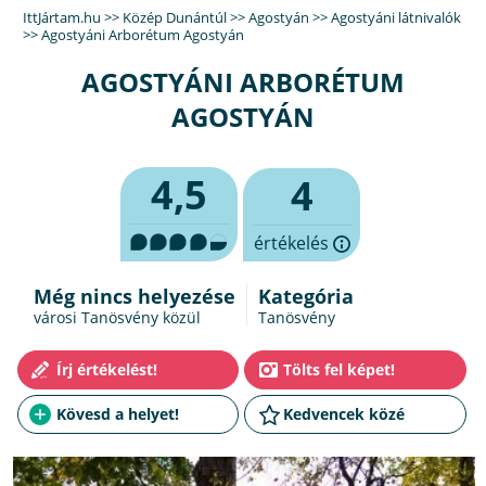
IttJártam.hu
>>
Közép Dunántúl
>>
Agostyán
>>
Agostyáni látnivalók
>>
Agostyáni Arborétum Agostyán
AGOSTYÁNI ARBORÉTUM
AGOSTYÁN
4,5
4
értékelés
Még nincs helyezése
Kategória
városi Tanösvény közül
Tanösvény