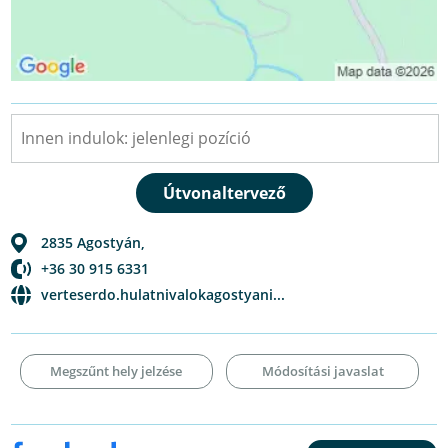
2835
Agostyán
,
+36 30 915 6331
verteserdo.hulatnivalokagostyani...
Megszűnt hely jelzése
Módosítási javaslat