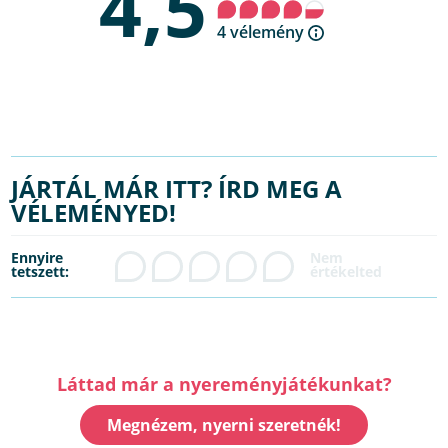
4,5
4 vélemény
JÁRTÁL MÁR ITT? ÍRD MEG A
VÉLEMÉNYED!
Ennyire
tetszett:
Láttad már a nyereményjátékunkat?
Megnézem, nyerni szeretnék!