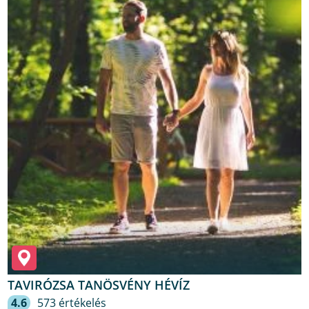
TAVIRÓZSA TANÖSVÉNY HÉVÍZ
4.6
573 értékelés