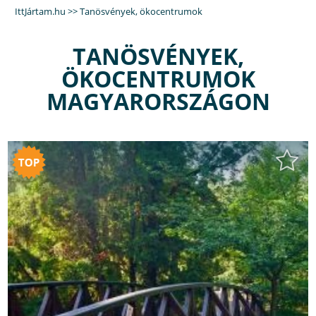
IttJártam.hu
>>
Tanösvények, ökocentrumok
TANÖSVÉNYEK,
ÖKOCENTRUMOK
MAGYARORSZÁGON