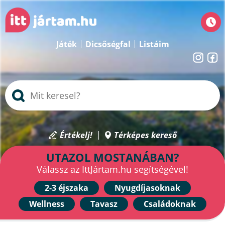
Játék
Dicsőségfal
Listáim
Értékelj!
Térképes kereső
UTAZOL MOSTANÁBAN?
Válassz az IttJártam.hu segítségével!
2-3 éjszaka
Nyugdíjasoknak
Wellness
Tavasz
Családoknak