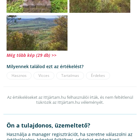
Még több kép (29 db) >>
Milyennek találod ezt az értékelést?
Hasznos
Vicces
Tartalmas
Érdekes
Az értékeléseket az Ittjártam.hu felhasználói írták, és nem feltétlenül
tükrözik az Ittjártam.hu véleményét.
Ön a tulajdonos, üzemeltető?
Használja a manager regisztrációt, ha szeretne válaszolni az
értékelésekre, képeket feltölteni, adatokat módosítani!