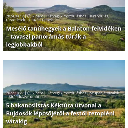
2024.04.12 |
7 perc
|
Hétvégi kimozduláshoz
|
Kirándulás,
túraötletek
|
Utazási tippek
Mesélő tanúhegyek a Balaton-felvidéken
– tavaszi panorámás túrák a
legjobbakból
2022.10.27 |
7 perc
|
Hétvégi kimozduláshoz
|
Szuper látnivalók
|
Kirándulás, túraötletek
5 bakancslistás Kéktúra útvonal a
Bujdosók lépcsőjétől a festői zempléni
várakig