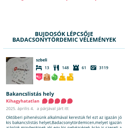
BUJDOSÓK LÉPCSŐJE
BADACSONYTÖRDEMIC VÉLEMÉNYEK
szbeli
13
148
61
3119
Bakancslistás hely
Kihagyhatatlan
2025. április 4.
a párjával járt itt
Októberi pihenésünk alkalmával kerestük fel ezt az igazán jó
kis bakancslistás helyet,Badacsonytördemicen,melyet igazán
ajánlok mindenkinek aki egy kis nehézségek árán is szereti a