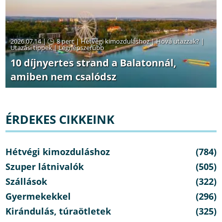
2026.07.14 |
8 perc
|
Hétvégi kimozduláshoz
|
Hová utazzak?
|
Utazási tippek
|
Legnépszerűbb
10 díjnyertes strand a Balatonnál,
amiben nem csalódsz
ÉRDEKES CIKKEINK
Hétvégi kimozduláshoz
(784)
Szuper látnivalók
(505)
Szállások
(322)
Gyermekekkel
(296)
Kirándulás, túraötletek
(325)