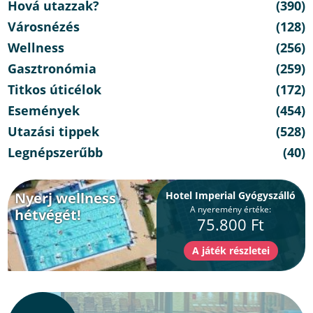
Hová utazzak?
(390)
Városnézés
(128)
Wellness
(256)
Gasztronómia
(259)
Titkos úticélok
(172)
Események
(454)
Utazási tippek
(528)
Legnépszerűbb
(40)
Nyerj wellness
Hotel Imperial Gyógyszálló
A nyeremény értéke:
hétvégét!
75.800 Ft