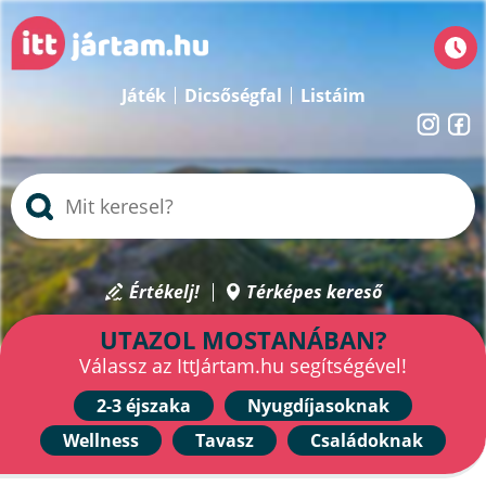
Játék
Dicsőségfal
Listáim
Értékelj!
Térképes kereső
UTAZOL MOSTANÁBAN?
Válassz az IttJártam.hu segítségével!
2-3 éjszaka
Nyugdíjasoknak
Wellness
Tavasz
Családoknak