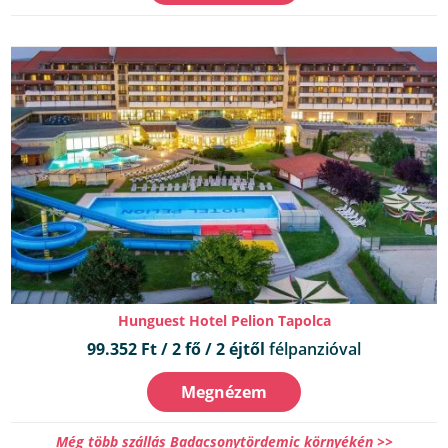
Hunguest Hotel Pelion Tapolca
99.352 Ft / 2 fő / 2 éjtől
félpanzióval
Megnézem
Még több szállás Badacsonytördemic környékén >>