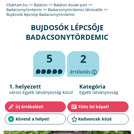
IttJártam.hu
>>
Balaton
>>
Balaton északi part
>>
Badacsonytördemic
>>
Badacsonytördemici látnivalók
>>
Bujdosók lépcsője Badacsonytördemic
BUJDOSÓK LÉPCSŐJE
BADACSONYTÖRDEMIC
5
2
értékelés
1. helyezett
Kategória
városi Egyéb látványosság közül
Egyéb látványosság