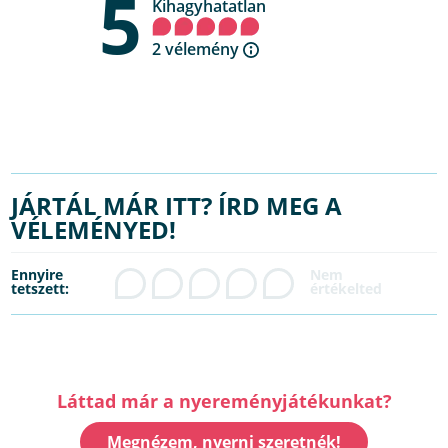
5
Kihagyhatatlan
2 vélemény
JÁRTÁL MÁR ITT? ÍRD MEG A
VÉLEMÉNYED!
Ennyire
tetszett:
Láttad már a nyereményjátékunkat?
Megnézem, nyerni szeretnék!