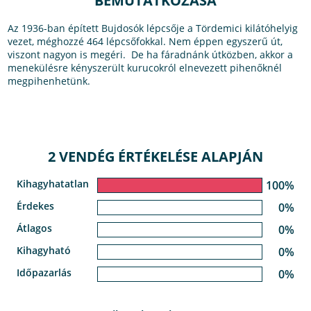
BEMUTATKOZÁSA
Az 1936-ban épített Bujdosók lépcsője a Tördemici kilátóhelyig
vezet, méghozzé 464 lépcsőfokkal. Nem éppen egyszerű út,
viszont nagyon is megéri. De ha fáradnánk útközben, akkor a
menekülésre kényszerült kurucokról elnevezett pihenőknél
megpihenhetünk.
2 VENDÉG ÉRTÉKELÉSE ALAPJÁN
Kihagyhatatlan
100%
Érdekes
0%
Átlagos
0%
Kihagyható
0%
Időpazarlás
0%