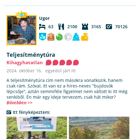
Ugor
63
2100
3165
70126
Teljesítménytúra
Kihagyhatatlan
2024. október 16.
egyedül járt itt
A teljesítménytúra cím nem másokra vonatkozik, hanem
csak rám. Szóval, itt van ez a híres-neves "bujdosók
lépcsője", aztán semmiféle figyelmet nem váltott ki itt még
senkiből. Én már egy ideje tervezem, csak hát mikor?
Bővebben >>
Itt fényképeztem: