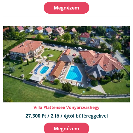
Megnézem
Villa Plattensee Vonyarcvashegy
27.300 Ft / 2 fő / éjtől
büféreggelivel
Megnézem