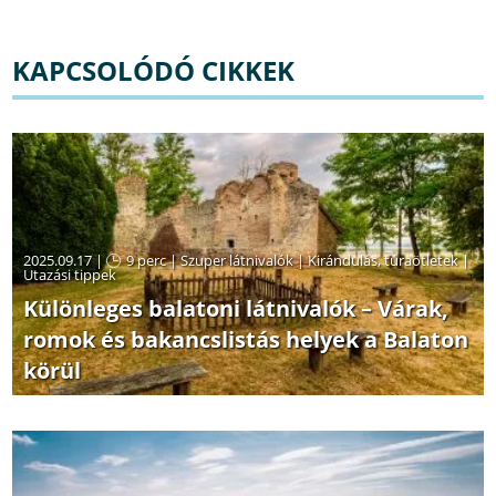
KAPCSOLÓDÓ CIKKEK
2025.09.17 |
9 perc
|
Szuper látnivalók
|
Kirándulás, túraötletek
|
Utazási tippek
Különleges balatoni látnivalók – Várak,
romok és bakancslistás helyek a Balaton
körül