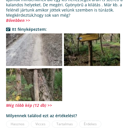
kalandos helyeket. De megéri. Gyönyörű a kilátás . Már kb. a
felénél jártunk amikor jöttek velünk szemben is túrázók.
Megkérdeztük,hogy sok van még?
Bővebben >>
Itt fényképeztem:
Még több kép (12 db) >>
Milyennek találod ezt az értékelést?
Hasznos
Vicces
Tartalmas
Érdekes