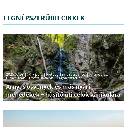
LEGNÉPSZERŰBB CIKKEK
2026.07.08 |
7 perc
|
Hétvégi kimozduláshoz
|
Kirándulás,
túraötletek
|
Titkos úticélok
|
Legnépszerűbb
Árnyas ösvények és más nyári
menedékek − hűsítő úti célok kánikulára