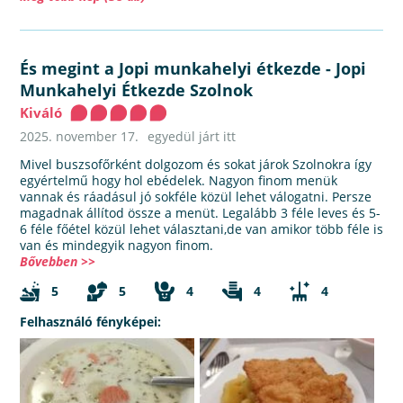
És megint a Jopi munkahelyi étkezde
-
Jopi
Munkahelyi Étkezde Szolnok
Kiváló
2025. november 17.
egyedül járt itt
Mivel buszsofőrként dolgozom és sokat járok Szolnokra így
egyértelmű hogy hol ebédelek. Nagyon finom menük
vannak és ráadásul jó sokféle közül lehet válogatni. Persze
magadnak állítod össze a menüt. Legalább 3 féle leves és 5-
6 féle főétel közül lehet választani,de van amikor több féle is
van és mindegyik nagyon finom.
Bővebben >>
5
5
4
4
4
Felhasználó fényképei: