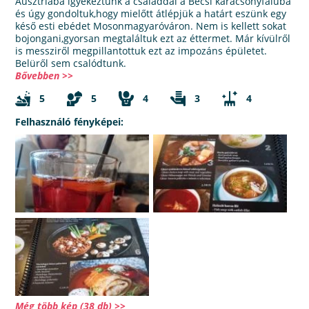
Ausztriába igyekeztünk a családdal a Bécsi karácsonyfaluba
és úgy gondoltuk,hogy mielőtt átlépjük a határt eszünk egy
késő esti ebédet Mosonmagyaróváron. Nem is kellett sokat
bojongani,gyorsan megtaláltuk ezt az éttermet. Már kívülről
is messziről megpillantottuk ezt az impozáns épületet.
Belüről sem csalódtunk.
Bővebben >>
5
5
4
3
4
Felhasználó fényképei:
Még több kép (38 db) >>