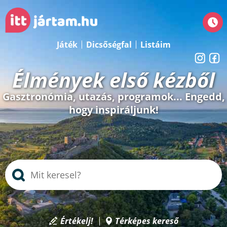
Játék
Dicsőségfal
Listáim
Élmények első kézből
Gasztronómia, utazás, programok... Engedd,
hogy inspiráljunk!
Értékelj!
Térképes kereső