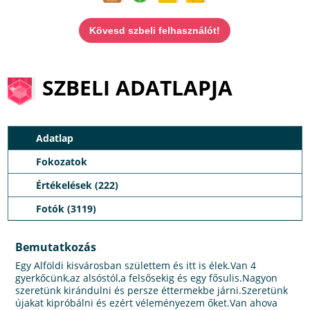
Kövesd szbeli felhasználót!
SZBELI ADATLAPJA
Adatlap
Fokozatok
Értékelések (222)
Fotók (3119)
Bemutatkozás
Egy Alföldi kisvárosban születtem és itt is élek.Van 4
gyerkőcünk,az alsóstól,a felsősekig és egy fősulis.Nagyon
szeretünk kirándulni és persze éttermekbe járni.Szeretünk
újakat kipróbálni és ezért véleményezem őket.Van ahova