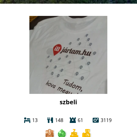
szbeli
13
148
61
3119