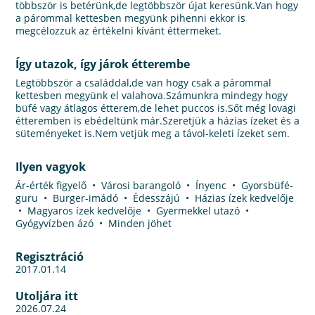
többször is betérünk,de legtöbbször újat keresünk.Van hogy
a párommal kettesben megyünk pihenni ekkor is
megcélozzuk az értékelni kívánt éttermeket.
Így utazok, így járok étterembe
Legtöbbször a családdal,de van hogy csak a párommal
kettesben megyünk el valahova.Számunkra mindegy hogy
büfé vagy átlagos étterem,de lehet puccos is.Sőt még lovagi
étteremben is ebédeltünk már.Szeretjük a házias ízeket és a
süteményeket is.Nem vetjük meg a távol-keleti ízeket sem.
Ilyen vagyok
Ár-érték figyelő • Városi barangoló • Ínyenc • Gyorsbüfé-
guru • Burger-imádó • Édesszájú • Házias ízek kedvelője
• Magyaros ízek kedvelője • Gyermekkel utazó •
Gyógyvízben ázó • Minden jöhet
Regisztráció
2017.01.14
Utoljára itt
2026.07.24