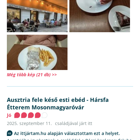
Még több kép (21 db) >>
Ausztria fele késő esti ebéd
-
Hársfa
Étterem Mosonmagyaróvár
Jó
2025. szeptember 11.
családjával járt itt
Az ittjártam.hu alapján választottam ezt a helyet.