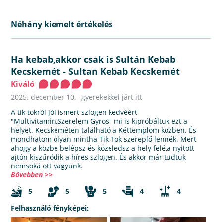
Néhány kiemelt értékelés
Ha kebab,akkor csak is Sultán Kebab
Kecskemét
-
Sultan Kebab Kecskemét
Kiváló
2025. december 10.
gyerekekkel járt itt
A tik tokról jól ismert szlogen kedvéért
"Multivitamin,Szerelem Gyros" mi is kipróbáltuk ezt a
helyet. Kecskeméten található a Kéttemplom közben. És
mondhatom olyan mintha Tik Tok szereplő lennék. Mert
ahogy a közbe belépsz és közeledsz a hely felé,a nyitott
ajtón kiszűródik a híres szlogen. És akkor már tudtuk
nemsoká ott vagyunk.
Bővebben >>
5
5
5
4
4
Felhasználó fényképei: