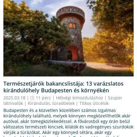
Természetjárók bakancslistája: 13 varázslatos
kirándulóhely Budapesten és környékén
2025.03.18 |
11 perc
|
Hétvégi kimozduláshoz
|
Szuper
látnivalók
|
Kirándulás, túraötletek
|
Titkos úticélok
Budapesten és a közvetlen közelében számos izgalmas
kirándulóhely található, melyek könnyen megközelíthetők akár
autóval, akár tömegközlekedéssel. A fővárosból egy órán belül
változatos természeti kincsek, kilátók és vadregényes szurdokok
várják a túrázókat. Akár egy könnyed sétára, akár egy