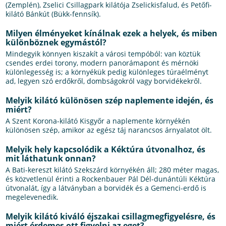
(Zemplén), Zselici Csillagpark kilátója Zselickisfalud, és Petőfi-
kilátó Bánkút (Bükk-fennsík).
Milyen élményeket kínálnak ezek a helyek, és miben
különböznek egymástól?
Mindegyik könnyen kiszakít a városi tempóból: van köztük
csendes erdei torony, modern panorámapont és mérnöki
különlegesség is; a környékük pedig különleges túraélményt
ad, legyen szó erdőkről, dombságokról vagy borvidékekről.
Melyik kilátó különösen szép naplemente idején, és
miért?
A Szent Korona-kilátó Kisgyőr a naplemente környékén
különösen szép, amikor az egész táj narancsos árnyalatot ölt.
Melyik hely kapcsolódik a Kéktúra útvonalhoz, és
mit láthatunk onnan?
A Bati-kereszt kilátó Szekszárd környékén áll; 280 méter magas,
és közvetlenül érinti a Rockenbauer Pál Dél-dunántúli Kéktúra
útvonalát, így a látványban a borvidék és a Gemenci-erdő is
megelevenedik.
Melyik kilátó kiváló éjszakai csillagmegfigyelésre, és
miért érdemes ott figyelni az eget?