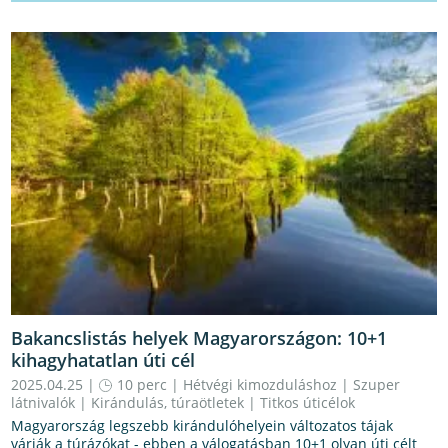
Bakancslistás helyek Magyarországon: 10+1
kihagyhatatlan úti cél
2025.04.25 |
10 perc
|
Hétvégi kimozduláshoz
|
Szuper
látnivalók
|
Kirándulás, túraötletek
|
Titkos úticélok
Magyarország legszebb kirándulóhelyein változatos tájak
várják a túrázókat - ebben a válogatásban 10+1 olyan úti célt