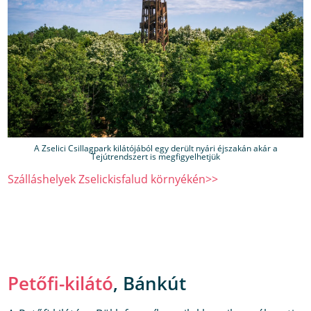
A Zselici Csillagpark kilátójából egy derült nyári éjszakán akár a
Tejútrendszert is megfigyelhetjük
Szálláshelyek Zselickisfalud környékén>>
Petőfi-kilátó
, Bánkút