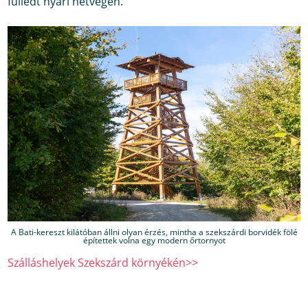
fülledt nyári hétvégén.
A Bati-kereszt kilátóban állni olyan érzés, mintha a szekszárdi borvidék fölé
építettek volna egy modern őrtornyot
Szálláshelyek Szekszárd környékén>>