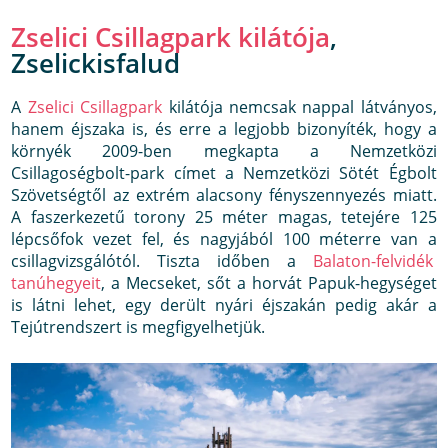
Zselici Csillagpark kilátója
,
Zselickisfalud
A
Zselici Csillagpark
kilátója nemcsak nappal látványos,
hanem éjszaka is, és erre a legjobb bizonyíték, hogy a
környék 2009-ben megkapta a Nemzetközi
Csillagoségbolt-park címet a Nemzetközi Sötét Égbolt
Szövetségtől az extrém alacsony fényszennyezés miatt.
A faszerkezetű torony 25 méter magas, tetejére 125
lépcsőfok vezet fel, és nagyjából 100 méterre van a
csillagvizsgálótól. Tiszta időben a
Balaton-felvidék
tanúhegyeit
, a Mecseket, sőt a horvát Papuk-hegységet
is látni lehet, egy derült nyári éjszakán pedig akár a
Tejútrendszert is megfigyelhetjük.