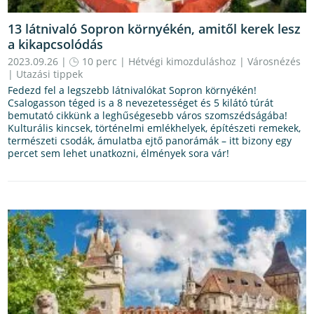
13 látnivaló Sopron környékén, amitől kerek lesz
a kikapcsolódás
2023.09.26 |
10 perc
|
Hétvégi kimozduláshoz
|
Városnézés
|
Utazási tippek
Fedezd fel a legszebb látnivalókat Sopron környékén!
Csalogasson téged is a 8 nevezetességet és 5 kilátó túrát
bemutató cikkünk a leghűségesebb város szomszédságába!
Kulturális kincsek, történelmi emlékhelyek, építészeti remekek,
természeti csodák, ámulatba ejtő panorámák – itt bizony egy
percet sem lehet unatkozni, élmények sora vár!