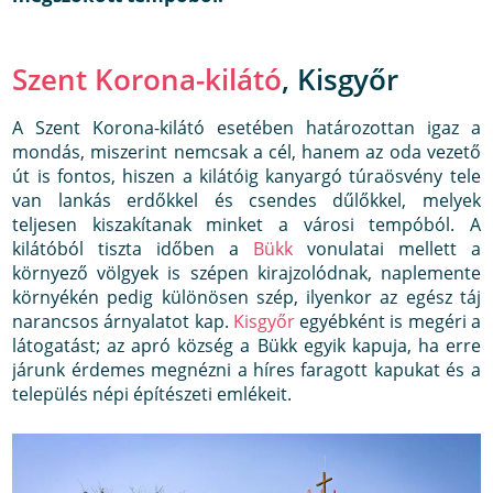
Szent Korona-kilátó
, Kisgyőr
A Szent Korona-kilátó esetében határozottan igaz a
mondás, miszerint nemcsak a cél, hanem az oda vezető
út is fontos, hiszen a kilátóig kanyargó túraösvény tele
van lankás erdőkkel és csendes dűlőkkel, melyek
teljesen kiszakítanak minket a városi tempóból. A
kilátóból tiszta időben a
Bükk
vonulatai mellett a
környező völgyek is szépen kirajzolódnak, naplemente
környékén pedig különösen szép, ilyenkor az egész táj
narancsos árnyalatot kap.
Kisgyőr
egyébként is megéri a
látogatást; az apró község a Bükk egyik kapuja, ha erre
járunk érdemes megnézni a híres faragott kapukat és a
település népi építészeti emlékeit.