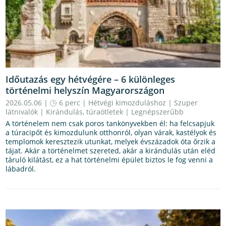
Időutazás egy hétvégére – 6 különleges
történelmi helyszín Magyarországon
2026.05.06 |
6 perc
|
Hétvégi kimozduláshoz
|
Szuper
látnivalók
|
Kirándulás, túraötletek
|
Legnépszerűbb
A történelem nem csak poros tankönyvekben él: ha felcsapjuk
a túracipőt és kimozdulunk otthonról, olyan várak, kastélyok és
templomok keresztezik utunkat, melyek évszázadok óta őrzik a
tájat. Akár a történelmet szereted, akár a kirándulás után eléd
táruló kilátást, ez a hat történelmi épület biztos le fog venni a
lábadról.