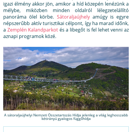
igazi élmény akkor jön, amikor a híd közepén lenézünk a
mélybe, miközben minden oldalról lélegzetelállító
panoráma ölel körbe.
Sátoraljaújhely
amúgy is egyre
népszerűbb aktív turisztikai célpont, így ha marad időnk,
a
Zemplén Kalandparkot
és a libegőt is fel lehet venni az
aznapi programok közé.
A sátoraljaújhelyi Nemzeti Összetartozás Hídja jelenleg a világ leghosszabb
kétirányú gyalogos függőhídja