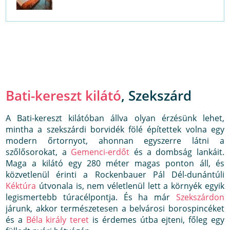
Bati-kereszt kilátó
, Szekszárd
A Bati-kereszt kilátóban állva olyan érzésünk lehet,
mintha a szekszárdi borvidék fölé építettek volna egy
modern őrtornyot, ahonnan egyszerre látni a
szőlősorokat, a
Gemenci-erdőt
és a dombság lankáit.
Maga a kilátó egy 280 méter magas ponton áll, és
közvetlenül érinti a Rockenbauer Pál Dél-dunántúli
Kéktúra
útvonala is, nem véletlenül lett a környék egyik
legismertebb túracélpontja. És ha már
Szekszárdon
járunk, akkor természetesen a belvárosi borospincéket
és a
Béla király teret
is érdemes útba ejteni, főleg egy