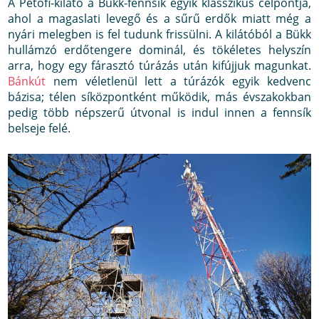
A Petőfi-kilátó a Bükk-fennsík egyik klasszikus célpontja,
ahol a magaslati levegő és a sűrű erdők miatt még a
nyári melegben is fel tudunk frissülni. A kilátóból a Bükk
hullámzó erdőtengere dominál, és tökéletes helyszín
arra, hogy egy fárasztó túrázás után kifújjuk magunkat.
Bánkút
nem véletlenül lett a túrázók egyik kedvenc
bázisa; télen síközpontként működik, más évszakokban
pedig több népszerű útvonal is indul innen a fennsík
belseje felé.