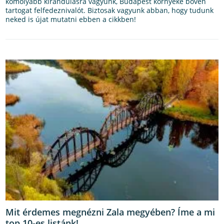
komolyabb kirándulásra vágyunk, Budapest környéke bőven
tartogat felfedeznivalót. Biztosak vagyunk abban, hogy tudunk
neked is újat mutatni ebben a cikkben!
Mit érdemes megnézni Zala megyében? Íme a mi
top 10-es listánk!