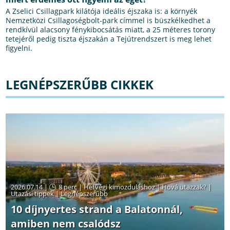
A Zselici Csillagpark kilátója ideális éjszaka is: a környék
Nemzetközi Csillagoségbolt-park címmel is büszkélkedhet a
rendkívül alacsony fénykibocsátás miatt, a 25 méteres torony
tetejéről pedig tiszta éjszakán a Tejútrendszert is meg lehet
figyelni.
LEGNÉPSZERŰBB CIKKEK
2026.07.14 |
8 perc
|
Hétvégi kimozduláshoz
|
Hová utazzak?
|
Utazási tippek
|
Legnépszerűbb
10 díjnyertes strand a Balatonnál,
amiben nem csalódsz