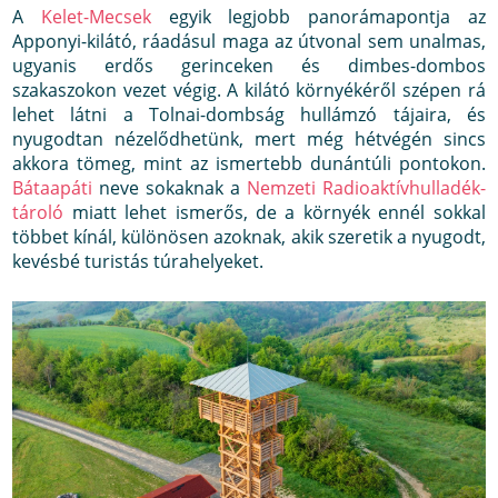
A
Kelet-Mecsek
egyik legjobb panorámapontja az
Apponyi-kilátó, ráadásul maga az útvonal sem unalmas,
ugyanis erdős gerinceken és dimbes-dombos
szakaszokon vezet végig. A kilátó környékéről szépen rá
lehet látni a Tolnai-dombság hullámzó tájaira, és
nyugodtan nézelődhetünk, mert még hétvégén sincs
akkora tömeg, mint az ismertebb dunántúli pontokon.
Bátaapáti
neve sokaknak a
Nemzeti Radioaktívhulladék-
tároló
miatt lehet ismerős, de a környék ennél sokkal
többet kínál, különösen azoknak, akik szeretik a nyugodt,
kevésbé turistás túrahelyeket.