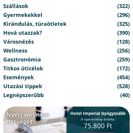
Szállások
(322)
Gyermekekkel
(296)
Kirándulás, túraötletek
(325)
Hová utazzak?
(390)
Városnézés
(128)
Wellness
(256)
Gasztronómia
(259)
Titkos úticélok
(172)
Események
(454)
Utazási tippek
(528)
Legnépszerűbb
(40)
Nyerj wellness
Hotel Imperial Gyógyszálló
A nyeremény értéke:
hétvégét!
75.800 Ft