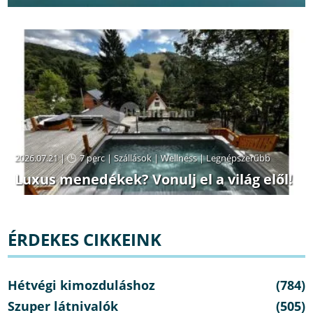
2026.07.21 |
7 perc
|
Szállások
|
Wellness
|
Legnépszerűbb
Luxus menedékek? Vonulj el a világ elől!
ÉRDEKES CIKKEINK
Hétvégi kimozduláshoz
(784)
Szuper látnivalók
(505)