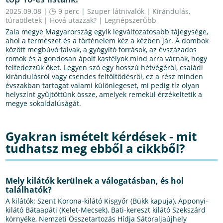
2025.09.08 |
9 perc
|
Szuper látnivalók
|
Kirándulás,
túraötletek
|
Hová utazzak?
|
Legnépszerűbb
Zala megye Magyarország egyik legváltozatosabb tájegysége,
ahol a természet és a történelem kéz a kézben jár. A dombok
között megbúvó falvak, a gyógyító források, az évszázados
romok és a gondosan ápolt kastélyok mind arra várnak, hogy
felfedezzük őket. Legyen szó egy hosszú hétvégéről, családi
kirándulásról vagy csendes feltöltődésről, ez a rész minden
évszakban tartogat valami különlegeset, mi pedig tíz olyan
helyszínt gyűjtöttünk össze, amelyek remekül érzékeltetik a
megye sokoldalúságát.
Gyakran ismételt kérdések - mit
tudhatsz meg ebből a cikkből?
Mely kilátók kerülnek a válogatásban, és hol
találhatók?
A kilátók: Szent Korona-kilátó Kisgyőr (Bükk kapuja), Apponyi-
kilátó Bátaapáti (Kelet-Mecsek), Bati-kereszt kilátó Szekszárd
környéke, Nemzeti Összetartozás Hídja Sátoraljaújhely