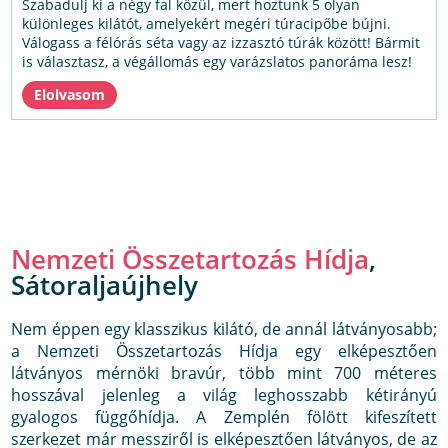
Szabadulj ki a négy fal közül, mert hoztunk 5 olyan
különleges kilátót, amelyekért megéri túracipőbe bújni.
Válogass a félórás séta vagy az izzasztó túrák között! Bármit
is választasz, a végállomás egy varázslatos panoráma lesz!
Nemzeti Összetartozás Hídja
,
Sátoraljaújhely
Nem éppen egy klasszikus kilátó, de annál látványosabb;
a Nemzeti Összetartozás Hídja egy elképesztően
látványos mérnöki bravúr, több mint 700 méteres
hosszával jelenleg a világ leghosszabb kétirányú
gyalogos függőhídja. A Zemplén fölött kifeszített
szerkezet már messziről is elképesztően látványos, de az