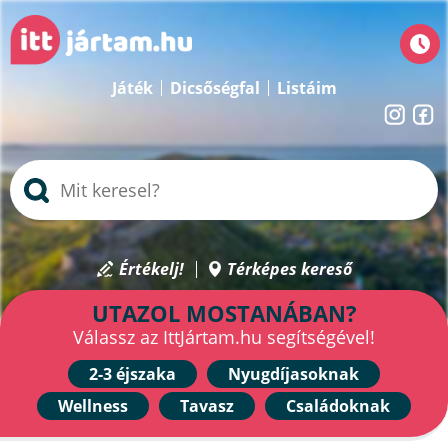
Játék
Dicsőségfal
Listáim
Értékelj!
Térképes kereső
UTAZOL MOSTANÁBAN?
Válassz az IttJártam.hu segítségével!
2-3 éjszaka
Nyugdíjasoknak
Wellness
Tavasz
Családoknak