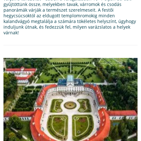
gyűjtöttünk össze, melyekben tavak, várromok és csodás
panorámák várják a természet szerelmeseit. A festői
hegycsúcsoktól az eldugott templomromokig minden
kalandvágyó megtalálja a számára tökéletes helyszínt, úgyhogy
induljunk útnak, és fedezzük fel, milyen varázslatos a helyek
várnak!