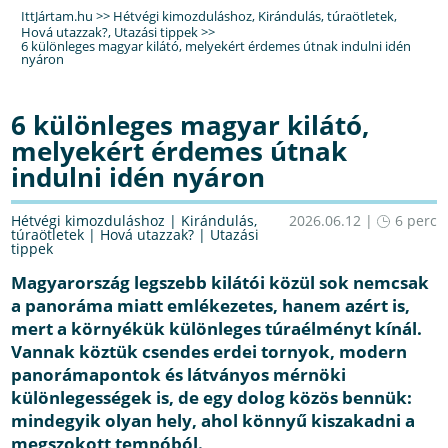
IttJártam.hu
>>
Hétvégi kimozduláshoz
,
Kirándulás, túraötletek
,
Hová utazzak?
,
Utazási tippek
>>
6 különleges magyar kilátó, melyekért érdemes útnak indulni idén
nyáron
6 különleges magyar kilátó,
melyekért érdemes útnak
indulni idén nyáron
Hétvégi kimozduláshoz
|
Kirándulás,
2026.06.12 |
6 perc
túraötletek
|
Hová utazzak?
|
Utazási
tippek
Magyarország legszebb kilátói közül sok nemcsak
a panoráma miatt emlékezetes, hanem azért is,
mert a környékük különleges túraélményt kínál.
Vannak köztük csendes erdei tornyok, modern
panorámapontok és látványos mérnöki
különlegességek is, de egy dolog közös bennük:
mindegyik olyan hely, ahol könnyű kiszakadni a
megszokott tempóból.