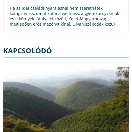
Ha az idei családi nyaralásnál nem szeretnétek
kompromisszumot kötni a wellness, a gyerekprogramok
és a környék látnivalói között, Kelet-Magyarország
meglepően erős mezőnyt kínál. Olyan szállodák közül
lehet válogatni, ahol a szülők végre nem csak túlélni
próbálják a vakációt, hanem tényleg ki is kapcsolódnak,
miközben a gyerekek is a nyári szünet
legemlékezetesebb napjait élik át.
KAPCSOLÓDÓ